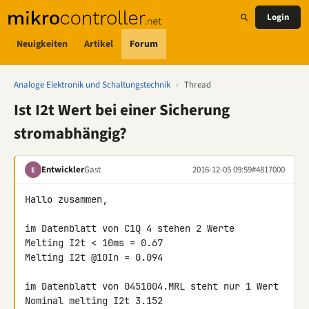
Login
Neuigkeiten
Artikel
Forum
Analoge Elektronik und Schaltungstechnik
›
Thread
Ist I2t Wert bei einer Sicherung
stromabhängig?
Entwickler
Gast
2016-12-05 09:59
#4817000
E
Hallo zusammen,

im Datenblatt von C1Q 4 stehen 2 Werte

Melting I2t < 10ms = 0.67

Melting I2t @10In = 0.094

im Datenblatt von 0451004.MRL steht nur 1 Wert

Nominal melting I2t 3.152
