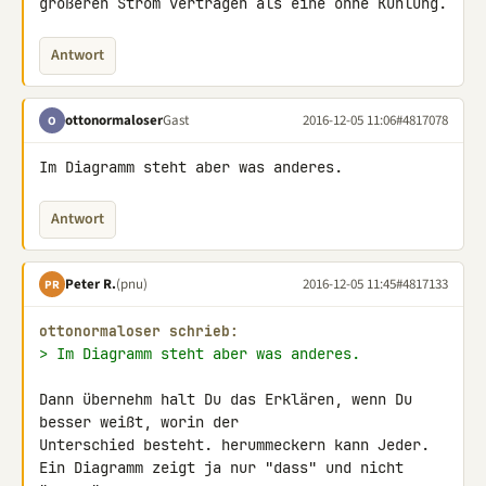
größeren Strom vertragen als eine ohne Kühlung.
Antwort
ottonormaloser
Gast
2016-12-05 11:06
#4817078
O
Im Diagramm steht aber was anderes.
Antwort
Peter R.
(pnu)
2016-12-05 11:45
#4817133
PR
ottonormaloser schrieb:
> Im Diagramm steht aber was anderes.
Dann übernehm halt Du das Erklären, wenn Du 
besser weißt, worin der 

Unterschied besteht. herummeckern kann Jeder.

Ein Diagramm zeigt ja nur "dass" und nicht 