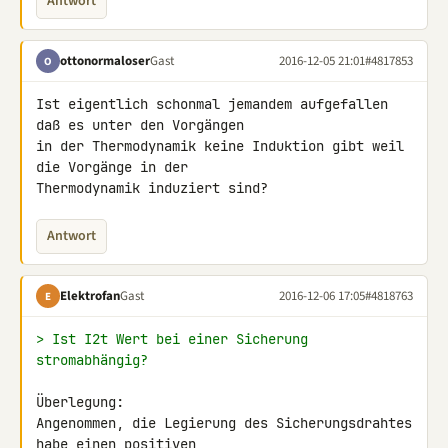
Antwort
ottonormaloser
Gast
2016-12-05 21:01
#4817853
O
Ist eigentlich schonmal jemandem aufgefallen 
daß es unter den Vorgängen 

in der Thermodynamik keine Induktion gibt weil 
die Vorgänge in der 

Thermodynamik induziert sind?
Antwort
Elektrofan
Gast
2016-12-06 17:05
#4818763
E
> Ist I2t Wert bei einer Sicherung 
stromabhängig?
Überlegung:

Angenommen, die Legierung des Sicherungsdrahtes 
habe einen positiven 
