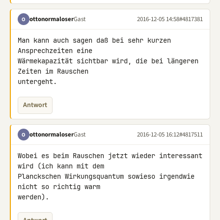
ottonormaloser
Gast
2016-12-05 14:58
#4817381
O
Man kann auch sagen daß bei sehr kurzen 
Ansprechzeiten eine 

Wärmekapazität sichtbar wird, die bei längeren 
Zeiten im Rauschen 

untergeht.
Antwort
ottonormaloser
Gast
2016-12-05 16:12
#4817511
O
Wobei es beim Rauschen jetzt wieder interessant 
wird (ich kann mit dem 

Planckschen Wirkungsquantum sowieso irgendwie 
nicht so richtig warm 

werden).