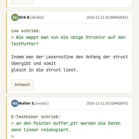
Dirk B.
(dirkb2)
2016-12-12 19:38
#4826413
DB
zoe schrieb:
> Wie mappt man nun die obige Struktur auf den 
TestPuffer?
Indem man der Leseroutine den Anfang der struct 
übergibt und somit 

gleich in die struct liest.
Antwort
Walter S.
(avatar)
2016-12-12 20:31
#4826471
WS
E-Techniker schrieb:
> an den Pointer buffer_ptr werden die Daten 
dann linear reinkopiert.
>