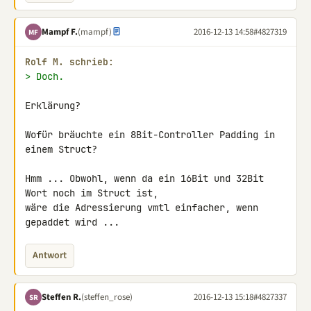
Mampf F.
(mampf)
2016-12-13 14:58
#4827319
MF
Rolf M. schrieb:
> Doch.
Erklärung?

Wofür bräuchte ein 8Bit-Controller Padding in 
einem Struct?

Hmm ... Obwohl, wenn da ein 16Bit und 32Bit 
Wort noch im Struct ist, 

wäre die Adressierung vmtl einfacher, wenn 
gepaddet wird ...
Antwort
Steffen R.
(steffen_rose)
2016-12-13 15:18
#4827337
SR