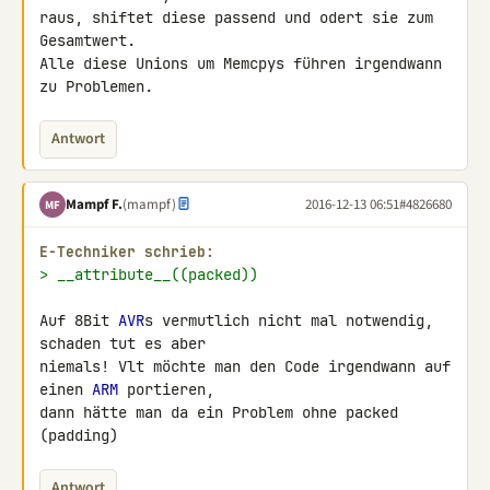
raus, shiftet diese passend und odert sie zum 
Gesamtwert.

Alle diese Unions um Memcpys führen irgendwann 
zu Problemen.
Antwort
Mampf F.
(mampf)
2016-12-13 06:51
#4826680
MF
E-Techniker schrieb:
> __attribute__((packed))
Auf 8Bit 
AVR
s vermutlich nicht mal notwendig, 
schaden tut es aber 

niemals! Vlt möchte man den Code irgendwann auf 
einen 
ARM
 portieren, 

dann hätte man da ein Problem ohne packed 
(padding)
Antwort