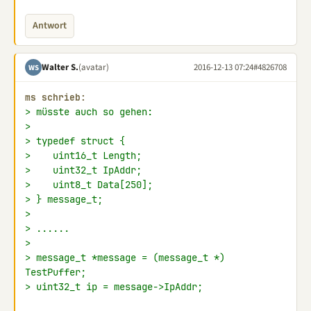
Antwort
Walter S.
(avatar)
2016-12-13 07:24
#4826708
WS
ms schrieb:
> müsste auch so gehen:
>
> typedef struct {
>    uint16_t Length;
>    uint32_t IpAddr;
>    uint8_t Data[250];
> } message_t;
>
> ......
>
> message_t *message = (message_t *) 
TestPuffer;
> uint32_t ip = message->IpAddr;