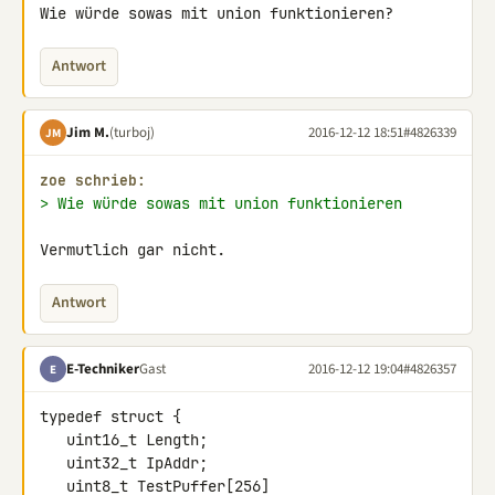
Wie würde sowas mit union funktionieren?
Antwort
Jim M.
(turboj)
2016-12-12 18:51
#4826339
JM
zoe schrieb:
> Wie würde sowas mit union funktionieren
Vermutlich gar nicht.
Antwort
E-Techniker
Gast
2016-12-12 19:04
#4826357
E
typedef struct {

   uint16_t Length;

   uint32_t IpAddr;

   uint8_t TestPuffer[256]
