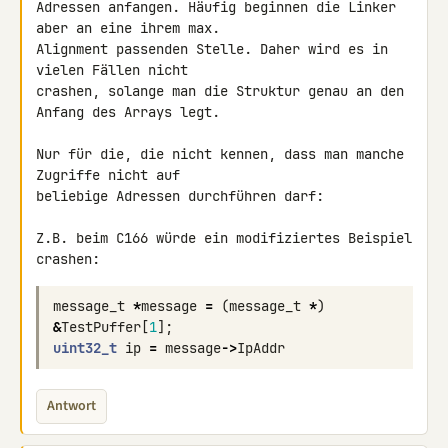
Adressen anfangen. Häufig beginnen die Linker 
aber an eine ihrem max. 

Alignment passenden Stelle. Daher wird es in 
vielen Fällen nicht 

crashen, solange man die Struktur genau an den 
Anfang des Arrays legt.

Nur für die, die nicht kennen, dass man manche 
Zugriffe nicht auf 

beliebige Adressen durchführen darf:

Z.B. beim C166 würde ein modifiziertes Beispiel 
crashen:
message_t
*
message
=
(
message_t
*
)
&
TestPuffer
[
1
];
uint32_t
ip
=
message
->
IpAddr
Antwort