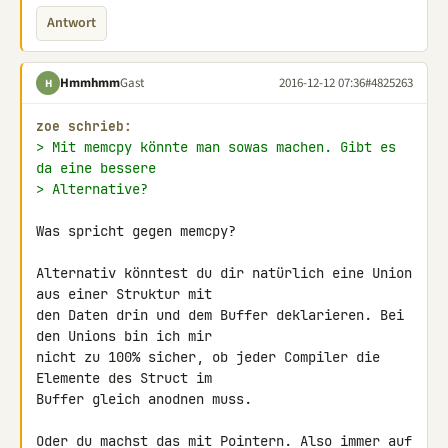
Antwort
Hmmhmm
Gast
2016-12-12 07:36
#4825263
H
zoe schrieb:
> Mit memcpy könnte man sowas machen. Gibt es 
da eine bessere
> Alternative?
Was spricht gegen memcpy?

Alternativ könntest du dir natürlich eine Union 
aus einer Struktur mit 

den Daten drin und dem Buffer deklarieren. Bei 
den Unions bin ich mir 

nicht zu 100% sicher, ob jeder Compiler die 
Elemente des Struct im 

Buffer gleich anodnen muss.

Oder du machst das mit Pointern. Also immer auf 