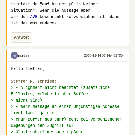
meintest du "auf keinem µC in keiner 
Situation". Wenn die Aussage aber 

auf den 
AVR
 beschränkt zu verstehen ist, dann 
ist das was anderes.
Antwort
ms
Gast
2016-12-14 06:14
#4827904
M
Hallo Steffen,

Steffen R. schrieb:
> - Alignment nicht beachtet (zusätzliche 
Füllbytes, welche im char-Buffer
> nicht sind)
> - Wenn message an einer ungünstigen Adresse 
liegt (weil ja ein
> char-Buffer das darf) geht bei verschiedenen 
Umgebungen der Zugriff auf
> 32bit schief message->IpAddr