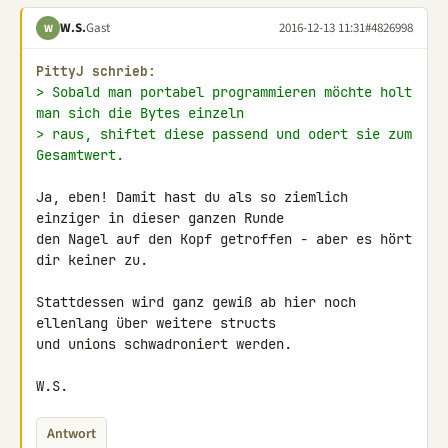
W.S.
Gast
2016-12-13 11:31
#4826998
W
PittyJ schrieb:
> Sobald man portabel programmieren möchte holt 
man sich die Bytes einzeln
> raus, shiftet diese passend und odert sie zum 
Gesamtwert.
Ja, eben! Damit hast du als so ziemlich 
einziger in dieser ganzen Runde 

den Nagel auf den Kopf getroffen - aber es hört 
dir keiner zu.

Stattdessen wird ganz gewiß ab hier noch 
ellenlang über weitere structs 

und unions schwadroniert werden.

W.S.
Antwort