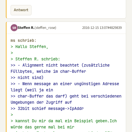
Antwort
Steffen R.
(steffen_rose)
2016-12-15 13:07
#4829839
SR
ms schrieb:
> Hallo Steffen,
>
> Steffen R. schrieb:
>> - Alignment nicht beachtet (zusätzliche 
Füllbytes, welche im char-Buffer
>> nicht sind)
>> - Wenn message an einer ungünstigen Adresse 
liegt (weil ja ein
>> char-Buffer das darf) geht bei verschiedenen 
Umgebungen der Zugriff auf
>> 32bit schief message->IpAddr
>
> kannst Du mir da mal ein Beispiel geben.Ich 
würde das gerne mal bei mir