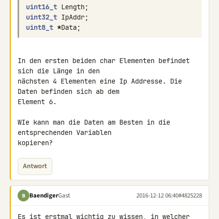
uint16_t
Length
;
uint32_t
IpAddr
;
uint8_t
*
Data
;
In den ersten beiden char Elementen befindet 
sich die Länge in den 

nächsten 4 Elementen eine Ip Addresse. Die 
Daten befinden sich ab dem 

Element 6.

WIe kann man die Daten am Besten in die 
entsprechenden Variablen 

kopieren?
Antwort
Baendiger
Gast
2016-12-12 06:40
#4825228
B
Es ist erstmal wichtig zu wissen, in welcher 