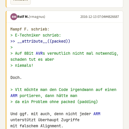
Rolf M.
(rmagnus)
2016-12-13 07:04
#4826687
RM
Mampf F. schrieb:
> E-Techniker schrieb:
>> __attribute__((packed))
>
> Auf 8Bit 
AVR
s vermutlich nicht mal notwendig, 
schaden tut es aber
> niemals!
Doch.

> Vlt möchte man den Code irgendwann auf einen 
ARM
 portieren, dann hätte man
> da ein Problem ohne packed (padding)
Und ggf. mit auch, denn nicht jeder 
ARM
unterstützt überhaupt Zugriffe 

mit falschem Alignment.