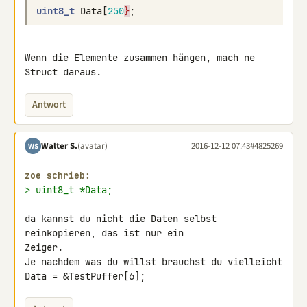
uint8_t
Data
[
250
}
;
Wenn die Elemente zusammen hängen, mach ne 
Struct daraus.
Antwort
Walter S.
(avatar)
2016-12-12 07:43
#4825269
WS
zoe schrieb:
> uint8_t *Data;
da kannst du nicht die Daten selbst 
reinkopieren, das ist nur ein 

Zeiger.

Je nachdem was du willst brauchst du vielleicht

Data = &TestPuffer[6];