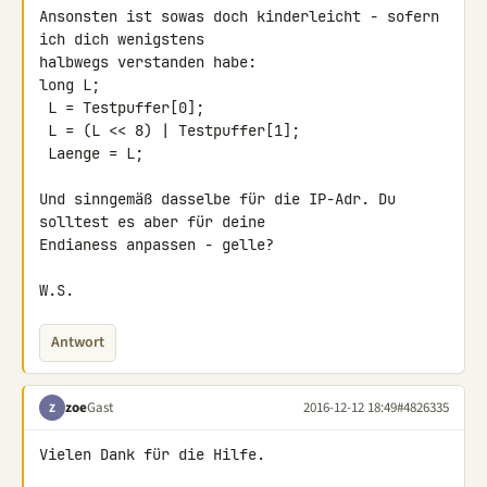
Ansonsten ist sowas doch kinderleicht - sofern 
ich dich wenigstens 

halbwegs verstanden habe:

long L;

 L = Testpuffer[0];

 L = (L << 8) | Testpuffer[1];

 Laenge = L;

Und sinngemäß dasselbe für die IP-Adr. Du 
solltest es aber für deine 

Endianess anpassen - gelle?

W.S.
Antwort
zoe
Gast
2016-12-12 18:49
#4826335
Z
Vielen Dank für die Hilfe.
