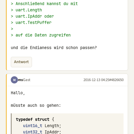
> Anschließend kannst du mit
> uart.Length
> uart.IpAddr oder
> uart.TestPuffer
>
> auf die Daten zugreifen
und die Endianess wird schon passen?
Antwort
ms
Gast
2016-12-13 04:25
#4826650
M
Hallo,

typedef
struct
{
uint16_t
Length
;
uint32_t
IpAddr
;