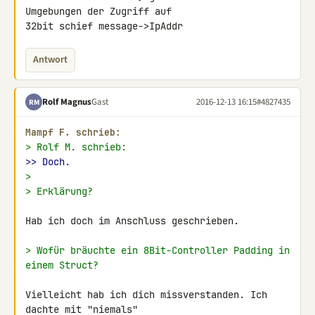
Umgebungen der Zugriff auf 

32bit schief message->IpAddr
Antwort
Rolf Magnus
Gast
2016-12-13 16:15
#4827435
RM
Mampf F. schrieb:
> Rolf M. schrieb:
>> Doch.
>
> Erklärung?
Hab ich doch im Anschluss geschrieben.

> Wofür bräuchte ein 8Bit-Controller Padding in 
einem Struct?
Vielleicht hab ich dich missverstanden. Ich 
dachte mit "niemals" 
