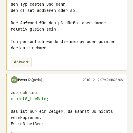
den Typ casten und dann 

den offset addieren oder so.

Der Aufwand für den µC dürfte aber immer 
relativ gleich sein.

Ich persönlich würde die memcpy oder pointer 
Variante nehmen.
Antwort
Peter D.
(peda)
2016-12-12 07:42
#4825268
PD
zoe schrieb:
> uint8_t *Data;
Das ist nur ein Zeiger, da kannst Du nichts 
reinkopieren.

Es muß heißen: