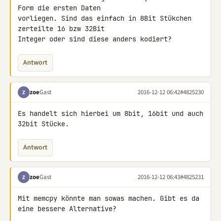
Form die ersten Daten 

vorliegen. Sind das einfach in 8Bit Stükchen 
zerteilte 16 bzw 32Bit 

Integer oder sind diese anders kodiert?
Antwort
zoe
Gast
2016-12-12 06:42
#4825230
Z
Es handelt sich hierbei um 8bit, 16bit und auch 
32bit Stücke.
Antwort
zoe
Gast
2016-12-12 06:43
#4825231
Z
Mit memcpy könnte man sowas machen. Gibt es da 
eine bessere Alternative?