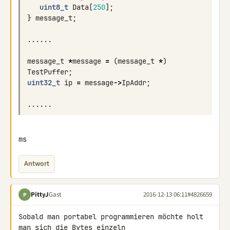
uint8_t
Data
[
250
];
}
message_t
;
......
message_t
*
message
=
(
message_t
*
)
TestPuffer
;
uint32_t
ip
=
message
->
IpAddr
;
......
ms
Antwort
PittyJ
Gast
2016-12-13 06:11
#4826659
P
Sobald man portabel programmieren möchte holt 
man sich die Bytes einzeln 
