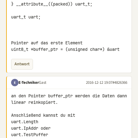
} __attribute__((packed)) uart_t;

uart_t uart;

Pointer auf das erste Element

uint8_t *buffer_ptr = (unsigned char*) &uart
Antwort
E-Techniker
Gast
2016-12-12 19:07
#4826366
E
an den Pointer buffer_ptr werden die Daten dann 
linear reinkopiert.

Anschließend kannst du mit

uart.Length

uart.IpAddr oder

uart.TestPuffer
