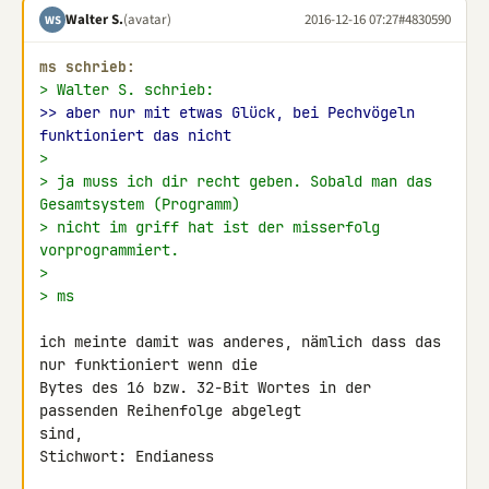
Walter S.
(avatar)
2016-12-16 07:27
#4830590
WS
ms schrieb:
> Walter S. schrieb:
>> aber nur mit etwas Glück, bei Pechvögeln 
funktioniert das nicht
>
> ja muss ich dir recht geben. Sobald man das 
Gesamtsystem (Programm)
> nicht im griff hat ist der misserfolg 
vorprogrammiert.
>
> ms
ich meinte damit was anderes, nämlich dass das 
nur funktioniert wenn die 

Bytes des 16 bzw. 32-Bit Wortes in der 
passenden Reihenfolge abgelegt 

sind,

Stichwort: Endianess