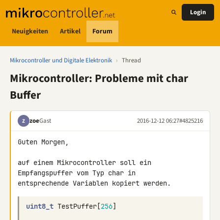
Login
Neuigkeiten
Artikel
Forum
Mikrocontroller und Digitale Elektronik
›
Thread
Mikrocontroller: Probleme mit char
Buffer
zoe
Gast
2016-12-12 06:27
#4825216
Z
Guten Morgen,

auf einem Mikrocontroller soll ein 
Empfangspuffer vom Typ char in 

uint8_t
TestPuffer
[
256
]