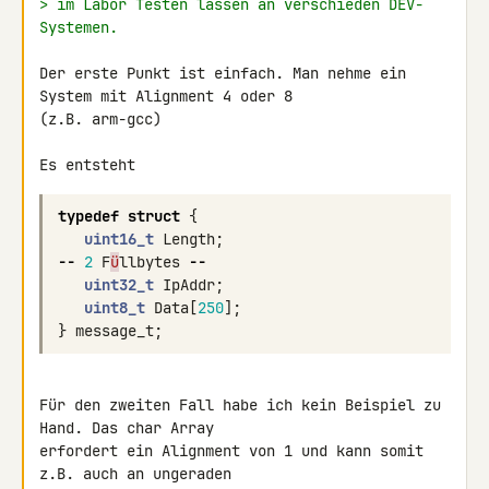
> im Labor Testen lassen an verschieden DEV-
Systemen.
Der erste Punkt ist einfach. Man nehme ein 
System mit Alignment 4 oder 8 

(z.B. arm-gcc)

Es entsteht
typedef
struct
{
uint16_t
Length
;
--
2
F
ü
llbytes
--
uint32_t
IpAddr
;
uint8_t
Data
[
250
];
}
message_t
;
Für den zweiten Fall habe ich kein Beispiel zu 
Hand. Das char Array 

erfordert ein Alignment von 1 und kann somit 
z.B. auch an ungeraden 
