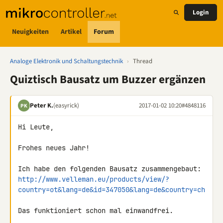
Login
Neuigkeiten
Artikel
Forum
Analoge Elektronik und Schaltungstechnik
›
Thread
Quiztisch Bausatz um Buzzer ergänzen
Peter K.
(easyrick)
2017-01-02 10:20
#4848116
PK
Hi Leute,

Frohes neues Jahr!

http://www.velleman.eu/products/view/?
country=ot&lang=de&id=347050&lang=de&country=ch
Das funktioniert schon mal einwandfrei.
