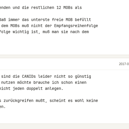
enden und die restlichen 12 MOBs als 

daß immer das unterste freie MOB befüllt 

 dem MOBs muß nicht der Empfangsreihenfolge 

folge wichtig ist, muß man sie nach dem 

2017-0
 sind die CANIDs leider nicht so günstig 

 nutzen möchte brauche ich schon einen 

icht jeden doppelt anlegen.

s zurückgreifen mußt, scheint es wohl keine 

en.