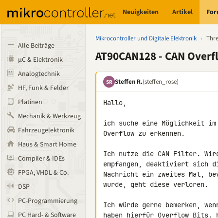
Neuigkeiten
Artikel
Fo
Mikrocontroller und Digitale Elektronik
›
Thr
Alle Beiträge
AT90CAN128 - CAN Overf
µC & Elektronik
Analogtechnik
Steffen R.
(steffen_rose)
SR
HF, Funk & Felder
Platinen
Hallo,

Mechanik & Werkzeug
ich suche eine Möglichkeit im
Fahrzeugelektronik
Overflow zu erkennen.

Haus & Smart Home
Ich nutze die CAN Filter. Wir
Compiler & IDEs
empfangen, deaktiviert sich d
FPGA, VHDL & Co.
Nachricht ein zweites Mal, be
wurde, geht diese verloren.

DSP
PC-Programmierung
Ich würde gerne bemerken, wen
PC Hard- & Software
haben hierfür Overflow Bits. H