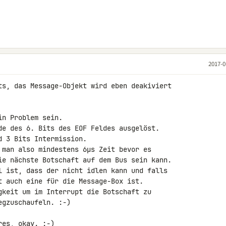
2017-0
ts, das Message-Objekt wird eben deakiviert 

n Problem sein.

de des 6. Bits des EOF Feldes ausgelöst.

 3 Bits Intermission.

 man also mindestens 6µs Zeit bevor es 

ie nächste Botschaft auf dem Bus sein kann.

l ist, dass der nicht idlen kann und falls 

t auch eine für die Message-Box ist.

gkeit um im Interrupt die Botschaft zu 

gzuschaufeln. :-)

es, okay. :-)
