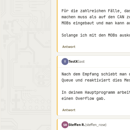
Für die zahlreichen Fälle, da
machen muss als auf den CAN z
MOBs eingebaut und man kann au
Solange ich mit den MOBs ausk
Antwort
TestX
Gast
T
Nach dem Empfang schiebt man 
Queue und reaktiviert dies Mes
In deinem Hauptprogramm arbei
einen Overflow gab.
Antwort
Steffen R.
(steffen_rose)
SR