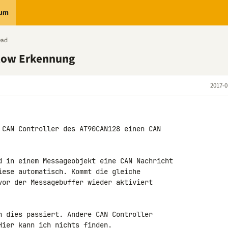
rum
ead
low Erkennung
2017-0
 CAN Controller des AT90CAN128 einen CAN 

d in einem Messageobjekt eine CAN Nachricht 

iese automatisch. Kommt die gleiche 

vor der Messagebuffer wieder aktiviert 

n dies passiert. Andere CAN Controller 

ier kann ich nichts finden.
