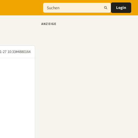
Login
ANZEIGE
1-27 10:33
#4880164