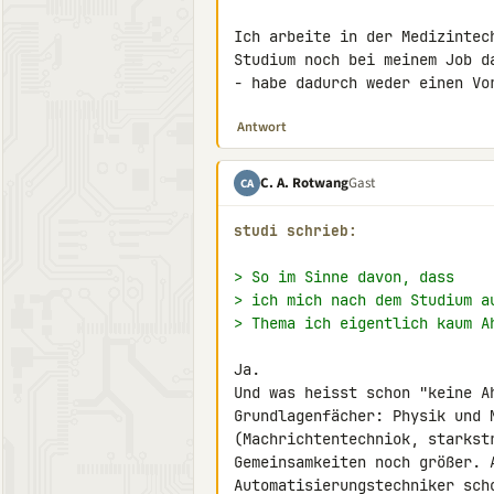
Ich arbeite in der Medizintec
Studium noch bei meinem Job d
- habe dadurch weder einen Vo
Antwort
C. A. Rotwang
Gast
CA
studi schrieb:
> So im Sinne davon, dass
> ich mich nach dem Studium a
> Thema ich eigentlich kaum A
Ja.

Und was heisst schon "keine A
Grundlagenfächer: Physik und M
(Machrichtentechniok, starkst
Gemeinsamkeiten noch größer. A
Automatisierungstechniker sch