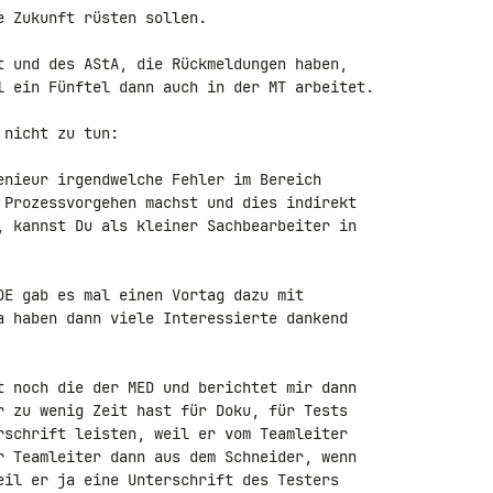
 Zukunft rüsten sollen.

t und des AStA, die Rückmeldungen haben, 

l ein Fünftel dann auch in der MT arbeitet.

nicht zu tun:

enieur irgendwelche Fehler im Bereich 

 Prozessvorgehen machst und dies indirekt 

, kannst Du als kleiner Sachbearbeiter in 

DE gab es mal einen Vortag dazu mit 

a haben dann viele Interessierte dankend 

t noch die der MED und berichtet mir dann 

r zu wenig Zeit hast für Doku, für Tests 

rschrift leisten, weil er vom Teamleiter 

r Teamleiter dann aus dem Schneider, wenn 

eil er ja eine Unterschrift des Testers 
