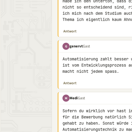
Habe ich den Unterton, dass d
nicht so entscheidend sind, r
ich mich nach dem Studium auc
Thema ich eigentlich kaum Ahn
Antwort
genervt
Gast
G
Automatisierung zahlt besser 
ist vom Entwicklungsprozess a
macht nicht jedem spass.
Antwort
Medi
Gast
M
Sofern du wirklich vor hast i
für die Bewerbung natürlich S
gehabt zu haben. Sonst würde i
Automatisierungstechnik zu mac