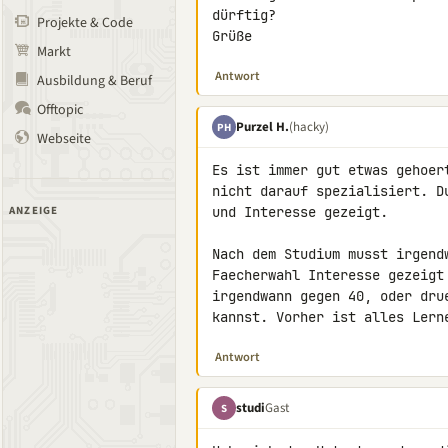
dürftig?

Projekte & Code
Grüße
Markt
Antwort
Ausbildung & Beruf
Offtopic
Purzel H.
(hacky)
PH
Webseite
Es ist immer gut etwas gehoer
nicht darauf spezialisiert. D
ANZEIGE
und Interesse gezeigt.

Nach dem Studium musst irgend
Faecherwahl Interesse gezeigt
irgendwann gegen 40, oder dru
kannst. Vorher ist alles Lern
Antwort
studi
Gast
S