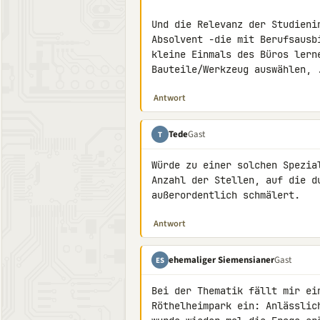
Und die Relevanz der Studieni
Absolvent -die mit Berufsausb
kleine Einmals des Büros lern
Bauteile/Werkzeug auswählen, 
Antwort
Tede
Gast
T
Würde zu einer solchen Spezia
Anzahl der Stellen, auf die d
außerordentlich schmälert.
Antwort
ehemaliger Siemensianer
Gast
ES
Bei der Thematik fällt mir ei
Röthelheimpark ein: Anlässlic