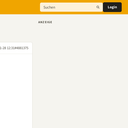
Login
ANZEIGE
1-28 12:31
#4881375