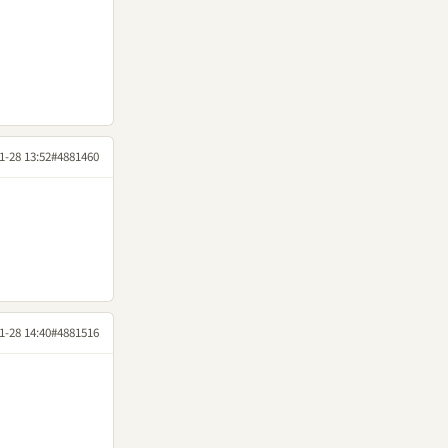
1-28 13:52
#4881460
1-28 14:40
#4881516