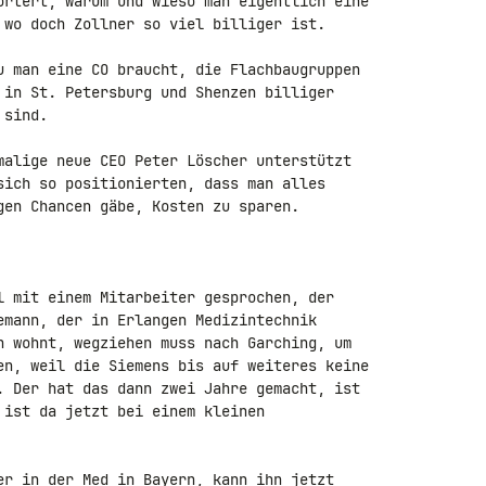
örtert, warum und wieso man eigentlich eine 

 wo doch Zollner so viel billiger ist.

u man eine CO braucht, die Flachbaugruppen 

 in St. Petersburg und Shenzen billiger 

sind.

malige neue CEO Peter Löscher unterstützt 

sich so positionierten, dass man alles 

gen Chancen gäbe, Kosten zu sparen.

l mit einem Mitarbeiter gesprochen, der 

emann, der in Erlangen Medizintechnik 

h wohnt, wegziehen muss nach Garching, um 

en, weil die Siemens bis auf weiteres keine 

. Der hat das dann zwei Jahre gemacht, ist 

 ist da jetzt bei einem kleinen 

er in der Med in Bayern, kann ihn jetzt 
