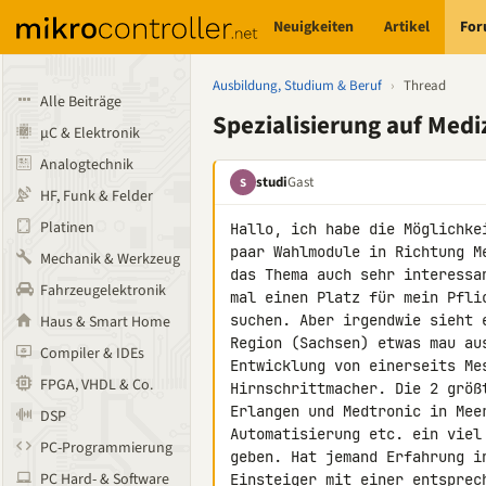
Neuigkeiten
Artikel
Fo
Ausbildung, Studium & Beruf
›
Thread
Alle Beiträge
Spezialisierung auf Medi
µC & Elektronik
Analogtechnik
studi
Gast
S
HF, Funk & Felder
Platinen
Hallo, ich habe die Möglichke
paar Wahlmodule in Richtung M
Mechanik & Werkzeug
das Thema auch sehr interessa
Fahrzeugelektronik
mal einen Platz für mein Pfli
suchen. Aber irgendwie sieht 
Haus & Smart Home
Region (Sachsen) etwas mau au
Compiler & IDEs
Entwicklung von einerseits Me
FPGA, VHDL & Co.
Hirnschrittmacher. Die 2 größ
Erlangen und Medtronic in Mee
DSP
Automatisierung etc. ein viel
PC-Programmierung
geben. Hat jemand Erfahrung i
PC Hard- & Software
Einsteiger mit einer entsprec