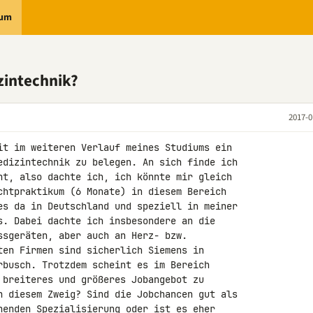
rum
zintechnik?
2017-0
it im weiteren Verlauf meines Studiums ein 

edizintechnik zu belegen. An sich finde ich 

nt, also dachte ich, ich könnte mir gleich 

chtpraktikum (6 Monate) in diesem Bereich 

es da in Deutschland und speziell in meiner 

s. Dabei dachte ich insbesondere an die 

ssgeräten, aber auch an Herz- bzw. 

ten Firmen sind sicherlich Siemens in 

rbusch. Trotzdem scheint es im Bereich 

 breiteres und größeres Jobangebot zu 

n diesem Zweig? Sind die Jobchancen gut als 

henden Spezialisierung oder ist es eher 
