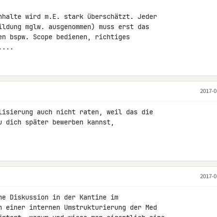
nhalte wird m.E. stark überschätzt. Jeder 

ildung mglw. ausgenommen) muss erst das 

en bspw. Scope bedienen, richtiges 

....
2017-0
lisierung auch nicht raten, weil das die 

u dich später bewerben kannst, 

2017-0
ne Diskussion in der Kantine im 

h einer internen Umstrukturierung der Med 
