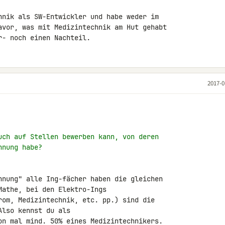
hnik als SW-Entwickler und habe weder im 

avor, was mit Medizintechnik am Hut gehabt 

r- noch einen Nachteil.
2017-0
uch auf Stellen bewerben kann, von deren
hnung habe?
hnung" alle Ing-fächer haben die gleichen 

athe, bei den Elektro-Ings 

rom, Medizintechnik, etc. pp.) sind die 

lso kennst du als 

on mal mind. 50% eines Medizintechnikers.
