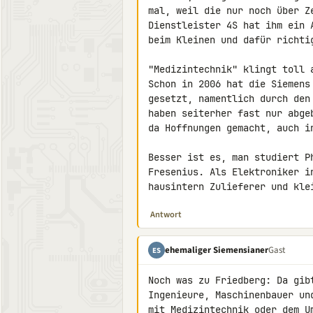
mal, weil die nur noch über Z
Dienstleister 4S hat ihm ein 
beim Kleinen und dafür richtig
"Medizintechnik" klingt toll 
Schon in 2006 hat die Siemens
gesetzt, namentlich durch den
haben seiterher fast nur abge
da Hoffnungen gemacht, auch in
Besser ist es, man studiert P
Fresenius. Als Elektroniker i
hausintern Zulieferer und kle
Antwort
ehemaliger Siemensianer
Gast
ES
Noch was zu Friedberg: Da gib
Ingenieure, Maschinenbauer un
mit Medizintechnik oder dem U