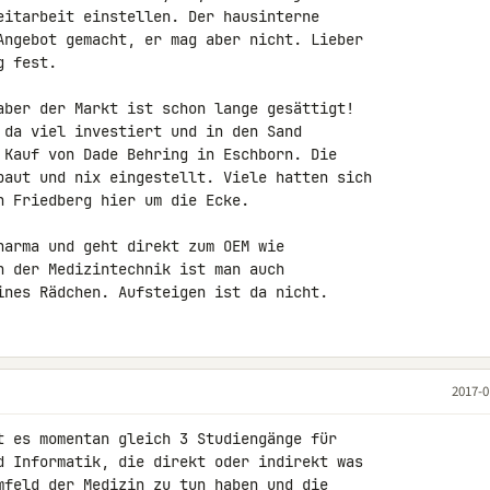
eitarbeit einstellen. Der hausinterne 

Angebot gemacht, er mag aber nicht. Lieber 

 fest.

aber der Markt ist schon lange gesättigt! 

 da viel investiert und in den Sand 

 Kauf von Dade Behring in Eschborn. Die 

baut und nix eingestellt. Viele hatten sich 

 Friedberg hier um die Ecke.

harma und geht direkt zum OEM wie 

n der Medizintechnik ist man auch 

ines Rädchen. Aufsteigen ist da nicht.
2017-0
t es momentan gleich 3 Studiengänge für 

d Informatik, die direkt oder indirekt was 

mfeld der Medizin zu tun haben und die 
