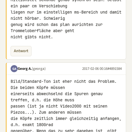
ein paar cm Verschiebung 

liegen nur im einstelligen ms-Bereich und damit 
nicht hörbar. Schwierig 

genug wird schon das plan aurichten zur 
Trommeloberfläche aber geht 

nicht gibts nicht.
Antwort
Georg A.
(georga)
2017-02-06 00:16
#4891584
GA
Bild/Standard-Ton ist eher nicht das Problem. 
Die beiden Köpfe müssen 

einerseits abwechselnd die Spuren genau 
treffen, d.h. die Höhe muss 

passen (ist ja nicht Video2000 mit seinen 
Piezos...). Zum anderen müssen 

die Köpfe zeitlich immer gleichzeitig anfangen, 
d.h. exakt 180Grad 

gegenüber. Wenn das zu sehr daneben ist, gibt 