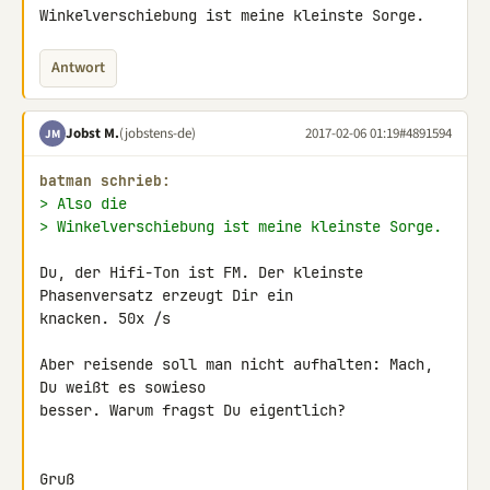
Winkelverschiebung ist meine kleinste Sorge.
Antwort
Jobst M.
(jobstens-de)
2017-02-06 01:19
#4891594
JM
batman schrieb:
> Also die
> Winkelverschiebung ist meine kleinste Sorge.
Du, der Hifi-Ton ist FM. Der kleinste 
Phasenversatz erzeugt Dir ein 

knacken. 50x /s

Aber reisende soll man nicht aufhalten: Mach, 
Du weißt es sowieso 

besser. Warum fragst Du eigentlich?

Gruß
