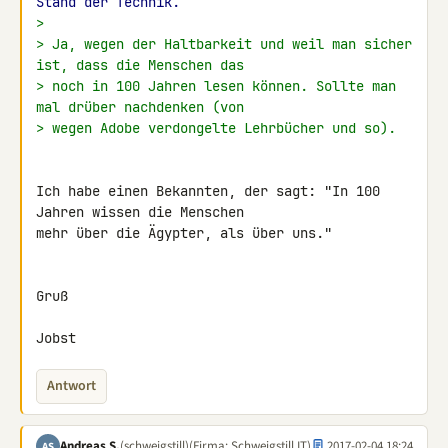
Stand der Technik.
>
> Ja, wegen der Haltbarkeit und weil man sicher 
ist, dass die Menschen das
> noch in 100 Jahren lesen können. Sollte man 
mal drüber nachdenken (von
> wegen Adobe verdongelte Lehrbücher und so).
Ich habe einen Bekannten, der sagt: "In 100 
Jahren wissen die Menschen 

mehr über die Ägypter, als über uns."

Gruß

Jobst
Antwort
Andreas S.
(schweigstill)
(Firma: Schweigstill IT)
2017-02-04 18:24
AS