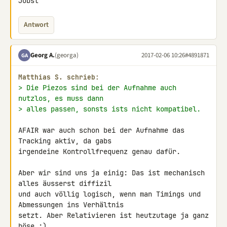
Jobst
Antwort
Georg A.
(georga)
2017-02-06 10:26
#4891871
GA
Matthias S. schrieb:
> Die Piezos sind bei der Aufnahme auch 
nutzlos, es muss dann
> alles passen, sonsts ists nicht kompatibel.
AFAIR war auch schon bei der Aufnahme das 
Tracking aktiv, da gabs 

irgendeine Kontrollfrequenz genau dafür.

Aber wir sind uns ja einig: Das ist mechanisch 
alles äusserst diffizil 

und auch völlig logisch, wenn man Timings und 
Abmessungen ins Verhältnis 

setzt. Aber Relativieren ist heutzutage ja ganz 
böse ;)
