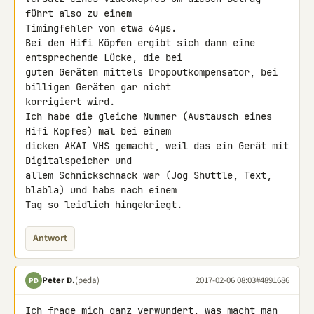
führt also zu einem 

Timingfehler von etwa 64µs.

Bei den Hifi Köpfen ergibt sich dann eine 
entsprechende Lücke, die bei 

guten Geräten mittels Dropoutkompensator, bei 
billigen Geräten gar nicht 

korrigiert wird.

Ich habe die gleiche Nummer (Austausch eines 
Hifi Kopfes) mal bei einem 

dicken AKAI VHS gemacht, weil das ein Gerät mit 
Digitalspeicher und 

allem Schnickschnack war (Jog Shuttle, Text, 
blabla) und habs nach einem 

Tag so leidlich hingekriegt.
Antwort
Peter D.
(peda)
2017-02-06 08:03
#4891686
PD
Ich frage mich ganz verwundert, was macht man 