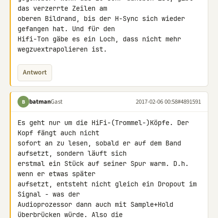
das verzerrte Zeilen am 

oberen Bildrand, bis der H-Sync sich wieder 
gefangen hat. Und für den 

Hifi-Ton gäbe es ein Loch, dass nicht mehr 
wegzuextrapolieren ist.
Antwort
batman
Gast
2017-02-06 00:58
#4891591
B
Es geht nur um die HiFi-(Trommel-)Köpfe. Der 
Kopf fängt auch nicht 

sofort an zu lesen, sobald er auf dem Band 
aufsetzt, sondern läuft sich 

erstmal ein Stück auf seiner Spur warm. D.h. 
wenn er etwas später 

aufsetzt, entsteht nicht gleich ein Dropout im 
Signal - was der 

Audioprozessor dann auch mit Sample+Hold 
überbrücken würde. Also die 
