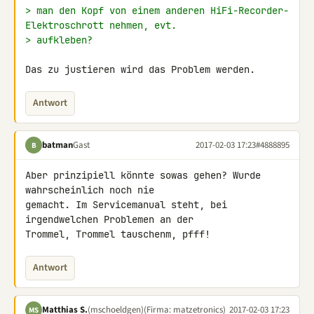
> man den Kopf von einem anderen HiFi-Recorder-
Elektroschrott nehmen, evt.
> aufkleben?
Das zu justieren wird das Problem werden.
Antwort
batman
Gast
2017-02-03 17:23
#4888895
B
Aber prinzipiell könnte sowas gehen? Wurde 
wahrscheinlich noch nie 

gemacht. Im Servicemanual steht, bei 
irgendwelchen Problemen an der 

Trommel, Trommel tauschenm, pfff!
Antwort
Matthias S.
(mschoeldgen)
(Firma: matzetronics)
2017-02-03 17:23
MS