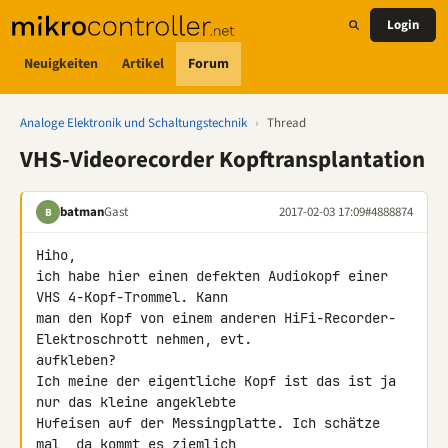
Login
Neuigkeiten
Artikel
Forum
Analoge Elektronik und Schaltungstechnik
›
Thread
VHS-Videorecorder Kopftransplantation
batman
Gast
2017-02-03 17:09
#4888874
B
Hiho,

ich habe hier einen defekten Audiokopf einer 
VHS 4-Kopf-Trommel. Kann 

man den Kopf von einem anderen HiFi-Recorder-
Elektroschrott nehmen, evt. 

aufkleben?

Ich meine der eigentliche Kopf ist das ist ja 
nur das kleine angeklebte 

Hufeisen auf der Messingplatte. Ich schätze 
mal, da kommt es ziemlich 
