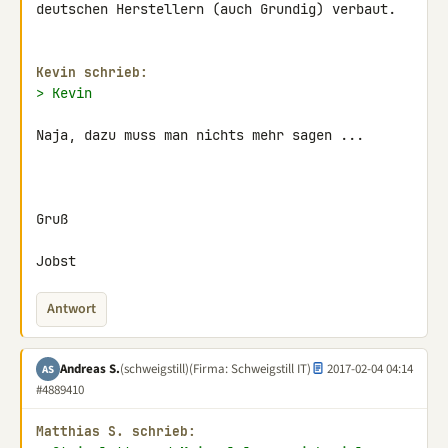
deutschen Herstellern (auch Grundig) verbaut.

Kevin schrieb:
> Kevin
Naja, dazu muss man nichts mehr sagen ...

Gruß

Jobst
Antwort
Andreas S.
(schweigstill)
(Firma: Schweigstill IT)
2017-02-04 04:14
AS
#4889410
Matthias S. schrieb: