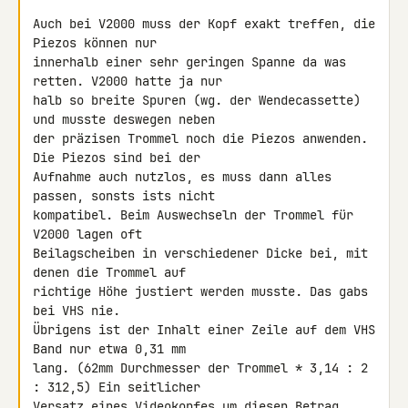
Auch bei V2000 muss der Kopf exakt treffen, die 
Piezos können nur 

innerhalb einer sehr geringen Spanne da was 
retten. V2000 hatte ja nur 

halb so breite Spuren (wg. der Wendecassette) 
und musste deswegen neben 

der präzisen Trommel noch die Piezos anwenden. 
Die Piezos sind bei der 

Aufnahme auch nutzlos, es muss dann alles 
passen, sonsts ists nicht 

kompatibel. Beim Auswechseln der Trommel für 
V2000 lagen oft 

Beilagscheiben in verschiedener Dicke bei, mit 
denen die Trommel auf 

richtige Höhe justiert werden musste. Das gabs 
bei VHS nie.

Übrigens ist der Inhalt einer Zeile auf dem VHS 
Band nur etwa 0,31 mm 

lang. (62mm Durchmesser der Trommel * 3,14 : 2 
: 312,5) Ein seitlicher 

Versatz eines Videokopfes um diesen Betrag 