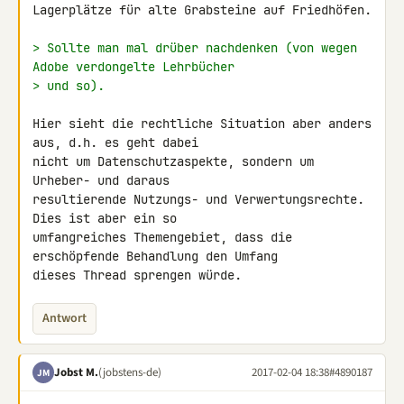
Lagerplätze für alte Grabsteine auf Friedhöfen.

> Sollte man mal drüber nachdenken (von wegen 
Adobe verdongelte Lehrbücher
> und so).
Hier sieht die rechtliche Situation aber anders 
aus, d.h. es geht dabei 

nicht um Datenschutzaspekte, sondern um 
Urheber- und daraus 

resultierende Nutzungs- und Verwertungsrechte. 
Dies ist aber ein so 

umfangreiches Themengebiet, dass die 
erschöpfende Behandlung den Umfang 

dieses Thread sprengen würde.
Antwort
Jobst M.
(jobstens-de)
2017-02-04 18:38
#4890187
JM