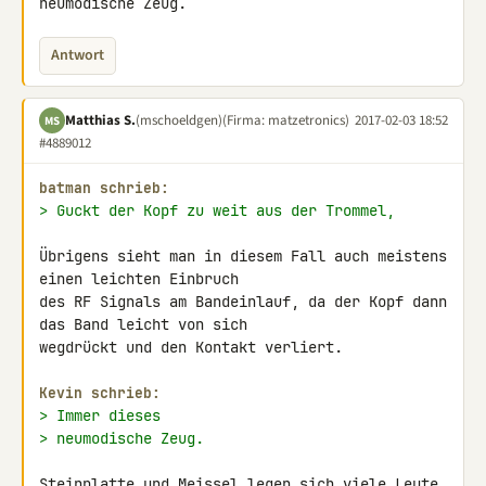
neumodische Zeug.
Antwort
Matthias S.
(mschoeldgen)
(Firma: matzetronics)
2017-02-03 18:52
MS
#4889012
batman schrieb:
> Guckt der Kopf zu weit aus der Trommel,
Übrigens sieht man in diesem Fall auch meistens 
einen leichten Einbruch 

des RF Signals am Bandeinlauf, da der Kopf dann 
das Band leicht von sich 

wegdrückt und den Kontakt verliert.

Kevin schrieb:
> Immer dieses
> neumodische Zeug.
Steinplatte und Meissel legen sich viele Leute 