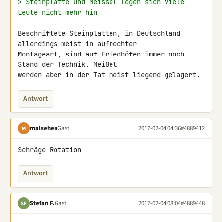
> Steinplatte und Meissel legen sich viele 
Leute nicht mehr hin
Beschriftete Steinplatten, in Deutschland 
allerdings meist in aufrechter 

Montageart, sind auf Friedhöfen immer noch 
Stand der Technik. Meißel 

werden aber in der Tat meist liegend gelagert.
Antwort
malsehen
Gast
2017-02-04 04:36
#4889412
M
Schräge Rotation
Antwort
Stefan F.
Gast
2017-02-04 08:04
#4889448
SF