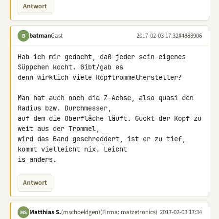
Antwort
batman
Gast
2017-02-03 17:32
#4888906
B
Hab ich mir gedacht, daß jeder sein eigenes 
Süppchen kocht. Gibt/gab es 

denn wirklich viele Kopftrommelhersteller?

Man hat auch noch die Z-Achse, also quasi den 
Radius bzw. Durchmesser, 

auf dem die Oberfläche läuft. Guckt der Kopf zu 
weit aus der Trommel, 

wird das Band geschreddert, ist er zu tief, 
kommt vielleicht nix. Leicht 

is anders.
Antwort
Matthias S.
(mschoeldgen)
(Firma: matzetronics)
2017-02-03 17:34
MS