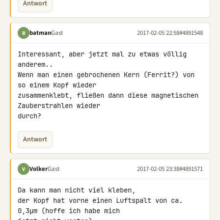
Antwort
batman
Gast
2017-02-05 22:58
#4891548
B
Interessant, aber jetzt mal zu etwas völlig 
anderem..

Wenn man einen gebrochenen Kern (Ferrit?) von 
so einem Kopf wieder 

zusammenklebt, fließen dann diese magnetischen 
Zauberstrahlen wieder 

durch?
Antwort
Volker
Gast
2017-02-05 23:38
#4891571
V
Da kann man nicht viel kleben,

der Kopf hat vorne einen Luftspalt von ca. 
0,3µm (hoffe ich habe mich 
