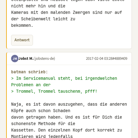
nicht mehr hin und die 

Kameras mit den malenden Zwergen sind nur auf 
der Scheibenwelt leicht zu 

bekommen.
Antwort
Jobst M.
(jobstens-de)
2017-02-04 03:28
#4889409
JM
batman schrieb:
> Im Servicemanual steht, bei irgendwelchen 
Problemen an der
> Trommel, Trommel tauschenm, pfff!
Naja, es ist davon auszugehen, dass die anderen 
Köpfe auch schon Schaden 

davon getragen haben. Und es ist für Dich die 
schonenste Methode für die 

Kassetten. Den einzelnen Kopf dort korrekt zu 
Montieren wird jedenfalls 
