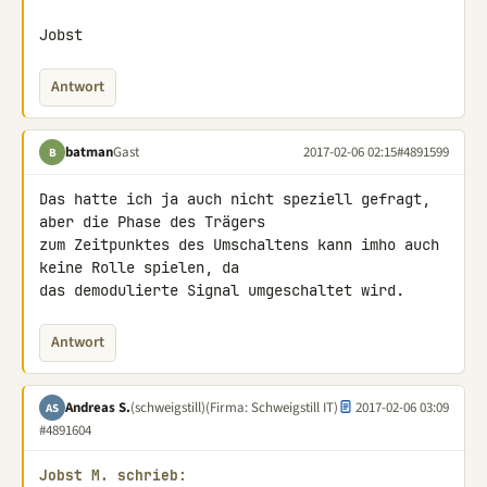
Jobst
Antwort
batman
Gast
2017-02-06 02:15
#4891599
B
Das hatte ich ja auch nicht speziell gefragt, 
aber die Phase des Trägers 

zum Zeitpunktes des Umschaltens kann imho auch 
keine Rolle spielen, da 

das demodulierte Signal umgeschaltet wird.
Antwort
Andreas S.
(schweigstill)
(Firma: Schweigstill IT)
2017-02-06 03:09
AS
#4891604
Jobst M. schrieb: