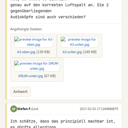
genau auf den korrekten Luftspalt an. Die 2 
gegenüberliegenden 

Audioköpfe sind auch verschieden?
Angehängte Dateien:
(130 KB)
(140 KB)
A3-oben.jpg
A3-unten.jpg
(67 KB)
DRUM-unten.jpg
Antwort
Stefan F.
Gast
2017-02-03 17:11
#4888879
SF
Ich schätze, dass das prinzipiell machbar ist, 
es dürfte allerdings 
