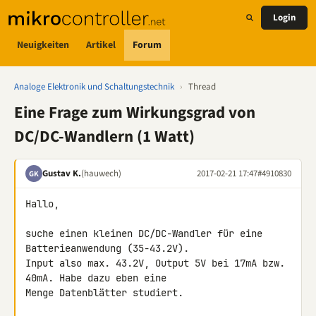
Login
Neuigkeiten
Artikel
Forum
Analoge Elektronik und Schaltungstechnik
›
Thread
Eine Frage zum Wirkungsgrad von
DC/DC-Wandlern (1 Watt)
Gustav K.
(hauwech)
2017-02-21 17:47
#4910830
GK
Hallo,

suche einen kleinen DC/DC-Wandler für eine 
Batterieanwendung (35-43.2V).

Input also max. 43.2V, Output 5V bei 17mA bzw. 
40mA. Habe dazu eben eine 

Menge Datenblätter studiert.
