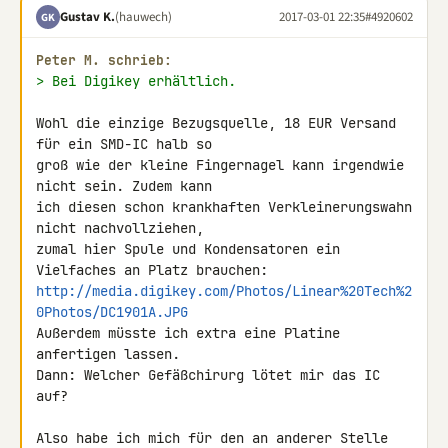
Gustav K.
(hauwech)
2017-03-01 22:35
#4920602
GK
Peter M. schrieb:
> Bei Digikey erhältlich.
Wohl die einzige Bezugsquelle, 18 EUR Versand 
für ein SMD-IC halb so 

groß wie der kleine Fingernagel kann irgendwie 
nicht sein. Zudem kann 

ich diesen schon krankhaften Verkleinerungswahn 
nicht nachvollziehen, 

zumal hier Spule und Kondensatoren ein 
http://media.digikey.com/Photos/Linear%20Tech%2
0Photos/DC1901A.JPG
Außerdem müsste ich extra eine Platine 
anfertigen lassen.

Dann: Welcher Gefäßchirurg lötet mir das IC 
auf?

Also habe ich mich für den an anderer Stelle 