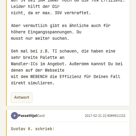
auf 5V bei 1mA immer noch um die 70% Effizienz. 
Leider hilft der Dir 

nicht, da er max. 30V verkraftet.

Aber vermutlich gibt es ähnliche auch für 
höhere Eingangsspannungen. Du 

musst nur weiter suchen.

Geh mal bei z.B. TI schauen, die haben eine 
sehr breite Palette an 

Wandler-ICs im Angebot. Außerdem kannst Du bei 
denen auf der Webseite 

mit dem WEBENCH die Effizienz für Deinen Fall 
direkt simulieren.
Antwort
Possetitjel
Gast
2017-02-21 22:40
#4911152
P
Gustav K. schrieb: