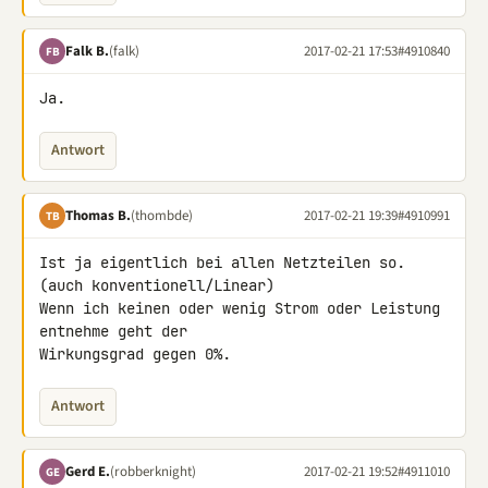
Falk B.
(falk)
2017-02-21 17:53
#4910840
FB
Ja.
Antwort
Thomas B.
(thombde)
2017-02-21 19:39
#4910991
TB
Ist ja eigentlich bei allen Netzteilen so. 
(auch konventionell/Linear)

Wenn ich keinen oder wenig Strom oder Leistung 
entnehme geht der 

Wirkungsgrad gegen 0%.
Antwort
Gerd E.
(robberknight)
2017-02-21 19:52
#4911010
GE