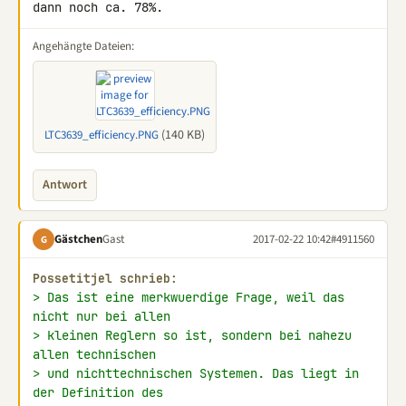
dann noch ca. 78%.
Angehängte Dateien:
(140 KB)
LTC3639_efficiency.PNG
Antwort
Gästchen
Gast
2017-02-22 10:42
#4911560
G
Possetitjel schrieb:
> Das ist eine merkwuerdige Frage, weil das 
nicht nur bei allen
> kleinen Reglern so ist, sondern bei nahezu 
allen technischen
> und nichttechnischen Systemen. Das liegt in 
der Definition des