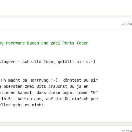
2017-0
ng-Hardware bauen und zwei Ports (oder
slagern - schrille Idee, gefällt mir <:-)

 F4 macht da Hoffnung ;-), könntest Du Dir 

e obersten zwei Bits brauchst Du ja eh 

ntieren kannst, dass diese bspw. immer "0" 

 16-Bit-Werten aus, auf die Du einfach per 

eller geht es nicht.
2017-0