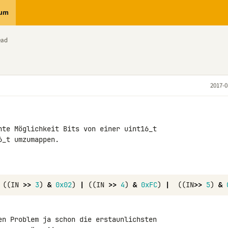
rum
ead
2017-0
nte Möglichkeit Bits von einer uint16_t 

_t umzumappen.

((
IN
>>
3
)
&
0x02
)
|
((
IN
>>
4
)
&
0xFC
)
|
((
IN
>>
5
)
&
en Problem ja schon die erstaunlichsten 
