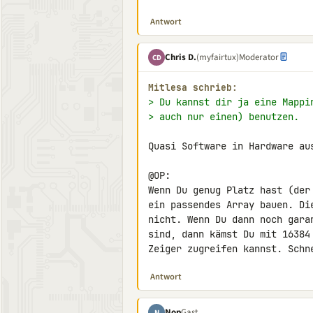
Antwort
Chris D.
(myfairtux)
Moderator
CD
Mitlesa schrieb:
> Du kannst dir ja eine Mappi
> auch nur einen) benutzen.
Quasi Software in Hardware au
@OP:

Wenn Du genug Platz hast (der
ein passendes Array bauen. Di
nicht. Wenn Du dann noch gara
sind, dann kämst Du mit 16384
Zeiger zugreifen kannst. Schn
Antwort
Nop
Gast
N