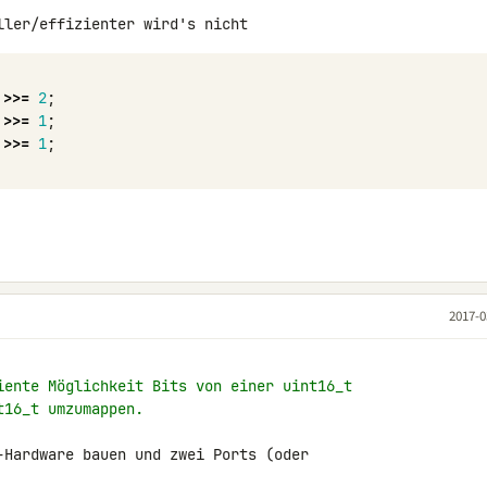
>>=
2
;
>>=
1
;
>>=
1
;
2017-0
iente Möglichkeit Bits von einer uint16_t
t16_t umzumappen.
-Hardware bauen und zwei Ports (oder
