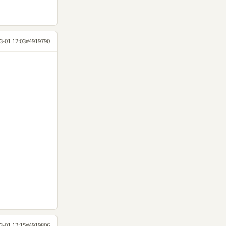
3-01 12:03
#4919790
3-01 12:15
#4919806