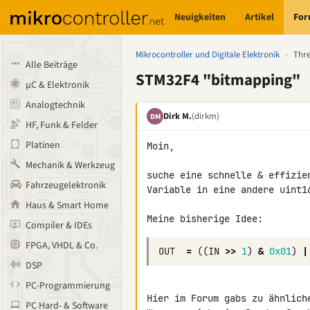
Neuigkeiten
Artikel
Fo
Mikrocontroller und Digitale Elektronik
›
Thr
Alle Beiträge
STM32F4 "bitmapping"
µC & Elektronik
Analogtechnik
Dirk M.
(dirkm)
DM
HF, Funk & Felder
Platinen
Moin,

Mechanik & Werkzeug
suche eine schnelle & effizie
Fahrzeugelektronik
Variable in eine andere uint16
Haus & Smart Home
Meine bisherige Idee:
Compiler & IDEs
FPGA, VHDL & Co.
OUT
=
((
IN
>>
1
)
&
0x01
)
|
DSP
PC-Programmierung
Hier im Forum gabs zu ähnlich
PC Hard- & Software