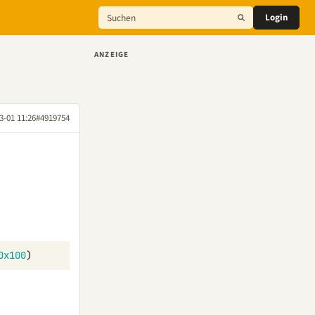
Login
ANZEIGE
3-01 11:26
#4919754
0x100
)