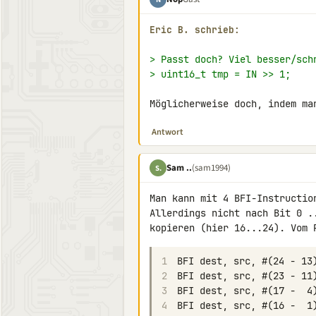
Eric B. schrieb:
> Passt doch? Viel besser/sch
> uint16_t tmp = IN >> 1;
Möglicherweise doch, indem ma
Antwort
Sam ..
(sam1994)
S.
Man kann mit 4 BFI-Instructio
Allerdings nicht nach Bit 0 .
kopieren (hier 16...24). Vom 
1
2
3
4