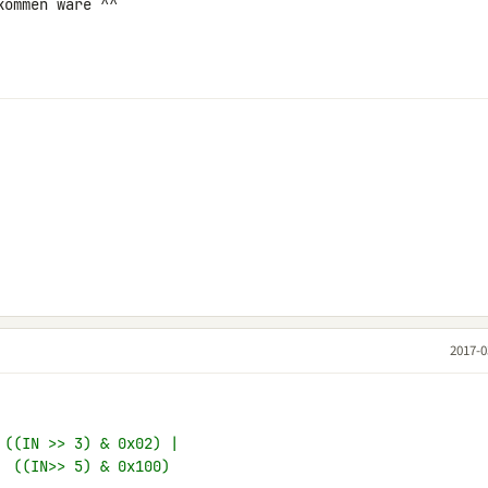
ommen wäre ^^

2017-0
 ((IN >> 3) & 0x02) |
  ((IN>> 5) & 0x100)