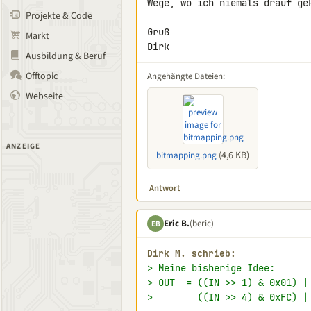
Wege, wo ich niemals drauf gek
Projekte & Code
Gruß

Markt
Dirk
Ausbildung & Beruf
Offtopic
Angehängte Dateien:
Webseite
ANZEIGE
(4,6 KB)
bitmapping.png
Antwort
Eric B.
(beric)
EB
Dirk M. schrieb:
> Meine bisherige Idee:
> OUT  = ((IN >> 1) & 0x01) |
>        ((IN >> 4) & 0xFC) |