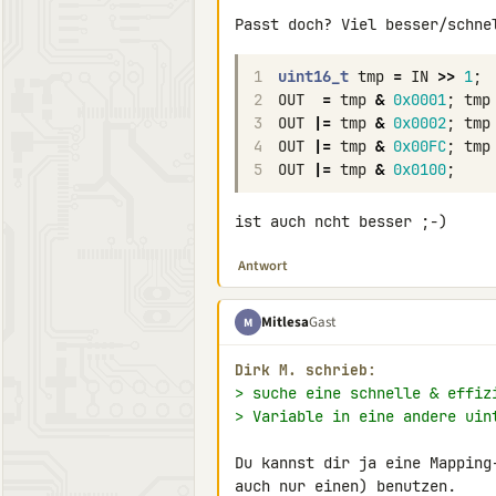
1
uint16_t
tmp
=
IN
>>
1
;
2
OUT
=
tmp
&
0x0001
;
tmp
3
OUT
|=
tmp
&
0x0002
;
tmp
4
OUT
|=
tmp
&
0x00FC
;
tmp
5
OUT
|=
tmp
&
0x0100
;
ist auch ncht besser ;-)
Antwort
Mitlesa
Gast
M
Dirk M. schrieb:
> suche eine schnelle & effiz
> Variable in eine andere uin
Du kannst dir ja eine Mapping
auch nur einen) benutzen.