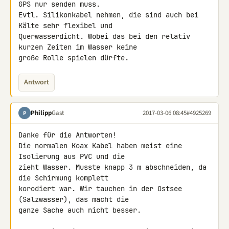
GPS nur senden muss.

Evtl. Silikonkabel nehmen, die sind auch bei 
Kälte sehr flexibel und 

Querwasserdicht. Wobei das bei den relativ 
kurzen Zeiten im Wasser keine 

große Rolle spielen dürfte.
Antwort
Philipp
Gast
2017-03-06 08:45
#4925269
P
Danke für die Antworten!

Die normalen Koax Kabel haben meist eine 
Isolierung aus PVC und die 

zieht Wasser. Musste knapp 3 m abschneiden, da 
die Schirmung komplett 

korodiert war. Wir tauchen in der Ostsee 
(Salzwasser), das macht die 

ganze Sache auch nicht besser.
