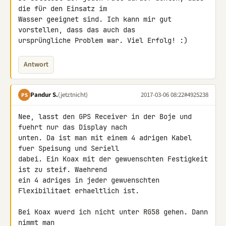
die für den Einsatz im 

Wasser geeignet sind. Ich kann mir gut 
vorstellen, dass das auch das 

ursprüngliche Problem war. Viel Erfolg! :)
Antwort
Pandur S.
(jetztnicht)
2017-03-06 08:22
#4925238
PS
Nee, lasst den GPS Receiver in der Boje und 
fuehrt nur das Display nach 

unten. Da ist man mit einem 4 adrigen Kabel 
fuer Speisung und Seriell 

dabei. Ein Koax mit der gewuenschten Festigkeit 
ist zu steif. Waehrend 

ein 4 adriges in jeder gewuenschten 
Flexibilitaet erhaeltlich ist.

Bei Koax wuerd ich nicht unter RG58 gehen. Dann 
nimmt man 
