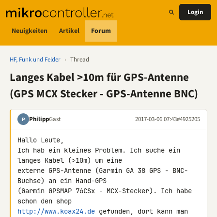
Login
Neuigkeiten
Artikel
Forum
HF, Funk und Felder
›
Thread
Langes Kabel >10m für GPS-Antenne
(GPS MCX Stecker - GPS-Antenne BNC)
Philipp
Gast
2017-03-06 07:43
#4925205
P
Hallo Leute,

Ich hab ein kleines Problem. Ich suche ein 
langes Kabel (>10m) um eine 

externe GPS-Antenne (Garmin GA 38 GPS - BNC-
Buchse) an ein Hand-GPS 

(Garmin GPSMAP 76CSx - MCX-Stecker). Ich habe 
http://www.koax24.de
 gefunden, dort kann man 