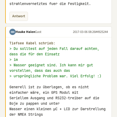
strahlenvernetztes fuer die Festigkeit.
Antwort
Hauke Haien
Gast
2017-03-06 08:26
#4925244
HH
Tiefsee Kabel schrieb:
> Du solltest auf jeden Fall darauf achten, 
dass die für den Einsatz
> im
> Wasser geeignet sind. Ich kann mir gut 
vorstellen, dass das auch das
> ursprüngliche Problem war. Viel Erfolg! :)
Generell ist zu überlegen, ob es nicht 
einfacher wäre, ein GPS Modul mit 

Seriellem Ausgang und RS232-treiber auf die 
Boje zu pappen und unter 

Wasser einen kleinen µC + LCD zur Darstrellung 
der NMEA Strings 
