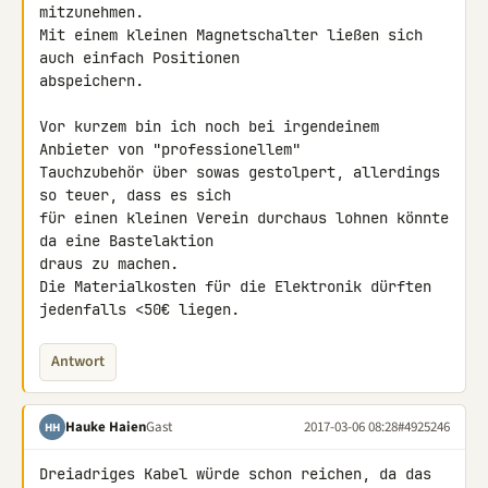
mitzunehmen.

Mit einem kleinen Magnetschalter ließen sich 
auch einfach Positionen 

abspeichern.

Vor kurzem bin ich noch bei irgendeinem 
Anbieter von "professionellem" 

Tauchzubehör über sowas gestolpert, allerdings 
so teuer, dass es sich 

für einen kleinen Verein durchaus lohnen könnte 
da eine Bastelaktion 

draus zu machen.

Die Materialkosten für die Elektronik dürften 
jedenfalls <50€ liegen.
Antwort
Hauke Haien
Gast
2017-03-06 08:28
#4925246
HH
Dreiadriges Kabel würde schon reichen, da das 