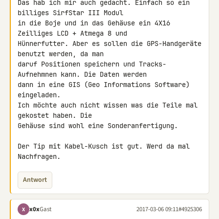
Das hab ich mir auch gedacht. Einfach so ein 
billiges SirfStar III Modul 

in die Boje und in das Gehäuse ein 4X16 
Zeilliges LCD + Atmega 8 und 

Hünnerfutter. Aber es sollen die GPS-Handgeräte 
benutzt werden, da man 

daruf Positionen speichern und Tracks-
Aufnehmnen kann. Die Daten werden 

dann in eine GIS (Geo Informations Software) 
eingeladen.

Ich möchte auch nicht wissen was die Teile mal 
gekostet haben. Die 

Gehäuse sind wohl eine Sonderanfertigung.

Der Tip mit Kabel-Kusch ist gut. Werd da mal 
Nachfragen.
Antwort
x0x
Gast
2017-03-06 09:11
#4925306
X