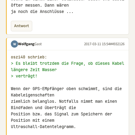
öfter messen. Dann wären 

ja noch die Anschlüsse ...
Antwort
Wolfgang
Gast
2017-03-11 15:54
#4932126
W
oszi40 schrieb:
> Es bleibt trotzdem die Frage, ob dieses Kabel 
längere Zeit Wasser
> verträgt!
Wenn der GPS-EMpfänger oben schwimmt, sind die 
Kabeleigenschaften 

ziemlich belanglos. Notfalls nimmt man einen 
Bindfaden und überträgt die 

Position bzw. das Signal zum Speichern der 
Position mit einem 

Ultraschall-Datentelegramm.