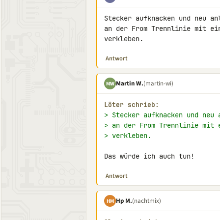
Stecker aufknacken und neu an
an der From Trennlinie mit ei
verkleben.
Antwort
Martin W.
(martin-wi)
MW
Löter schrieb:
> Stecker aufknacken und neu 
> an der From Trennlinie mit 
> verkleben.
Das würde ich auch tun!
Antwort
Hp M.
(nachtmix)
HM