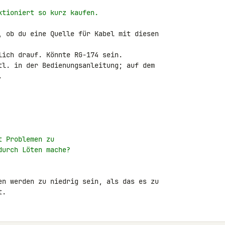
ktioniert so kurz kaufen.
, ob du eine Quelle für Kabel mit diesen 

lich drauf. Könnte RG-174 sein.

tl. in der Bedienungsanleitung; auf dem 



t Problemen zu
durch Löten mache?
en werden zu niedrig sein, als das es zu 

t.