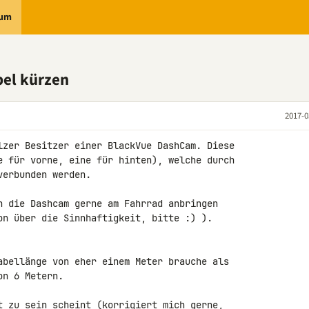
rum
bel kürzen
2017-0
lzer Besitzer einer BlackVue DashCam. Diese 

e für vorne, eine für hinten), welche durch 

erbunden werden.

h die Dashcam gerne am Fahrrad anbringen 

on über die Sinnhaftigkeit, bitte :) ).

abellänge von eher einem Meter brauche als 

n 6 Metern.

t zu sein scheint (korrigiert mich gerne, 
