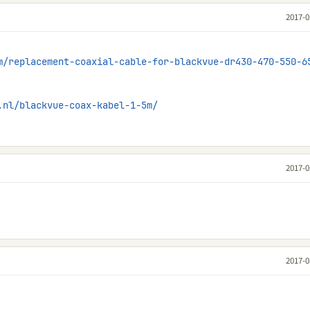
2017-0
m/replacement-coaxial-cable-for-blackvue-dr430-470-550-6
.nl/blackvue-coax-kabel-1-5m/
2017-0
2017-0