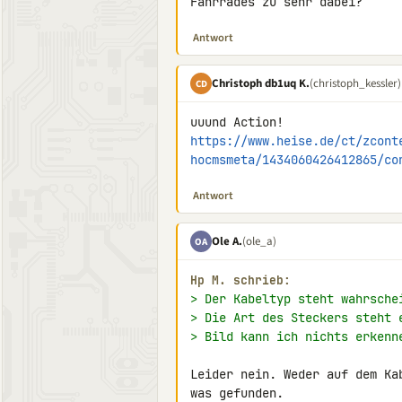
Fahrrades zu sehr dabei?
Antwort
Christoph db1uq K.
(christoph_kessler)
CD
https://www.heise.de/ct/zcont
hocmsmeta/1434060426412865/co
Antwort
Ole A.
(ole_a)
OA
Hp M. schrieb:
> Der Kabeltyp steht wahrsche
> Die Art des Steckers steht 
> Bild kann ich nichts erkenn
Leider nein. Weder auf dem Ka
was gefunden.
