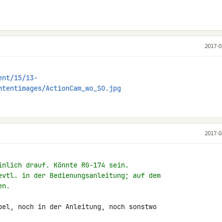
2017-0
ent/15/13-
ntentimages/ActionCam_wo_SO.jpg
2017-0
inlich drauf. Könnte RG-174 sein.
evtl. in der Bedienungsanleitung; auf dem
en.
bel, noch in der Anleitung, noch sonstwo 
