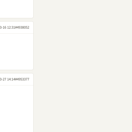
3-16 12:31
#4938052
3-27 14:14
#4953377