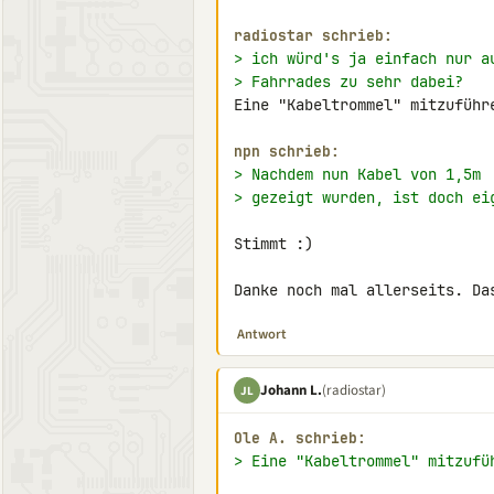
radiostar schrieb:
> ich würd's ja einfach nur a
> Fahrrades zu sehr dabei?
Eine "Kabeltrommel" mitzuführ
npn schrieb:
> Nachdem nun Kabel von 1,5m
> gezeigt wurden, ist doch ei
Stimmt :)

Danke noch mal allerseits. Da
Antwort
Johann L.
(radiostar)
JL
Ole A. schrieb:
> Eine "Kabeltrommel" mitzufü