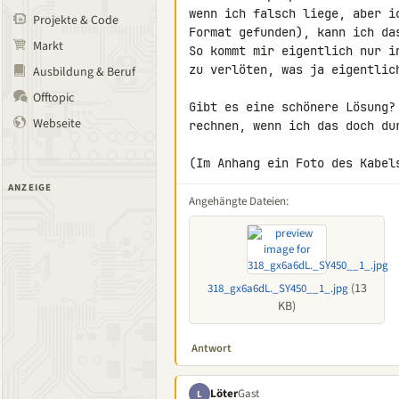
wenn ich falsch liege, aber i
Projekte & Code
Format gefunden), kann ich da
Markt
So kommt mir eigentlich nur i
zu verlöten, was ja eigentlich
Ausbildung & Beruf
Offtopic
Gibt es eine schönere Lösung?
Webseite
rechnen, wenn ich das doch dur
(Im Anhang ein Foto des Kabel
ANZEIGE
Angehängte Dateien:
(13
318_gx6a6dL._SY450__1_.jpg
KB)
Antwort
Löter
Gast
L