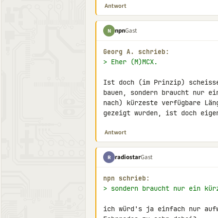
Antwort
npn
Gast
N
Georg A. schrieb:
> Eher (M)MCX.
Ist doch (im Prinzip) scheiss
bauen, sondern braucht nur ei
nach) kürzeste verfügbare Län
gezeigt wurden, ist doch eige
Antwort
radiostar
Gast
R
npn schrieb:
> sondern braucht nur ein kür
ich würd's ja einfach nur auf