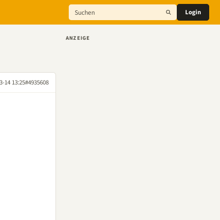
Login
ANZEIGE
3-14 13:25
#4935608