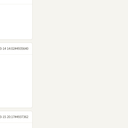
3-14 14:02
#4935640
3-15 20:17
#4937362