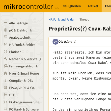
Neuigkeiten
Artikel
Fo
HF, Funk und Felder
›
Thread
Alle Beiträge
Proprietäres(?) Coax-Ka
µC & Elektronik
Analogtechnik
Ole A.
(ole_a)
OA
HF, Funk & Felder
Platinen
Hallo allerseits. Ich bin sto
besteht aus zwei Kameras (ein
Mechanik & Werkzeug
ein sehr schmales Coax-Kabel v
Fahrzeugelektronik
Nun ist mein Problem, dass ic
Haus & Smart Home
möchte. (Nein, keine Diskussi
Compiler & IDEs
FPGA, VHDL & Co.
Das bedeutet, dass ich eine K
DSP
die kürzte verfügbare Länge vo
PC-Programmierung
PC Hard- & Software
Da das ein proprietäres Forma