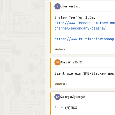
physiker
Gast
P
http://www.thedashcamstore.co
channel-secondary-camera/
https://www.multimediawebshop
Antwort
Alex W.
(a20q90)
AW
Sieht wie ein SMB-Stecker aus
Antwort
Georg A.
(georga)
GA
Eher (M)MCX.