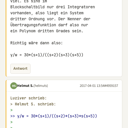
viel. Es sind im 

Blockschaltbild nur drei Integratoren 
vorhanden, also liegt ein System 

dritter Ordnung vor. Der Nenner der 
Übertragungsfunktion darf also nur 

ein Polynom dritten Grades sein.

Richtig wäre dann also:

y/w = 30*(s+1)/((s+2)(s+3)(s+5))
Antwort
Helmut S.
(helmuts)
2017-04-01 13:54
#4959157
HS
Luziver schrieb:
> 
Helmut S. schrieb:
>
>> y/w = 30*(s+1)/((s+2)*(s+3)*s(s+5))
>