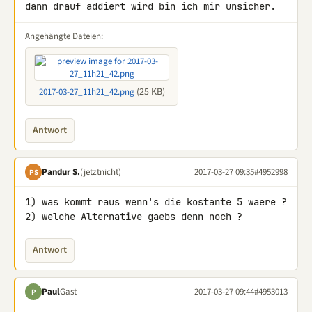
dann drauf addiert wird bin ich mir unsicher.
Angehängte Dateien:
(25 KB)
2017-03-27_11h21_42.png
Antwort
Pandur S.
(jetztnicht)
2017-03-27 09:35
#4952998
PS
1) was kommt raus wenn's die kostante 5 waere ?

2) welche Alternative gaebs denn noch ?
Antwort
Paul
Gast
2017-03-27 09:44
#4953013
P