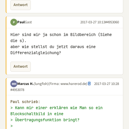
Antwort
Paul
Gast
2017-03-27 10:13
#4953060
P
Hier sind wir ja schon im Bildbereich (Siehe 
die s).

aber wie stellst du jetzt daraus eine 
Differenzialgleichung?
Antwort
Marcus H.
(lungfish)
(Firma: www.harerod.de)
2017-03-27 10:28
MH
#4953078
Paul schrieb:
> Kann mir einer erklären wie Man so ein 
Blockschaltbild in eine
> Übertragungsfunktion bringt?
>