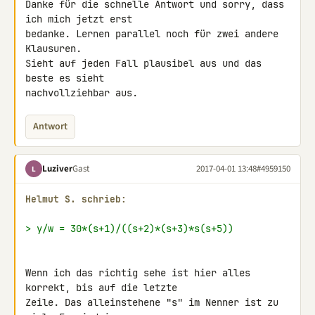
Danke für die schnelle Antwort und sorry, dass 
ich mich jetzt erst 

bedanke. Lernen parallel noch für zwei andere 
Klausuren.

Sieht auf jeden Fall plausibel aus und das 
beste es sieht 

nachvollziehbar aus.
Antwort
Luziver
Gast
2017-04-01 13:48
#4959150
L
Helmut S. schrieb:
> y/w = 30*(s+1)/((s+2)*(s+3)*s(s+5))
Wenn ich das richtig sehe ist hier alles 
korrekt, bis auf die letzte 

Zeile. Das alleinstehene "s" im Nenner ist zu 