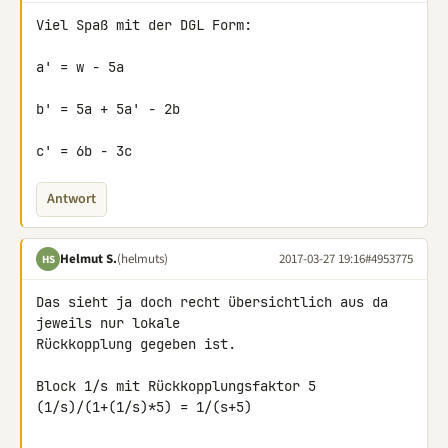
Viel Spaß mit der DGL Form:

a' = w - 5a

b' = 5a + 5a' - 2b

c' = 6b - 3c
Antwort
Helmut S.
(helmuts)
2017-03-27 19:16
#4953775
HS
Das sieht ja doch recht übersichtlich aus da 
jeweils nur lokale 

Rückkopplung gegeben ist.

Block 1/s mit Rückkopplungsfaktor 5

(1/s)/(1+(1/s)*5) = 1/(s+5)
