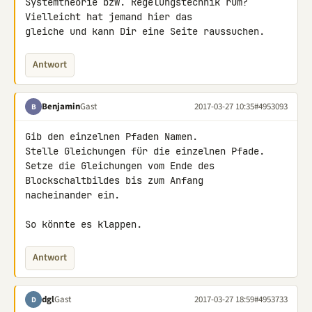
Systemtheorie bzw. Regelungstechnik rum? 
Vielleicht hat jemand hier das 

gleiche und kann Dir eine Seite raussuchen.
Antwort
Benjamin
Gast
2017-03-27 10:35
#4953093
B
Gib den einzelnen Pfaden Namen.

Stelle Gleichungen für die einzelnen Pfade.

Setze die Gleichungen vom Ende des 
Blockschaltbildes bis zum Anfang 

nacheinander ein.

So könnte es klappen.
Antwort
dgl
Gast
2017-03-27 18:59
#4953733
D