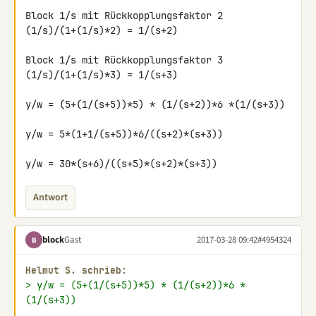
Block 1/s mit Rückkopplungsfaktor 2

(1/s)/(1+(1/s)*2) = 1/(s+2)

Block 1/s mit Rückkopplungsfaktor 3

(1/s)/(1+(1/s)*3) = 1/(s+3)

y/w = (5+(1/(s+5))*5) * (1/(s+2))*6 *(1/(s+3))

y/w = 5*(1+1/(s+5))*6/((s+2)*(s+3))

y/w = 30*(s+6)/((s+5)*(s+2)*(s+3))
Antwort
block
Gast
2017-03-28 09:42
#4954324
B
Helmut S. schrieb:
> y/w = (5+(1/(s+5))*5) * (1/(s+2))*6 *
(1/(s+3))