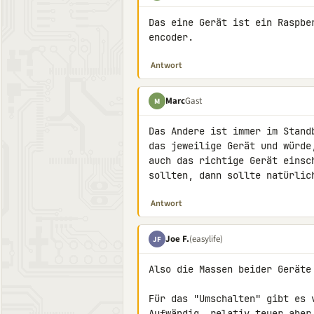
Das eine Gerät ist ein Raspbe
encoder.
Antwort
Marc
Gast
M
Das Andere ist immer im Stand
das jeweilige Gerät und würde
auch das richtige Gerät einsc
sollten, dann sollte natürlic
Antwort
Joe F.
(easylife)
JF
Also die Massen beider Geräte
Für das "Umschalten" gibt es v
Aufwändig, relativ teuer aber