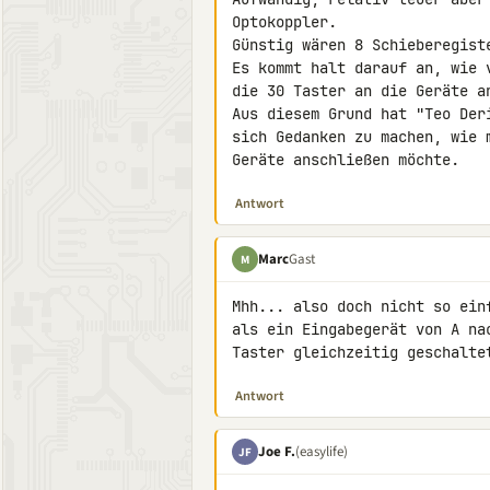
Optokoppler.

Günstig wären 8 Schieberegist
Es kommt halt darauf an, wie 
die 30 Taster an die Geräte an
Aus diesem Grund hat "Teo Der
sich Gedanken zu machen, wie 
Geräte anschließen möchte.
Antwort
Marc
Gast
M
Mhh... also doch nicht so ein
als ein Eingabegerät von A na
Taster gleichzeitig geschalte
Antwort
Joe F.
(easylife)
JF