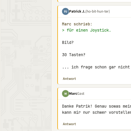
Patrick J.
(ho-bit-hun-ter)
PJ
Marc schrieb:
> für einen Joystick.
Bild?

30 Tasten?

... ich frage schon gar nicht
Antwort
Marc
Gast
M
Danke Patrik! Genau sowas mei
kann mir nur schwer vorstelle
Antwort