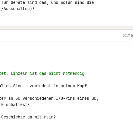
 für Geräte sind das, und wofür sind die 

-/Ausschalten)?
2017-0
tet. Einzeln ist das nicht notwendig
klich Sinn - zumindest in meinem Kopf.

ter an 30 verschiedenen I/O-Pins eines µC, 

G schaltest?

Geschichte da mit rein?
