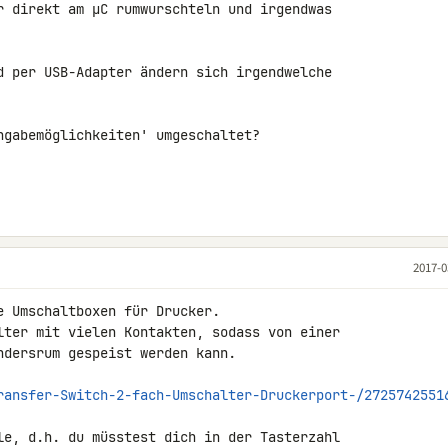
r direkt am µC rumwurschteln und irgendwas 

d per USB-Adapter ändern sich irgendwelche 

ngabemöglichkeiten' umgeschaltet?

2017-0
 Umschaltboxen für Drucker.

lter mit vielen Kontakten, sodass von einer 

dersrum gespeist werden kann.

ransfer-Switch-2-fach-Umschalter-Druckerport-/2725742551
le, d.h. du müsstest dich in der Tasterzahl 
