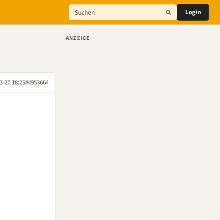
Login
ANZEIGE
3-27 18:25
#4953664