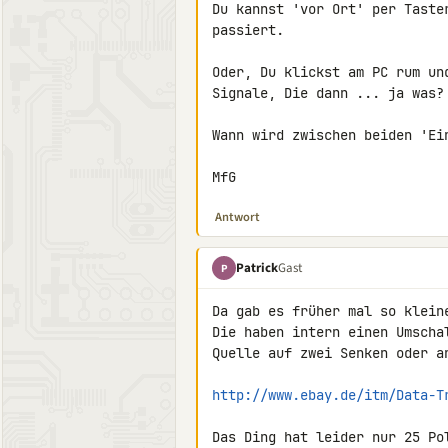
Du kannst 'vor Ort' per Taste
passiert.

Oder, Du klickst am PC rum un
Signale, Die dann ... ja was?

Wann wird zwischen beiden 'Ei
MfG
Antwort
Patrick
Gast
P
Da gab es früher mal so kleine
Die haben intern einen Umscha
Quelle auf zwei Senken oder an
http://www.ebay.de/itm/Data-T
Das Ding hat leider nur 25 Po