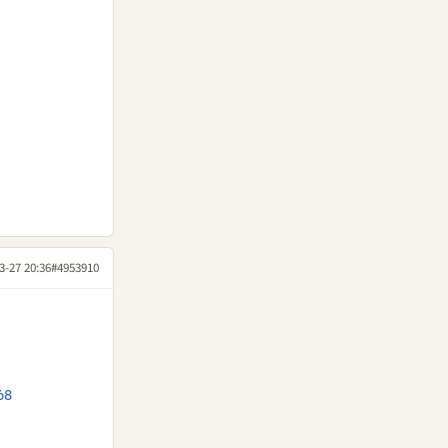
3-27 20:36
#4953910
68