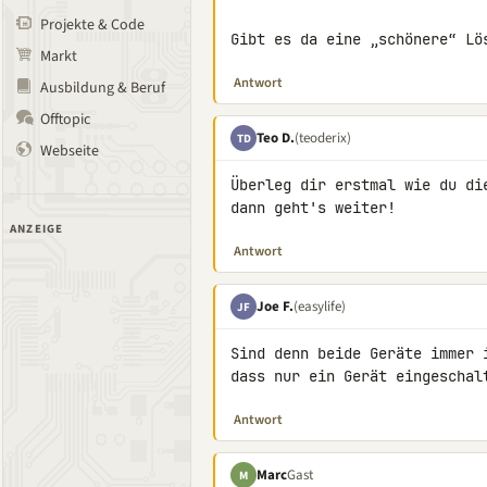
Projekte & Code
Gibt es da eine „schönere“ Lö
Markt
Antwort
Ausbildung & Beruf
Offtopic
Teo D.
(teoderix)
TD
Webseite
Überleg dir erstmal wie du di
dann geht's weiter!
ANZEIGE
Antwort
Joe F.
(easylife)
JF
Sind denn beide Geräte immer 
dass nur ein Gerät eingeschal
Antwort
Marc
Gast
M