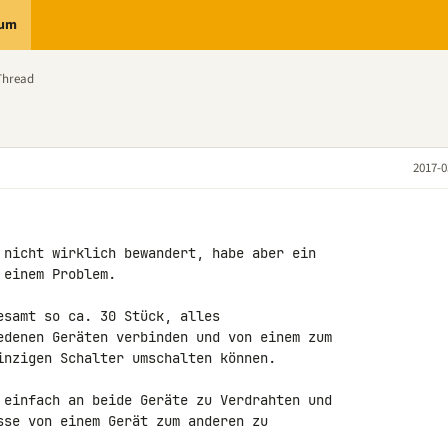
rum
Thread
2017-0
 nicht wirklich bewandert, habe aber ein 

einem Problem.

samt so ca. 30 Stück, alles 

edenen Geräten verbinden und von einem zum 

inzigen Schalter umschalten können.

 einfach an beide Geräte zu Verdrahten und 

sse von einem Gerät zum anderen zu 
