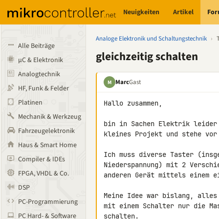
Neuigkeiten
Artikel
Fo
Analoge Elektronik und Schaltungstechnik
›
Alle Beiträge
gleichzeitig schalten
µC & Elektronik
Analogtechnik
Marc
Gast
M
HF, Funk & Felder
Platinen
Hallo zusammen,

Mechanik & Werkzeug
bin in Sachen Elektrik leider
Fahrzeugelektronik
kleines Projekt und stehe vor 
Haus & Smart Home
Ich muss diverse Taster (insge
Compiler & IDEs
Niederspannung) mit 2 Verschi
FPGA, VHDL & Co.
anderen Gerät mittels einem e
DSP
Meine Idee war bislang, alles
PC-Programmierung
mit einem Schalter nur die Ma
PC Hard- & Software
schalten.
