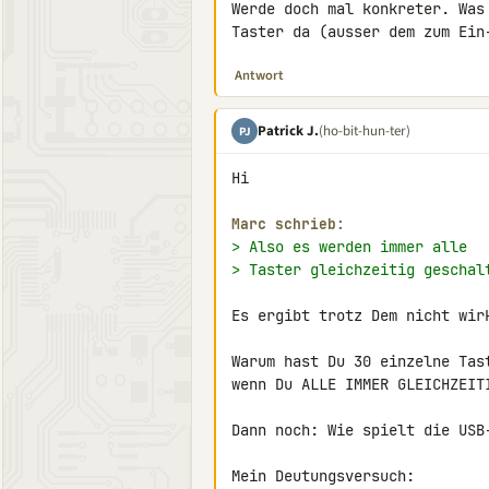
Werde doch mal konkreter. Was
Taster da (ausser dem zum Ein
Antwort
Patrick J.
(ho-bit-hun-ter)
PJ
Hi

Marc schrieb:
> Also es werden immer alle
> Taster gleichzeitig geschal
Es ergibt trotz Dem nicht wir
Warum hast Du 30 einzelne Tas
wenn Du ALLE IMMER GLEICHZEITI
Dann noch: Wie spielt die USB-
Mein Deutungsversuch:
