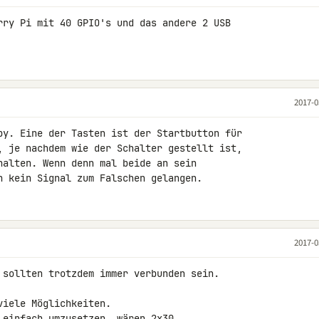
rry Pi mit 40 GPIO's und das andere 2 USB 

2017-0
by. Eine der Tasten ist der Startbutton für 

, je nachdem wie der Schalter gestellt ist, 

halten. Wenn denn mal beide an sein 

h kein Signal zum Falschen gelangen.
2017-0
 sollten trotzdem immer verbunden sein.

iele Möglichkeiten.

 einfach umzusetzen, wären 2x30 
