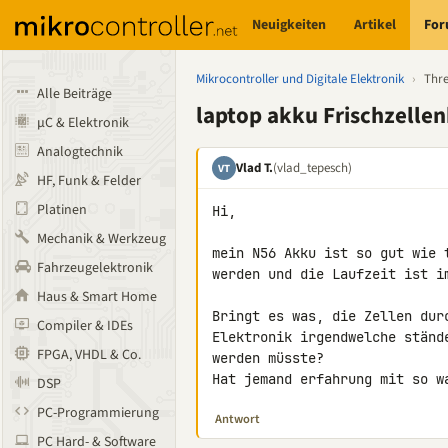
Neuigkeiten
Artikel
Fo
Mikrocontroller und Digitale Elektronik
›
Thr
Alle Beiträge
laptop akku Frischzelle
µC & Elektronik
Analogtechnik
Vlad T.
(vlad_tepesch)
VT
HF, Funk & Felder
Platinen
Hi,

Mechanik & Werkzeug
mein N56 Akku ist so gut wie 
Fahrzeugelektronik
werden und die Laufzeit ist im
Haus & Smart Home
Bringt es was, die Zellen dur
Compiler & IDEs
Elektronik irgendwelche ständ
FPGA, VHDL & Co.
werden müsste?

Hat jemand erfahrung mit so w
DSP
PC-Programmierung
Antwort
PC Hard- & Software