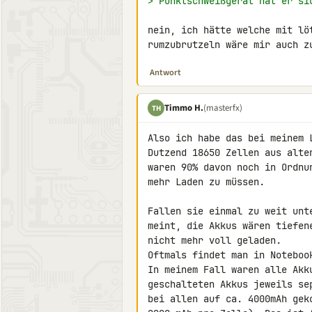
> Punktschweißgerät hat er si
nein, ich hätte welche mit lö
rumzubrutzeln wäre mir auch z
Antwort
Timmo H.
(masterfx)
TH
Also ich habe das bei meinem 
Dutzend 18650 Zellen aus alte
waren 90% davon noch in Ordnu
mehr Laden zu müssen.

Fallen sie einmal zu weit unt
meint, die Akkus wären tiefen
nicht mehr voll geladen.

Oftmals findet man in Noteboo
In meinem Fall waren alle Akk
geschalteten Akkus jeweils se
bei allen auf ca. 4000mAh gek