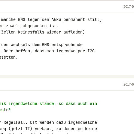
2017-0
 manche BMS legen den Akku permanent still, 

g zuweit abgesunken ist.

 Zellen keinesfalls wieder aufladen)

 des Wechsels dem BMS entsprechende 

. Oder hoffen, dass man irgendwo per I2C 

esetten.
2017-0
nik irgendwelche stände, so dass auch ein
sste?
r Regelfall. Oft werden dazu irgendwelche 

arq (jetzt TI) verbaut, zu denen es keine 
