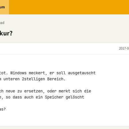
rum
ead
nkur?
2017-0
tot. Windows meckert, er soll ausgetauscht 

 unteren 2stelligen Bereich.

ch neue zu ersetzen, oder merkt sich die 

e, so dass auch ein Speicher gelöscht 

as?