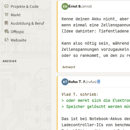
Εrnst B.
(ernst)
Projekte & Code
ΕB
Markt
Kenne deinen Akku nicht, aber
Ausbildung & Beruf
wenn einmal eine Zellenspannun
(Idee dahinter: Tiefentladene
Offtopic
Webseite
Kann also nötig sein, während
Zellenspannungen vorzugaukeln
oder so rankommt, um den zu r
ANZEIGE
Antwort
Rufus Τ. F.
(rufus)
RΤ
Vlad T. schrieb:
> oder merkt sich die Elektro
> Speicher gelöscht werden mü
Das ist bei Notebook-Akkus de
Ladecontroller-ICs von benchm