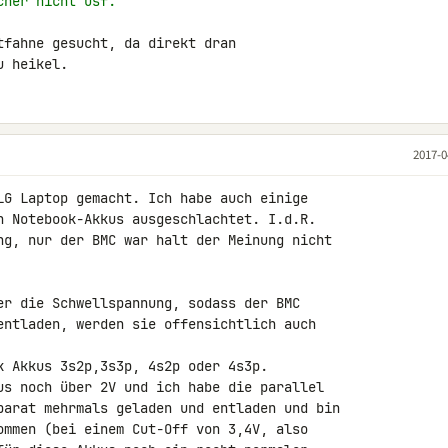
cher nicht usf.
tfahne gesucht, da direkt dran 

u heikel.
2017-0
LG Laptop gemacht. Ich habe auch einige 

n Notebook-Akkus ausgeschlachtet. I.d.R. 

ng, nur der BMC war halt der Meinung nicht 

er die Schwellspannung, sodass der BMC 

entladen, werden sie offensichtlich auch 

k Akkus 3s2p,3s3p, 4s2p oder 4s3p.

us noch über 2V und ich habe die parallel 

parat mehrmals geladen und entladen und bin 

ommen (bei einem Cut-Off von 3,4V, also 
