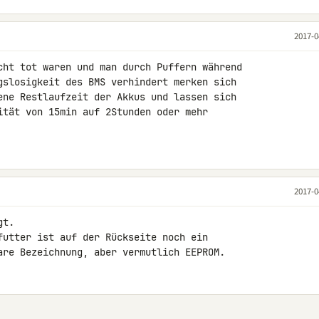
2017-0
cht tot waren und man durch Puffern während 

gslosigkeit des BMS verhindert merken sich 

ene Restlaufzeit der Akkus und lassen sich 

ität von 15min auf 2Stunden oder mehr 

2017-0
t.

futter ist auf der Rückseite noch ein 

are Bezeichnung, aber vermutlich EEPROM.