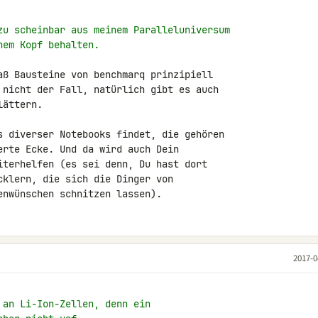
zu scheinbar aus meinem Paralleluniversum
nem Kopf behalten.
aß Bausteine von benchmarq prinzipiell 

 nicht der Fall, natürlich gibt es auch 

ättern.

s diverser Notebooks findet, die gehören 

erte Ecke. Und da wird auch Dein 

iterhelfen (es sei denn, Du hast dort 

cklern, die sich die Dinger von 

enwünschen schnitzen lassen).
2017-0
 an Li-Ion-Zellen, denn ein