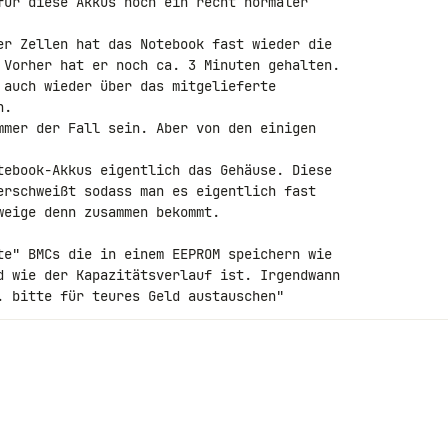
für diese Akkus noch ein recht normaler 

er Zellen hat das Notebook fast wieder die 

 Vorher hat er noch ca. 3 Minuten gehalten. 

 auch wieder über das mitgelieferte 

.

mmer der Fall sein. Aber von den einigen

tebook-Akkus eigentlich das Gehäuse. Diese 

erschweißt sodass man es eigentlich fast 

eige denn zusammen bekommt.

te" BMCs die in einem EEPROM speichern wie 

d wie der Kapazitätsverlauf ist. Irgendwann 

. bitte für teures Geld austauschen"