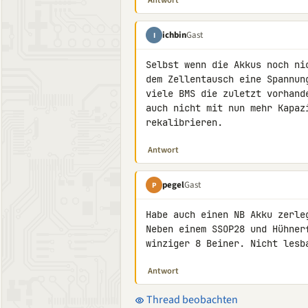
Antwort
ichbin
Gast
I
Selbst wenn die Akkus noch ni
dem Zellentausch eine Spannun
viele BMS die zuletzt vorhand
auch nicht mit nun mehr Kapaz
rekalibrieren.
Antwort
pegel
Gast
P
Habe auch einen NB Akku zerleg
Neben einem SSOP28 und Hühner
winziger 8 Beiner. Nicht lesb
Antwort
Thread beobachten