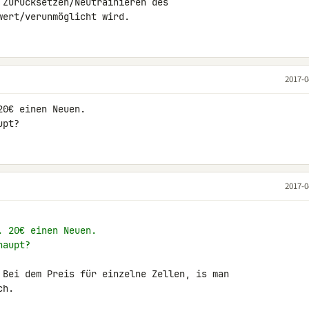
 Zurücksetzen/Neutrainieren des 

wert/verunmöglicht wird.
2017-0
0€ einen Neuen.

upt?
2017-0
. 20€ einen Neuen.
haupt?
 Bei dem Preis für einzelne Zellen, is man 

ch.