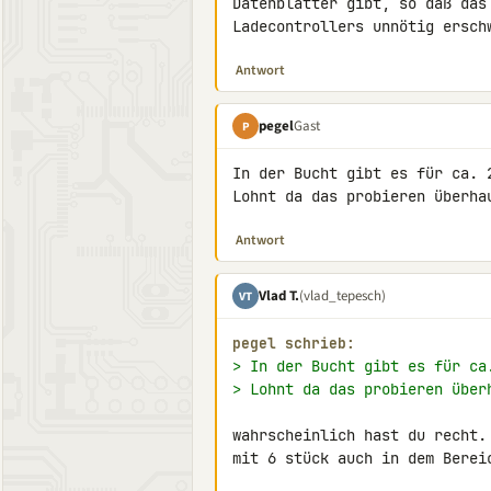
Datenblätter gibt, so daß das
Ladecontrollers unnötig ersch
Antwort
pegel
Gast
P
In der Bucht gibt es für ca. 2
Lohnt da das probieren überha
Antwort
Vlad T.
(vlad_tepesch)
VT
pegel schrieb:
> In der Bucht gibt es für ca
> Lohnt da das probieren über
wahrscheinlich hast du recht.
mit 6 stück auch in dem Berei