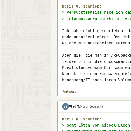
Boris O. schrieb:
> verrückterweise habe ich da
> Informationen direkt in mei
Ich habe nicht geschrieben, d
undokumentiert wären. Das ist
welche mit anständigen Datenbl
Aber die, die man in Akkupack
leider oft in die undokumenti
Paralleluniversum Dir kaum we
Kontakte zu den Hardwareentwi
benchmarq/TI nach ihren Volum
Antwort
Vlad T.
(vlad_tepesch)
VT
Boris O. schrieb:
> samt Löten von Nickel-Blech