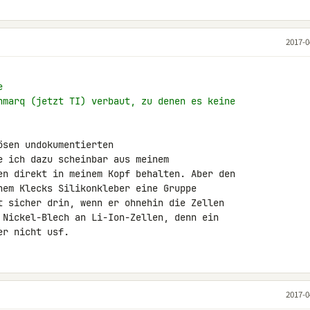
2017-0
e
hmarq (jetzt TI) verbaut, zu denen es keine
sen undokumentierten 

e ich dazu scheinbar aus meinem 

en direkt in meinem Kopf behalten. Aber den 

nem Klecks Silikonkleber eine Gruppe 

t sicher drin, wenn er ohnehin die Zellen 

 Nickel-Blech an Li-Ion-Zellen, denn ein 

er nicht usf.
2017-0