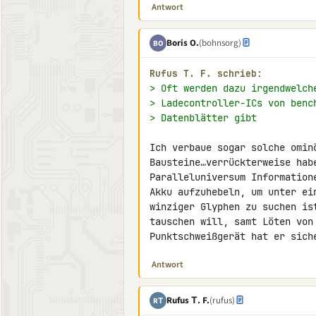
Antwort
Boris O.
(bohnsorg)
BO
Rufus Τ. F. schrieb:
> Oft werden dazu irgendwelch
> Ladecontroller-ICs von benc
> Datenblätter gibt
Ich verbaue sogar solche ominö
Bausteine…verrückterweise hab
Paralleluniversum Information
Akku aufzuhebeln, um unter ei
winziger Glyphen zu suchen is
tauschen will, samt Löten von
Punktschweißgerät hat er sich
Antwort
Rufus Τ. F.
(rufus)
RΤ