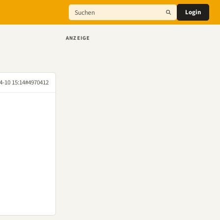
Login
ANZEIGE
4-10 15:14
#4970412