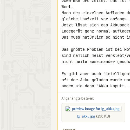
2000 mAh pro Zelle). Das ist 
Wert.

Nach dem einzelnen Aufladen d
gleiche Laufzeit vor anfangs.
Jetzt lässt sich das Akkupack
Ladegerät ganz normal aufladen
Das muss natürlich so nicht i
Das größte Problem ist bei No
sind nämlich meist verklebt/v
nicht heile auseinander geschw
Es gibt aber auch "intelligen
oft der Akku geladen wurde un
sagen sie dann "Akku kaputt..
Angehängte Dateien:
(190 KB)
lg_akku.jpg