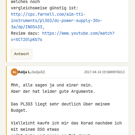
welches noch 

http://cpc.farnell.com/aim-tti-
instruments/pl303/dc-power-supply-30v-
3a/dp/IN05433
, 

Review dazu: 
https://www.youtube.com/watch?
v=XCT2OlpKb7s
Antwort
Kolja L.
(kolja82)
2017-04-14 19:58
#4976013
KL
Mhh, alle sagen ja und einer nein.

Aber der hat leider gute Argumente.

Das PL303 liegt sehr deutlich über meinem 
Budget.

Vielleicht kaufe ich mir das Korad nachdem ich 
mit meinem DSO etwas 
