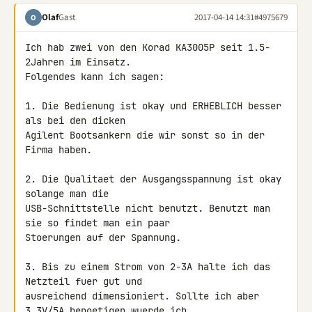
Olaf
Gast
2017-04-14 14:31
#4975679
O
Ich hab zwei von den Korad KA3005P seit 1.5-
2Jahren im Einsatz.

Folgendes kann ich sagen:

1. Die Bedienung ist okay und ERHEBLICH besser 
als bei den dicken 

Agilent Bootsankern die wir sonst so in der 
Firma haben.

2. Die Qualitaet der Ausgangsspannung ist okay 
solange man die 

USB-Schnittstelle nicht benutzt. Benutzt man 
sie so findet man ein paar 

Stoerungen auf der Spannung.

3. Bis zu einem Strom von 2-3A halte ich das 
Netzteil fuer gut und 

ausreichend dimensioniert. Sollte ich aber 
3.3V/5A benoetigen wuerde ich 
