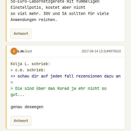
50-Euro-Labornetzgeräte mit fummeligen 
Einstellpotis, kostet aber nicht 

so viel mehr. 30V und 5A sollten für viele 
Anwendungen reichen.
Antwort
c.m.
Gast
2017-04-14 13:31
#4975610
C
Kolja L. schrieb:
> 
c.m. schrieb:
>> schau dir auf jeden fall rezensionen dazu an
>
> Die sind über das Korad ja ehr nicht so 
gut...
genau deswegen
Antwort