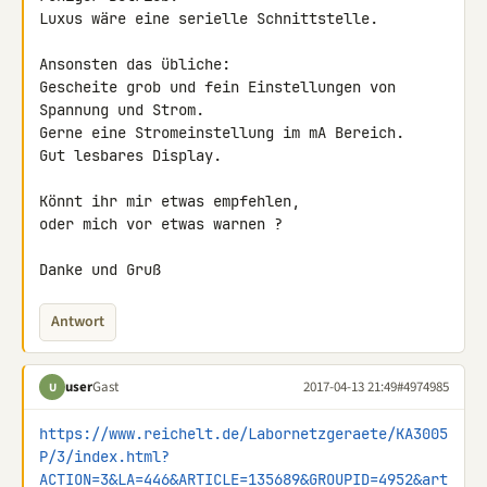
Luxus wäre eine serielle Schnittstelle.

Ansonsten das übliche:

Gescheite grob und fein Einstellungen von 
Spannung und Strom.

Gerne eine Stromeinstellung im mA Bereich.

Gut lesbares Display.

Könnt ihr mir etwas empfehlen,

oder mich vor etwas warnen ?

Danke und Gruß
Antwort
user
Gast
2017-04-13 21:49
#4974985
U
https://www.reichelt.de/Labornetzgeraete/KA3005
P/3/index.html?
ACTION=3&LA=446&ARTICLE=135689&GROUPID=4952&art