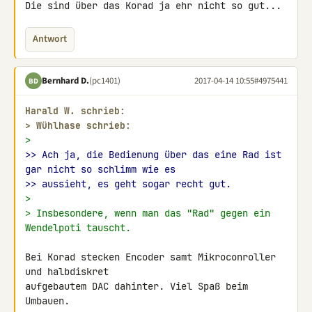
Die sind über das Korad ja ehr nicht so gut...
Antwort
Bernhard D.
(pc1401)
2017-04-14 10:55
#4975441
BD
Harald W. schrieb:
> 
Wühlhase schrieb:
>
>> Ach ja, die Bedienung über das eine Rad ist 
gar nicht so schlimm wie es
>> aussieht, es geht sogar recht gut.
>
> Insbesondere, wenn man das "Rad" gegen ein 
Wendelpoti tauscht.
Bei Korad stecken Encoder samt Mikroconroller 
und halbdiskret 

aufgebautem DAC dahinter. Viel Spaß beim 
Umbauen.
