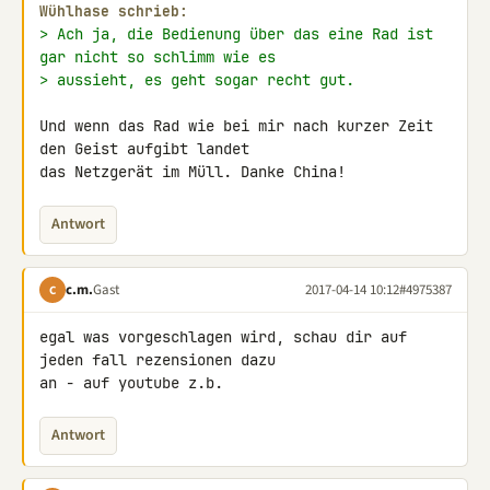
Wühlhase schrieb:
> Ach ja, die Bedienung über das eine Rad ist 
gar nicht so schlimm wie es
> aussieht, es geht sogar recht gut.
Und wenn das Rad wie bei mir nach kurzer Zeit 
den Geist aufgibt landet 

das Netzgerät im Müll. Danke China!
Antwort
c.m.
Gast
2017-04-14 10:12
#4975387
C
egal was vorgeschlagen wird, schau dir auf 
jeden fall rezensionen dazu 

an - auf youtube z.b.
Antwort