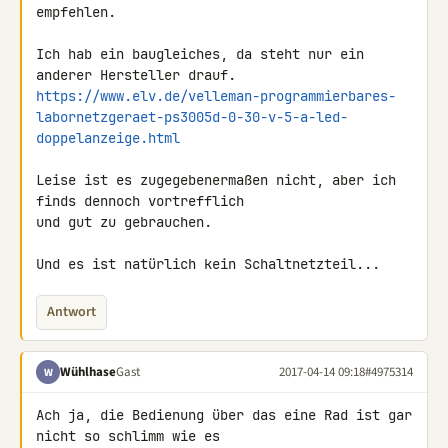
empfehlen.

Ich hab ein baugleiches, da steht nur ein 
https://www.elv.de/velleman-programmierbares-
labornetzgeraet-ps3005d-0-30-v-5-a-led-
doppelanzeige.html
Leise ist es zugegebenermaßen nicht, aber ich 
finds dennoch vortrefflich 

und gut zu gebrauchen.

Und es ist natürlich kein Schaltnetzteil...
Antwort
Wühlhase
Gast
2017-04-14 09:18
#4975314
W
Ach ja, die Bedienung über das eine Rad ist gar 
nicht so schlimm wie es 
