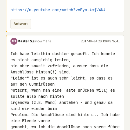
https://m.youtube.com/watch?v=Fya-4mjV4N4
Antwort
Master S.
(snowman)
2017-04-14 20:19
#4976041
MS
Ich habe letzthin dashier gekauft. Ich konnte 
es nicht ausgiebig testen, 

bin aber soweit zufrieden, ausser dass die 
Anschlüsse hinten(!) sind. 

"Leider" ist es auch sehr leicht, so dass es 
auf den Gummifüssen 

rutscht, wenn man eine Taste drücken will; es 
sollte also nach hinten 

irgendwo (z.B. Wand) anstehen - und genau da 
sind wir wieder beim 

Problem: Die Anschlüsse sind hinten... Ich habe 
eine Blende vorne 

gemacht, wo ich die Anschlüsse nach vorne führe 