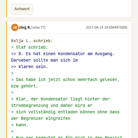
Antwort
Jörg R.
(solar77)
2017-04-14 14:45
#4975695
JR
Kolja L. schrieb:
> Olaf schrieb:
>> 8. Es hat einen Kondensator am Ausgang. 
Darueber sollte man sich im
>> klaren sein.
>
> Das habe ich jetzt schon mehrfach gelesen, 
bzw gehört.
>
> Klar, der Kondensator liegt hinter der 
Strombegrenzung und daher wird er
> sich vollständig entladen können ohne dass 
der Begrenzer eingreifen
> kann.
>
> Nur was bedeutet es für mich in der Praxis?