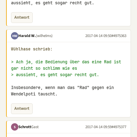
aussieht, es geht sogar recht gut.
Antwort
Harald W.
(wilhelms)
2017-04-14 09:50
#4975363
HW
Wühlhase schrieb:
> Ach ja, die Bedienung über das eine Rad ist 
gar nicht so schlimm wie es
> aussieht, es geht sogar recht gut.
Insbesondere, wenn man das "Rad" gegen ein 
Wendelpoti tauscht.
Antwort
Schrott
Gast
2017-04-14 09:59
#4975377
S