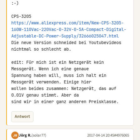
:-)

https://www.aliexpress.com/item/New-CPS-3205-
160W-110Vac-220Vac-0-32V-0-5A-Compact-Digital-
Adjustable-DC-Power-Supply/32666025047.html
Die neue Version schneided bei Youtubevideos 
nichtmal so schlecht ab.

edit: Für mich ist ein Netzgerät kein 
Messgerät. Wenn ich eine genaue 

Spannung haben will, muss ich halt ein 
Messgerät verwenden. Einige hier 

wollen beides zusammen: Netzgerät, das auf 
0.01V genau stimmt. Aber da 

sind wir in einer ganz anderen Preisklasse.
Antwort
Jörg R.
(solar77)
2017-04-14 20:45
#4976065
JR