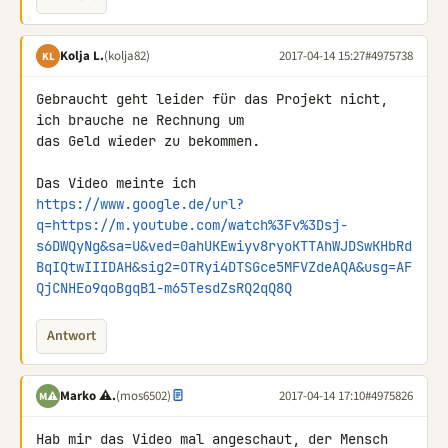
Kolja L.
(kolja82)
2017-04-14 15:27
#4975738
KL
Gebraucht geht leider für das Projekt nicht, 
ich brauche ne Rechnung um 

das Geld wieder zu bekommen.

https://www.google.de/url?
q=https://m.youtube.com/watch%3Fv%3Dsj-
s6DWQyNg&sa=U&ved=0ahUKEwiyv8ryoKTTAhWJDSwKHbRd
BqIQtwIIIDAH&sig2=OTRyi4DTSGce5MFVZdeAQA&usg=AF
QjCNHEo9qoBgqB1-m65TesdZsRQ2qQ8Q
Antwort
Marko ⚠.
(mos6502)
2017-04-14 17:10
#4975826
M⚠
Hab mir das Video mal angeschaut, der Mensch 