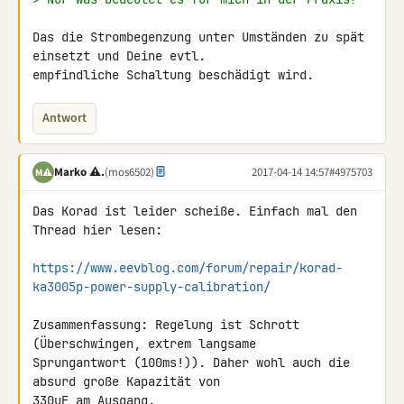
Das die Strombegenzung unter Umständen zu spät 
einsetzt und Deine evtl. 

empfindliche Schaltung beschädigt wird.
Antwort
Marko ⚠.
(mos6502)
2017-04-14 14:57
#4975703
M⚠
Das Korad ist leider scheiße. Einfach mal den 
Thread hier lesen:

https://www.eevblog.com/forum/repair/korad-
ka3005p-power-supply-calibration/
Zusammenfassung: Regelung ist Schrott 
(Überschwingen, extrem langsame 

Sprungantwort (100ms!)). Daher wohl auch die 
absurd große Kapazität von 

330uF am Ausgang.