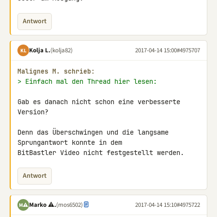
Antwort
Kolja L.
(kolja82)
2017-04-14 15:00
#4975707
KL
Malignes M. schrieb:
> Einfach mal den Thread hier lesen:
Gab es danach nicht schon eine verbesserte 
Version?

Denn das Überschwingen und die langsame 
Sprungantwort konnte in dem 

BitBastler Video nicht festgestellt werden.
Antwort
Marko ⚠.
(mos6502)
2017-04-14 15:10
#4975722
M⚠