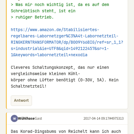
> Was mir noch wichtig ist, da es auf dem 
Schreibtisch steht, ist ein
> ruhiger Betrieb.
https://www.amazon.de/Stabilisiertes-
regelbares-Labornetzger%C3%A4t-Labornetzteil-
RINGKERNTRANSFORMATOR/dp/B009Y66BIG/ref=sr_1_1?
s=industrial&ie=UTF8&qid=1492122457&sr=1-
1&keywords=labornetzteil+nexodia
Cleveres Schaltungskonzept, das nur einen 
vergleichsweise kleinen Kühl-

körper ohne Lüfter benötigt (0-30V, 5A). Kein 
Schaltnetzteil!
Antwort
Wühlhase
Gast
2017-04-14 09:17
#4975313
W
Das Korad-Dingsbums von Reichelt kann ich auch 