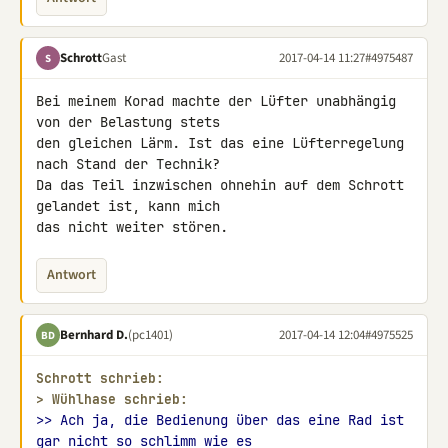
Schrott
Gast
2017-04-14 11:27
#4975487
S
Bei meinem Korad machte der Lüfter unabhängig 
von der Belastung stets 

den gleichen Lärm. Ist das eine Lüfterregelung 
nach Stand der Technik? 

Da das Teil inzwischen ohnehin auf dem Schrott 
gelandet ist, kann mich 

das nicht weiter stören.
Antwort
Bernhard D.
(pc1401)
2017-04-14 12:04
#4975525
BD
Schrott schrieb:
> 
Wühlhase schrieb:
>> Ach ja, die Bedienung über das eine Rad ist 
gar nicht so schlimm wie es