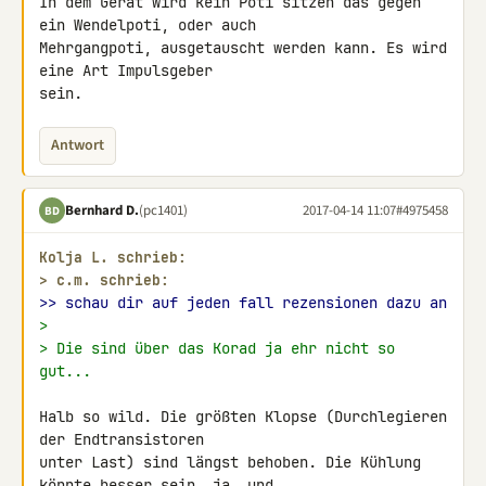
In dem Gerät wird kein Poti sitzen das gegen 
ein Wendelpoti, oder auch 

Mehrgangpoti, ausgetauscht werden kann. Es wird 
eine Art Impulsgeber 

sein.
Antwort
Bernhard D.
(pc1401)
2017-04-14 11:07
#4975458
BD
Kolja L. schrieb:
> 
c.m. schrieb:
>> schau dir auf jeden fall rezensionen dazu an
>
> Die sind über das Korad ja ehr nicht so 
gut...
Halb so wild. Die größten Klopse (Durchlegieren 
der Endtransistoren 

unter Last) sind längst behoben. Die Kühlung 
könnte besser sein, ja, und 
