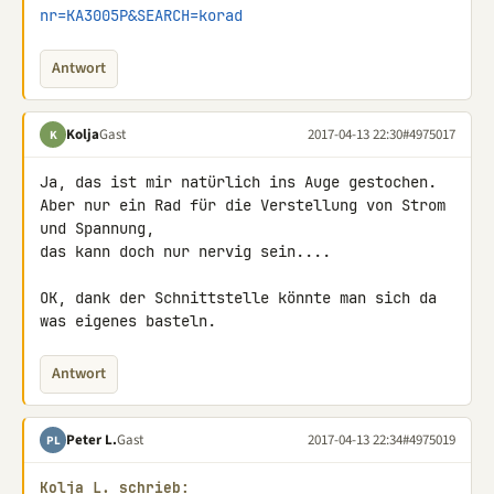
nr=KA3005P&SEARCH=korad
Antwort
Kolja
Gast
2017-04-13 22:30
#4975017
K
Ja, das ist mir natürlich ins Auge gestochen.

Aber nur ein Rad für die Verstellung von Strom 
und Spannung,

das kann doch nur nervig sein....

OK, dank der Schnittstelle könnte man sich da 
was eigenes basteln.
Antwort
Peter L.
Gast
2017-04-13 22:34
#4975019
PL
Kolja L. schrieb: