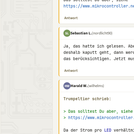
https://www.mikrocontroller.n
Antwort
Sebastian L.
(nordlicht90)
SL
Ja, das hatte ich gelesen. Ab
deshalb kaputt geht, dann wer
das berücksichtigen. Jetzt mu
Antwort
Harald W.
(wilhelms)
HW
Trumpeltier schrieb:
> Das solltest Du aber, siehe
> 
https://www.mikrocontroller
Da der Strom pro 
LED