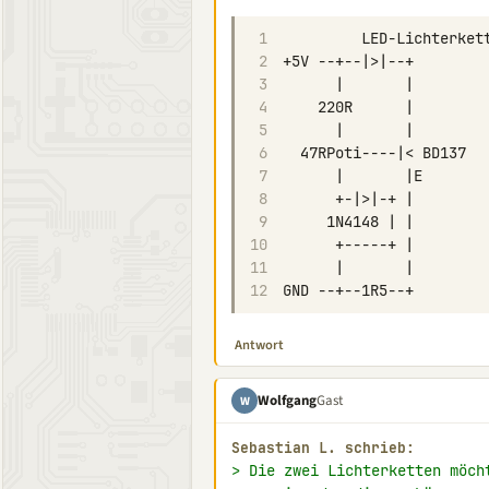
1
2
3
4
5
6
7
8
9
10
11
12
Antwort
Wolfgang
Gast
W
Sebastian L. schrieb:
> Die zwei Lichterketten möch