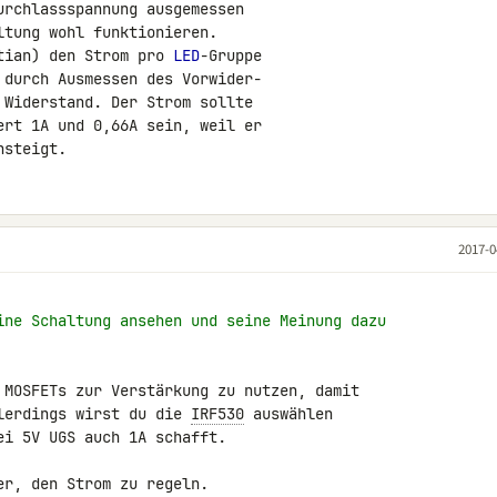
urchlassspannung ausgemessen

tung wohl funktionieren.

tian) den Strom pro 
LED
-Gruppe

durch Ausmessen des Vorwider-

Widerstand. Der Strom sollte

rt 1A und 0,66A sein, weil er

nsteigt.
2017-0
ine Schaltung ansehen und seine Meinung dazu
 MOSFETs zur Verstärkung zu nutzen, damit 

lerdings wirst du die 
IRF530
 auswählen 

i 5V UGS auch 1A schafft.

er, den Strom zu regeln.