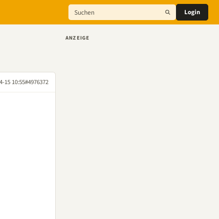
Login
ANZEIGE
4-15 10:55
#4976372