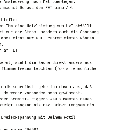
e Ansteuerung noch Mal überlegen.

e machst Du aus dem FET eine Art 

hteile:

an Ihm eine Heizleistung aus UxI abfällt

ht nur der Strom, sondern auch die Spannung 

 wohl nicht auf Null runter dimmen können, 

.

 am FET

uerst, sieht die Sache direkt anders aus.

 flimmerfreies Leuchten (für's menschliche 

ronik schreibst, gehe ich davon aus, daß 

, da weder vorhanden noch gewünscht.

oder Schmitt-Triggern was zusammen bauen.

steigt langsam bis max, sinkt langsam bis 

 Dreieckspannung mit Deinem Poti)

 an einen CD4093
