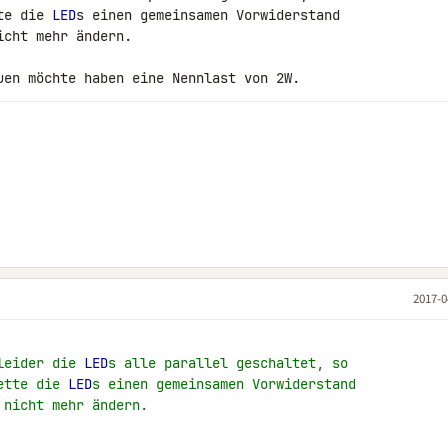
te die 
LED
s einen gemeinsamen Vorwiderstand 

cht mehr ändern.

uen möchte haben eine Nennlast von 2W.
2017-0
leider die 
LED
s alle parallel geschaltet, so
ette die 
LED
s einen gemeinsamen Vorwiderstand
 nicht mehr ändern.