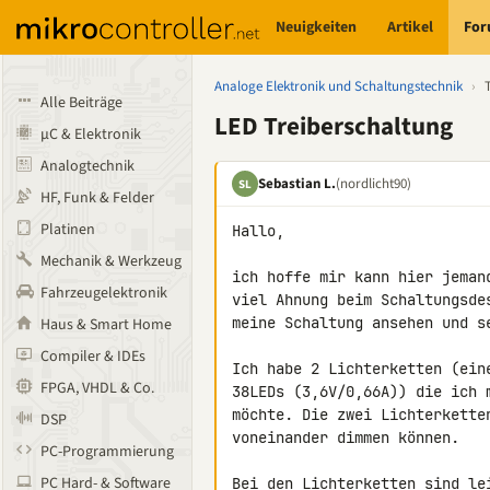
Neuigkeiten
Artikel
Fo
Analoge Elektronik und Schaltungstechnik
›
Alle Beiträge
LED Treiberschaltung
µC & Elektronik
Analogtechnik
Sebastian L.
(nordlicht90)
SL
HF, Funk & Felder
Platinen
Hallo,

Mechanik & Werkzeug
ich hoffe mir kann hier jeman
Fahrzeugelektronik
viel Ahnung beim Schaltungsde
meine Schaltung ansehen und se
Haus & Smart Home
Compiler & IDEs
Ich habe 2 Lichterketten (ein
FPGA, VHDL & Co.
38LEDs (3,6V/0,66A)) die ich 
möchte. Die zwei Lichterkette
DSP
voneinander dimmen können.

PC-Programmierung
PC Hard- & Software
Bei den Lichterketten sind le