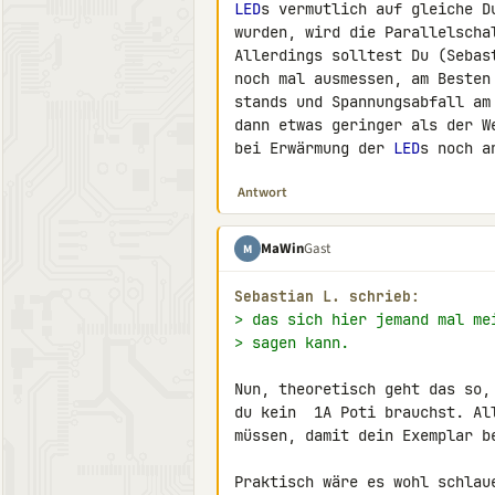
LED
s vermutlich auf gleiche D
wurden, wird die Parallelschal
Allerdings solltest Du (Sebas
noch mal ausmessen, am Besten 
stands und Spannungsabfall am 
dann etwas geringer als der We
bei Erwärmung der 
LED
s noch a
Antwort
MaWin
Gast
M
Sebastian L. schrieb:
> das sich hier jemand mal me
> sagen kann.
Nun, theoretisch geht das so,
du kein  1A Poti brauchst. Al
müssen, damit dein Exemplar be
Praktisch wäre es wohl schlau