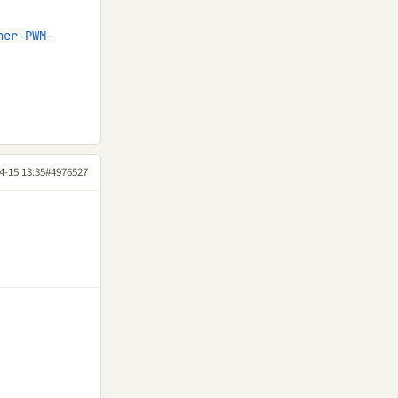
her-PWM-
4-15 13:35
#4976527