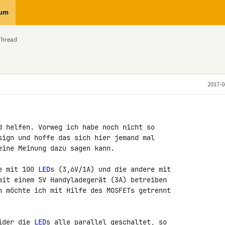
rum
Thread
2017-0
d helfen. Vorweg ich habe noch nicht so 

sign und hoffe das sich hier jemand mal 

ine Meinung dazu sagen kann.

e mit 100 
LED
s (3,6V/1A) und die andere mit 

mit einem 5V Handyladegerät (3A) betreiben 

n möchte ich mit Hilfe des MOSFETs getrennt 

ider die 
LED
s alle parallel geschaltet, so 
