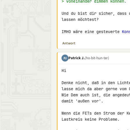
> voneinander dimmen können.
Und du bist dir sicher, dass 
lassen möchtest?

IMHO wäre eine gesteuerte 
Kon
Antwort
Patrick J.
(ho-bit-hun-ter)
PJ
Hi

Denke nicht, daß in den Licht
lasse mich da aber gerne vom G
Wie Dem auch ist, die angedeu
damit 'außen vor'.

Wenn die FETs den Strom der K
Lastkreis keine Probleme.
