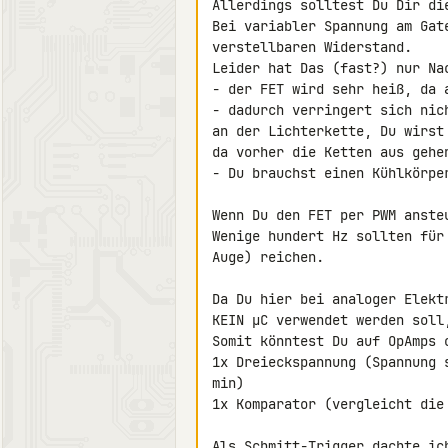
Allerdings solltest Du Dir di
Bei variabler Spannung am Gat
verstellbaren Widerstand.

Leider hat Das (fast?) nur Nac
- der FET wird sehr heiß, da 
- dadurch verringert sich nic
an der Lichterkette, Du wirst
da vorher die Ketten aus gehen
- Du brauchst einen Kühlkörper
Wenn Du den FET per PWM anste
Wenige hundert Hz sollten für
Auge) reichen.

Da Du hier bei analoger Elekt
KEIN µC verwendet werden soll
Somit könntest Du auf OpAmps 
1x Dreieckspannung (Spannung 
min)

1x Komparator (vergleicht die
Als Schmitt-Trigger dachte ich