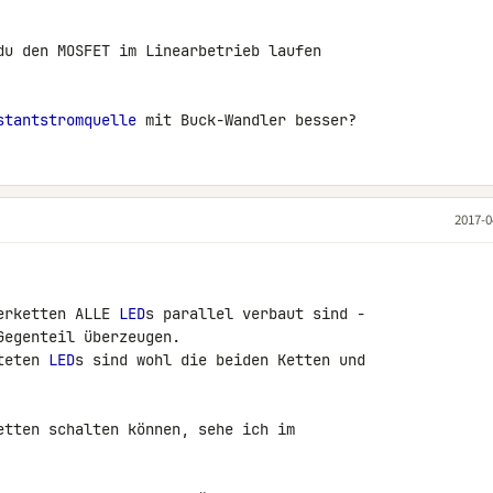
du den MOSFET im Linearbetrieb laufen 

stantstromquelle
 mit Buck-Wandler besser?
2017-0
erketten ALLE 
LED
s parallel verbaut sind - 

egenteil überzeugen.

teten 
LED
s sind wohl die beiden Ketten und 

etten schalten können, sehe ich im 
