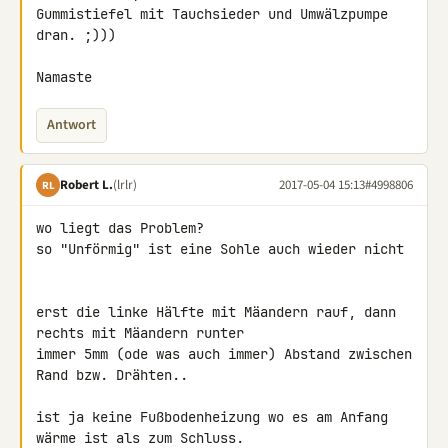
Gummistiefel mit Tauchsieder und Umwälzpumpe 
dran. ;)))

Namaste
Antwort
Robert L.
(lrlr)
2017-05-04 15:13
#4998806
RL
wo liegt das Problem?

so "Unförmig" ist eine Sohle auch wieder nicht

erst die linke Hälfte mit Mäandern rauf, dann 
rechts mit Mäandern runter

immer 5mm (ode was auch immer) Abstand zwischen 
Rand bzw. Drähten..

ist ja keine Fußbodenheizung wo es am Anfang 
wärme ist als zum Schluss.