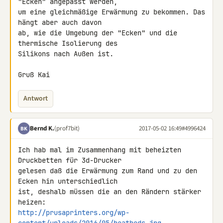
"Ecken" angepasst werden, 

um eine gleichmäßige Erwärmung zu bekommen. Das 
hängt aber auch davon 

ab, wie die Umgebung der "Ecken" und die 
thermische Isolierung des 

Silikons nach Außen ist.

Gruß Kai
Antwort
Bernd K.
(prof7bit)
2017-05-02 16:49
#4996424
BK
Ich hab mal im Zusammenhang mit beheizten 
Druckbetten für 3d-Drucker 

gelesen daß die Erwärmung zum Rand und zu den 
Ecken hin unterschiedlich 

ist, deshalb müssen die an den Rändern stärker 
http://prusaprinters.org/wp-