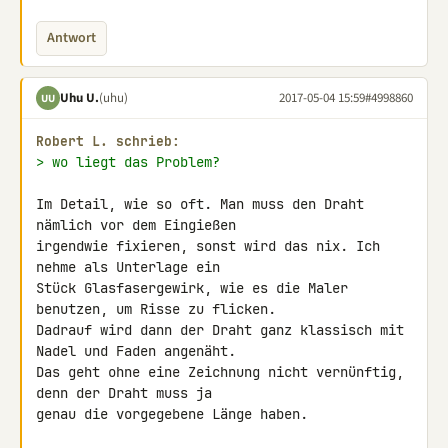
Antwort
Uhu U.
(uhu)
2017-05-04 15:59
#4998860
UU
Robert L. schrieb:
> wo liegt das Problem?
Im Detail, wie so oft. Man muss den Draht 
nämlich vor dem Eingießen 

irgendwie fixieren, sonst wird das nix. Ich 
nehme als Unterlage ein 

Stück Glasfasergewirk, wie es die Maler 
benutzen, um Risse zu flicken. 

Dadrauf wird dann der Draht ganz klassisch mit 
Nadel und Faden angenäht. 

Das geht ohne eine Zeichnung nicht vernünftig, 
denn der Draht muss ja 

genau die vorgegebene Länge haben.
