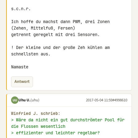
s.c.n.r.

Ich hoffe du machst dann PWM, drei Zonen 
(Zehen, Mittelfuß, Fersen) 

getrennt geregelt mit drei Sensoren.

! Der kleine und der große Zeh kühlen am 
schnellsten aus.

Namaste
Antwort
Uhu U.
(uhu)
2017-05-04 11:59
#4998610
UU
Winfried J. schrieb:
> Wäre da nicht ein gut durchströmter Pool für 
die Flossen wesentlich
> effizienter und leichter regelbar?