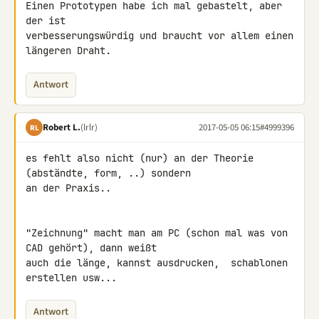
Einen Prototypen habe ich mal gebastelt, aber 
der ist 

verbesserungswürdig und braucht vor allem einen 
längeren Draht.
Antwort
Robert L.
(lrlr)
2017-05-05 06:15
#4999396
RL
es fehlt also nicht (nur) an der Theorie 
(abständte, form, ..) sondern 

an der Praxis..

"Zeichnung" macht man am PC (schon mal was von 
CAD gehört), dann weißt 

auch die länge, kannst ausdrucken,  schablonen 
erstellen usw...
Antwort