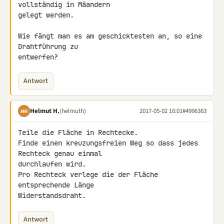
vollständig in Mäandern 

gelegt werden.

Wie fängt man es am geschicktesten an, so eine 
Drahtführung zu 

entwerfen?
Antwort
Helmut H.
(helmuth)
2017-05-02 16:01
#4996363
HH
Teile die Fläche in Rechtecke.

Finde einen kreuzungsfreien Weg so dass jedes 
Rechteck genau einmal 

durchlaufen wird.

Pro Rechteck verlege die der Fläche 
entsprechende Länge 

Widerstandsdraht.
Antwort