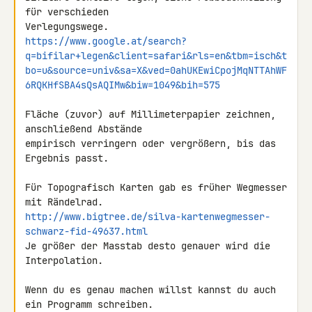
für verschieden 

https://www.google.at/search?
q=bifilar+legen&client=safari&rls=en&tbm=isch&t
bo=u&source=univ&sa=X&ved=0ahUKEwiCpojMqNTTAhWF
6RQKHfSBA4sQsAQIMw&biw=1049&bih=575
Fläche (zuvor) auf Millimeterpapier zeichnen, 
anschließend Abstände 

empirisch verringern oder vergrößern, bis das 
Ergebnis passt.

Für Topografisch Karten gab es früher Wegmesser 
http://www.bigtree.de/silva-kartenwegmesser-
schwarz-fid-49637.html
Je größer der Masstab desto genauer wird die 
Interpolation.

Wenn du es genau machen willst kannst du auch 
ein Programm schreiben.
