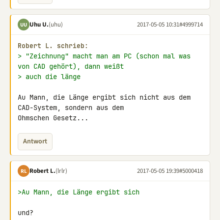
Uhu U.
(uhu)
2017-05-05 10:31
#4999714
UU
Robert L. schrieb:
> "Zeichnung" macht man am PC (schon mal was 
von CAD gehört), dann weißt
> auch die länge
Au Mann, die Länge ergibt sich nicht aus dem 
CAD-System, sondern aus dem 

Ohmschen Gesetz...
Antwort
Robert L.
(lrlr)
2017-05-05 19:39
#5000418
RL
>Au Mann, die Länge ergibt sich
und?
