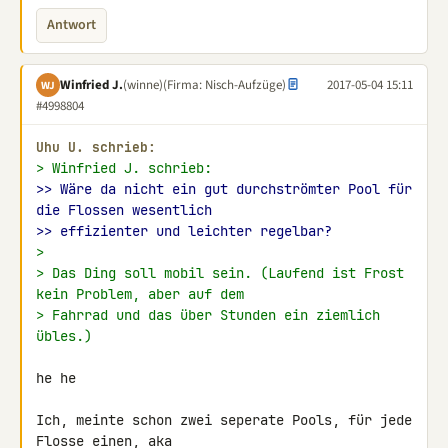
Antwort
Winfried J.
(winne)
(Firma: Nisch-Aufzüge)
2017-05-04 15:11
WJ
#4998804
Uhu U. schrieb:
> Winfried J. schrieb:
>> Wäre da nicht ein gut durchströmter Pool für 
die Flossen wesentlich
>> effizienter und leichter regelbar?
>
> Das Ding soll mobil sein. (Laufend ist Frost 
kein Problem, aber auf dem
> Fahrrad und das über Stunden ein ziemlich 
übles.)
he he

Ich, meinte schon zwei seperate Pools, für jede 
Flosse einen, aka 
