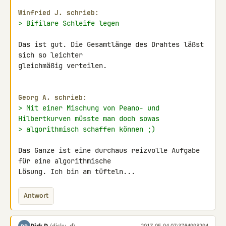
Winfried J. schrieb:
> Bifilare Schleife legen
Das ist gut. Die Gesamtlänge des Drahtes läßst 
sich so leichter 

gleichmäßig verteilen.

Georg A. schrieb:
> Mit einer Mischung von Peano- und 
Hilbertkurven müsste man doch sowas
> algorithmisch schaffen können ;)
Das Ganze ist eine durchaus reizvolle Aufgabe 
für eine algorithmische 

Lösung. Ich bin am tüfteln...
Antwort
Dirk D.
(dicky_d)
2017-05-04 07:37
#4998294