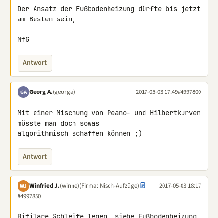
Der Ansatz der Fußbodenheizung dürfte bis jetzt 
am Besten sein,

MfG
Antwort
Georg A.
(georga)
2017-05-03 17:49
#4997800
GA
Mit einer Mischung von Peano- und Hilbertkurven 
müsste man doch sowas 

algorithmisch schaffen können ;)
Antwort
Winfried J.
(winne)
(Firma: Nisch-Aufzüge)
2017-05-03 18:17
WJ
#4997850
Bifilare Schleife legen, siehe Fußbodenheizung 