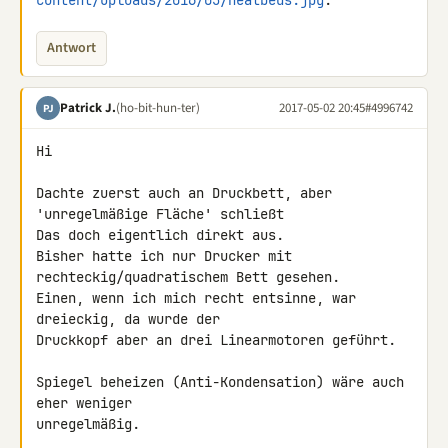
content/uploads/2016/05/heatbeds.jpg
.
Antwort
Patrick J.
(ho-bit-hun-ter)
2017-05-02 20:45
#4996742
PJ
Hi

Dachte zuerst auch an Druckbett, aber 
'unregelmäßige Fläche' schließt 

Das doch eigentlich direkt aus.

Bisher hatte ich nur Drucker mit 
rechteckig/quadratischem Bett gesehen.

Einen, wenn ich mich recht entsinne, war 
dreieckig, da wurde der 

Druckkopf aber an drei Linearmotoren geführt.

Spiegel beheizen (Anti-Kondensation) wäre auch 
eher weniger 

unregelmäßig.
