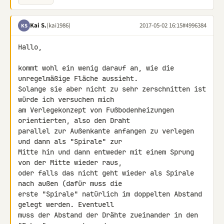
Kai S.
(kai1986)
2017-05-02 16:15
#4996384
KS
Hallo,

kommt wohl ein wenig darauf an, wie die 
unregelmäßige Fläche aussieht. 

Solange sie aber nicht zu sehr zerschnitten ist 
würde ich versuchen mich 

am Verlegekonzept von Fußbodenheizungen 
orientierten, also den Draht 

parallel zur Außenkante anfangen zu verlegen 
und dann als "Spirale" zur 

Mitte hin und dann entweder mit einem Sprung 
von der Mitte wieder raus, 

oder falls das nicht geht wieder als Spirale 
nach außen (dafür muss die 

erste "Spirale" natürlich im doppelten Abstand 
gelegt werden. Eventuell 

muss der Abstand der Drähte zueinander in den 