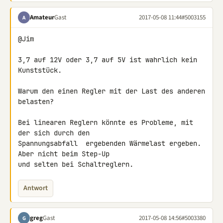
Amateur
Gast
2017-05-08 11:44
#5003155
A
@Jim

3,7 auf 12V oder 3,7 auf 5V ist wahrlich kein 
Kunststück.

Warum den einen Regler mit der Last des anderen 
belasten?

Bei linearen Reglern könnte es Probleme, mit 
der sich durch den 

Spannungsabfall  ergebenden Wärmelast ergeben. 
Aber nicht beim Step-Up 

und selten bei Schaltreglern.
Antwort
greg
Gast
2017-05-08 14:56
#5003380
G