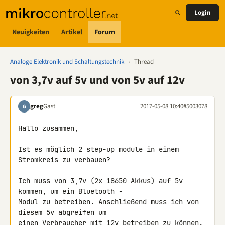
Login
Neuigkeiten
Artikel
Forum
Analoge Elektronik und Schaltungstechnik
›
Thread
von 3,7v auf 5v und von 5v auf 12v
greg
Gast
2017-05-08 10:40
#5003078
G
Hallo zusammen,

Ist es möglich 2 step-up module in einem 
Stromkreis zu verbauen?

Ich muss von 3,7v (2x 18650 Akkus) auf 5v 
kommen, um ein Bluetooth - 

Modul zu betreiben. Anschließend muss ich von 
diesem 5v abgreifen um 

einen Verbraucher mit 12v betreiben zu können.
