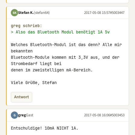
Stefan K.
(stefan64)
2017-05-08 15:57
#5003447
SK
greg schrieb:
> Also das Bluetooth Modul benötigt 1A 5v
Welches Bluetooth-Modul ist das denn? Alle mir 
bekannten 

Bluetooth-Module kommen mit 3,3V aus, und der 
Strombedarf liegt bei 

denen im zweistelligen mA-Bereich.

Viele Grüße, Stefan
Antwort
greg
Gast
2017-05-08 16:06
#5003453
G
Entschuldige! 10mA NICHT 1A.
