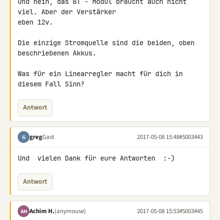
Und nein, das BT - Modul braucht auch nicht 
viel. Aber der Verstärker 

eben 12v.

Die einzige Stromquelle sind die beiden, oben 
beschriebenen Akkus.

Was für ein Linearregler macht für dich in 
diesem Fall Sinn?
Antwort
greg
Gast
2017-05-08 15:48
#5003443
G
Und  vielen Dank für eure Antworten  :-)
Antwort
Achim H.
(anymouse)
2017-05-08 15:53
#5003445
AH