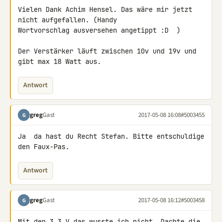
Vielen Dank Achim Hensel. Das wäre mir jetzt 
nicht aufgefallen. (Handy 

Wortvorschlag ausversehen angetippt :D  )

Der Verstärker läuft zwischen 10v und 19v und 
gibt max 18 Watt aus.
Antwort
greg
Gast
2017-05-08 16:08
#5003455
G
Ja  da hast du Recht Stefan. Bitte entschuldige 
den Faux-Pas.
Antwort
greg
Gast
2017-05-08 16:12
#5003458
G
Mit den 3,3 V das wusste ich nicht. Dachte die 