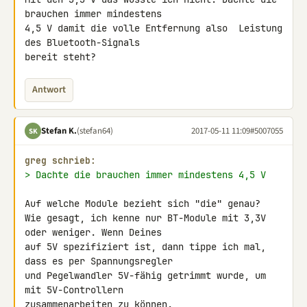
brauchen immer mindestens 

4,5 V damit die volle Entfernung also  Leistung 
des Bluetooth-Signals 

bereit steht?
Antwort
Stefan K.
(stefan64)
2017-05-11 11:09
#5007055
SK
greg schrieb:
> Dachte die brauchen immer mindestens 4,5 V
Auf welche Module bezieht sich "die" genau?

Wie gesagt, ich kenne nur BT-Module mit 3,3V 
oder weniger. Wenn Deines 

auf 5V spezifiziert ist, dann tippe ich mal, 
dass es per Spannungsregler 

und Pegelwandler 5V-fähig getrimmt wurde, um 
mit 5V-Controllern 

zusammenarbeiten zu können.
