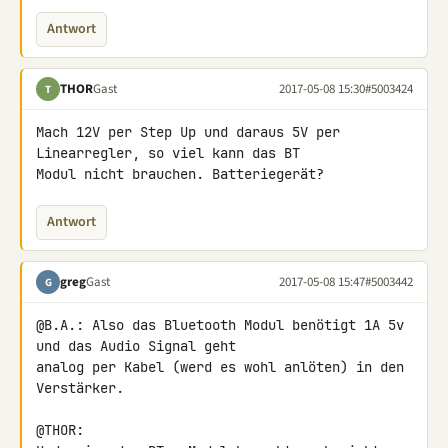
Antwort
THOR
Gast
2017-05-08 15:30
#5003424
T
Mach 12V per Step Up und daraus 5V per 
Linearregler, so viel kann das BT 

Modul nicht brauchen. Batteriegerät?
Antwort
greg
Gast
2017-05-08 15:47
#5003442
G
@B.A.: Also das Bluetooth Modul benötigt 1A 5v 
und das Audio Signal geht 

analog per Kabel (werd es wohl anlöten) in den 
Verstärker.

@THOR:
