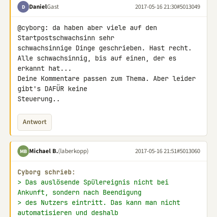
Daniel
Gast
2017-05-16 21:30
#5013049
D
@cyborg: da haben aber viele auf den 
Startpostschwachsinn sehr 

schwachsinnige Dinge geschrieben. Hast recht.

Alle schwachsinnig, bis auf einen, der es 
erkannt hat...

Deine Kommentare passen zum Thema. Aber leider 
gibt's DAFÜR keine 

Steuerung..
Antwort
Michael B.
(laberkopp)
2017-05-16 21:51
#5013060
MB
Cyborg schrieb:
> Das auslösende Spülereignis nicht bei 
Ankunft, sondern nach Beendigung
> des Nutzers eintritt. Das kann man nicht 
automatisieren und deshalb