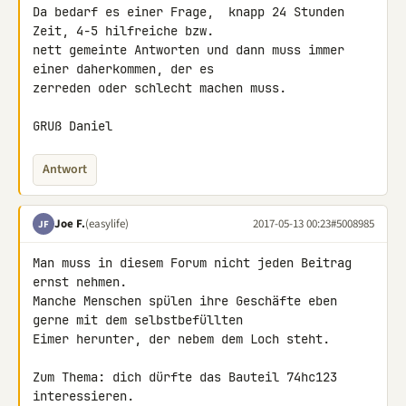
Da bedarf es einer Frage,  knapp 24 Stunden 
Zeit, 4-5 hilfreiche bzw. 

nett gemeinte Antworten und dann muss immer 
einer daherkommen, der es 

zerreden oder schlecht machen muss.

GRUß Daniel
Antwort
Joe F.
(easylife)
2017-05-13 00:23
#5008985
JF
Man muss in diesem Forum nicht jeden Beitrag 
ernst nehmen.

Manche Menschen spülen ihre Geschäfte eben 
gerne mit dem selbstbefüllten 

Eimer herunter, der nebem dem Loch steht.

Zum Thema: dich dürfte das Bauteil 74hc123 
interessieren.
