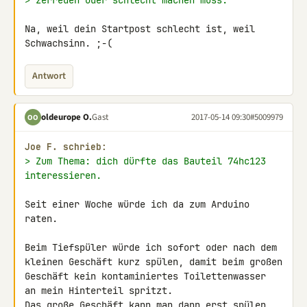
> zerreden oder schlecht machen muss.
Na, weil dein Startpost schlecht ist, weil 
Schwachsinn. ;-(
Antwort
oldeurope O.
Gast
2017-05-14 09:30
#5009979
OO
Joe F. schrieb:
> Zum Thema: dich dürfte das Bauteil 74hc123 
interessieren.
Seit einer Woche würde ich da zum Arduino 
raten.

Beim Tiefspüler würde ich sofort oder nach dem

kleinen Geschäft kurz spülen, damit beim großen

Geschäft kein kontaminiertes Toilettenwasser

an mein Hinterteil spritzt.

Das große Geschäft kann man dann erst spülen, 