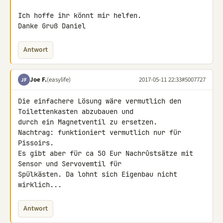
Ich hoffe ihr könnt mir helfen.

Danke Gruß Daniel
Antwort
Joe F.
(easylife)
2017-05-11 22:33
#5007727
JF
Die einfachere Lösung wäre vermutlich den 
Toilettenkasten abzubauen und 

durch ein Magnetventil zu ersetzen.

Nachtrag: funktioniert vermutlich nur für 
Pissoirs.

Es gibt aber für ca 50 Eur Nachrûstsätze mit 
Sensor und Servovemtil für 

Spülkästen. Da lohnt sich Eigenbau nicht 
wirklich...
Antwort