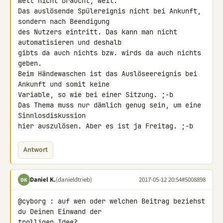
Welt nicht braucht, weil:

Das auslösende Spülereignis nicht bei Ankunft, 
sondern nach Beendigung

des Nutzers eintritt. Das kann man nicht 
automatisieren und deshalb

gibts da auch nichts bzw. wirds da auch nichts 
geben.

Beim Händewaschen ist das Auslöseereignis bei 
Ankunft und somit keine 

Variable, so wie bei einer Sitzung. ;-b

Das Thema muss nur dämlich genug sein, um eine 
Sinnlosdiskussion

hier auszulösen. Aber es ist ja Freitag. ;-b
Antwort
Daniel K.
(danieldtrieb)
2017-05-12 20:54
#5008898
DK
@cyborg : auf wen oder welchen Beitrag beziehst 
du Deinen Einwand der 

trolligen Idee?
