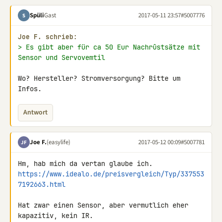
Spüli
Gast
2017-05-11 23:57
#5007776
S
Joe F. schrieb:
> Es gibt aber für ca 50 Eur Nachrûstsätze mit 
Sensor und Servovemtil
Wo? Hersteller? Stromversorgung? Bitte um 
Infos.
Antwort
Joe F.
(easylife)
2017-05-12 00:09
#5007781
JF
https://www.idealo.de/preisvergleich/Typ/337553
7192663.html
Hat zwar einen Sensor, aber vermutlich eher 
kapazitiv, kein IR.
