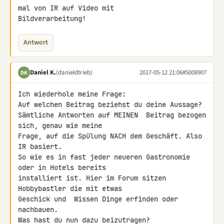
mal von IR auf Video mit 

Bildverarbeitung!
Antwort
Daniel K.
(danieldtrieb)
2017-05-12 21:06
#5008907
DK
Ich wiederhole meine Frage:

Auf welchen Beitrag beziehst du deine Aussage?

Sämtliche Antworten auf MEINEN  Beitrag bezogen 
sich, genau wie meine 

Frage, auf die Spülung NACH dem Geschäft. Also 
IR basiert.

So wie es in fast jeder neueren Gastronomie 
oder in Hotels bereits 

installiert ist. Hier im Forum sitzen 
Hobbybastler die mit etwas 

Geschick und  Wissen Dinge erfinden oder 
nachbauen.

Was hast du nun dazu beizutragen?
