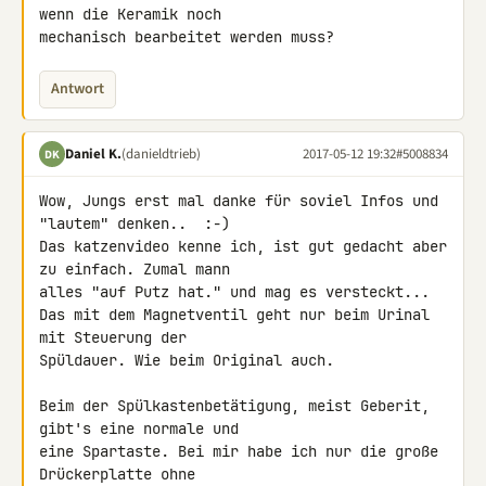
wenn die Keramik noch 

mechanisch bearbeitet werden muss?
Antwort
Daniel K.
(danieldtrieb)
2017-05-12 19:32
#5008834
DK
Wow, Jungs erst mal danke für soviel Infos und 
"lautem" denken..  :-)

Das katzenvideo kenne ich, ist gut gedacht aber 
zu einfach. Zumal mann 

alles "auf Putz hat." und mag es versteckt...

Das mit dem Magnetventil geht nur beim Urinal 
mit Steuerung der 

Spüldauer. Wie beim Original auch.

Beim der Spülkastenbetätigung, meist Geberit, 
gibt's eine normale und 

eine Spartaste. Bei mir habe ich nur die große 
Drückerplatte ohne 
