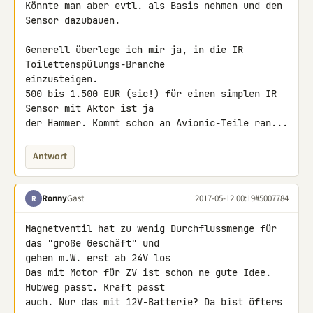
Könnte man aber evtl. als Basis nehmen und den 
Sensor dazubauen.

Generell überlege ich mir ja, in die IR 
Toilettenspülungs-Branche 

einzusteigen.

500 bis 1.500 EUR (sic!) für einen simplen IR 
Sensor mit Aktor ist ja 

der Hammer. Kommt schon an Avionic-Teile ran...
Antwort
Ronny
Gast
2017-05-12 00:19
#5007784
R
Magnetventil hat zu wenig Durchflussmenge für 
das "große Geschäft" und 

gehen m.W. erst ab 24V los

Das mit Motor für ZV ist schon ne gute Idee. 
Hubweg passt. Kraft passt 

auch. Nur das mit 12V-Batterie? Da bist öfters 