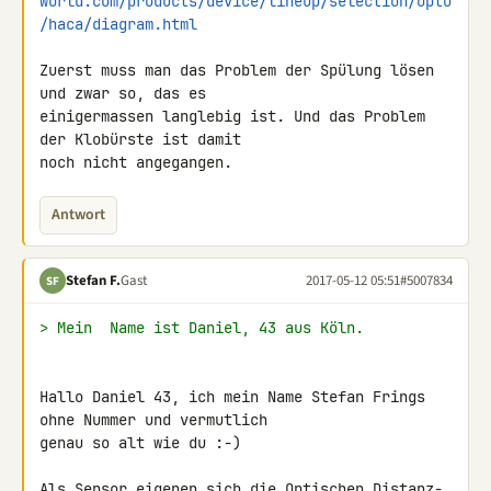
world.com/products/device/lineup/selection/opto
/haca/diagram.html
Zuerst muss man das Problem der Spülung lösen 
und zwar so, das es 

einigermassen langlebig ist. Und das Problem 
der Klobürste ist damit 

noch nicht angegangen.
Antwort
Stefan F.
Gast
2017-05-12 05:51
#5007834
SF
> Mein  Name ist Daniel, 43 aus Köln.
Hallo Daniel 43, ich mein Name Stefan Frings 
ohne Nummer und vermutlich 

genau so alt wie du :-)

Als Sensor eigenen sich die Optischen Distanz-