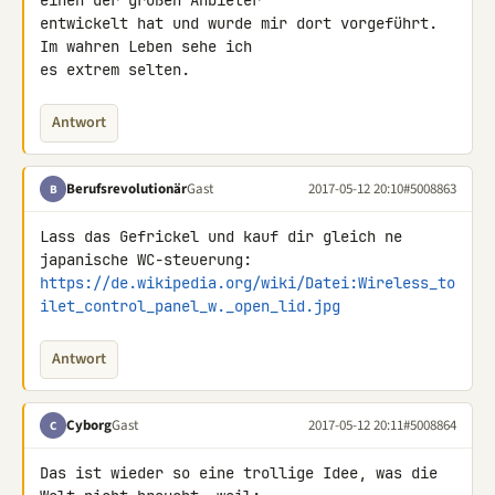
einen der großen Anbieter 

entwickelt hat und wurde mir dort vorgeführt. 
Im wahren Leben sehe ich 

es extrem selten.
Antwort
Berufsrevolutionär
Gast
2017-05-12 20:10
#5008863
B
Lass das Gefrickel und kauf dir gleich ne 
https://de.wikipedia.org/wiki/Datei:Wireless_to
ilet_control_panel_w._open_lid.jpg
Antwort
Cyborg
Gast
2017-05-12 20:11
#5008864
C
Das ist wieder so eine trollige Idee, was die 