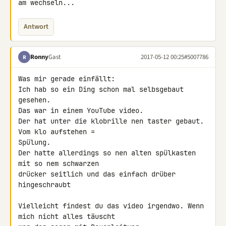
am wechseln...
Antwort
Ronny
Gast
2017-05-12 00:25
#5007786
R
Was mir gerade einfällt:

Ich hab so ein Ding schon mal selbsgebaut 
gesehen.

Das war in einem YouTube video.

Der hat unter die klobrille nen taster gebaut. 
Vom klo aufstehen = 

Spülung.

Der hatte allerdings so nen alten spülkasten 
mit so nem schwarzen 

drücker seitlich und das einfach drüber 
hingeschraubt

Vielleicht findest du das video irgendwo. Wenn 
mich nicht alles täuscht 
