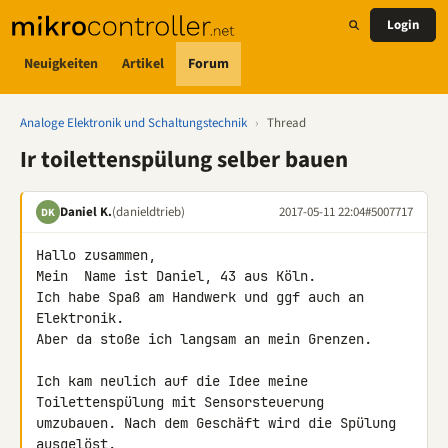
Login
Neuigkeiten
Artikel
Forum
Analoge Elektronik und Schaltungstechnik
›
Thread
Ir toilettenspülung selber bauen
Daniel K.
(danieldtrieb)
2017-05-11 22:04
#5007717
DK
Hallo zusammen,

Mein  Name ist Daniel, 43 aus Köln.

Ich habe Spaß am Handwerk und ggf auch an 
Elektronik.

Aber da stoße ich langsam an mein Grenzen.

Ich kam neulich auf die Idee meine 
Toilettenspülung mit Sensorsteuerung 

umzubauen. Nach dem Geschäft wird die Spülung 
ausgelöst.
