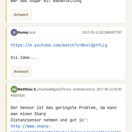
war das sogar mit Bauanleitung
Antwort
Ronny
Gast
2017-05-12 00:28
#5007787
R
https://m.youtube.com/watch?v=WvolQpYfLLg
Als Idee...
Antwort
Matthias S.
(mschoeldgen)
(Firma: matzetronics)
2017-05-12 05:43
MS
#5007826
Der Sensor ist das geringste Problem, da kann 
man einen Sharp 

http://www.sharp-