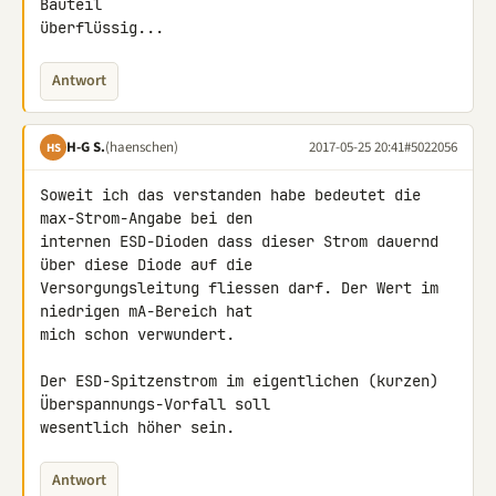
Bauteil

überflüssig...
Antwort
H-G S.
(haenschen)
2017-05-25 20:41
#5022056
HS
Soweit ich das verstanden habe bedeutet die 
max-Strom-Angabe bei den 

internen ESD-Dioden dass dieser Strom dauernd 
über diese Diode auf die 

Versorgungsleitung fliessen darf. Der Wert im 
niedrigen mA-Bereich hat 

mich schon verwundert.

Der ESD-Spitzenstrom im eigentlichen (kurzen) 
Überspannungs-Vorfall soll 

wesentlich höher sein.
Antwort