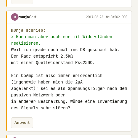
murja
Gast
2017-05-25 18:13
#5021936
M
murja schrieb:
> Kann man aber auch nur mit Widerständen 
realisieren.
Weil ich grade noch mal ins DB geschaut hab: 
Der Radc entspricht 2.5kΩ 

mit einem Quellwiderstand Rs<250Ω.

Ein OpAmp ist also immer erforderlich 
(irgendwie haben mich die 2µA 

abgelenkt); sei es als Spannungsfolger nach dem 
passiven Netzwerk oder 

in anderer Beschaltung. Würde eine Invertierung 
des Signals sehr stören?
Antwort