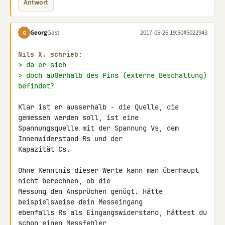
Antwort
Georg
Gast
2017-05-26 19:50
#5022943
G
Nils X. schrieb:
> da er sich
> doch außerhalb des Pins (externe Beschaltung) 
befindet?
Klar ist er ausserhalb - die Quelle, die 
gemessen werden soll, ist eine 

Spannungsquelle mit der Spannung Vs, dem 
Innenwiderstand Rs und der 

Kapazität Cs.

Ohne Kenntnis dieser Werte kann man überhaupt 
nicht berechnen, ob die 

Messung den Ansprüchen genügt. Hätte 
beispielsweise dein Messeingang 

ebenfalls Rs als Eingangswiderstand, hättest du 
schon einen Messfehler 
