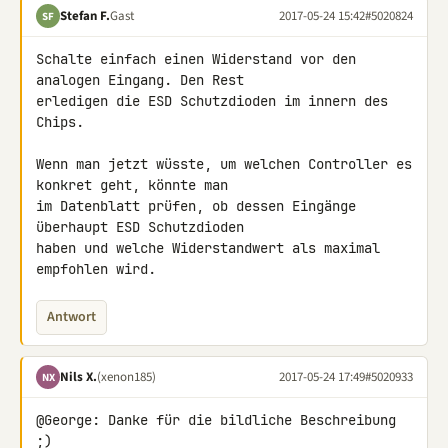
Stefan F.
Gast
2017-05-24 15:42
#5020824
SF
Schalte einfach einen Widerstand vor den 
analogen Eingang. Den Rest 

erledigen die ESD Schutzdioden im innern des 
Chips.

Wenn man jetzt wüsste, um welchen Controller es 
konkret geht, könnte man 

im Datenblatt prüfen, ob dessen Eingänge 
überhaupt ESD Schutzdioden 

haben und welche Widerstandwert als maximal 
empfohlen wird.
Antwort
Nils X.
(xenon185)
2017-05-24 17:49
#5020933
NX
@George: Danke für die bildliche Beschreibung 
;)
