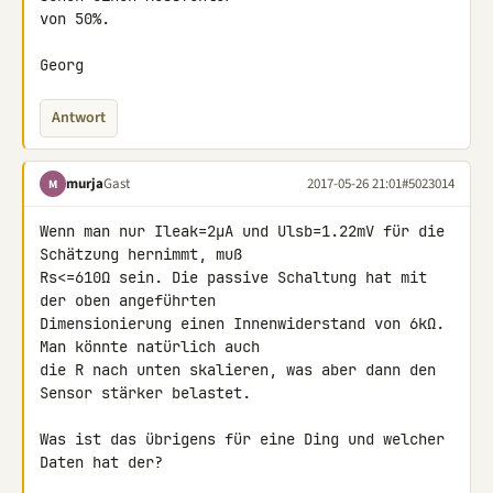
von 50%.

Georg
Antwort
murja
Gast
2017-05-26 21:01
#5023014
M
Wenn man nur Ileak=2µA und Ulsb=1.22mV für die 
Schätzung hernimmt, muß 

Rs<=610Ω sein. Die passive Schaltung hat mit 
der oben angeführten 

Dimensionierung einen Innenwiderstand von 6kΩ. 
Man könnte natürlich auch 

die R nach unten skalieren, was aber dann den 
Sensor stärker belastet.

Was ist das übrigens für eine Ding und welcher 
Daten hat der?