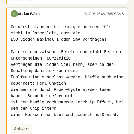
Stefan F.
Gast
2017-05-26 06:46
#5022228
SF
Du wirst staunen: bei einigen anderen IC's 
steht im Datenblatt, dass die 

ESD Dioden maximal 1 oder 2mA vertragen!

Da muss man zwischen Betrieb und nicht-Betrieb 
unterscheiden. Kurzzeitig 

vertragen die Dioden viel mehr, aber in der 
Schaltung dahinter kann eine 

Fehlfunktion ausgelöst werden. Häufig auch eine 
dauerhafte Fehlfunktion, 

die man nur durch Power-Cycle wieder lösen 
kann.  Besonder gefürchtet 

ist der häufig vorkommende Latch-Up Effekt, bei 
dem der Chip intern 

einen Kurzschluss baut und dadurch heiß wird.
Antwort