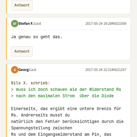
Antwort
Stefan F.
Gast
2017-05-24 19:28
#5021059
SF
Ja genau so geht das.
Antwort
Georg
Gast
2017-05-24 22:21
#5021257
G
Nils X. schrieb:
> muss ich doch schauen wie der Widerstand Rs
> nach den maximalen Strom  über die Diode
Einerseits, das ergibt eine untere Grenzs für 
Rs. Andrerseits musst du 

natürlich den Fehler berücksichtigen durch die 
Spannungsteilung zwischen 

Rs und dem Eingangswiderstand am Pin, das 