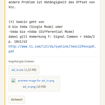
andere Problem ist Abhängigkeit des Offset von 
Vcc.

(*) Vadcin geht von

0 bis Vdda (Single Mode) oder

-Vdda bis +Vdda (Differential Mode)

dabei gilt Anmerkung f: Signal Common = Vdda/2

p. 1861/62 
http://www.ti.com/lit/ds/symlink/tm4c1294ncpdt.
pdf
Angehängte Dateien:
(1,32 KB)
ad_in.asc
(18 KB)
ad_in.png
Antwort