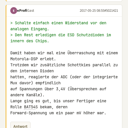
eProfi
Gast
2017-05-25 08:55
#5021421
E
> Schalte einfach einen Widerstand vor den 
analogen Eingang.
> Den Rest erledigen die ESD Schutzdioden im 
innern des Chips.
Damit haben wir mal eine Überraschung mit einem 
Motorola-DSP erlebt.

Trotzdem wir zusätzliche Schottkies parallel zu 
den internen Dioden 

hatten, reagierte der ADC (oder der integrierte 
Mux davor) empfindlich 

auf Spannungen über 3,4V (Übersprechen auf 
andere Kanäle).

Lange ging es gut, bis unser Fertiger eine 
Rolle 
BAT54
S bekam, deren 

Forward-Spannung um ein paar mV höher war.
Antwort