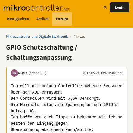
Login
Neuigkeiten
Artikel
Forum
Mikrocontroller und Digitale Elektronik
›
Thread
GPIO Schutzschaltung /
Schaltungsanpassung
Nils X.
(xenon185)
2017-05-24 13:45
#5020721
NX
Ich will mit meinen Controller mehrere Sensoren 
über den ADC erfassen. 

Der Controller wird mit 3,3V versorgt.

Die Maximale zulässige Spannung an den GPIO’s 
beträgt 4V.

Ich hoffe von euch Tipps zu bekommen wie ich an 
besten den Eingang gegen 

Überspannung absichern kann/sollte.
