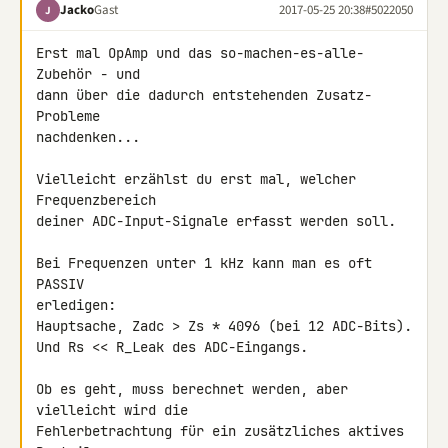
Jacko
Gast
2017-05-25 20:38
#5022050
J
Erst mal OpAmp und das so-machen-es-alle-
Zubehör - und

dann über die dadurch entstehenden Zusatz-
Probleme

nachdenken...

Vielleicht erzählst du erst mal, welcher 
Frequenzbereich

deiner ADC-Input-Signale erfasst werden soll.

Bei Frequenzen unter 1 kHz kann man es oft 
PASSIV

erledigen:

Hauptsache, Zadc > Zs * 4096 (bei 12 ADC-Bits).

Und Rs << R_Leak des ADC-Eingangs.

Ob es geht, muss berechnet werden, aber 
vielleicht wird die

Fehlerbetrachtung für ein zusätzliches aktives 