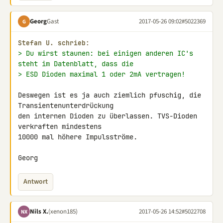
Georg
Gast
2017-05-26 09:02
#5022369
G
Stefan U. schrieb:
> Du wirst staunen: bei einigen anderen IC's 
steht im Datenblatt, dass die
> ESD Dioden maximal 1 oder 2mA vertragen!
Deswegen ist es ja auch ziemlich pfuschig, die 
Transientenunterdrückung 

den internen Dioden zu überlassen. TVS-Dioden 
verkraften mindestens 

10000 mal höhere Impulsströme.

Georg
Antwort
Nils X.
(xenon185)
2017-05-26 14:52
#5022708
NX