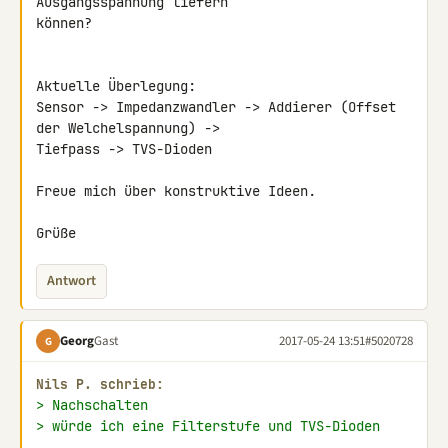
Ausgangsspannung liefern 

können?

Aktuelle Überlegung:

Sensor -> Impedanzwandler -> Addierer (Offset 
der Welchelspannung) -> 

Tiefpass -> TVS-Dioden

Freue mich über konstruktive Ideen.

Grüße
Antwort
Georg
Gast
2017-05-24 13:51
#5020728
G
Nils P. schrieb:
> Nachschalten
> würde ich eine Filterstufe und TVS-Dioden