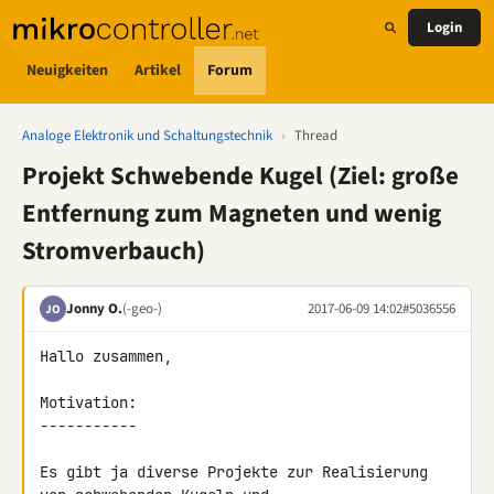
Login
Neuigkeiten
Artikel
Forum
Analoge Elektronik und Schaltungstechnik
›
Thread
Projekt Schwebende Kugel (Ziel: große
Entfernung zum Magneten und wenig
Stromverbauch)
Jonny O.
(-geo-)
2017-06-09 14:02
#5036556
JO
Hallo zusammen,

Motivation:

-----------

Es gibt ja diverse Projekte zur Realisierung 