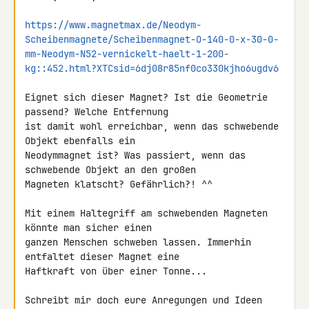
https://www.magnetmax.de/Neodym-
Scheibenmagnete/Scheibenmagnet-O-140-0-x-30-0-
mm-Neodym-N52-vernickelt-haelt-1-200-
kg::452.html?XTCsid=6dj08r85nf0co330kjho6ugdv6
Eignet sich dieser Magnet? Ist die Geometrie 
passend? Welche Entfernung 

ist damit wohl erreichbar, wenn das schwebende 
Objekt ebenfalls ein 

Neodymmagnet ist? Was passiert, wenn das 
schwebende Objekt an den großen 

Magneten klatscht? Gefährlich?! ^^

Mit einem Haltegriff am schwebenden Magneten 
könnte man sicher einen 

ganzen Menschen schweben lassen. Immerhin 
entfaltet dieser Magnet eine 

Haftkraft von über einer Tonne...

Schreibt mir doch eure Anregungen und Ideen 