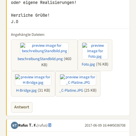
oder eigene Realisierungen!

Herzliche Grüße!

J.O
Angehängte Dateien:
(460
beschreibungStandbild.png
(76 KB)
Foto.jpg
KB)
(31 KB)
(25 KB)
H-Bridge.jpg
_C-Platine.JPG
Antwort
Rufus Τ. F.
(rufus)
2017-06-09 16:44
#5036708
RΤ