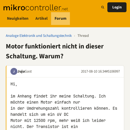
Login
Neuigkeiten
Artikel
Forum
Analoge Elektronik und Schaltungstechnik
›
Thread
Motor funktioniert nicht in dieser
Schaltung. Warum?
Juju
Gast
2017-08-10 16:34
#5106997
J
Hi,

im Anhang findet ihr meine Schaltung. Ich 
möchte einen Motor einfach nur 

in der Umdrehungszahl kontrollieren können. Es 
handelt sich um ein 6V DC 

Motor mit 12500 rpm, mehr weiß ich leider 
nicht. Der Transistor ist ein 
