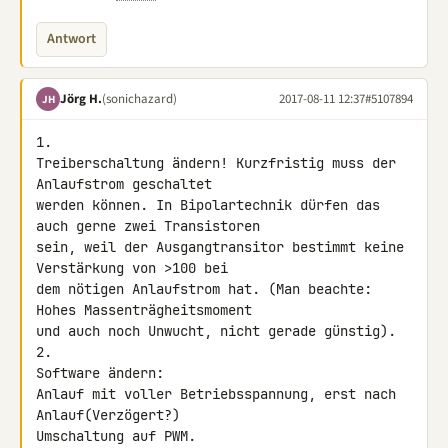
Antwort
Jörg H.
(sonichazard)
2017-08-11 12:37
#5107894
JH
1.

Treiberschaltung ändern! Kurzfristig muss der 
Anlaufstrom geschaltet 

werden können. In Bipolartechnik dürfen das 
auch gerne zwei Transistoren 

sein, weil der Ausgangtransitor bestimmt keine 
Verstärkung von >100 bei 

dem nötigen Anlaufstrom hat. (Man beachte: 
Hohes Massenträgheitsmoment 

und auch noch Unwucht, nicht gerade günstig).

2.

Software ändern:

Anlauf mit voller Betriebsspannung, erst nach 
Anlauf(Verzögert?) 

Umschaltung auf PWM.
