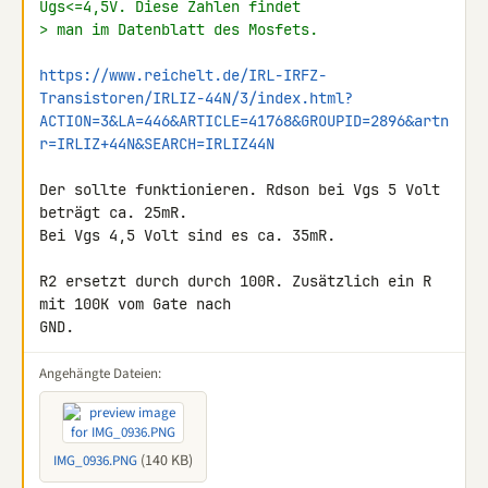
Ugs<=4,5V. Diese Zahlen findet
> man im Datenblatt des Mosfets.
https://www.reichelt.de/IRL-IRFZ-
Transistoren/IRLIZ-44N/3/index.html?
ACTION=3&LA=446&ARTICLE=41768&GROUPID=2896&artn
r=IRLIZ+44N&SEARCH=IRLIZ44N
Der sollte funktionieren. Rdson bei Vgs 5 Volt 
beträgt ca. 25mR.

Bei Vgs 4,5 Volt sind es ca. 35mR.

R2 ersetzt durch durch 100R. Zusätzlich ein R 
mit 100K vom Gate nach 

GND.
Angehängte Dateien:
(140 KB)
IMG_0936.PNG