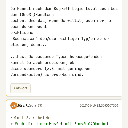
Du kannst nach dem Begriff Logic-Level auch bei 
den (Groß-)Händlern

suchen. Und das, wenn Du willst, auch nur, um 
über deren recht 

praktische

"Suchmasken" den/die richtigen Typ/en zu er-
clicken, denn...

...hast Du passende Typen herausgefunden, 
kannst Du auch probieren, ob 

diese woanders (z.B. mit geringeren 
Versandkosten) zu erwerben sind.
Antwort
Jörg R.
(solar77)
2017-08-10 23:36
#5107350
JR
Helmut S. schrieb:
> Such dir einen Mosfet mit Ron<0,04Ohm bei 