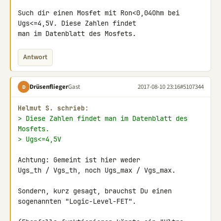
Such dir einen Mosfet mit Ron<0,04Ohm bei 
Ugs<=4,5V. Diese Zahlen findet 

man im Datenblatt des Mosfets.
Antwort
Drüsenflieger
Gast
2017-08-10 23:16
#5107344
D
Helmut S. schrieb:
> Diese Zahlen findet man im Datenblatt des 
Mosfets.
> Ugs<=4,5V
Achtung: Gemeint ist hier weder

Ugs_th / Vgs_th, noch Ugs_max / Vgs_max.

Sondern, kurz gesagt, brauchst Du einen 
sogenannten "Logic-Level-FET".
