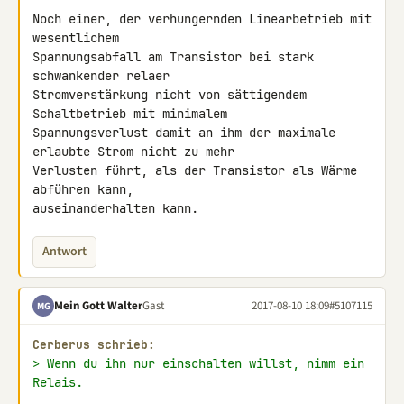
Noch einer, der verhungernden Linearbetrieb mit 
wesentlichem 

Spannungsabfall am Transistor bei stark 
schwankender relaer 

Stromverstärkung nicht von sättigendem 
Schaltbetrieb mit minimalem 

Spannungsverlust damit an ihm der maximale 
erlaubte Strom nicht zu mehr 

Verlusten führt, als der Transistor als Wärme 
abführen kann, 

auseinanderhalten kann.
Antwort
Mein Gott Walter
Gast
2017-08-10 18:09
#5107115
MG
Cerberus schrieb:
> Wenn du ihn nur einschalten willst, nimm ein 
Relais.