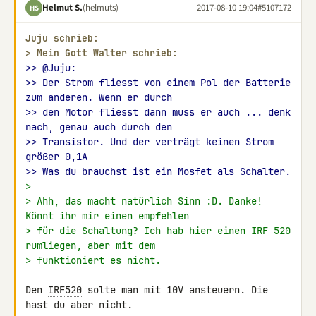
Helmut S.
(helmuts)
2017-08-10 19:04
#5107172
HS
Juju schrieb:
> 
Mein Gott Walter schrieb:
>> @Juju:
>> Der Strom fliesst von einem Pol der Batterie 
zum anderen. Wenn er durch
>> den Motor fliesst dann muss er auch ... denk 
nach, genau auch durch den
>> Transistor. Und der verträgt keinen Strom 
größer 0,1A
>> Was du brauchst ist ein Mosfet als Schalter.
>
> Ahh, das macht natürlich Sinn :D. Danke! 
Könnt ihr mir einen empfehlen
> für die Schaltung? Ich hab hier einen IRF 520 
rumliegen, aber mit dem
> funktioniert es nicht.
Den 
IRF520
 solte man mit 10V ansteuern. Die 
hast du aber nicht.
