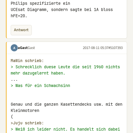
Philips spezifizierte ein 

UCEsat Diagramm, sondern sagte bei 1A bloss 
hFE=20.
Antwort
aGast
Gast
2017-08-11 05:37
#5107393
A
MaWin schrieb:
> Schrecklich duese Leute die seit 1960 nichts 
mehr dazugelernt haben.
> Was für ein Schwachsinn
Genau und die ganzen Kasettendecks usw. mit den 
Kleinmotoren

>
Juju schrieb:
> Weiß ich leider nicht. Es handelt sich dabei 