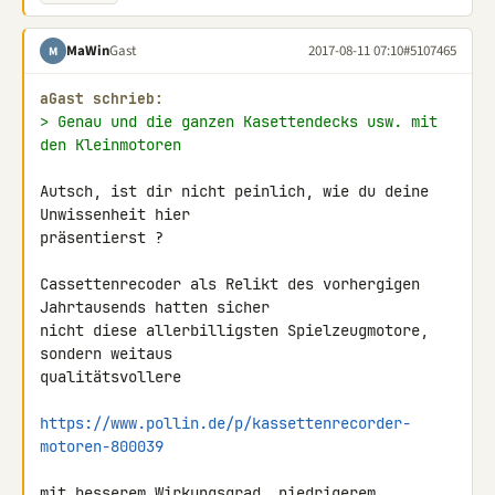
MaWin
Gast
2017-08-11 07:10
#5107465
M
aGast schrieb:
> Genau und die ganzen Kasettendecks usw. mit 
den Kleinmotoren
Autsch, ist dir nicht peinlich, wie du deine 
Unwissenheit hier 

präsentierst ?

Cassettenrecoder als Relikt des vorhergigen 
Jahrtausends hatten sicher 

nicht diese allerbilligsten Spielzeugmotore, 
sondern weitaus 

qualitätsvollere

https://www.pollin.de/p/kassettenrecorder-
motoren-800039
mit besserem Wirkungsgrad, niedrigerem 