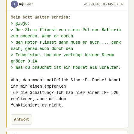
Juju
Gast
2017-08-10 18:21
#5107132
J
Mein Gott Walter schrieb:
> @Juju:
> Der Strom fliesst von einem Pol der Batterie 
zum anderen. Wenn er durch
> den Motor fliesst dann muss er auch ... denk 
nach, genau auch durch den
> Transistor. Und der verträgt keinen Strom 
größer 0,1A
> Was du brauchst ist ein Mosfet als Schalter.
Ahh, das macht natürlich Sinn :D. Danke! Könnt 
ihr mir einen empfehlen 

für die Schaltung? Ich hab hier einen IRF 520 
rumliegen, aber mit dem 

funktioniert es nicht.
Antwort