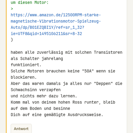
um diesen Motor:
> 
https://www.amazon.de/12500RPM-starke-
magnetische-Vibrationsmotor-Spielzeug-
Auto/dp/B01EZQBI1Y/ref=sr_1_32?
ie=UTF8&qid=1495106211&sr=8-32
)

haben alle zuverlässig mit solchen Transistoren 
als Schalter jahrelang 

funktioniert.

Solche Motoren brauchen keine "50A" wenn sie 
blockieren.

Aber das waren damals ja alles nur "Deppen" die 
Schwachsinn verzapfen 

und nichts mehr dazu lernen.

Komm mal von deinem hohen Ross runter, bleib 
auf dem Boden und besinne 

Dich auf eine gemäßigte Ausdrucksweise.
Antwort