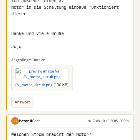
ich außerdem einen 5V 

Motor in die Schaltung einbaue funktioniert 
dieser.

Danke und viele Grüße

Juju
Angehängte Dateien:
(130 KB)
6V_motor_circuit.png
Antwort
Peter II
Gast
2017-08-10 16:36
#5106999
PI
welchen Strom braucht der Motor?