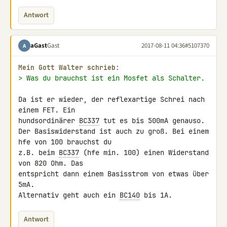
Antwort
aGast
Gast
2017-08-11 04:36
#5107370
A
Mein Gott Walter schrieb:
> Was du brauchst ist ein Mosfet als Schalter.
Da ist er wieder, der reflexartige Schrei nach 
einem FET. Ein 

hundsordinärer 
BC337
 tut es bis 500mA genauso.

Der Basiswiderstand ist auch zu groß. Bei einem 
hfe von 100 brauchst du 

z.B. beim 
BC337
 (hfe min. 100) einen Widerstand 
von 820 Ohm. Das 

entspricht dann einem Basisstrom von etwas über 
5mA.

Alternativ geht auch ein 
BC140
 bis 1A.
Antwort