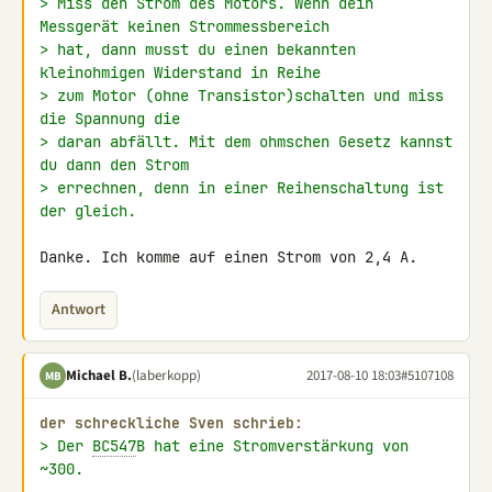
> Miss den Strom des Motors. Wenn dein 
Messgerät keinen Strommessbereich
> hat, dann musst du einen bekannten 
kleinohmigen Widerstand in Reihe
> zum Motor (ohne Transistor)schalten und miss 
die Spannung die
> daran abfällt. Mit dem ohmschen Gesetz kannst 
du dann den Strom
> errechnen, denn in einer Reihenschaltung ist 
der gleich.
Danke. Ich komme auf einen Strom von 2,4 A.
Antwort
Michael B.
(laberkopp)
2017-08-10 18:03
#5107108
MB
der schreckliche Sven schrieb:
> Der 
BC547
B hat eine Stromverstärkung von 
~300.