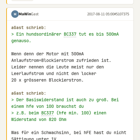
MaWin
Gast
2017-08-11 05:00
#5107375
M
aGast schrieb:
> Ein hundsordinärer 
BC337
 tut es bis 500mA 
genauso.
Wenn denn der Motor mit 500mA 
Anlaufstrom=Blockierstrom zufrieden ist. 

Leider nennen die Leute meist nur den 
Leerlaufstrom und nicht den locker 

20 x grösseren Blockierstron.

aGast schrieb:
> Der Basiswiderstand ist auch zu groß. Bei 
einem hfe von 100 brauchst du
> z.B. beim 
BC337
 (hfe min. 100) einen 
Widerstand von 820 Ohm
Was für ein Schwachsinn, bei hFE hast du nicht 
Sättigung unter 1V 
