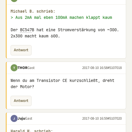
Michael B. schrieb:
> Aus 2mA mal eben 100mA machen klappt kaum
Der 
BC547
B hat eine Stromverstärkung von ~300.

2x300 macht kaum 600.
Antwort
THOR
Gast
2017-08-10 16:58
#5107018
T
Wenn du am Transistor CE kurzschließt, dreht 
der Motor?
Antwort
Juju
Gast
2017-08-10 16:59
#5107020
J
Harald W. schrieb: