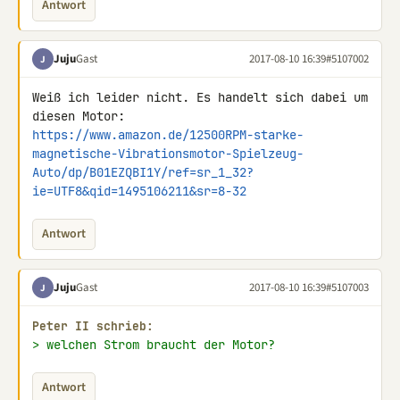
Antwort
Juju
Gast
2017-08-10 16:39
#5107002
J
Weiß ich leider nicht. Es handelt sich dabei um 
https://www.amazon.de/12500RPM-starke-
magnetische-Vibrationsmotor-Spielzeug-
Auto/dp/B01EZQBI1Y/ref=sr_1_32?
ie=UTF8&qid=1495106211&sr=8-32
Antwort
Juju
Gast
2017-08-10 16:39
#5107003
J
Peter II schrieb:
> welchen Strom braucht der Motor?
Antwort