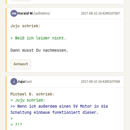
Harald W.
(wilhelms)
2017-08-10 16:42
#5107007
HW
Juju schrieb:
> Weiß ich leider nicht.
Dann musst Du nachmessen.
Antwort
Juju
Gast
2017-08-10 16:43
#5107008
J
Michael B. schrieb:
> Juju schrieb:
>> Wenn ich außerdem einen 5V Motor in die 
Schaltung einbaue funktioniert dieser.
>
> ?!?