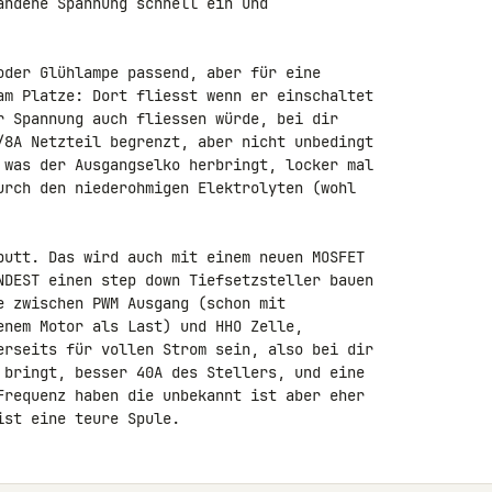
andene Spannung schnell ein und 

oder Glühlampe passend, aber für eine 

am Platze: Dort fliesst wenn er einschaltet 

r Spannung auch fliessen würde, bei dir 

/8A Netzteil begrenzt, aber nicht unbedingt 

 was der Ausgangselko herbringt, locker mal 

urch den niederohmigen Elektrolyten (wohl 

putt. Das wird auch mit einem neuen MOSFET 

NDEST einen step down Tiefsetzsteller bauen 

e zwischen PWM Ausgang (schon mit 

enem Motor als Last) und HHO Zelle, 

erseits für vollen Strom sein, also bei dir 

 bringt, besser 40A des Stellers, und eine 

Frequenz haben die unbekannt ist aber eher 

ist eine teure Spule.