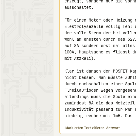
erzeugt, sondern nur die vorh
ausschaltet.

Für einen Motor oder Heizung 
Elektrolysezelle völlig fehl 
der volle Strom der bei volle
wohl am ehesten durch das 32V
auf 8A sondern erst mal alles
100A, Hauptsache es fliesst d
mit Ätzkali).

Klar ist danach der MOSFET ka
nicht besser. Man müsste ZUMI
durch nachschalten einer Spul
Flreilaufioden wegen vorgeseh
allerdings muss die Spule ein
zumindest 8A die das Netzteil
Induktivität passend zur PWM 
niedrig, rechne mit 1mH. Das 
Markierten Text zitieren
Antwort