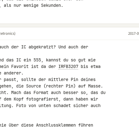
, als nur wenige Sekunden.
etronics)
2017-0
auch der IC abgekratzt? Und auch der 

nd das IC ein 555, kannst du so gut wie 

mein Favorit ist da der 
IRFB3207
 bis etwa 

 anderer.

r passt, sollte der mittlere Pin deines 

gehen, die Source (rechter Pin) auf Masse. 

cht. Mach das Format auch besser so, das du 

f dem Kopf fotografierst, dann haben wir 

ltung. Foto von unten schadet sicher auch 

nie über diese Anschlussklemmen führen 
