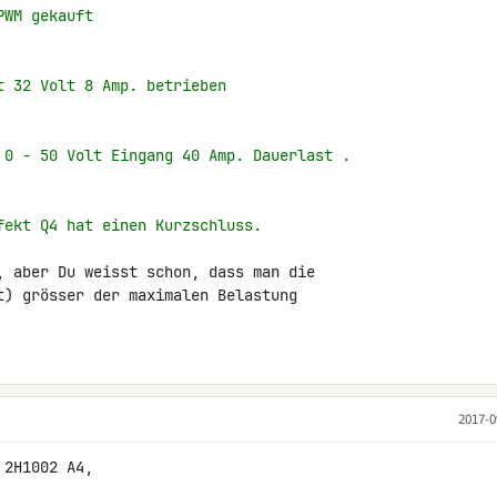
PWM gekauft
t 32 Volt 8 Amp. betrieben
 0 - 50 Volt Eingang 40 Amp. Dauerlast .
fekt Q4 hat einen Kurzschluss.
, aber Du weisst schon, dass man die 

t) grösser der maximalen Belastung 

2017-0
2H1002 A4,
