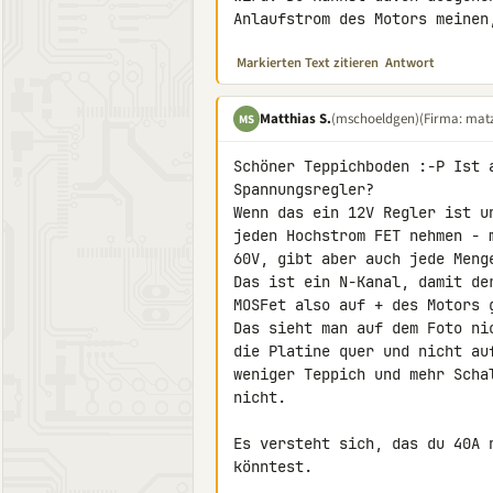
Anlaufstrom des Motors meinen
Markierten Text zitieren
Antwort
Matthias S.
(mschoeldgen)
(Firma: matz
MS
Schöner Teppichboden :-P Ist 
Spannungsregler?

Wenn das ein 12V Regler ist u
jeden Hochstrom FET nehmen - 
60V, gibt aber auch jede Menge
Das ist ein N-Kanal, damit de
MOSFet also auf + des Motors 
Das sieht man auf dem Foto ni
die Platine quer und nicht au
weniger Teppich und mehr Scha
nicht.

Es versteht sich, das du 40A 
könntest.