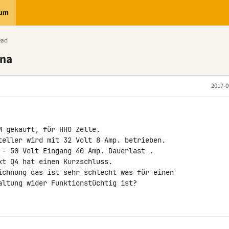
rum
ead
ina
2017-0
 gekauft, für HHO Zelle.

teller wird mit 32 Volt 8 Amp. betrieben.

 - 50 Volt Eingang 40 Amp. Dauerlast .

t Q4 hat einen Kurzschluss.

ichnung das ist sehr schlecht was für einen

altung wider Funktionstüchtig ist?
