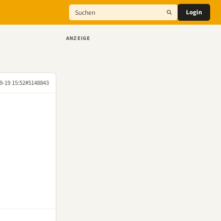
Login
ANZEIGE
9-19 15:52
#5148843