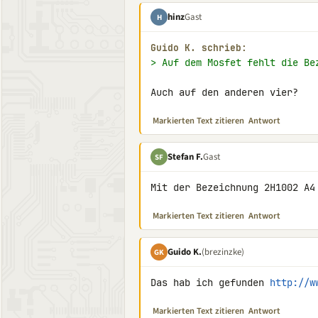
hinz
Gast
H
Guido K. schrieb:
> Auf dem Mosfet fehlt die Be
Auch auf den anderen vier?
Markierten Text zitieren
Antwort
Stefan F.
Gast
SF
Mit der Bezeichnung 2H1002 A4
Markierten Text zitieren
Antwort
Guido K.
(brezinzke)
GK
Das hab ich gefunden 
http://w
Markierten Text zitieren
Antwort