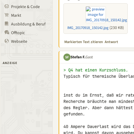
Projekte & Code
Markt
Ausbildung & Beruf
(230 KB)
IMG_20170918_150142.jpg
Offtopic
Webseite
Markierten Text zitieren
Antwort
Stefan F.
Gast
SF
ANZEIGE
> Q4 hat einen Kurzschluss.
Typisch für thermische Überlas
inst du im Ernst, daß wir rat
Recherche bräuchte man mindes
des Regler. Aber dann hättest
gefunden.

40 Ampere Dauerlast wird das 
wird. Du kannst davon ausgehe