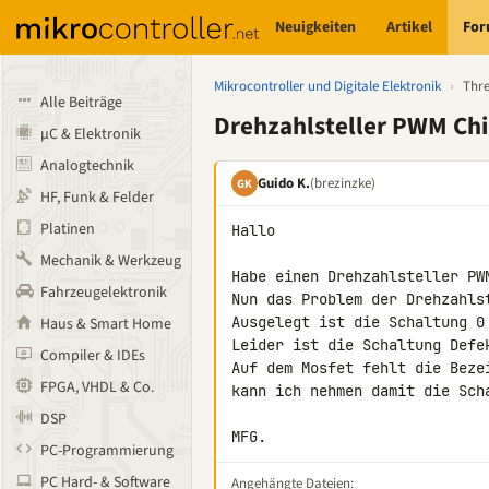
Neuigkeiten
Artikel
Fo
Mikrocontroller und Digitale Elektronik
›
Thr
Alle Beiträge
Drehzahlsteller PWM Ch
µC & Elektronik
Analogtechnik
Guido K.
(brezinzke)
GK
HF, Funk & Felder
Platinen
Hallo

Mechanik & Werkzeug
Habe einen Drehzahlsteller PWM
Fahrzeugelektronik
Nun das Problem der Drehzahls
Ausgelegt ist die Schaltung 0
Haus & Smart Home
Leider ist die Schaltung Defek
Compiler & IDEs
Auf dem Mosfet fehlt die Beze
FPGA, VHDL & Co.
kann ich nehmen damit die Sch
DSP
MFG.
PC-Programmierung
PC Hard- & Software
Angehängte Dateien: