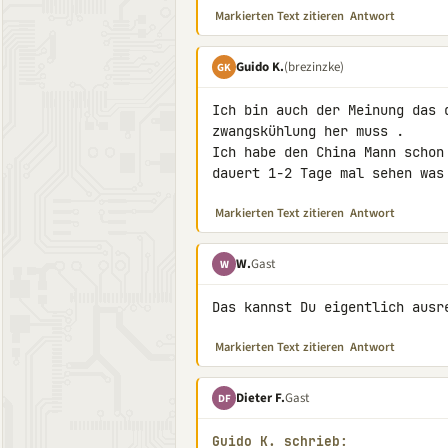
Markierten Text zitieren
Antwort
Guido K.
(brezinzke)
GK
Ich bin auch der Meinung das 
zwangskühlung her muss .

Ich habe den China Mann schon
dauert 1-2 Tage mal sehen was
Markierten Text zitieren
Antwort
W.
Gast
W
Das kannst Du eigentlich ausr
Markierten Text zitieren
Antwort
Dieter F.
Gast
DF
Guido K. schrieb: