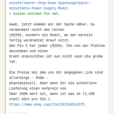
einstellbarer-Step-Down-Spannungsregler-
Adjustable-Power-Supply-Modul
> keinen solchen Pin hat.
Aaah, jetzt kommen wir der Sache näher. Du 
LM2596
, sondern ein Modul, wo der bereits 
fertig verdrahtet drauf sitzt. 

Den Pin 5 hat jeder 
LM2596
. Ihn von der Platine 
abzuheben und einen 

Draht dranzulöten ist nun nicht sooh die große 
Tat.

Die Preise bei dem von dir angegeben Link sind 
allerdings - öhöm - 

phantasievoll. Aber wenn dir die schnellere 
Lieferung einen Aufpreis von 

über 300% wert ist, dann ist das ok (2,45€ 
https://www.ebay.com/itm/201540541075