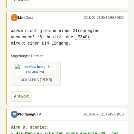
Limi
Gast
2018-02-26 20:14
#5330930
L
Warum nicht gleiche einen Stromregler 
verwenden? zB: besitzt der 
LM3404
direkt einen DIM-Eingang.
Angehängte Dateien:
(19 KB)
LM3404.PNG
Antwort
Wolfgang
Gast
2018-02-26 21:18
#5331010
W
Dirk D. schrieb:
> Die Wandler schalten normalerweise GND, das 