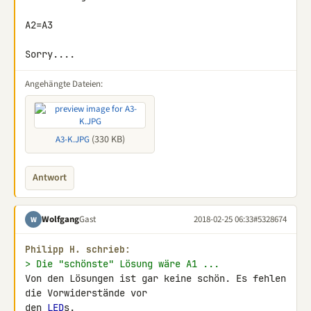
A2=A3

Sorry....
Angehängte Dateien:
(330 KB)
A3-K.JPG
Antwort
Wolfgang
Gast
2018-02-25 06:33
#5328674
W
Philipp H. schrieb:
> Die "schönste" Lösung wäre A1 ...
Von den Lösungen ist gar keine schön. Es fehlen 
die Vorwiderstände vor 

den 
LED
s.
