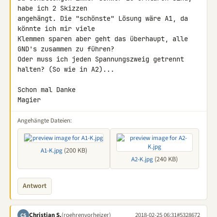
habe ich 2 Skizzen 

angehängt. Die "schönste" Lösung wäre A1, da 
könnte ich mir viele 

Klemmen sparen aber geht das überhaupt, alle 
GND's zusammen zu führen?

Oder muss ich jeden Spannungszweig getrennt 
halten? (So wie in A2)...

Schon mal Danke

Magier
Angehängte Dateien:
(200 KB)
A1-K.jpg
(240 KB)
A2-K.jpg
Antwort
Christian S.
(roehrenvorheizer)
2018-02-25 06:31
#5328672
CS