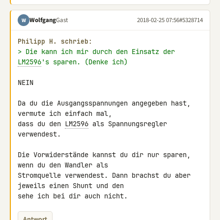
Wolfgang
Gast
2018-02-25 07:56
#5328714
W
Philipp H. schrieb:
> Die kann ich mir durch den Einsatz der 
LM2596
's sparen. (Denke ich)
NEIN

Da du die Ausgangsspannungen angegeben hast, 
vermute ich einfach mal, 

dass du den 
LM2596
 als Spannungsregler 
verwendest.

Die Vorwiderstände kannst du dir nur sparen, 
wenn du den Wandler als 

Stromquelle verwendest. Dann brachst du aber 
jeweils einen Shunt und den 

sehe ich bei dir auch nicht.
Antwort