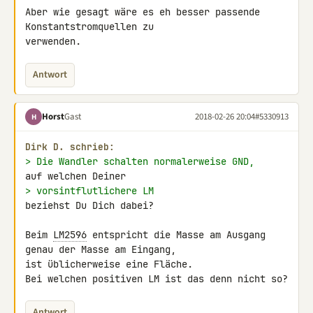
Aber wie gesagt wäre es eh besser passende 
Konstantstromquellen zu 

verwenden.
Antwort
Horst
Gast
2018-02-26 20:04
#5330913
H
Dirk D. schrieb:
> Die Wandler schalten normalerweise GND,
> vorsintflutlichere LM
beziehst Du Dich dabei?

Beim 
LM2596
 entspricht die Masse am Ausgang 
genau der Masse am Eingang, 

ist üblicherweise eine Fläche.

Bei welchen positiven LM ist das denn nicht so?
Antwort