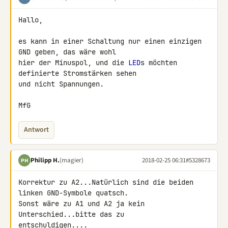
Hallo,

es kann in einer Schaltung nur einen einzigen 
GND geben, das wäre wohl 

hier der Minuspol, und die 
LED
s möchten 
definierte Stromstärken sehen 

und nicht Spannungen.

MfG
Antwort
Philipp H.
(magier)
2018-02-25 06:31
#5328673
PH
Korrektur zu A2...Natürlich sind die beiden 
linken GND-Symbole quatsch. 

Sonst wäre zu A1 und A2 ja kein 
Unterschied...bitte das zu 

entschuldigen....
