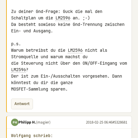
Zu deiner Gnd-Frage: Guck die mal den 
Schaltplan um die 
LM2596
 an. ;-)

Da besteht sowieso keine Gnd-Trennung zwischen 
Ein- und Ausgang.

p.s.

Warum betreibst du die 
LM2596
 nicht als 
Stromquelle und warum machst du 

die Steuerung nicht über den ON/OFF-Eingang vom 
LM2596
?

Der ist zum Ein-/Ausschalten vorgesehen. Dann 
könntest du dir die ganze 

MOSFET-Sammlung sparen.
Antwort
Philipp H.
(magier)
2018-02-25 06:46
#5328681
PH
Wolfgang schrieb: