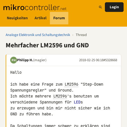
Login
Neuigkeiten
Artikel
Forum
Analoge Elektronik und Schaltungstechnik
›
Thread
Mehrfacher LM2596 und GND
Philipp H.
(magier)
2018-02-25 06:18
#5328668
PH
Hallo

ich habe eine Frage zum 
LM2596
 "Step-Down 
Spannungsregler" und Ground. 

Ich möchte mehrere 
LM2596
's benutzen um 
verschiedene Spannungen für 
LED
s 

zu erzeugen und bin mir nicht sicher wie ich 
GND zu führen habe.

Da Schaltungen immer schwer zu erklären sind, 