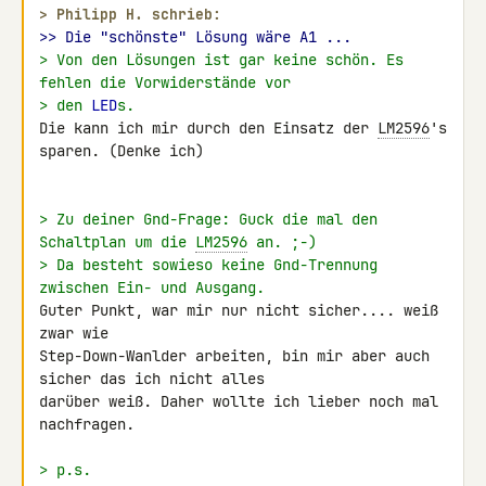
> 
Philipp H. schrieb:
>> Die "schönste" Lösung wäre A1 ...
> Von den Lösungen ist gar keine schön. Es 
fehlen die Vorwiderstände vor
> den 
LED
s.
Die kann ich mir durch den Einsatz der 
LM2596
's 
sparen. (Denke ich)

> Zu deiner Gnd-Frage: Guck die mal den 
Schaltplan um die 
LM2596
 an. ;-)
> Da besteht sowieso keine Gnd-Trennung 
zwischen Ein- und Ausgang.
Guter Punkt, war mir nur nicht sicher.... weiß 
zwar wie 

Step-Down-Wanlder arbeiten, bin mir aber auch 
sicher das ich nicht alles 

darüber weiß. Daher wollte ich lieber noch mal 
nachfragen.

> p.s.