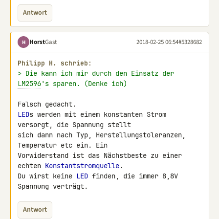
Antwort
Horst
Gast
2018-02-25 06:54
#5328682
H
Philipp H. schrieb:
> Die kann ich mir durch den Einsatz der 
LM2596
's sparen. (Denke ich)
LED
s werden mit einem konstanten Strom 
versorgt, die Spannung stellt 

sich dann nach Typ, Herstellungstoleranzen, 
Temperatur etc ein. Ein 

Vorwiderstand ist das Nächstbeste zu einer 
echten 
Konstantstromquelle
.

Du wirst keine 
LED
 finden, die immer 8,8V 
Spannung verträgt.
Antwort