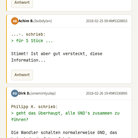
Antwort
Achim B.
(bobdylan)
2018-02-25 09:48
#5328853
AB
...-. schrieb:
> für 5 Stück ...
Stimmt! Ist aber gut versteckt, diese 
Information...
Antwort
Dirk D.
(onemintyulep)
2018-02-26 19:49
#5330895
DD
Philipp H. schrieb:
> geht das überhaupt, alle GND's zusammen zu 
führen?
Die Wandler schalten normalerweise GND, das 