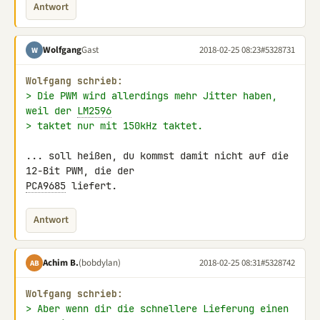
Antwort
Wolfgang
Gast
2018-02-25 08:23
#5328731
W
Wolfgang schrieb:
> Die PWM wird allerdings mehr Jitter haben, 
weil der 
LM2596
> taktet nur mit 150kHz taktet.
... soll heißen, du kommst damit nicht auf die 
PCA9685
 liefert.
Antwort
Achim B.
(bobdylan)
2018-02-25 08:31
#5328742
AB
Wolfgang schrieb:
> Aber wenn dir die schnellere Lieferung einen 