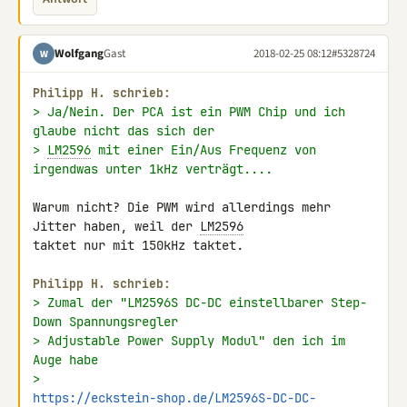
Wolfgang
Gast
2018-02-25 08:12
#5328724
W
Philipp H. schrieb:
> Ja/Nein. Der PCA ist ein PWM Chip und ich 
glaube nicht das sich der
> 
LM2596
 mit einer Ein/Aus Frequenz von 
irgendwas unter 1kHz verträgt....
Warum nicht? Die PWM wird allerdings mehr 
Jitter haben, weil der 
LM2596
taktet nur mit 150kHz taktet.

Philipp H. schrieb:
> Zumal der "LM2596S DC-DC einstellbarer Step-
Down Spannungsregler
> Adjustable Power Supply Modul" den ich im 
Auge habe
> 
https://eckstein-shop.de/LM2596S-DC-DC-