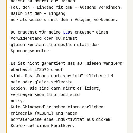
heisst du darfst auf keinen 

Fall den - Eingang mit dem - Ausgang verbinden. 
Dafür ist der + Eingang 

normalerweise eh mit dem + Ausgang verbunden.

Du brauchst für deine 
LED
s entweder einen 
Vorwiderstand oder du nimmst 

gleich Konstantstromquellen statt der 
Spannungswandler.

Es ist nicht garantiert das auf diesen Wandlern 
überhaupt 
LM2596
 drauf 

sind. Das können noch vorsintflutlichere LM 
sein oder gleich schlechte 

Kopien. Die sind dann nicht effizient, 
vertragen kaum Strom und sind 

noisy.

Gute Chinawandler haben einen ehrlichen 
Chinachip (XLSEMI) und haben 

normalerweise eine Induktivität aus dickem 
Kupfer auf einem Feritkern.
