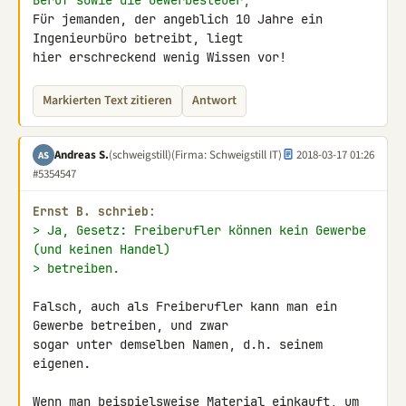
Beruf sowie die Gewerbesteuer,
Für jemanden, der angeblich 10 Jahre ein 
Ingenieurbüro betreibt, liegt 

hier erschreckend wenig Wissen vor!
Markierten Text zitieren
Antwort
Andreas S.
(schweigstill)
(Firma: Schweigstill IT)
2018-03-17 01:26
AS
#5354547
Εrnst B. schrieb:
> Ja, Gesetz: Freiberufler können kein Gewerbe 
(und keinen Handel)
> betreiben.
Falsch, auch als Freiberufler kann man ein 
Gewerbe betreiben, und zwar 

sogar unter demselben Namen, d.h. seinem 
eigenen.

Wenn man beispielsweise Material einkauft, um 