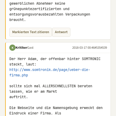
gewerblichen Abnehmer keine 
grünepunktezertifizierten und 

entsorgungsvorausbezahlten Verpackungen 
braucht.
Markierten Text zitieren
Antwort
Kritiker
Gast
2018-03-17 00:46
#5354539
K
Der Herr Adam, der offenbar hinter SOMTRONIC 
http://www.somtronik.de/page/ueber-die-
firma.php
sollte sich mal ALLERSCHNELLSTEN beraten 
lassen, wie er am Markt 

auftritt.

Die Webseite und die Namensgebung erweckt den 
Eindruck einer Firma. Als 
