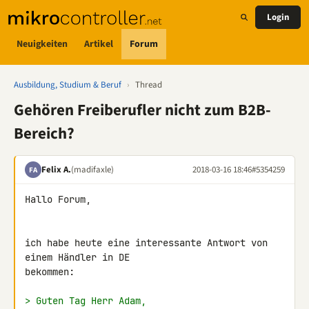
Login
Neuigkeiten
Artikel
Forum
Ausbildung, Studium & Beruf
›
Thread
Gehören Freiberufler nicht zum B2B-
Bereich?
Felix A.
(madifaxle)
2018-03-16 18:46
#5354259
FA
Hallo Forum,

ich habe heute eine interessante Antwort von 
einem Händler in DE 

bekommen:

> Guten Tag Herr Adam,