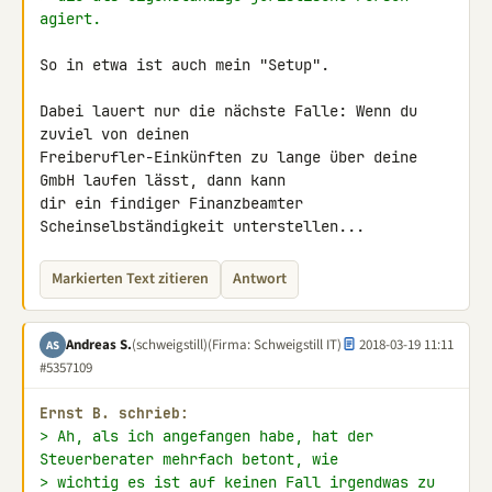
agiert.
So in etwa ist auch mein "Setup".

Dabei lauert nur die nächste Falle: Wenn du 
zuviel von deinen 

Freiberufler-Einkünften zu lange über deine 
GmbH laufen lässt, dann kann 

dir ein findiger Finanzbeamter 
Scheinselbständigkeit unterstellen...
Markierten Text zitieren
Antwort
Andreas S.
(schweigstill)
(Firma: Schweigstill IT)
2018-03-19 11:11
AS
#5357109
Εrnst B. schrieb:
> Ah, als ich angefangen habe, hat der 
Steuerberater mehrfach betont, wie
> wichtig es ist auf keinen Fall irgendwas zu 