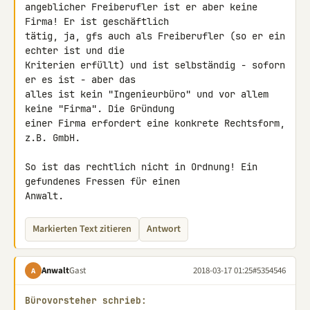
angeblicher Freiberufler ist er aber keine 
Firma! Er ist geschäftlich 

tätig, ja, gfs auch als Freiberufler (so er ein 
echter ist und die 

Kriterien erfüllt) und ist selbständig - soforn 
er es ist - aber das 

alles ist kein "Ingenieurbüro" und vor allem 
keine "Firma". Die Gründung 

einer Firma erfordert eine konkrete Rechtsform, 
z.B. GmbH.

So ist das rechtlich nicht in Ordnung! Ein 
gefundenes Fressen für einen 

Anwalt.
Markierten Text zitieren
Antwort
Anwalt
Gast
2018-03-17 01:25
#5354546
A
Bürovorsteher schrieb: