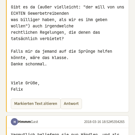
Gibt es da (außer vielleicht: "der will von uns 
ECHTEN Gewerbetreibenden 

was billiger haben, als wir es ihm geben 
wollen") auch irgendwelche 

rechtlichen Regelungen, die denen das 
tatsächlich verbietet?

Falls mir da jemand auf die Sprünge helfen 
könnte, wäre das klasse.

Danke schonmal.

Viele Grüße,

Felix
Markierten Text zitieren
Antwort
Hmmm
Gast
2018-03-16 18:52
#5354265
H
Vermutlich beliefern sie nur Händler, und als 