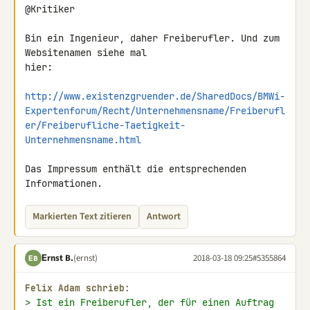
@Kritiker

Bin ein Ingenieur, daher Freiberufler. Und zum 
Websitenamen siehe mal 

hier:

http://www.existenzgruender.de/SharedDocs/BMWi-
Expertenforum/Recht/Unternehmensname/Freiberufl
er/Freiberufliche-Taetigkeit-
Unternehmensname.html
Das Impressum enthält die entsprechenden 
Informationen.
Markierten Text zitieren
Antwort
Εrnst B.
(ernst)
2018-03-18 09:25
#5355864
ΕB
Felix Adam schrieb:
> Ist ein Freiberufler, der für einen Auftrag 