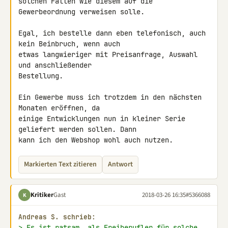
solchen Fällen wie diesem auf die 
Gewerbeordnung verweisen solle.

Egal, ich bestelle dann eben telefonisch, auch 
kein Beinbruch, wenn auch 

etwas langwieriger mit Preisanfrage, Auswahl 
und anschließender 

Bestellung.

Ein Gewerbe muss ich trotzdem in den nächsten 
Monaten eröffnen, da 

einige Entwicklungen nun in kleiner Serie 
geliefert werden sollen. Dann 

kann ich den Webshop wohl auch nutzen.
Markierten Text zitieren
Antwort
Kritiker
Gast
2018-03-26 16:35
#5366088
K
Andreas S. schrieb:
> Es ist ratsam, als Freiberufler für solche 