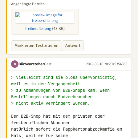
Angehängte Dateien:
(43 KB)
freiberufler.png
Markierten Text zitieren
Antwort
Bürovorsteher
Gast
2018-03-16 20:20
#5354355
B
> Vielleicht sind sie bloss übervorsichtig, 
weil es in der Vergangenheit
> zu Abmahnungen von B2B-Shops kam, wenn 
Bestellungen durch Endverbraucher
> nicht aktiv verhindert wurden.
Der B2B-Shop hat mit dem privaten oder 
freiberuflichen Abnehmer 

natürlich sofort die Pappkartonabzockmafia am 
Hals, weil er für seine 
