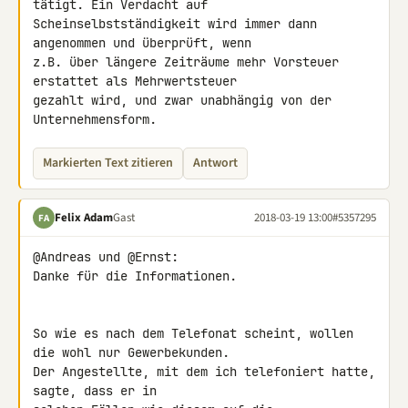
tätigt. Ein Verdacht auf 

Scheinselbstständigkeit wird immer dann 
angenommen und überprüft, wenn 

z.B. über längere Zeiträume mehr Vorsteuer 
erstattet als Mehrwertsteuer 

gezahlt wird, und zwar unabhängig von der 
Unternehmensform.
Markierten Text zitieren
Antwort
Felix Adam
Gast
2018-03-19 13:00
#5357295
FA
@Andreas und @Ernst:

Danke für die Informationen.

So wie es nach dem Telefonat scheint, wollen 
die wohl nur Gewerbekunden. 

Der Angestellte, mit dem ich telefoniert hatte, 
sagte, dass er in 
