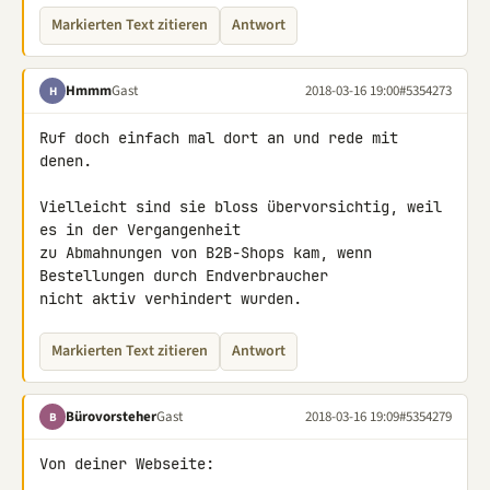
Markierten Text zitieren
Antwort
Hmmm
Gast
2018-03-16 19:00
#5354273
H
Ruf doch einfach mal dort an und rede mit 
denen.

Vielleicht sind sie bloss übervorsichtig, weil 
es in der Vergangenheit 

zu Abmahnungen von B2B-Shops kam, wenn 
Bestellungen durch Endverbraucher 

nicht aktiv verhindert wurden.
Markierten Text zitieren
Antwort
Bürovorsteher
Gast
2018-03-16 19:09
#5354279
B
Von deiner Webseite:
