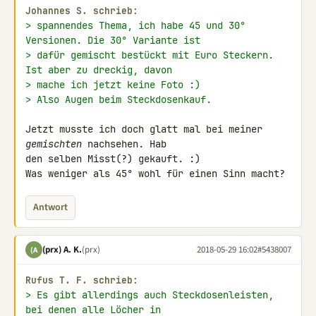
Johannes S. schrieb:
> spannendes Thema, ich habe 45 und 30° 
Versionen. Die 30° Variante ist
> dafür gemischt bestückt mit Euro Steckern. 
Ist aber zu dreckig, davon
> mache ich jetzt keine Foto :)
> Also Augen beim Steckdosenkauf.
Jetzt musste ich doch glatt mal bei meiner 
gemischten
 nachsehen. Hab 

den selben Misst(?) gekauft. :)

Was weniger als 45° wohl für einen Sinn macht?
Antwort
(prx) A. K.
(prx)
2018-05-29 16:02
#5438007
(A
Rufus Τ. F. schrieb:
> Es gibt allerdings auch Steckdosenleisten, 
bei denen alle Löcher in