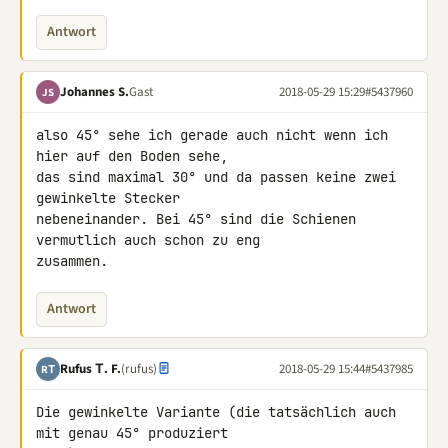
Antwort
Johannes S.
Gast
2018-05-29 15:29
#5437960
JS
also 45° sehe ich gerade auch nicht wenn ich 
hier auf den Boden sehe, 

das sind maximal 30° und da passen keine zwei 
gewinkelte Stecker 

nebeneinander. Bei 45° sind die Schienen 
vermutlich auch schon zu eng 

zusammen.
Antwort
Rufus Τ. F.
(rufus)
2018-05-29 15:44
#5437985
RΤ
Die gewinkelte Variante (die tatsächlich auch 
mit genau 45° produziert 
