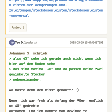
nleisten-verlaengerungen-und-
zuleitungen/steckdosenleisten/steckdosenleisten
-unoversal
Antwort
Teo D.
(teoderix)
2018-05-29 15:47
#5437991
TD
Johannes S. schrieb:
> also 45° sehe ich gerade auch nicht wenn ich 
hier auf den Boden sehe,
> das sind maximal 30° und da passen keine zwei 
gewinkelte Stecker
> nebeneinander.
Wo haste denn den Misst gekauft? :)

Nene, ich war froh als Anfang der 90er, endlich 
um 45° gedrehte 

aufkamen. Endlich konnte man gewinkelte 