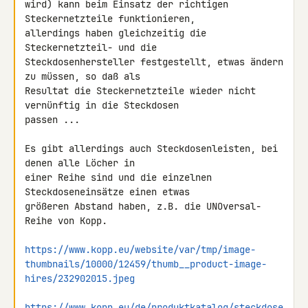
wird) kann beim Einsatz der richtigen 
Steckernetzteile funktionieren, 

allerdings haben gleichzeitig die 
Steckernetzteil- und die 

Steckdosenhersteller festgestellt, etwas ändern 
zu müssen, so daß als 

Resultat die Steckernetzteile wieder nicht 
vernünftig in die Steckdosen 

passen ...

Es gibt allerdings auch Steckdosenleisten, bei 
denen alle Löcher in 

einer Reihe sind und die einzelnen 
Steckdoseneinsätze einen etwas 

größeren Abstand haben, z.B. die UNOversal-
Reihe von Kopp.

https://www.kopp.eu/website/var/tmp/image-
thumbnails/10000/12459/thumb__product-image-
hires/232902015.jpeg
https://www.kopp.eu/de/produktkatalog/steckdose