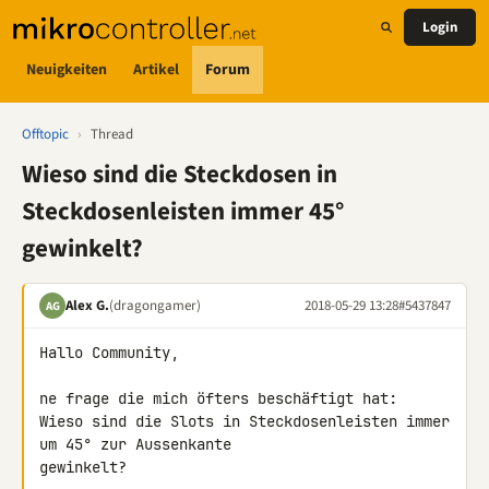
Login
Neuigkeiten
Artikel
Forum
Offtopic
›
Thread
Wieso sind die Steckdosen in
Steckdosenleisten immer 45°
gewinkelt?
Alex G.
(dragongamer)
2018-05-29 13:28
#5437847
AG
Hallo Community,

ne frage die mich öfters beschäftigt hat:

Wieso sind die Slots in Steckdosenleisten immer 
um 45° zur Aussenkante 

gewinkelt?
