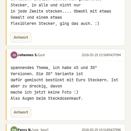
Stecker, in alle und nicht nur 

in jede Zweite stecken.... Obwohl mit etwas 
Gewalt und einem etwas 

flexibleren Stecker, ging das auch. :)
Antwort
Johannes S.
Gast
2018-05-29 15:50
#5437994
JS
spannendes Thema, ich habe 45 und 30° 
Versionen. Die 30° Variante ist 

dafür gemischt bestückt mit Euro Steckern. Ist 
aber zu dreckig, davon 

mache ich jetzt keine Foto :)

Also Augen beim Steckdosenkauf.
Antwort
Percy N.
(vox_bovi)
2018-05-29 15:51
#5437996
PN