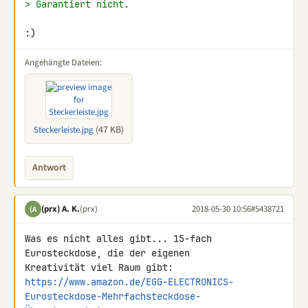
> Garantiert nicht.
:)
Angehängte Dateien:
(47 KB)
Steckerleiste.jpg
Antwort
(prx) A. K.
(prx)
2018-05-30 10:56
#5438721
(A
Was es nicht alles gibt... 15-fach 
Eurosteckdose, die der eigenen 

https://www.amazon.de/EGG-ELECTRONICS-
Eurosteckdose-Mehrfachsteckdose-