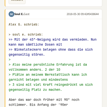
Soul E.
Gast
2018-05-30 09:42
#5438644
SE
Alex G. schrieb:
> 
soul e. schrieb:
>> Mit der 45°-Neigung wird das vermieden. Nun 
kann man sämtliche Dosen mit
>> Winkelsteckern belegen ohne dass die sich 
gegenseitig stören.
>
> Also meine persönliche Erfahrung ist da 
vollkommen anders. 2 der 10
> Plätze an meinem Werkstattisch kann ich 
garnicht belegen und mindestens
> 3 sind mit viel Kraft reingedrückt um sich 
gegenseitig Platz zu machen.
Aber das war doch früher mit 90° noch 
schlimmer. Bis Anfang der '90er 
