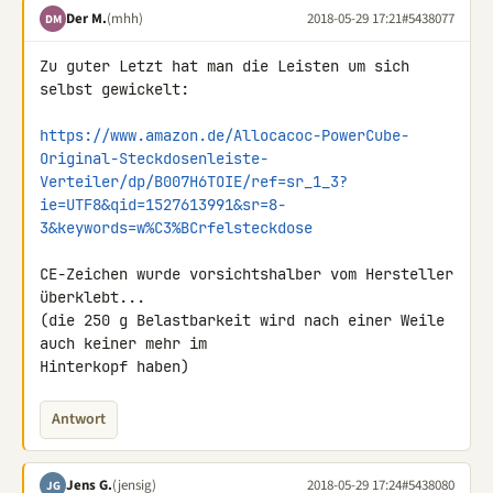
Der M.
(mhh)
2018-05-29 17:21
#5438077
DM
Zu guter Letzt hat man die Leisten um sich 
selbst gewickelt:

https://www.amazon.de/Allocacoc-PowerCube-
Original-Steckdosenleiste-
Verteiler/dp/B007H6TOIE/ref=sr_1_3?
ie=UTF8&qid=1527613991&sr=8-
3&keywords=w%C3%BCrfelsteckdose
CE-Zeichen wurde vorsichtshalber vom Hersteller 
überklebt...

(die 250 g Belastbarkeit wird nach einer Weile 
auch keiner mehr im 

Hinterkopf haben)
Antwort
Jens G.
(jensig)
2018-05-29 17:24
#5438080
JG