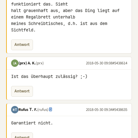
funktioniert das. Sieht 

halt grauenhaft aus, aber das Ding liegt auf 
einem Regalbrett unterhalb 

meines Schreibtisches, d.h. ist aus dem 
Sichtfeld.
Antwort
(prx) A. K.
(prx)
2018-05-30 09:08
#5438614
(A
Ist das überhaupt zulässig? ;-)
Antwort
Rufus Τ. F.
(rufus)
2018-05-30 09:34
#5438635
RΤ
Garantiert nicht.
Antwort