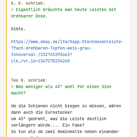
A. K. schrieb:
> Eigentlich bräuchte man heute Leisten mit 
drehbarer Dose.
Gibts.

https://www.ebay.de/itm/Kopp-Steckdosenleiste-
7fach-drehbaren-Topfen-weis-grau-
Innoversal-/232745293663?
clk_rvr_id=1547270234260
Teo D. schrieb:
> Was weniger als 45° wohl für einen Sinn 
macht?
Um die Schienen nicht biegen zu müssen, wären 
dann auch die Eurostecker 

um 45° gedreht, was die Leiste deutlich 
verlängern würde.... Ein Fake? 

So tun als ob zwei Gewinkelte neben einander 