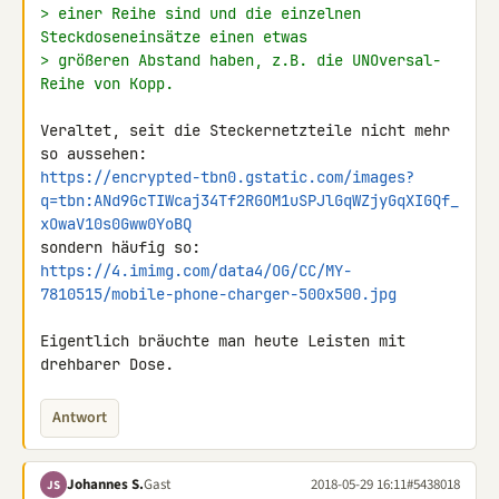
> einer Reihe sind und die einzelnen 
Steckdoseneinsätze einen etwas
> größeren Abstand haben, z.B. die UNOversal-
Reihe von Kopp.
Veraltet, seit die Steckernetzteile nicht mehr 
https://encrypted-tbn0.gstatic.com/images?
q=tbn:ANd9GcTIWcaj34Tf2RGOM1uSPJlGqWZjyGqXIGQf_
xOwaV10s0Gww0YoBQ
https://4.imimg.com/data4/OG/CC/MY-
7810515/mobile-phone-charger-500x500.jpg
Eigentlich bräuchte man heute Leisten mit 
drehbarer Dose.
Antwort
Johannes S.
Gast
2018-05-29 16:11
#5438018
JS