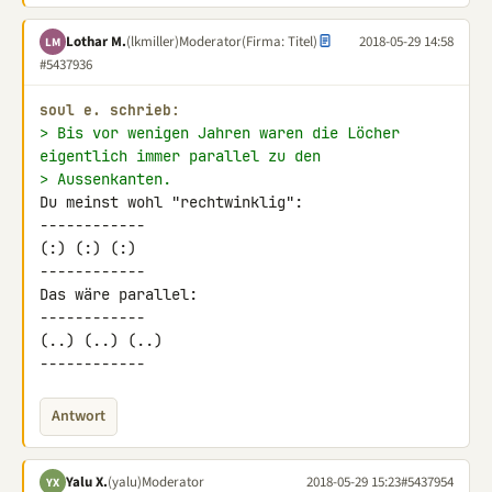
Lothar M.
(lkmiller)
Moderator
(Firma: Titel)
2018-05-29 14:58
LM
#5437936
soul e. schrieb:
> Bis vor wenigen Jahren waren die Löcher 
eigentlich immer parallel zu den
> Aussenkanten.
Du meinst wohl "rechtwinklig":

------------

(:) (:) (:)

------------

Das wäre parallel:

------------

(..) (..) (..)

------------
Antwort
Yalu X.
(yalu)
Moderator
2018-05-29 15:23
#5437954
YX