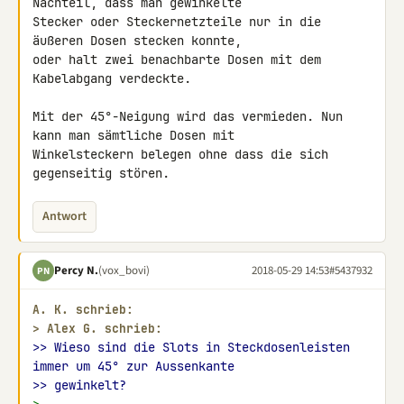
Nachteil, dass man gewinkelte 

Stecker oder Steckernetzteile nur in die 
äußeren Dosen stecken konnte, 

oder halt zwei benachbarte Dosen mit dem 
Kabelabgang verdeckte.

Mit der 45°-Neigung wird das vermieden. Nun 
kann man sämtliche Dosen mit 

Winkelsteckern belegen ohne dass die sich 
gegenseitig stören.
Antwort
Percy N.
(vox_bovi)
2018-05-29 14:53
#5437932
PN
A. K. schrieb:
> 
Alex G. schrieb:
>> Wieso sind die Slots in Steckdosenleisten 
immer um 45° zur Aussenkante
>> gewinkelt?