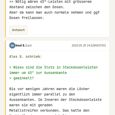
=> Nötig wären 45°-Leisten mit grösserem 
Abstand zwischen den Dosen. 

Aber da kann man auch normale nehmen und ggf 
Dosen freilassen.
Antwort
Soul E.
Gast
2018-05-29 14:52
#5437931
SE
Alex G. schrieb:
> Wieso sind die Slots in Steckdosenleisten 
immer um 45° zur Aussenkante
> gewinkelt?
Bis vor wenigen Jahren waren die Löcher 
eigentlich immer parallel zu den 

Aussenkanten. Im Inneren der Steckdosenleiste 
waren sie mit geraden 

Metallstreifen verbunden. Das hatte den 