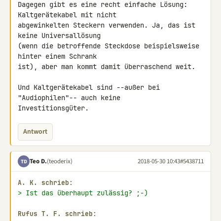
Dagegen gibt es eine recht einfache Lösung: 
Kaltgerätekabel mit nicht 

abgewinkelten Steckern verwenden. Ja, das ist 
keine Universallösung 

(wenn die betroffende Steckdose beispielsweise 
hinter einem Schrank 

ist), aber man kommt damit überraschend weit.

Und Kaltgerätekabel sind --außer bei 
"Audiophilen"-- auch keine 

Investitionsgüter.
Antwort
Teo D.
(teoderix)
2018-05-30 10:43
#5438711
TD
A. K. schrieb:
> Ist das überhaupt zulässig? ;-)
Rufus Τ. F. schrieb: