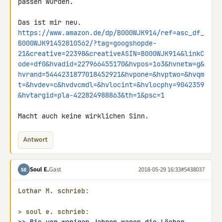
passen würden.

https://www.amazon.de/dp/B000WJK914/ref=asc_df_
B000WJK91452810562/?tag=googshopde-
21&creative=22398&creativeASIN=B000WJK914&linkC
ode=df0&hvadid=227966455170&hvpos=1o3&hvnetw=g&
hvrand=5444231877018452921&hvpone=&hvptwo=&hvqm
t=&hvdev=c&hvdvcmdl=&hvlocint=&hvlocphy=9042359
&hvtargid=pla-422824988863&th=1&psc=1
Macht auch keine wirklichen Sinn.
Antwort
Soul E.
Gast
2018-05-29 16:33
#5438037
SE
Lothar M. schrieb:
> 
soul e. schrieb: