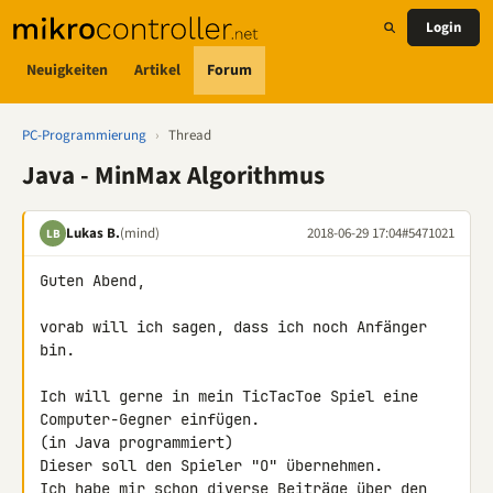
Login
Neuigkeiten
Artikel
Forum
PC-Programmierung
›
Thread
Java - MinMax Algorithmus
Lukas B.
(mind)
2018-06-29 17:04
#5471021
LB
Guten Abend,

vorab will ich sagen, dass ich noch Anfänger 
bin.

Ich will gerne in mein TicTacToe Spiel eine 
Computer-Gegner einfügen.

(in Java programmiert)

Dieser soll den Spieler "O" übernehmen.

Ich habe mir schon diverse Beiträge über den 