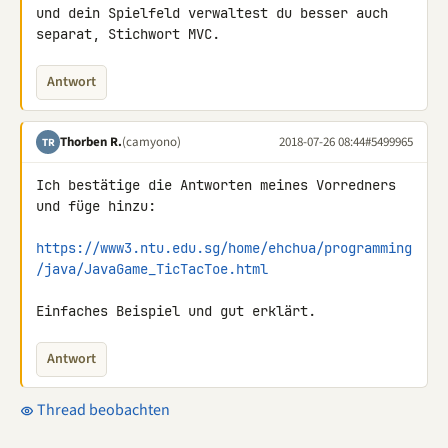
und dein Spielfeld verwaltest du besser auch 
separat, Stichwort MVC.
Antwort
Thorben R.
(camyono)
2018-07-26 08:44
#5499965
TR
Ich bestätige die Antworten meines Vorredners 
und füge hinzu:

https://www3.ntu.edu.sg/home/ehchua/programming
/java/JavaGame_TicTacToe.html
Einfaches Beispiel und gut erklärt.
Antwort
Thread beobachten