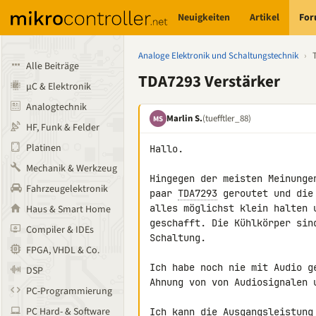
Neuigkeiten
Artikel
Fo
Analoge Elektronik und Schaltungstechnik
›
Alle Beiträge
TDA7293 Verstärker
µC & Elektronik
Analogtechnik
Marlin S.
(tuefftler_88)
MS
HF, Funk & Felder
Platinen
Hallo.

Mechanik & Werkzeug
Hingegen der meisten Meinunge
Fahrzeugelektronik
paar 
TDA7293
 geroutet und die
alles möglichst klein halten 
Haus & Smart Home
geschafft. Die Kühlkörper sin
Compiler & IDEs
Schaltung.

FPGA, VHDL & Co.
Ich habe noch nie mit Audio g
DSP
Ahnung von von Audiosignalen 
PC-Programmierung
PC Hard- & Software
Ich kann die Ausgangsleistung