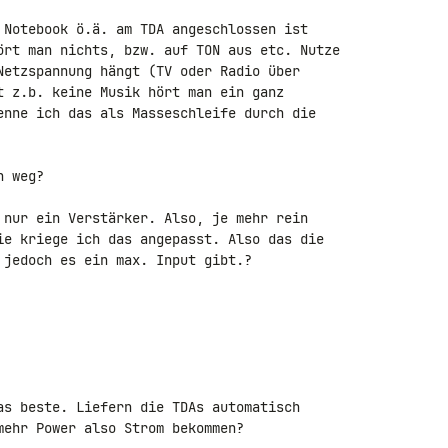
 Notebook ö.ä. am TDA angeschlossen ist 

ört man nichts, bzw. auf TON aus etc. Nutze 

Netzspannung hängt (TV oder Radio über 

t z.b. keine Musik hört man ein ganz 

enne ich das als Masseschleife durch die 

 weg?

 nur ein Verstärker. Also, je mehr rein 

ie kriege ich das angepasst. Also das die 

 jedoch es ein max. Input gibt.?

as beste. Liefern die TDAs automatisch 

mehr Power also Strom bekommen?
