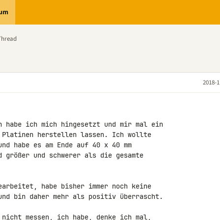
rum
Thread
2018-1
n habe ich mich hingesetzt und mir mal ein 

 Platinen herstellen lassen. Ich wollte 

und habe es am Ende auf 40 x 40 mm 

d größer und schwerer als die gesamte 

earbeitet, habe bisher immer noch keine 

und bin daher mehr als positiv überrascht.

 nicht messen, ich habe, denke ich mal, 
