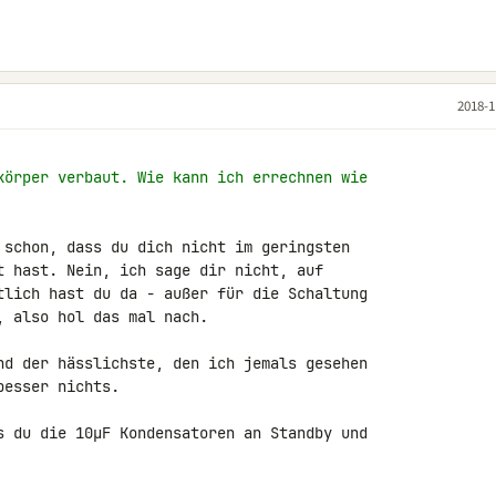
2018-1
körper verbaut. Wie kann ich errechnen wie
 schon, dass du dich nicht im geringsten 

t hast. Nein, ich sage dir nicht, auf 

tlich hast du da - außer für die Schaltung 

 also hol das mal nach.

nd der hässlichste, den ich jemals gesehen 

esser nichts.

s du die 10µF Kondensatoren an Standby und 
