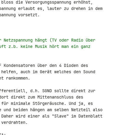
 bloss die Versorgungsspannung erhöhst, 

pannung erlaubt es, lauter zu drehen in dem 

annung vorsetzt.

r Netzspannung hängt (TV oder Radio über
uft z.b. keine Musik hört man ein ganz
F Kondensatoren über den 4 Dioden des 

 helfen, auch im Gerät welches den Sound 

t rankommen.

fferentiell, d.h. SGND sollte direkt zur 

dort direkt zum Mittenanschluss des 

 für minimale Störgeräusche. Und ja, es 

e und beiden hängen am selben Netzteil also 

 Daher wird einer als "Slave" im Datenblatt 

verdrahten.
