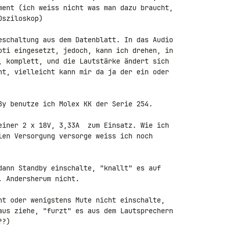
ment (ich weiss nicht was man dazu braucht, 

sziloskop)

eschaltung aus dem Datenblatt. In das Audio 

oti eingesetzt, jedoch, kann ich drehen, in 

, komplett, und die Lautstärke ändert sich 

ht, vielleicht kann mir da ja der ein oder 

By benutze ich Molex KK der Serie 254.

einer 2 x 18V, 3,33A  zum Einsatz. Wie ich 

len Versorgung versorge weiss ich noch 

dann Standby einschalte, "knallt" es auf 

 Andersherum nicht.

ht oder wenigstens Mute nicht einschalte, 

aus ziehe, "furzt" es aus dem Lautsprechern 

?)
