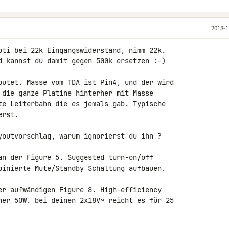
2018-1
oti bei 22k Eingangswiderstand, nimm 22k.

d kannst du damit gegen 500k ersetzen :-)

outet. Masse vom TDA ist Pin4, und der wird 

 die ganze Platine hinterher mit Masse 

te Leiterbahn die es jemals gab. Typische 

rst.

youtvorschlag, warum ignorierst du ihn ?

an der Figure 5. Suggested turn-on/off 

binierte Mute/Standby Schaltung aufbauen.

er aufwändigen Figure 8. High-efficiency 

her 50W. bei deinen 2x18V~ reicht es für 25 
