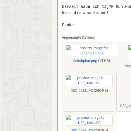
Derzeit habe ich 13,7K Kühlkö
Weit die ausreichen?

Danke
Angehängte Dateien:
(14 KB)
Schaltplan.png
Pla
(240 KB)
DSC_1082.JPG
DSC_1
(220 KB)
DSC_1085.JPG