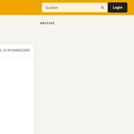
Login
ANZEIGE
1-18 09:56
#5625859