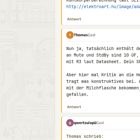
http://elektroart.hu/image/ad
Antwort
Thomas
Gast
T
Nun ja, tatsächlich enthält d
an Mute und StdBy sind 10 üF,
mit R3 laut Datasheet. Dein S
Aber hier mal Kritik an die H
tragt was konstruktives bei. 
mit der Milchflasche bekommen
gefallen.
Antwort
qwertzuiopü
Gast
Q
Thomas schrieb: