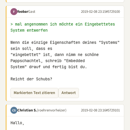
foobar
Gast
2019-02-08 23:15
#5729100
F
> mal angenommen ich möchte ein Eingebettetes 
System entwerfen
Wenn die einzige Eigenschaften deines "Systems" 
sein soll, dass es 

"eingebettet" ist, dann nimm ne schöne 
Pappschachtel, schreib "Embedded 

System" drauf und fertig bist du.

Reicht der Schubs?
Markierten Text zitieren
Antwort
Christian S.
(roehrenvorheizer)
2019-02-08 23:16
#5729101
CS
Hallo,
