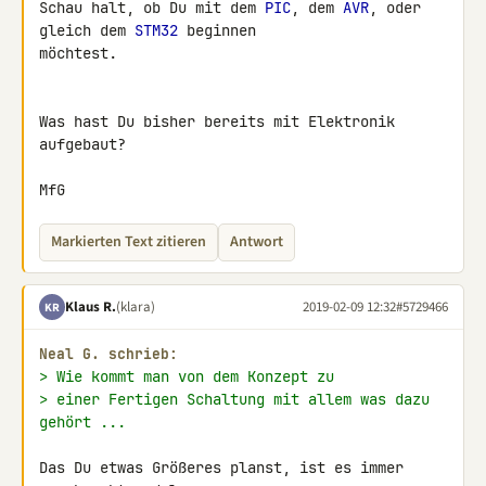
Schau halt, ob Du mit dem 
PIC
, dem 
AVR
, oder 
gleich dem 
STM32
 beginnen 

möchtest.

Was hast Du bisher bereits mit Elektronik 
aufgebaut?

MfG
Markierten Text zitieren
Antwort
Klaus R.
(klara)
2019-02-09 12:32
#5729466
KR
Neal G. schrieb:
> Wie kommt man von dem Konzept zu
> einer Fertigen Schaltung mit allem was dazu 
gehört ...
Das Du etwas Größeres planst, ist es immer 