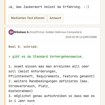
Ja, das Zauberwort heisst da Erfahrung. :-)
Markierten Text zitieren
Antwort
Nikolaus S.
(hns)
(Firma: Golden Delicious Computers)
NS
2019-02-09 12:52
#5729490
Neal G. schrieb:
> gibt es da Standard Vorhergehensweise.
1. exakt wissen was man erreichen will oder 
soll (meist Anforderungen, 

Pflichtenheft, Requirements, Features genannt)

2. weitere Randbedingungen definieren (max. 
Stromverbrauch, Platz, 

Kostenrahmen)

3. möglichst genau aufschreiben so dass man es 
in 1 Jahr noch 
