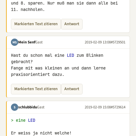
und 8. sparen. Nur muß man sie dann alle bei 
11. nachholen.
Markierten Text zitieren
Antwort
Mein Senf
Gast
2019-02-09 13:08
#5729501
MS
Hast du schon mal eine 
LED
 zum Blinken 
gebracht?

Fange mit was kleinen an und dann lerne 
praxisorientiert dazu.
Markierten Text zitieren
Antwort
schlubbidu
Gast
2019-02-09 15:08
#5729614
S
> eine 
LED
Er weiss ja nicht welche!