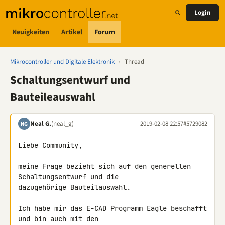
Login
Neuigkeiten
Artikel
Forum
Mikrocontroller und Digitale Elektronik
›
Thread
Schaltungsentwurf und
Bauteileauswahl
Neal G.
(neal_g)
2019-02-08 22:57
#5729082
NG
Liebe Community,

meine Frage bezieht sich auf den generellen 
Schaltungsentwurf und die 

dazugehörige Bauteilauswahl.

Ich habe mir das E-CAD Programm Eagle beschafft 
und bin auch mit den 
