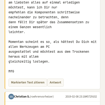
am liebsten alles auf einmal erledigen 
möchtest, kann ich Dir nur 

empfehlen die Komponenten schrittweise 
nacheinander zu betrachten, denn 

dann fällt Dir später das Zusammensetzen zu 
einem Ganzen wesentlich 

leichter.

Momentan scheint es so, als hättest Du Dich mit 
allen Werkzeugen am PC 

ausgestattet und möchtest aus dem Trockenen 
heraus mit allem 

gleichzeitig loslegen.

MfG
Markierten Text zitieren
Antwort
Christian S.
(roehrenvorheizer)
2019-02-08 23:18
#5729102
CS