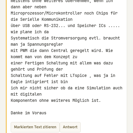
meistens ohne weiteres übernehmen, wenn ich 
dann aber neben 

Microprozessor/Microkontroller noch Chips für 
die Serielle Kommunikation 

über USB oder RS-232... und Speicher ICs ..... 
wie plane ich da 

Systematisch die Stromversorgung evtl. braucht 
man ja Spannungsregler 

mit PWM die dann Central geregelt wird. Wie 
kommt man von dem Konzept zu 

einer Fertigen Schaltung mit allem was dazu 
gehört und Prüfung der 

Schaltung auf Fehler mit LTspice , was ja in 
Eagle intigriert ist bin 

ich mir nicht sicher ob da eine Simulation auch 
mit digitalen 

Komponenten ohne weiteres Möglich ist.

Danke im Voraus
Markierten Text zitieren
Antwort