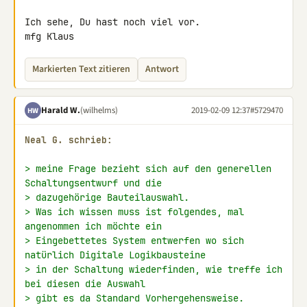
Ich sehe, Du hast noch viel vor.

mfg Klaus
Markierten Text zitieren
Antwort
Harald W.
(wilhelms)
2019-02-09 12:37
#5729470
HW
Neal G. schrieb:
> meine Frage bezieht sich auf den generellen 
Schaltungsentwurf und die
> dazugehörige Bauteilauswahl.
> Was ich wissen muss ist folgendes, mal 
angenommen ich möchte ein
> Eingebettetes System entwerfen wo sich 
natürlich Digitale Logikbausteine
> in der Schaltung wiederfinden, wie treffe ich 
bei diesen die Auswahl
> gibt es da Standard Vorhergehensweise.