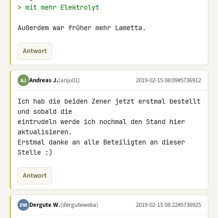
> mit mehr Elektrolyt
Außerdem war früher mehr Lametta.
Antwort
Andreas J.
(anju01)
2019-02-15 08:09
#5736912
AJ
Ich hab die beiden Zener jetzt erstmal bestellt 
und sobald die 

eintrudeln werde ich nochmal den Stand hier 
aktualisieren.

Erstmal danke an alle Beteiligten an dieser 
Stelle :)
Antwort
Dergute W.
(derguteweka)
2019-02-15 08:22
#5736925
DW