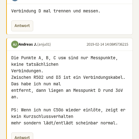
Verbindung D mal trennen und messen.
Antwort
Andreas J.
(anju01)
2019-02-14 14:08
#5736215
AJ
Die Punkte A, B, C usw sind nur Messpunkte, 
keine tatsächlichen 

Verbindungen.

Zwischen R502 und D3 ist ein Verbindungskabel. 
Das habe ich nun mal 

entfernt, dann liegen an Messpunkt D rund 36V 
an.

PS: Wenn ich nun C506 wieder einlöte, zeigt er 
kein Kurzschlussverhalten 

mehr sondern lädt/entlädt scheinbar normal.
Antwort