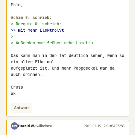
Moin,

Achim B. schrieb:
> Dergute W. schrieb:
>> mit mehr Elektrolyt
>
> Außerdem war früher mehr Lametta.
Das kann man in der Tat deutlich sehen, wenn so 
ein alter Elko mal 

aufgeplatzt ist. Und mehr Pappdeckel war da 
auch drinnen.

Gruss

WK
Antwort
Harald W.
(wilhelms)
2019-02-15 12:01
#5737285
HW