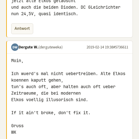
jetzt alle Elkos getauscht 

und auch die beiden Dioden. DC GLeichrichter 
nun 24,5V, quasi identisch.
Antwort
Dergute W.
(derguteweka)
2019-02-14 19:38
#5736611
DW
Moin,

Ich wuerd's mal nicht uebertreiben. Alte Elkos 
koennen kaputt gehen, 

tun's auch oft, aber halten auch oft ueber 
Zeitraeume, die bei modernen 

Elkos voellig illusorisch sind.

If it ain't broke, don't fix it.

Gruss

WK