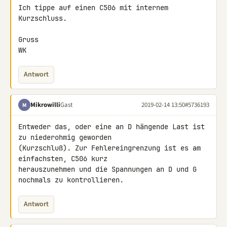
Ich tippe auf einen C506 mit internem 
Kurzschluss.

Gruss

WK
Antwort
Mikrowilli
Gast
2019-02-14 13:50
#5736193
M
Entweder das, oder eine an D hängende Last ist 
zu niederohmig geworden 

(Kurzschluß). Zur Fehlereingrenzung ist es am 
einfachsten, C506 kurz 

herauszunehmen und die Spannungen an D und G 
nochmals zu kontrollieren.
Antwort