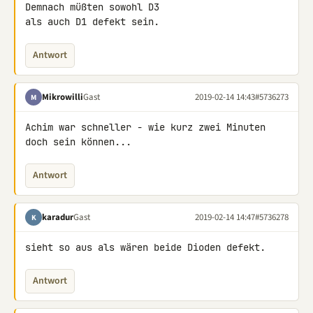
Demnach müßten sowohl D3 

als auch D1 defekt sein.
Antwort
Mikrowilli
Gast
2019-02-14 14:43
#5736273
M
Achim war schneller - wie kurz zwei Minuten 
doch sein können...
Antwort
karadur
Gast
2019-02-14 14:47
#5736278
K
sieht so aus als wären beide Dioden defekt.
Antwort