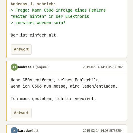
Andreas J. schrieb:
> Frage: Kann C506 infolge eines Fehlers 
"weiter hinten" in der Elektronik
> zerstört worden sein?
Der ist einfach alt.
Antwort
Andreas J.
(anju01)
2019-02-14 14:00
#5736202
AJ
Habe C506 entfernt, selbes Fehlerbild.

Wenn ich C506 nun messe, wird laden/entladen.

Ich muss gestehen, ich bin verwirrt.
Antwort
karadur
Gast
2019-02-14 14:03
#5736204
K