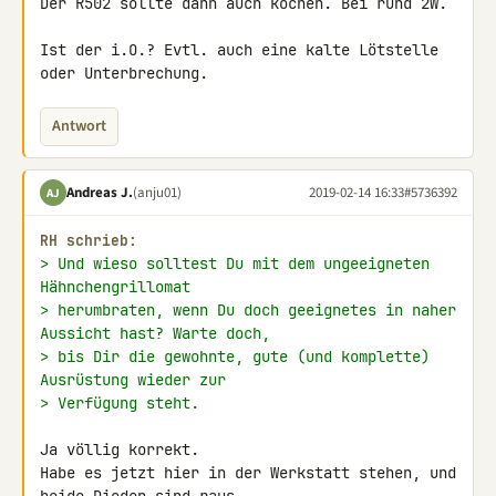
Der R502 sollte dann auch kochen. Bei rund 2W.

Ist der i.O.? Evtl. auch eine kalte Lötstelle 
oder Unterbrechung.
Antwort
Andreas J.
(anju01)
2019-02-14 16:33
#5736392
AJ
RH schrieb:
> Und wieso solltest Du mit dem ungeeigneten 
Hähnchengrillomat
> herumbraten, wenn Du doch geeignetes in naher 
Aussicht hast? Warte doch,
> bis Dir die gewohnte, gute (und komplette) 
Ausrüstung wieder zur
> Verfügung steht.
Ja völlig korrekt.

Habe es jetzt hier in der Werkstatt stehen, und 