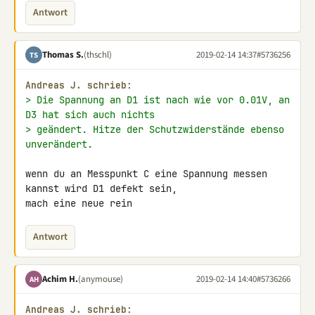
Antwort
Thomas S.
(thschl)
2019-02-14 14:37
#5736256
TS
Andreas J. schrieb:
> Die Spannung an D1 ist nach wie vor 0.01V, an 
D3 hat sich auch nichts
> geändert. Hitze der Schutzwiderstände ebenso 
unverändert.
wenn du an Messpunkt C eine Spannung messen 
kannst wird D1 defekt sein, 

mach eine neue rein
Antwort
Achim H.
(anymouse)
2019-02-14 14:40
#5736266
AH
Andreas J. schrieb: