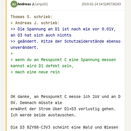
Andreas J.
(anju01)
2019-02-14 14:52
#5736283
AJ
Thomas S. schrieb:
> 
Andreas J. schrieb:
>> Die Spannung an D1 ist nach wie vor 0.01V, 
an D3 hat sich auch nichts
>> geändert. Hitze der Schutzwiderstände ebenso 
unverändert.
>
> wenn du an Messpunkt C eine Spannung messen 
kannst wird D1 defekt sein,
> mach eine neue rein
OK danke, an Messpunkt C messe ich 26V und an D 
0V. Demnach müsste wie 

erwähnt der Strom über D1+D3 verlustig gehen.

Ich werde beide austauschen.

Die D3 BZY88-C3V3 scheint eine Wald und Wiesen 