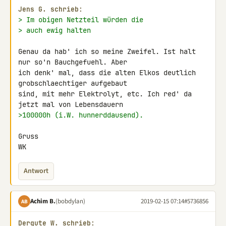
Jens G. schrieb:
> Im obigen Netzteil würden die
> auch ewig halten
Genau da hab' ich so meine Zweifel. Ist halt 
nur so'n Bauchgefuehl. Aber 

ich denk' mal, dass die alten Elkos deutlich 
grobschlaechtiger aufgebaut 

sind, mit mehr Elektrolyt, etc. Ich red' da 
>100000h (i.W. hunnerddausend).
Gruss

WK
Antwort
Achim B.
(bobdylan)
2019-02-15 07:14
#5736856
AB
Dergute W. schrieb: