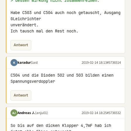
> dessen Wirkung nicht zusammenreimen.
Habe C503 und C504 auch noch getauscht, Ausgang 
GLeichrichter 

unverändert.

Ich tausch mal den Rest noch.
Antwort
karadur
Gast
2019-02-14 18:13
#5736514
K
C504 und die Dioden 502 und 503 bilden einen 
Spannungsverdoppler
Antwort
Andreas J.
(anju01)
2019-02-14 18:25
#5736532
AJ
So bis auf den dicken Klopper 4,7mF hab ich 