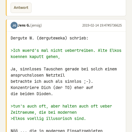
Antwort
Jens G.
(jensig)
2019-02-14 19:47
#5736625
JG
Dergute W. (derguteweka) schrieb:

>Ich wuerd's mal nicht uebertreiben. Alte Elkos 
koennen kaputt gehen,
Ja, sinnloses Tauschen gerade bei solch einem 
anspruchslosen Netzteil 

betrachte ich auch als sinnlos ;-). 
Konzentriere Dich (der TO) eher auf 

die beiden Dioden.

>tun's auch oft, aber halten auch oft ueber 
Zeitraeume, die bei modernen
>Elkos voellig illusorisch sind.
Nöö ... die in modernen Einsatzgebieten 