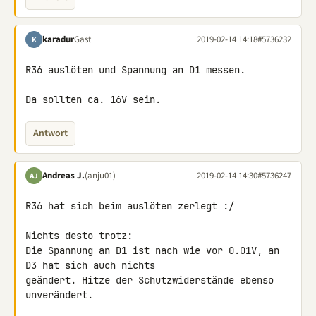
karadur
Gast
2019-02-14 14:18
#5736232
K
R36 auslöten und Spannung an D1 messen.

Da sollten ca. 16V sein.
Antwort
Andreas J.
(anju01)
2019-02-14 14:30
#5736247
AJ
R36 hat sich beim auslöten zerlegt :/

Nichts desto trotz:

Die Spannung an D1 ist nach wie vor 0.01V, an 
D3 hat sich auch nichts 

geändert. Hitze der Schutzwiderstände ebenso 
unverändert.