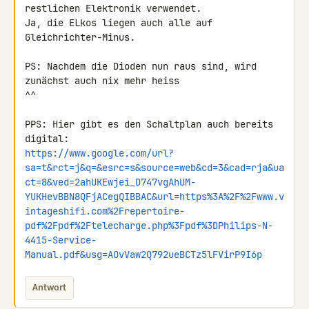
restlichen Elektronik verwendet.

Ja, die ELkos liegen auch alle auf 
Gleichrichter-Minus.

PS: Nachdem die Dioden nun raus sind, wird 
zunächst auch nix mehr heiss 

^^

PPS: Hier gibt es den Schaltplan auch bereits 
https://www.google.com/url?
sa=t&rct=j&q=&esrc=s&source=web&cd=3&cad=rja&ua
ct=8&ved=2ahUKEwjei_D747vgAhUM-
YUKHevBBN8QFjACegQIBBAC&url=https%3A%2F%2Fwww.v
intageshifi.com%2Frepertoire-
pdf%2Fpdf%2Ftelecharge.php%3Fpdf%3DPhilips-N-
4415-Service-
Manual.pdf&usg=AOvVaw2Q792ueBCTz5lFVirP9I6p
Antwort