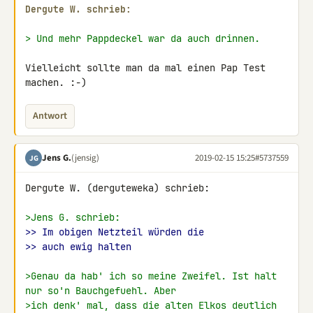
Dergute W. schrieb:
> Und mehr Pappdeckel war da auch drinnen.
Vielleicht sollte man da mal einen Pap Test 
machen. :-)
Antwort
Jens G.
(jensig)
2019-02-15 15:25
#5737559
JG
Dergute W. (derguteweka) schrieb:

>Jens G. schrieb:
>> Im obigen Netzteil würden die
>> auch ewig halten
>Genau da hab' ich so meine Zweifel. Ist halt 
nur so'n Bauchgefuehl. Aber
>ich denk' mal, dass die alten Elkos deutlich 