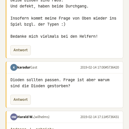
beide Dioden sind raus.

Und defekt, haben beide Durchgang.

Insofern kommt meine Frage von Oben wieder ins 
Spiel bzgl. der Typen :)

Bedanke mich vielmals bei den Helfern!
Antwort
karadur
Gast
2019-02-14 17:00
#5736420
K
Dioden sollten passen. Frage ist aber warum 
sind die Dioden gestorben?
Antwort
Harald W.
(wilhelms)
2019-02-14 17:11
#5736431
HW