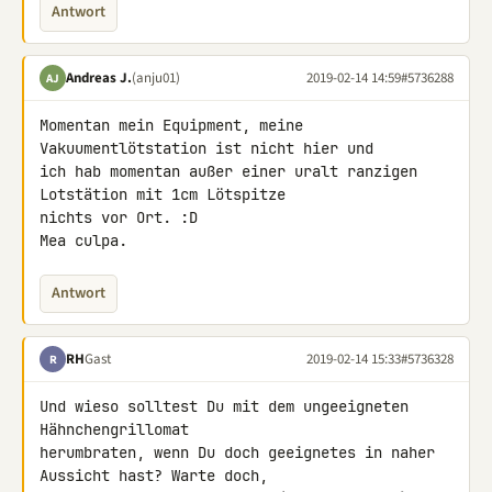
Antwort
Andreas J.
(anju01)
2019-02-14 14:59
#5736288
AJ
Momentan mein Equipment, meine 
Vakuumentlötstation ist nicht hier und 

ich hab momentan außer einer uralt ranzigen 
Lotstätion mit 1cm Lötspitze 

nichts vor Ort. :D

Mea culpa.
Antwort
RH
Gast
2019-02-14 15:33
#5736328
R
Und wieso solltest Du mit dem ungeeigneten 
Hähnchengrillomat 

herumbraten, wenn Du doch geeignetes in naher 
Aussicht hast? Warte doch, 
