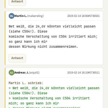
Antwort
Martin L.
(makersting)
2019-02-14 18:06
#5736501
ML
Wet weiß, die 24,6V könnten vielleicht passen 
(siehe C504!). Diese 

komische Verschaltung von C504 irritiert mich; 
so ganz kann ich mir 

dessen Wirkung nicht zusammenreimen.
Antwort
Andreas J.
(anju01)
2019-02-14 18:10
#5736511
AJ
Martin L. schrieb:
> Wet weiß, die 24,6V könnten vielleicht passen 
(siehe C504!). Diese
> komische Verschaltung von C504 irritiert 
mich; so ganz kann ich mir