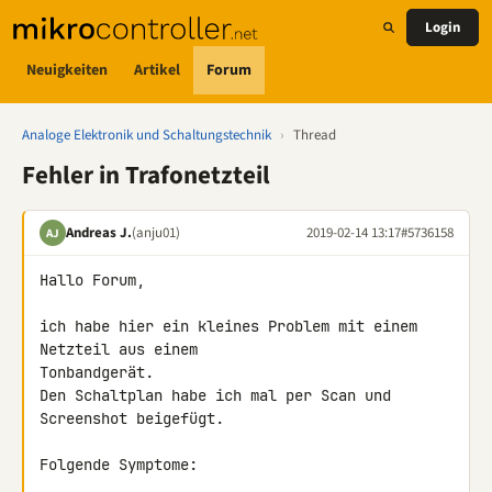
Login
Neuigkeiten
Artikel
Forum
Analoge Elektronik und Schaltungstechnik
›
Thread
Fehler in Trafonetzteil
Andreas J.
(anju01)
2019-02-14 13:17
#5736158
AJ
Hallo Forum,

ich habe hier ein kleines Problem mit einem 
Netzteil aus einem 

Tonbandgerät.

Den Schaltplan habe ich mal per Scan und 
Screenshot beigefügt.

Folgende Symptome:
