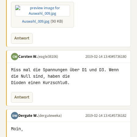
(90 KB)
Auswahl_009.jpg
Antwort
Carsten W.
(eagle38106)
2019-02-14 13:40
#5736180
CW
Miss mal die Spannungen über D1 und D3. Wenn 
die Null sind, haben die 

Dioden einen Kurzschluß.
Antwort
Dergute W.
(derguteweka)
2019-02-14 13:41
#5736182
DW
Moin,
