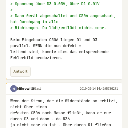
> Spannung über D3 0.05V, über D1 0.01V
>
> Dann Gerät abgeschaltet und C506 angeschaut, 
hat Durchgang in alle
> Richtungen. Da lädt/entlädt nichts mehr.
Beim Eingebauten C506 liegen D1 und D3 
parallel. WENN die nun defekt = 

leitend sind, konnte dies das entsprechende 
Fehlerbild produzieren.
Antwort
Mikrowilli
Gast
2019-02-14 14:42
#5736271
M
Wenn der Strom, der die Widerstände so erhitzt, 
nicht über einen 

defekten C506 nach Masse fließt, kann er nur 
durch D3 und dann - da R36 

ja nicht mehr da ist - über durch R1 fließen. 