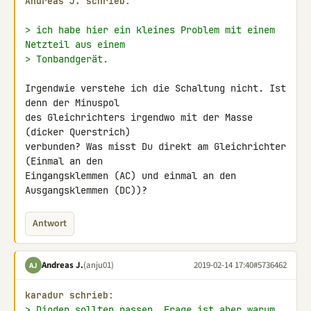
Andreas J. schrieb:
> ich habe hier ein kleines Problem mit einem 
Netzteil aus einem
> Tonbandgerät.
Irgendwie verstehe ich die Schaltung nicht. Ist 
denn der Minuspol

des Gleichrichters irgendwo mit der Masse 
(dicker Querstrich)

verbunden? Was misst Du direkt am Gleichrichter 
(Einmal an den

Eingangsklemmen (AC) und einmal an den 
Ausgangsklemmen (DC))?
Antwort
Andreas J.
(anju01)
2019-02-14 17:40
#5736462
AJ
karadur schrieb:
> Dioden sollten passen. Frage ist aber warum 