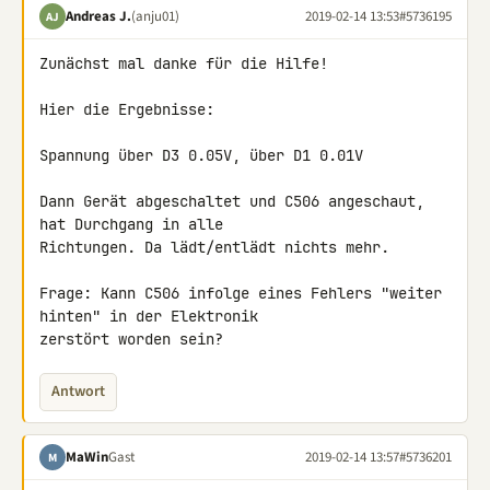
Andreas J.
(anju01)
2019-02-14 13:53
#5736195
AJ
Zunächst mal danke für die Hilfe!

Hier die Ergebnisse:

Spannung über D3 0.05V, über D1 0.01V

Dann Gerät abgeschaltet und C506 angeschaut, 
hat Durchgang in alle 

Richtungen. Da lädt/entlädt nichts mehr.

Frage: Kann C506 infolge eines Fehlers "weiter 
hinten" in der Elektronik 

zerstört worden sein?
Antwort
MaWin
Gast
2019-02-14 13:57
#5736201
M