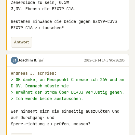
Zenerdiode zu sein, 0.5W 

3,3V. Ebenso die BZX79-C16.

Bestehen Einwände die beide gegen BZX79-C3V3 
BZX79-C16 zu tauschen?
Antwort
Joachim B.
(jar)
2019-02-14 14:57
#5736286
JB
Andreas J. schrieb:
> OK danke, an Messpunkt C messe ich 26V und an 
D 0V. Demnach müsste wie
> erwähnt der Strom über D1+D3 verlustig gehen.
> Ich werde beide austauschen.
wer hindert dich die einseitig auszulöten und 
auf Durchgang- und 

Sperr-richtung zu prüfen, messen?