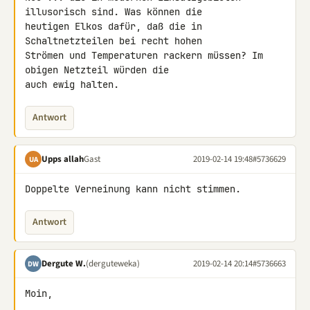
illusorisch sind. Was können die 

heutigen Elkos dafür, daß die in 
Schaltnetzteilen bei recht hohen 

Strömen und Temperaturen rackern müssen? Im 
obigen Netzteil würden die 

auch ewig halten.
Antwort
Upps allah
Gast
2019-02-14 19:48
#5736629
UA
Doppelte Verneinung kann nicht stimmen.
Antwort
Dergute W.
(derguteweka)
2019-02-14 20:14
#5736663
DW
Moin,
