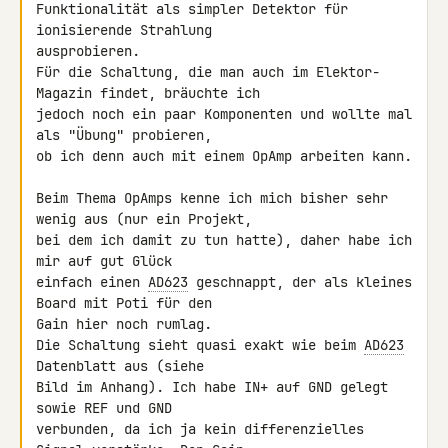
Funktionalität als simpler Detektor für 
ionisierende Strahlung 

ausprobieren.

Für die Schaltung, die man auch im Elektor-
Magazin findet, bräuchte ich 

jedoch noch ein paar Komponenten und wollte mal 
als "Übung" probieren, 

ob ich denn auch mit einem OpAmp arbeiten kann.

Beim Thema OpAmps kenne ich mich bisher sehr 
wenig aus (nur ein Projekt, 

bei dem ich damit zu tun hatte), daher habe ich 
mir auf gut Glück 

einfach einen 
AD623
 geschnappt, der als kleines 
Board mit Poti für den 

Gain hier noch rumlag.

Die Schaltung sieht quasi exakt wie beim 
AD623
Datenblatt aus (siehe 

Bild im Anhang). Ich habe IN+ auf GND gelegt 
sowie REF und GND 

verbunden, da ich ja kein differenzielles 