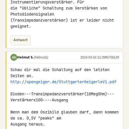
Instrumentierungsverstärker. Für 

die "übliche" Schaltung zum Verstärken von 
Photodiodensignalen 

(Transimpedanzverstärker) ist er leider nicht 
geeignet.
Antwort
Helmut S.
(helmuts)
2019-03-02 21:39
#5756139
HS
Schau dir mal die Schaltung auf den letzten 
http://opengeiger.de/StuttgarterGeigerleV1.pdf
Dioden---Transimpedanzverstärker(10MegOhm)---
Verstärkerx100----Ausgang

Wenn man dem Oszibild glauben darf, dann kommen 
da ca. 0,5V "peaks" am 

Ausgang heraus.
