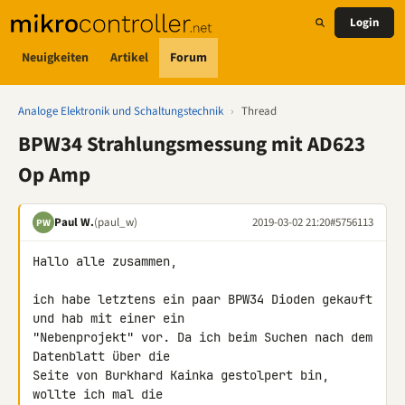
Login
Neuigkeiten
Artikel
Forum
Analoge Elektronik und Schaltungstechnik
›
Thread
BPW34 Strahlungsmessung mit AD623
Op Amp
Paul W.
(paul_w)
2019-03-02 21:20
#5756113
PW
Hallo alle zusammen,

ich habe letztens ein paar BPW34 Dioden gekauft 
und hab mit einer ein 

"Nebenprojekt" vor. Da ich beim Suchen nach dem 
Datenblatt über die 

Seite von Burkhard Kainka gestolpert bin, 
wollte ich mal die 
