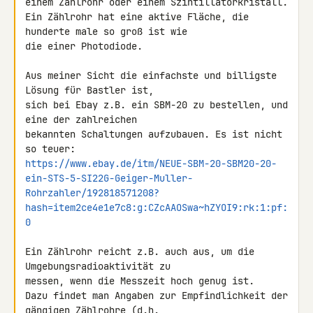
einem Zählrohr oder einem Szintillatorkristall.

Ein Zählrohr hat eine aktive Fläche, die 
hunderte male so groß ist wie 

die einer Photodiode.

Aus meiner Sicht die einfachste und billigste 
Lösung für Bastler ist, 

sich bei Ebay z.B. ein SBM-20 zu bestellen, und 
eine der zahlreichen 

bekannten Schaltungen aufzubauen. Es ist nicht 
https://www.ebay.de/itm/NEUE-SBM-20-SBM20-20-
ein-STS-5-SI22G-Geiger-Muller-
Rohrzahler/192818571208?
hash=item2ce4e1e7c8:g:CZcAAOSwa~hZYOI9:rk:1:pf:
0
Ein Zählrohr reicht z.B. auch aus, um die 
Umgebungsradioaktivität zu 

messen, wenn die Messzeit hoch genug ist.

Dazu findet man Angaben zur Empfindlichkeit der 
gängigen Zählrohre (d.h. 
