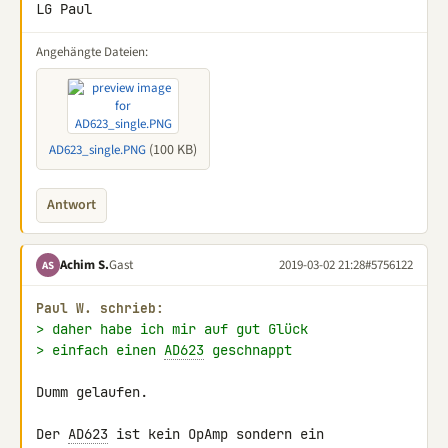
LG Paul
Angehängte Dateien:
(100 KB)
AD623_single.PNG
Antwort
Achim S.
Gast
2019-03-02 21:28
#5756122
AS
Paul W. schrieb:
> daher habe ich mir auf gut Glück
> einfach einen 
AD623
 geschnappt
Dumm gelaufen.

Der 
AD623
 ist kein OpAmp sondern ein 