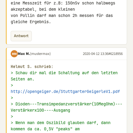
eine Messzeit für z.B: 150nSv schon halbwegs 
akzeptabel, bei dem kleinen 

von Pollin darf man schon 2h messen für das 
gleiche Ergebnis.
Antwort
Max M.
(mustermax)
2020-04-12 13:36
#6218956
MM
Helmut S. schrieb:
> Schau dir mal die Schaltung auf den letzten 
Seiten an.
> 
http://opengeiger.de/StuttgarterGeigerleV1.pdf
>
> Dioden---Transimpedanzverstärker(10MegOhm)---
Verstärkerx100----Ausgang
>
> Wenn man dem Oszibild glauben darf, dann 
kommen da ca. 0,5V "peaks" am