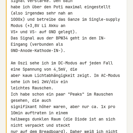
Signal verstärke. Den Gain 

habe ich über den Poti maximal eingestellt 
(also irgendwo sehr nah an 

1000x) und betreibe das Ganze im Single-supply 
Modus (+3,8V Li Akku an 

VS+ und VS- auf GND gelegt).

Das Signal aus der BPW34 geht in den IN- 
Eingang (verbunden als 

GND-Anode-Kathode-IN-).

Am Oszi sehe ich im DC-Modus auf jeden Fall 
eine Spannung von 4,5mV, die 

aber kaum Lichtabhängigkeit zeigt. Im AC-Modus 
sehe ich bei 2mV/div ein 

leichtes Rauschen.

Ich habe schon ein paar "Peaks" im Rauschen 
gesehen, die auch 

signifikant höher waren, aber nur ca. 1x pro 
10min auftraten in einem 

halbwegs dunklen Raum (die Diode ist an sich 
nicht verpackt und steckt 

nur auf dem Breadboard). Daher weiß ich nicht 