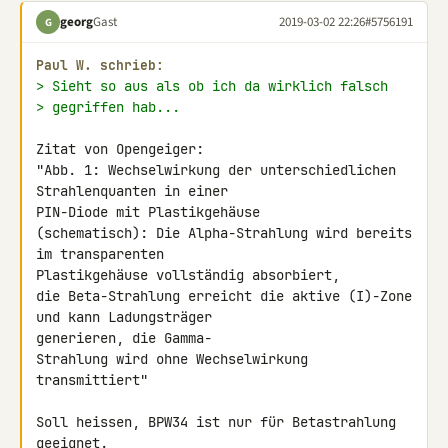
georg
Gast
2019-03-02 22:26
#5756191
G
Paul W. schrieb:
> Sieht so aus als ob ich da wirklich falsch
> gegriffen hab...
Zitat von Opengeiger:

"Abb. 1: Wechselwirkung der unterschiedlichen 
Strahlenquanten in einer 

PIN-Diode mit Plastikgehäuse

(schematisch): Die Alpha-Strahlung wird bereits 
im transparenten 

Plastikgehäuse vollständig absorbiert,

die Beta-Strahlung erreicht die aktive (I)-Zone 
und kann Ladungsträger 

generieren, die Gamma-

Strahlung wird ohne Wechselwirkung 
transmittiert"

Soll heissen, BPW34 ist nur für Betastrahlung 
geeignet.
