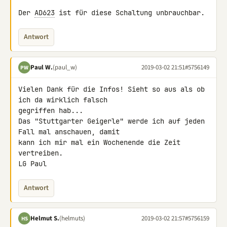
Der 
AD623
 ist für diese Schaltung unbrauchbar.
Antwort
Paul W.
(paul_w)
2019-03-02 21:51
#5756149
PW
Vielen Dank für die Infos! Sieht so aus als ob 
ich da wirklich falsch 

gegriffen hab...

Das "Stuttgarter Geigerle" werde ich auf jeden 
Fall mal anschauen, damit 

kann ich mir mal ein Wochenende die Zeit 
vertreiben.

LG Paul
Antwort
Helmut S.
(helmuts)
2019-03-02 21:57
#5756159
HS