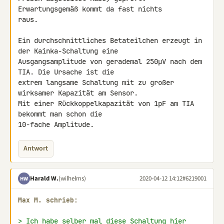
Erwartungsgemäß kommt da fast nichts 

raus.

Ein durchschnittliches Betateilchen erzeugt in 
der Kainka-Schaltung eine 

Ausgangsamplitude von gerademal 250µV nach dem 
TIA. Die Ursache ist die 

extrem langsame Schaltung mit zu großer 
wirksamer Kapazität am Sensor. 

Mit einer Rückkoppelkapazität von 1pF am TIA 
bekommt man schon die 

10-fache Amplitude.
Antwort
Harald W.
(wilhelms)
2020-04-12 14:12
#6219001
HW
Max M. schrieb:
> Ich habe selber mal diese Schaltung hier 