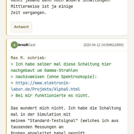
Kennt jemand denn noch andere Schaltungen? 
Mittlerweise ist ja einige 

Zeit vergangen.
Antwort
ArnoR
Gast
2020-04-12 14:09
#6218992
A
Max M. schrieb:
> Ich habe selber mal diese Schaltung hier 
nachgebaut um Gamma-Strahlen
> nachzuweisen (ohne Spektroskopie):
> 
https://www.elektronik-
labor.de/Projekte/Alpha5.html
> Bei mir funktionierte es nicht.
Das wundert mich nicht. Ich habe die Schaltung 
mal in der Simulation mit 

meinem "Standard-Testsignal" (welches ich aus 
tausenden Messungen an 

Proben abgeleitet habe) geprüft. 