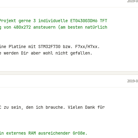
2019-0
Projekt gerne 3 individuelle ET043003DH6 TFT
g von 480x272 ansteuern (am besten natürlich
ine Platine mit STM32F730 bzw. F7xx/H7xx. 

e werden Dir aber wohl nicht gefallen.
2019-0
C zu sein, den ich brauche. Vielen Dank für 

in externes RAM ausreichender Größe.