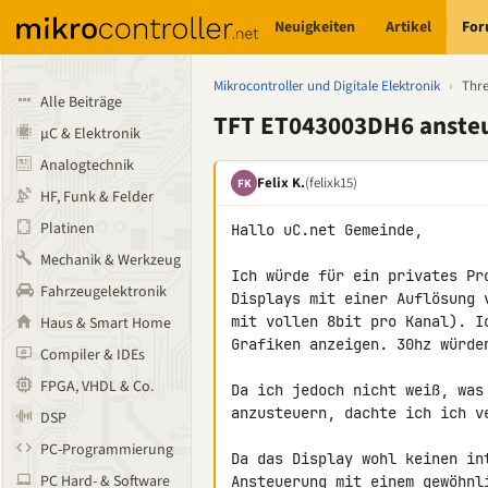
Neuigkeiten
Artikel
Fo
Mikrocontroller und Digitale Elektronik
›
Thr
Alle Beiträge
TFT ET043003DH6 ansteu
µC & Elektronik
Analogtechnik
Felix K.
(felixk15)
FK
HF, Funk & Felder
Platinen
Hallo uC.net Gemeinde,

Mechanik & Werkzeug
Ich würde für ein privates Pr
Fahrzeugelektronik
Displays mit einer Auflösung 
mit vollen 8bit pro Kanal). Ic
Haus & Smart Home
Grafiken anzeigen. 30hz würden
Compiler & IDEs
FPGA, VHDL & Co.
Da ich jedoch nicht weiß, was
anzusteuern, dachte ich ich ve
DSP
PC-Programmierung
Da das Display wohl keinen in
PC Hard- & Software
Ansteuerung mit einem gewöhnl