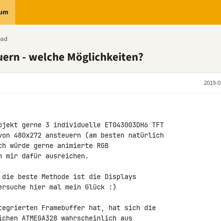
rum
ead
ern - welche Möglichkeiten?
2019-0
ojekt gerne 3 individuelle ET043003DH6 TFT 

von 480x272 ansteuern (am besten natürlich 

h würde gerne animierte RGB

 mir dafür ausreichen.

 die beste Methode ist die Displays 

rsuche hier mal mein Glück :)

tegrierten Framebuffer hat, hat sich die 

ichen 
ATMEGA328
 wahrscheinlich aus 
