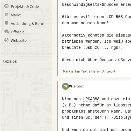
Geschwindigkeits-Gründen erled
Projekte & Code
Markt
Gibt es evtl einen LCD RGB Co
den man nehmen kann?

Ausbildung & Beruf
Offtopic
Alternativ könnten die Displa
Webseite
betrieben werden. Ich weiß ab
bräuchte (usb zu ... rgb?)

Würde mich über Denkanstöße v
ANZEIGE
Markierten Text zitieren
Antwort
W.S.
Gast
W
Nimm nen 
LPC4088
 und dazu ein
(z.B.) nehme dafür am liebste
problemlos ansteuern kann. Da
und einen µC, der TFT-Display
Und wenn du gut bist mit prog