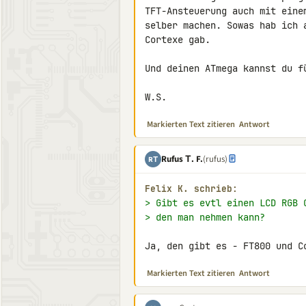
TFT-Ansteuerung auch mit eine
selber machen. Sowas hab ich 
Cortexe gab.

Und deinen ATmega kannst du fü
W.S.
Markierten Text zitieren
Antwort
Rufus Τ. F.
(rufus)
RΤ
Felix K. schrieb:
> Gibt es evtl einen LCD RGB 
> den man nehmen kann?
Ja, den gibt es - FT800 und C
Markierten Text zitieren
Antwort