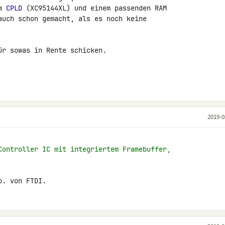
m 
CPLD
 (XC95144XL) und einem passenden RAM 

auch schon gemacht, als es noch keine 

r sowas in Rente schicken.

2019-0
Controller IC mit integriertem Framebuffer,
o. von FTDI.