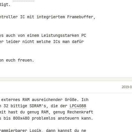
igt.

ntroller IC mit integriertem Framebuffer, 

ys auch von einem Leistungsstarken PC 

er leider nicht welche ICs man dafür 

on euch freuen.
2019-0
 externes RAM ausreichender Größe. Ich 

n 32 bittige SDRAM's, die der 
LPC4088
mit hast du genug RAM, genug Rechenkraft 

s bis 800x480 problemlos ansteuern kann.

rammierbarer Logik, dann kannst du ne 
