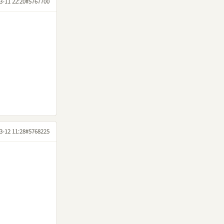
3-11 22:20
#5767700
3-12 11:28
#5768225