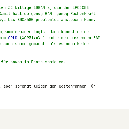
ten 32 bittige SDRAM's, die der 
LPC4088
Damit hast du genug RAM, genug Rechenkraft
ays bis 800x480 problemlos ansteuern kann.
ogrammierbarer Logik, dann kannst du ne
nem 
CPLD
 (XC95144XL) und einem passenden RAM
h auch schon gemacht, als es noch keine
 für sowas in Rente schicken.
, aber sprengt leider den Kostenrahmen für 
