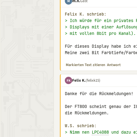
m.n.
Gast
M
Felix K. schrieb:
> Ich würde für ein privates 
> Displays mit einer Auflösun
> mit vollen 8bit pro Kanal).
Für dieses Display habe ich e
Meine zwei Bit Farbtiefe/Farb
Markierten Text zitieren
Antwort
Felix K.
(felixk15)
FK
Danke für die Rückmeldungen!

Der FT800 scheint genau der I
die Rückmeldungen.

W.S. schrieb:
> Nimm nen 
LPC4088
 und dazu e