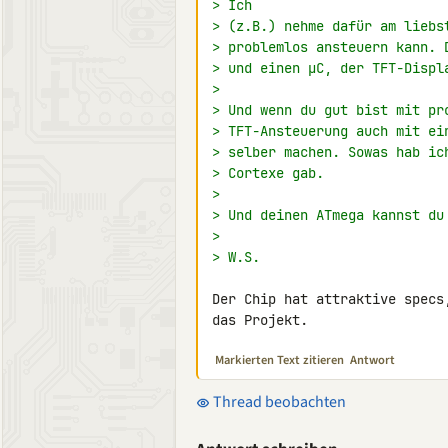
> Ich
> (z.B.) nehme dafür am liebs
> problemlos ansteuern kann. 
> und einen µC, der TFT-Displ
>
> Und wenn du gut bist mit pr
> TFT-Ansteuerung auch mit ei
> selber machen. Sowas hab ic
> Cortexe gab.
>
> Und deinen ATmega kannst du
>
> W.S.
Der Chip hat attraktive specs
das Projekt.
Markierten Text zitieren
Antwort
Thread beobachten