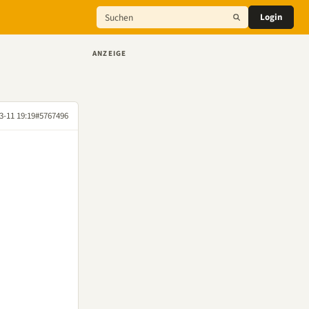
Login
ANZEIGE
3-11 19:19
#5767496