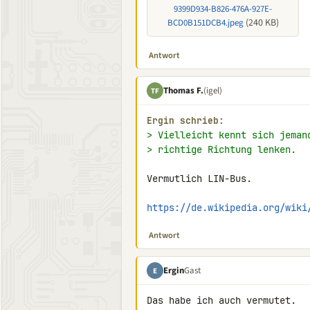
9399D934-B826-476A-927E-
(240 KB)
BCD0B151DCB4.jpeg
Antwort
Thomas F.
(igel)
TF
Ergin schrieb:
> Vielleicht kennt sich jeman
> richtige Richtung lenken.
Vermutlich LIN-Bus.

https://de.wikipedia.org/wiki
Antwort
Ergin
Gast
E
Das habe ich auch vermutet.
