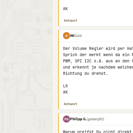
AK
Antwort
AK
Gast
A
Der Volume Regler wird per Ha
Sprich der merkt wenn da ein 
PWM, SPI I2C o.ä. aus an den 
und erkennt je nachdem welche
Richtung du drehst.

LG

AK
Antwort
Philipp G.
(geiserp01)
PG
Warum greifst Du nicht direkt