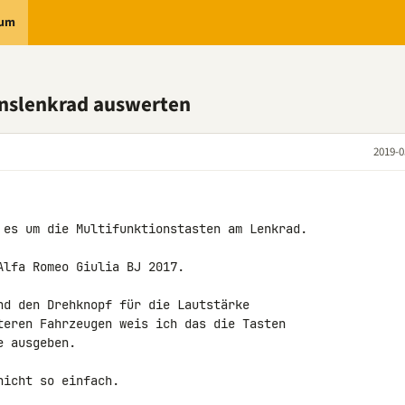
rum
onslenkrad auswerten
2019-0
 es um die Multifunktionstasten am Lenkrad.

lfa Romeo Giulia BJ 2017.

nd den Drehknopf für die Lautstärke 

teren Fahrzeugen weis ich das die Tasten 

 ausgeben.

icht so einfach.
