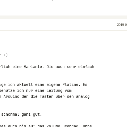
2019-0
 :)

rlich eine Variante. Die auch sehr einfach 

ige ich aktuell eine eigene Platine. Es 

benutze ich nur eine Leitung vom 

n Arduino der die Taster über den analog 

schonmal ganz gut.

das auch bis auf das Volume Drehrad. Ohne 
