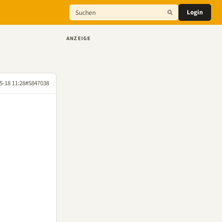
Login
ANZEIGE
5-18 11:28
#5847038