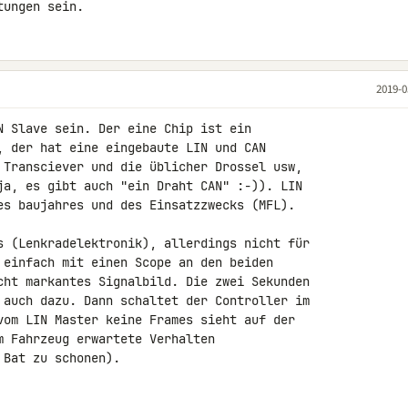
tungen sein.
2019-0
N Slave sein. Der eine Chip ist ein 

, der hat eine eingebaute LIN und CAN 

 Transciever und die üblicher Drossel usw, 

ja, es gibt auch "ein Draht CAN" :-)). LIN 

es baujahres und des Einsatzzwecks (MFL).

s (Lenkradelektronik), allerdings nicht für 

 einfach mit einen Scope an den beiden 

cht markantes Signalbild. Die zwei Sekunden 

 auch dazu. Dann schaltet der Controller im 

vom LIN Master keine Frames sieht auf der 

m Fahrzeug erwartete Verhalten 

Bat zu schonen).
