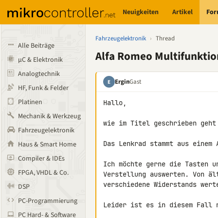
Neuigkeiten
Artikel
Fo
Fahrzeugelektronik
›
Thread
Alle Beiträge
Alfa Romeo Multifunkti
µC & Elektronik
Analogtechnik
Ergin
Gast
E
HF, Funk & Felder
Platinen
Hallo,

Mechanik & Werkzeug
wie im Titel geschrieben geht
Fahrzeugelektronik
Das Lenkrad stammt aus einem A
Haus & Smart Home
Compiler & IDEs
Ich möchte gerne die Tasten u
FPGA, VHDL & Co.
Verstellung auswerten. Von äl
verschiedene Widerstands werte
DSP
PC-Programmierung
Leider ist es in diesem Fall n
PC Hard- & Software