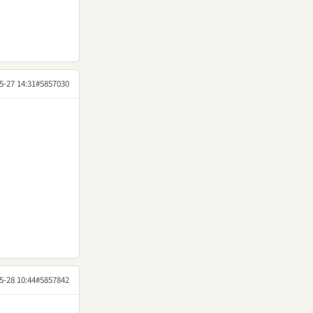
5-27 14:31
#5857030
5-28 10:44
#5857842