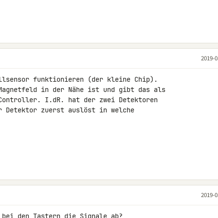
2019-0
llsensor funktionieren (der kleine Chip). 

Magnetfeld in der Nähe ist und gibt das als 

Controller. I.dR. hat der zwei Detektoren 

r Detektor zuerst auslöst in welche 

2019-0
 bei den Tastern die Signale ab?