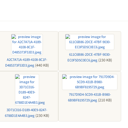
611C6B86-2DCE-47BF-9030-
A2C7A71A-4189-4108-8C1F-
(230 KB)
EC0F5D5C0EC6.jpeg
(440 KB)
D485373F53D3.jpeg
7917D9D4-5CD9-431B-B980-
(210 KB)
6B9BF8195729.jpeg
3D71C016-D189-40E9-8247-
(230 KB)
6788D1E4A4B3.jpeg