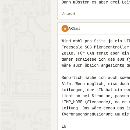
Dann müssten es aber drei Lei
Antwort
AK
Gast
A
Wird wohl pro Seite je ein LI
Freescale S08 Mikrocontroller
Zelle. Für CAN fehlt aber ein
daher schliesse ich das aus (
wäre auch üblich angesichts d
Beruflich mache ich auch sowa
Alfa. Wenn möglich, miss doch
Leitungen, der LIN hat ein re
Licht an bei Strom an, passen
LIMP_HOME (Sleepmode), da er 
Leitung. Das wäre genau das i
(Verbrauchsreduzierung um die 
LG
