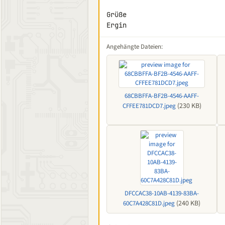
Grüße

Ergin
Angehängte Dateien:
68CBBFFA-BF2B-4546-AAFF-
(230 KB)
CFFEE781DCD7.jpeg
DFCCAC38-10AB-4139-83BA-
(240 KB)
60C7A428C81D.jpeg