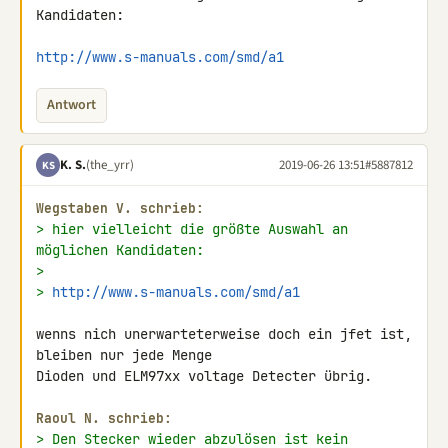
Kandidaten:

http://www.s-manuals.com/smd/a1
Antwort
K. S.
(the_yrr)
2019-06-26 13:51
#5887812
KS
Wegstaben V. schrieb:
> hier vielleicht die größte Auswahl an 
möglichen Kandidaten:
>
> 
http://www.s-manuals.com/smd/a1
wenns nich unerwarteterweise doch ein jfet ist, 
bleiben nur jede Menge 

Dioden und ELM97xx voltage Detecter übrig.

Raoul N. schrieb:
> Den Stecker wieder abzulösen ist kein 