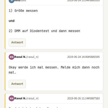
hinz
Gast
2019-06-24 13:04
#5885535
H
1) Größe messen

und
2) DMM auf Diodentest und dann messen
Antwort
Raoul N.
(raoul_n)
2019-06-24 14:06
#5885595
RN
Okay werde ich mal messen. Melde mich dann noch 
mal.
Antwort
Raoul N.
(raoul_n)
2019-06-26 11:14
#5887583
RN