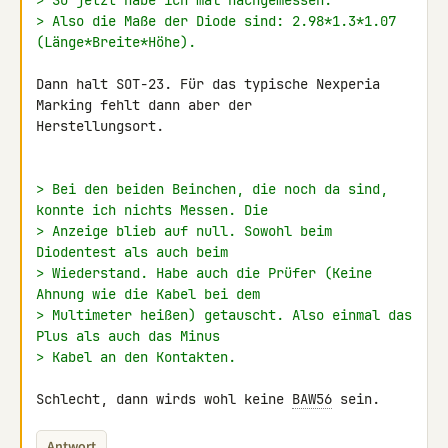
> So jetzt habe ich mal nachgemessen.
> Also die Maße der Diode sind: 2.98*1.3*1.07 
(Länge*Breite*Höhe).
Dann halt SOT-23. Für das typische Nexperia 
Marking fehlt dann aber der 

Herstellungsort.

> Bei den beiden Beinchen, die noch da sind, 
konnte ich nichts Messen. Die
> Anzeige blieb auf null. Sowohl beim 
Diodentest als auch beim
> Wiederstand. Habe auch die Prüfer (Keine 
Ahnung wie die Kabel bei dem
> Multimeter heißen) getauscht. Also einmal das 
Plus als auch das Minus
> Kabel an den Kontakten.
Schlecht, dann wirds wohl keine 
BAW56
 sein.
Antwort