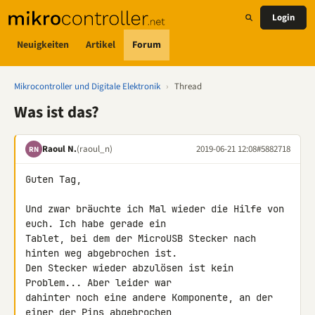
Login
Neuigkeiten
Artikel
Forum
Mikrocontroller und Digitale Elektronik
›
Thread
Was ist das?
Raoul N.
(raoul_n)
2019-06-21 12:08
#5882718
RN
Guten Tag,

Und zwar bräuchte ich Mal wieder die Hilfe von 
euch. Ich habe gerade ein 

Tablet, bei dem der MicroUSB Stecker nach 
hinten weg abgebrochen ist. 

Den Stecker wieder abzulösen ist kein 
Problem... Aber leider war 

dahinter noch eine andere Komponente, an der 
einer der Pins abgebrochen 
