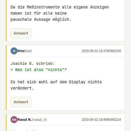
Da die Meßinstrumente alle eigene Anzeigen 
haben ist für alle keine 

pauschale Aussage möglich.
Antwort
hinz
Gast
2019-09-02 16:37
#5960194
H
Joachim B. schrieb:
> Was ist also "nichts"?
Es hat sich wohl auf dem Display nichts 
verändert.
Antwort
Raoul N.
(raoul_n)
2019-09-02 16:49
#5960214
RN