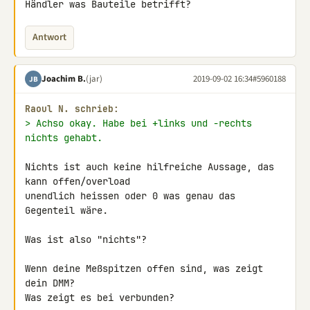
Händler was Bauteile betrifft?
Antwort
Joachim B.
(jar)
2019-09-02 16:34
#5960188
JB
Raoul N. schrieb:
> Achso okay. Habe bei +links und -rechts 
nichts gehabt.
Nichts ist auch keine hilfreiche Aussage, das 
kann offen/overload 

unendlich heissen oder 0 was genau das 
Gegenteil wäre.

Was ist also "nichts"?

Wenn deine Meßspitzen offen sind, was zeigt 
dein DMM?

Was zeigt es bei verbunden?
