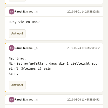
Raoul N.
(raoul_n)
2019-06-21 14:29
#5882868
RN
Okay vielen Dank
Antwort
Raoul N.
(raoul_n)
2019-06-24 11:40
#5885462
RN
Nachtrag:

Mir ist aufgefallen, dass die 1 vielleicht auch 
ein l (kleines L) sein 

kann.
Antwort
Raoul N.
(raoul_n)
2019-06-24 11:46
#5885473
RN