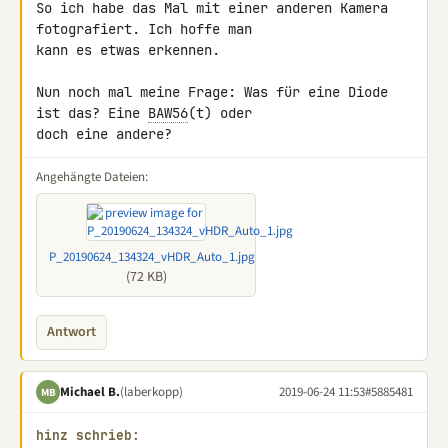
So ich habe das Mal mit einer anderen Kamera 
fotografiert. Ich hoffe man 

kann es etwas erkennen.

Nun noch mal meine Frage: Was für eine Diode 
ist das? Eine 
BAW56
(t) oder 

doch eine andere?
Angehängte Dateien:
P_20190624_134324_vHDR_Auto_1.jpg
(72 KB)
Antwort
Michael B.
(laberkopp)
2019-06-24 11:53
#5885481
MB
hinz schrieb: