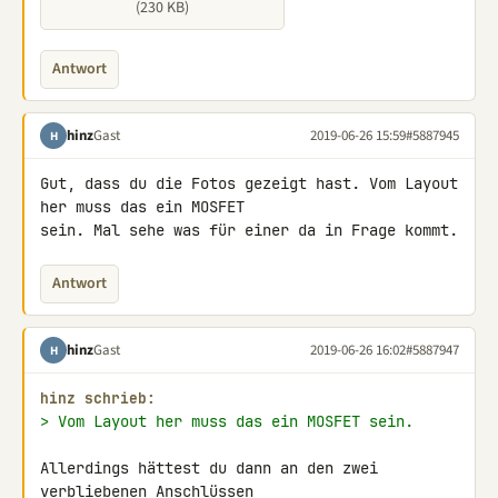
(230 KB)
Antwort
hinz
Gast
2019-06-26 15:59
#5887945
H
Gut, dass du die Fotos gezeigt hast. Vom Layout 
her muss das ein MOSFET 

sein. Mal sehe was für einer da in Frage kommt.
Antwort
hinz
Gast
2019-06-26 16:02
#5887947
H
hinz schrieb:
> Vom Layout her muss das ein MOSFET sein.
Allerdings hättest du dann an den zwei 
verbliebenen Anschlüssen 
