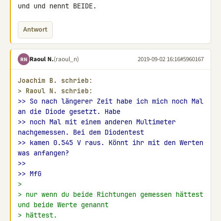
und und nennt BEIDE.
Antwort
Raoul N.
(raoul_n)
2019-09-02 16:16
#5960167
RN
Joachim B. schrieb:
> 
Raoul N. schrieb:
>> So nach längerer Zeit habe ich mich noch Mal 
an die Diode gesetzt. Habe
>> noch Mal mit einem anderen Multimeter 
nachgemessen. Bei dem Diodentest
>> kamen 0.545 V raus. Könnt ihr mit den Werten 
was anfangen?
>>
>> MfG
>
> nur wenn du beide Richtungen gemessen hättest 
und beide Werte genannt
> hättest.