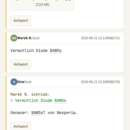
(220 KB)
Antwort
Marek N.
Gast
2019-06-21 12:11
#5882721
MN
Vermutlich Diode 
BAW56
Antwort
hinz
Gast
2019-06-21 12:32
#5882745
H
Marek N. schrieb:
> Vermutlich Diode 
BAW56
Genauer: 
BAW56
T von Nexperia.
Antwort