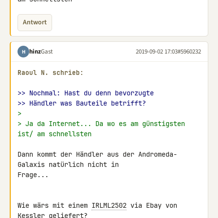
Antwort
hinz
Gast
2019-09-02 17:03
#5960232
H
Raoul N. schrieb:
>> Nochmal: Hast du denn bevorzugte
>> Händler was Bauteile betrifft?
>
> Ja da Internet... Da wo es am günstigsten 
ist/ am schnellsten
Dann kommt der Händler aus der Andromeda-
Galaxis natürlich nicht in 

Frage...

Wie wärs mit einem 
IRLML2502
 via Ebay von 
Kessler geliefert?
