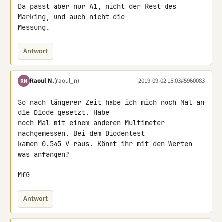
Da passt aber nur A1, nicht der Rest des 
Marking, und auch nicht die 

Messung.
Antwort
Raoul N.
(raoul_n)
2019-09-02 15:03
#5960083
RN
So nach längerer Zeit habe ich mich noch Mal an 
die Diode gesetzt. Habe 

noch Mal mit einem anderen Multimeter 
nachgemessen. Bei dem Diodentest 

kamen 0.545 V raus. Könnt ihr mit den Werten 
was anfangen?

MfG
Antwort