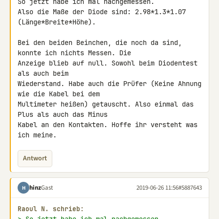
So jetzt habe ich mal nachgemessen.

Also die Maße der Diode sind: 2.98*1.3*1.07 
(Länge*Breite*Höhe).

Bei den beiden Beinchen, die noch da sind, 
konnte ich nichts Messen. Die 

Anzeige blieb auf null. Sowohl beim Diodentest 
als auch beim 

Wiederstand. Habe auch die Prüfer (Keine Ahnung 
wie die Kabel bei dem 

Multimeter heißen) getauscht. Also einmal das 
Plus als auch das Minus 

Kabel an den Kontakten. Hoffe ihr versteht was 
ich meine.
Antwort
hinz
Gast
2019-06-26 11:56
#5887643
H
Raoul N. schrieb: