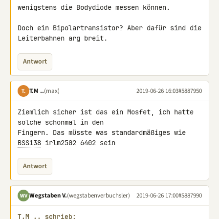
wenigstens die Bodydiode messen können.

Doch ein Bipolartransistor? Aber dafür sind die 
Leiterbahnen arg breit.
Antwort
T.M ..
(max)
2019-06-26 16:03
#5887950
T.
Ziemlich sicher ist das ein Mosfet, ich hatte 
solche schonmal in den 

Fingern. Das müsste was standardmäßiges wie 
BSS138
 irlm2502 6402 sein
Antwort
Wegstaben V.
(wegstabenverbuchsler)
2019-06-26 17:00
#5887990
WV
T.M .. schrieb: