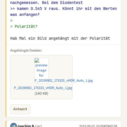
nachgemessen. Bei dem Diodentest
>> kamen 0.545 V raus. Könnt ihr mit den Werten 
was anfangen?
>
> Polarität?
Hab Mal ein Bild angehängt mit der Polarität
Angehängte Dateien:
P_20190902_175333_vHDR_Auto_1.jpg
(240 KB)
Antwort
Joachim B.
(jar)
2019-09-02 16:05
#5960158
JB