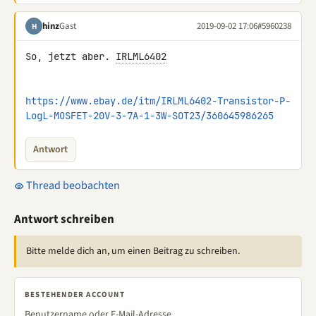
hinz
Gast
2019-09-02 17:06
#5960238
H
So, jetzt aber. 
IRLML6402
https://www.ebay.de/itm/IRLML6402-Transistor-P-
LogL-MOSFET-20V-3-7A-1-3W-SOT23/360645986265
Antwort
Thread beobachten
Antwort schreiben
Bitte melde dich an, um einen Beitrag zu schreiben.
BESTEHENDER ACCOUNT
Benutzername oder E-Mail-Adresse