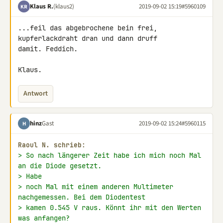
Klaus R.
(klaus2)
2019-09-02 15:19
#5960109
KR
...feil das abgebrochene bein frei, 
kupferlackdraht dran und dann druff 

damit. Feddich.

Klaus.
Antwort
hinz
Gast
2019-09-02 15:24
#5960115
H
Raoul N. schrieb:
> So nach längerer Zeit habe ich mich noch Mal 
an die Diode gesetzt.
> Habe
> noch Mal mit einem anderen Multimeter 
nachgemessen. Bei dem Diodentest
> kamen 0.545 V raus. Könnt ihr mit den Werten 
was anfangen?