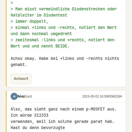
>
> Man misst vermeindliche Diodenstrecken oder 
Halbleiter im Diodentest
> immer doppelt,
> einmal +links und -rechts, notiert den Wert 
und dann nochmal umgedreht
> zweitesmal -links und +rechts, notiert den 
Wert und und nennt BEIDE.
Achso okay. Habe bei +links und -rechts nichts 
gehabt.
Antwort
hinz
Gast
2019-09-02 16:30
#5960184
H
Also, das sieht ganz nach einem p-MOSFET aus. 
Ich würde SI2333 

verwenden, weil ich solche gerade parat hab. 
Hast du denn bevorzugte 
