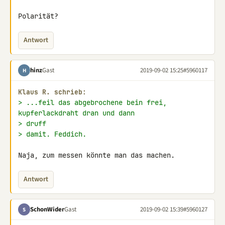
Polarität?
Antwort
hinz
Gast
2019-09-02 15:25
#5960117
H
Klaus R. schrieb:
> ...feil das abgebrochene bein frei, 
kupferlackdraht dran und dann
> druff
> damit. Feddich.
Naja, zum messen könnte man das machen.
Antwort
SchonWider
Gast
2019-09-02 15:39
#5960127
S