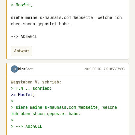
> Mosfet,
siehe meine s-maunals.com Webseite, welche ich 
oben shcon gepostet habe.

--> AO3401L
Antwort
hinz
Gast
2019-06-26 17:01
#5887993
H
Wegstaben V. schrieb:
> T.M .. schrieb:
>> Mosfet,
>
> siehe meine s-maunals.com Webseite, welche 
ich oben shcon gepostet habe.
>
> --> AO3401L