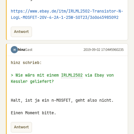
https://www.ebay.de/itm/IRLML2502-Transistor-N-
LogL-MOSFET-20V-4-2A-1-25W-SOT23/360645985092
Antwort
hinz
Gast
2019-09-02 17:04
#5960235
H
hinz schrieb:
> Wie wärs mit einem 
IRLML2502
 via Ebay von 
Kessler geliefert?
Halt, ist ja ein n-MOSFET, geht also nicht.

Einen Moment bitte.
Antwort