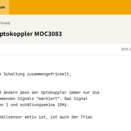
rum
Thread
Optokoppler MOC3083
2019-1
e Schaltung zusammengefrickelt, 

d ändern dass der Optokoppler immer nur die 

mmenden Signals "markiert". Das Signal 

n 1 und schätzungsweise 10Hz.

Hallsensor aktiv ist, ist auch der Triac 
