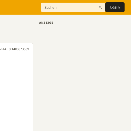
Login
ANZEIGE
2-14 18:14
#6073559