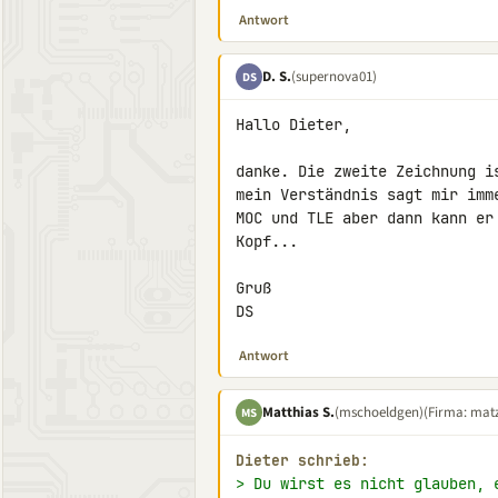
Antwort
D. S.
(supernova01)
DS
Hallo Dieter,

danke. Die zweite Zeichnung i
mein Verständnis sagt mir imm
MOC und TLE aber dann kann er
Kopf...

Gruß

DS
Antwort
Matthias S.
(mschoeldgen)
(Firma: matz
MS
Dieter schrieb:
> Du wirst es nicht glauben, 