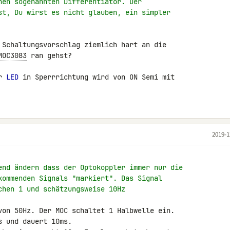
nen sogenannten Differentiator. Der
st, Du wirst es nicht glauben, ein simpler
 Schaltungsvorschlag ziemlich hart an die 

MOC3083
 ran gehst?

r 
LED
 in Sperrrichtung wird von ON Semi mit 

2019-1
end ändern dass der Optokoppler immer nur die
kommenden Signals "markiert". Das Signal
chen 1 und schätzungsweise 10Hz
von 50Hz. Der MOC schaltet 1 Halbwelle ein. 

 und dauert 10ms.
