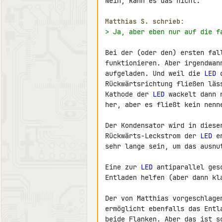
Nein, kann es das nicht.

Matthias S. schrieb:
> Ja, aber eben nur auf die f
Bei der (oder den) ersten fal
funktionieren. Aber irgendwan
aufgeladen. Und weil die 
LED
 
Rückwärtsrichtung fließen läs
Kathode der 
LED
 wackelt dann 
her, aber es fließt kein nenn
Der Kondensator wird in diese
Rückwärts-Leckstrom der 
LED
 e
sehr lange sein, um das ausnut
Eine zur 
LED
 antiparallel ges
Entladen helfen (aber dann kl
Der von Matthias vorgeschlage
ermöglicht ebenfalls das Entl
beide Flanken. Aber das ist s