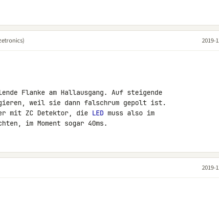
etronics)
2019-1
lende Flanke am Hallausgang. Auf steigende 

gieren, weil sie dann falschrum gepolt ist. 

er mit ZC Detektor, die 
LED
 muss also im 

chten, im Moment sogar 40ms.
2019-1