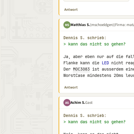
Antwort
Matthias S.
(mschoeldgen)
(Firma: matz
MS
Dennis S. schrieb:
> kann das nicht so gehen?
Ja, aber eben nur auf die fal
Flanke kann die 
LED
 nicht rea
Der 
MOC3083
 ist ausserdem ein
WorstCase mindestens 20ms leu
Antwort
Achim S.
Gast
AS
Dennis S. schrieb:
> kann das nicht so gehen?