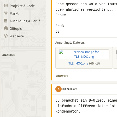
Sehe gerade den Wald vor laut
Projekte & Code
oder ähnliches verzichten...

Markt
Danke

Ausbildung & Beruf
Gruß

Offtopic
DS
Webseite
Angehängte Dateien:
ANZEIGE
(46 KB)
TLE_MOC.png
Antwort
Dieter
Gast
D
Du brauchst ein D-Glied, eine
einfachste Differentiator ist
Kondensator.