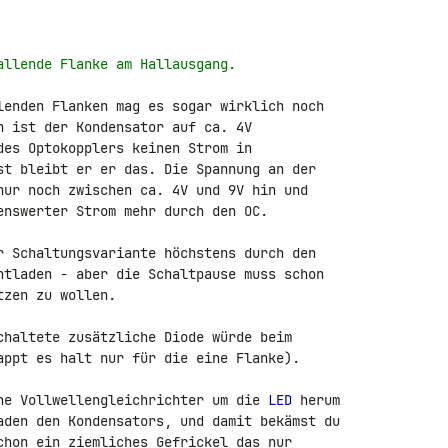
allende Flanke am Hallausgang.
lenden Flanken mag es sogar wirklich noch 

n ist der Kondensator auf ca. 4V 

des Optokopplers keinen Strom in 

st bleibt er er das. Die Spannung an der 

nur noch zwischen ca. 4V und 9V hin und 

enswerter Strom mehr durch den OC.

r Schaltungsvariante höchstens durch den 

ntladen - aber die Schaltpause muss schon 

zen zu wollen.

chaltete zusätzliche Diode würde beim 

appt es halt nur für die eine Flanke).

ne Vollwellengleichrichter um die 
LED
 herum 

aden den Kondensators, und damit bekämst du 

chon ein ziemliches Gefrickel das nur 
