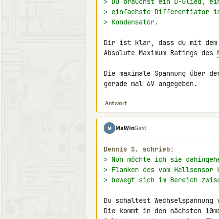
> Du brauchst ein D-Glied, ei
> einfachste Differentiator i
> Kondensator.
Dir ist klar, dass du mit dem
Absolute Maximum Ratings des 
Die maximale Spannung über de
gerade mal 6V angegeben.
Antwort
MaWin
Gast
M
Dennis S. schrieb:
> Nun möchte ich sie dahingeh
> Flanken des vom Hallsensor 
> bewegt sich im Bereich zwis
Du schaltest Wechselspannung 
Die kommt in den nächsten 10ms