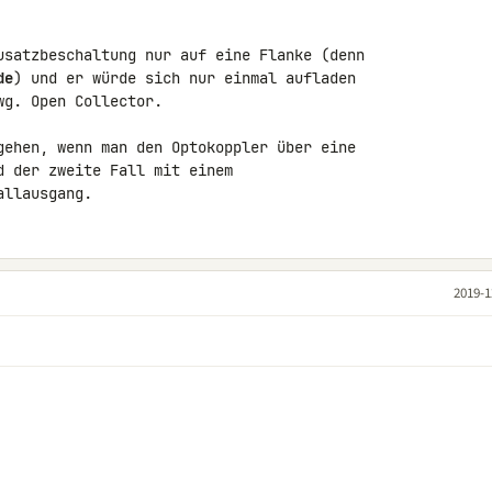
usatzbeschaltung nur auf eine Flanke (denn 

de
) und er würde sich nur einmal aufladen 

g. Open Collector.

gehen, wenn man den Optokoppler über eine 

 der zweite Fall mit einem 

allausgang.
2019-1