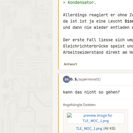
> Kondensator.
Allerdings reagiert er ohne Z
da ist ist ja eine Leucht 
Dio
und dann nie wieder entladen w
Der erste Fall liesse sich um
Gleichrichterbrücke speist und
Arbeitswiderstand direkt am H
Antwort
D. S.
(supernova01)
DS
kann das nicht so gehen?
Angehängte Dateien:
(46 KB)
TLE_MOC_1.png