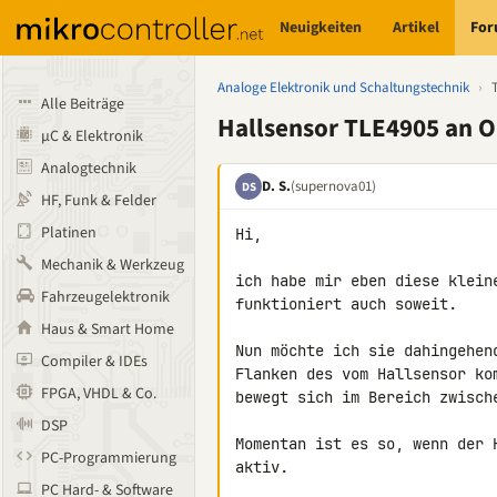
Neuigkeiten
Artikel
Fo
Analoge Elektronik und Schaltungstechnik
›
Alle Beiträge
Hallsensor TLE4905 an 
µC & Elektronik
Analogtechnik
D. S.
(supernova01)
DS
HF, Funk & Felder
Platinen
Hi,

Mechanik & Werkzeug
ich habe mir eben diese klein
Fahrzeugelektronik
funktioniert auch soweit.

Haus & Smart Home
Nun möchte ich sie dahingehen
Compiler & IDEs
Flanken des vom Hallsensor ko
FPGA, VHDL & Co.
bewegt sich im Bereich zwische
DSP
Momentan ist es so, wenn der 
PC-Programmierung
aktiv.

PC Hard- & Software