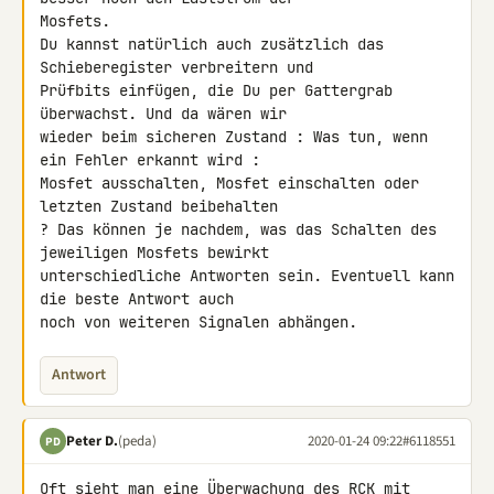
Mosfets.

Du kannst natürlich auch zusätzlich das 
Schieberegister verbreitern und 

Prüfbits einfügen, die Du per Gattergrab 
überwachst. Und da wären wir 

wieder beim sicheren Zustand : Was tun, wenn 
ein Fehler erkannt wird : 

Mosfet ausschalten, Mosfet einschalten oder 
letzten Zustand beibehalten 

? Das können je nachdem, was das Schalten des 
jeweiligen Mosfets bewirkt 

unterschiedliche Antworten sein. Eventuell kann 
die beste Antwort auch 

noch von weiteren Signalen abhängen.
Antwort
Peter D.
(peda)
2020-01-24 09:22
#6118551
PD
Oft sieht man eine Überwachung des RCK mit 