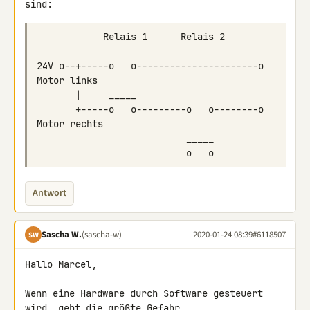
24V o--+-----o   o----------------------o 
       +-----o   o---------o   o--------o 
Antwort
Sascha W.
(sascha-w)
2020-01-24 08:39
#6118507
SW
Hallo Marcel,

Wenn eine Hardware durch Software gesteuert 
wird, geht die größte Gefahr 
