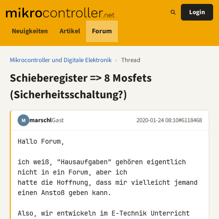
Login
Neuigkeiten
Artikel
Forum
Mikrocontroller und Digitale Elektronik
›
Thread
Schieberegister => 8 Mosfets
(Sicherheitsschaltung?)
marschl
Gast
2020-01-24 08:10
#6118468
M
Hallo Forum,

ich weiß, "Hausaufgaben" gehören eigentlich 
nicht in ein Forum, aber ich 

hatte die Hoffnung, dass mir vielleicht jemand 
einen Anstoß geben kann.

Also, wir entwickeln im E-Technik Unterricht 