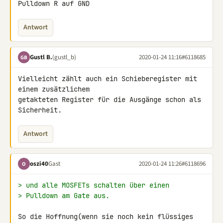
Pulldown R auf GND
Antwort
Gustl B.
(gustl_b)
2020-01-24 11:16
#6118685
GB
Vielleicht zählt auch ein Schieberegister mit 
einem zusätzlichem 

getakteten Register für die Ausgänge schon als 
Sicherheit.
Antwort
oszi40
Gast
2020-01-24 11:26
#6118696
O
> und alle MOSFETs schalten über einen
> Pulldown am Gate aus.
So die Hoffnung(wenn sie noch kein flüssiges 