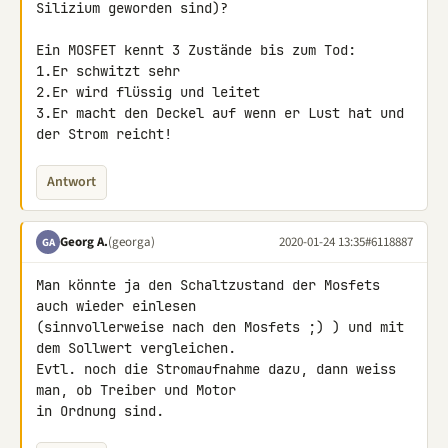
Silizium geworden sind)?

Ein MOSFET kennt 3 Zustände bis zum Tod:

1.Er schwitzt sehr

2.Er wird flüssig und leitet

3.Er macht den Deckel auf wenn er Lust hat und 
der Strom reicht!
Antwort
Georg A.
(georga)
2020-01-24 13:35
#6118887
GA
Man könnte ja den Schaltzustand der Mosfets 
auch wieder einlesen 

(sinnvollerweise nach den Mosfets ;) ) und mit 
dem Sollwert vergleichen. 

Evtl. noch die Stromaufnahme dazu, dann weiss 
man, ob Treiber und Motor 

in Ordnung sind.