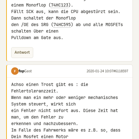
einem Monoflop (
74HC123
).

Fällt SCK aus, kann die CPU abgestürzt sein. 
Dann schaltet der Monoflop 

den /OE des SRG (
74HC595
) ab und alle MOSFETs 
schalten über einen 

Pulldown am Gate aus.
Antwort
fop
Gast
2020-01-24 10:07
#6118597
F
Achso einen Trost gibt es : die 
Fehlertoleranzzeit.

Wenn man ein mehr oder weniger mechanisches 
System steuert, wirkt sich 

ein Fehler nicht sofort aus. Diese Zeit hat 
man, um den Fehler zu 

erkennen und nachzubessern.

Im Falle des Fahrwerks wäre es z.B. so, dass 
Dein Mosfet einen Motor 
