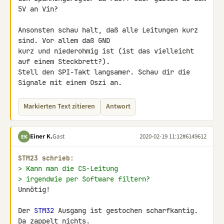
5V an Vin?

Ansonsten schau halt, daß alle Leitungen kurz 
sind. Vor allem daß GND 

kurz und niederohmig ist (ist das vielleicht 
auf einem Steckbrett?). 

Stell den SPI-Takt langsamer. Schau dir die 
Signale mit einem Oszi an.
Markierten Text zitieren
Antwort
Einer K.
Gast
2020-02-19 11:12
#6149612
EK
STM23 schrieb:
> Kann man die CS-Leitung
> irgendwie per Software filtern?
Unnötig!

Der 
STM32
 Ausgang ist gestochen scharfkantig.

Da zappelt nichts.
