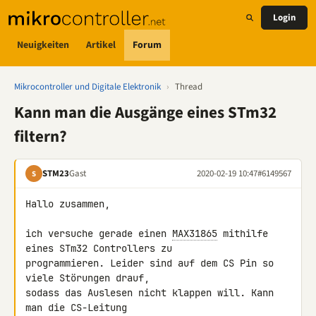
Login
Neuigkeiten
Artikel
Forum
Mikrocontroller und Digitale Elektronik
›
Thread
Kann man die Ausgänge eines STm32
filtern?
STM23
Gast
2020-02-19 10:47
#6149567
S
Hallo zusammen,

ich versuche gerade einen 
MAX31865
 mithilfe 
eines STm32 Controllers zu 

programmieren. Leider sind auf dem CS Pin so 
viele Störungen drauf, 

sodass das Auslesen nicht klappen will. Kann 
man die CS-Leitung 
