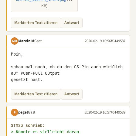
(17
adafruit_products_schem.png
KB)
Markierten Text zitieren
Antwort
Marvin M
Gast
2020-02-19 10:56
#6149587
MM
Moin,

schau mal nach, ob du den CS-Pin auch wirklich 
auf Push-Pull Output 

gesetzt hast.
Markierten Text zitieren
Antwort
pegel
Gast
2020-02-19 10:57
#6149589
P
STM23 schrieb:
> Könnte es vielleicht daran