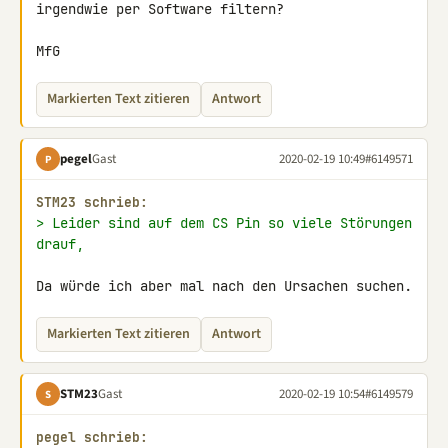
irgendwie per Software filtern?

MfG
Markierten Text zitieren
Antwort
pegel
Gast
2020-02-19 10:49
#6149571
P
STM23 schrieb:
> Leider sind auf dem CS Pin so viele Störungen 
drauf,
Da würde ich aber mal nach den Ursachen suchen.
Markierten Text zitieren
Antwort
STM23
Gast
2020-02-19 10:54
#6149579
S
pegel schrieb: