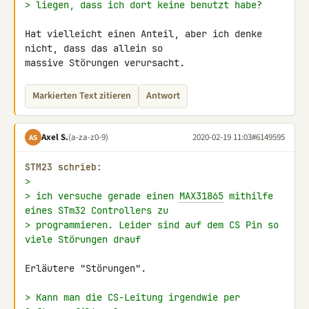
> liegen, dass ich dort keine benutzt habe?
Hat vielleicht einen Anteil, aber ich denke 
nicht, dass das allein so 

massive Störungen verursacht.
Markierten Text zitieren
Antwort
Axel S.
(a-za-z0-9)
2020-02-19 11:03
#6149595
AS
STM23 schrieb:
>
> ich versuche gerade einen 
MAX31865
 mithilfe 
eines STm32 Controllers zu
> programmieren. Leider sind auf dem CS Pin so 
viele Störungen drauf
Erläutere "Störungen".

> Kann man die CS-Leitung irgendwie per 