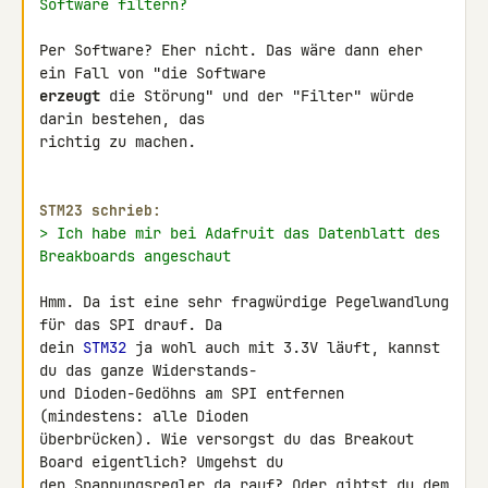
Software filtern?
Per Software? Eher nicht. Das wäre dann eher 
erzeugt
 die Störung" und der "Filter" würde 
darin bestehen, das 

richtig zu machen.

STM23 schrieb:
> Ich habe mir bei Adafruit das Datenblatt des 
Breakboards angeschaut
Hmm. Da ist eine sehr fragwürdige Pegelwandlung 
für das SPI drauf. Da 

dein 
STM32
 ja wohl auch mit 3.3V läuft, kannst 
du das ganze Widerstands- 

und Dioden-Gedöhns am SPI entfernen 
(mindestens: alle Dioden 

überbrücken). Wie versorgst du das Breakout 
Board eigentlich? Umgehst du 

den Spannungsregler da rauf? Oder gibtst du dem 