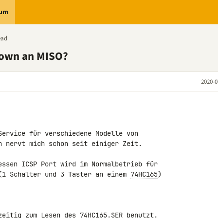
rum
ead
down an MISO?
2020-0
Service für verschiedene Modelle von 

n nervt mich schon seit einiger Zeit.

essen ICSP Port wird im Normalbetrieb für 

(1 Schalter und 3 Taster an einem 
74HC165
) 

zeitig zum Lesen des 
74HC165
.SER benutzt.
