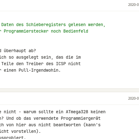
2020-0
 Daten des Schieberegisters gelesen werden,
r Programmierstecker noch Bedienfeld
 überhaupt ab?

ich so ausgelegt sein, das die im 

 Teile den Treiber des ICSP nicht 

r einen Pull-Irgendwohin.
2020-0
e nicht - warum sollte ein ATmega328 keinen 

n? Und ob das verwendete Programmiergerät 

ch von hier aus nicht beantworten (kann's 

cht vorstellen).

ausprobiert.