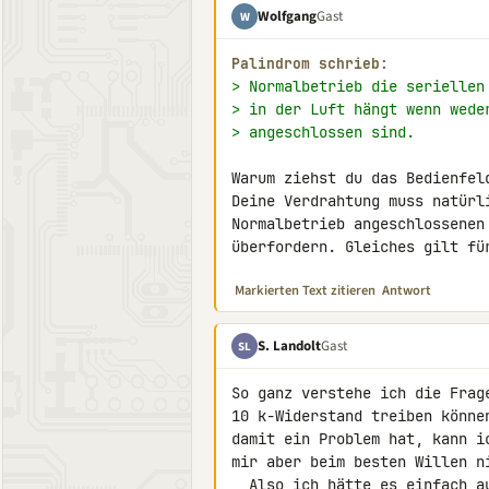
Wolfgang
Gast
W
Palindrom schrieb:
> Normalbetrieb die seriellen
> in der Luft hängt wenn wede
> angeschlossen sind.
Warum ziehst du das Bedienfeld
Deine Verdrahtung muss natürl
Normalbetrieb angeschlossenen
überfordern. Gleiches gilt fü
Markierten Text zitieren
Antwort
S. Landolt
Gast
SL
So ganz verstehe ich die Frag
10 k-Widerstand treiben könne
damit ein Problem hat, kann i
mir aber beim besten Willen ni
  Also ich hätte es einfach 