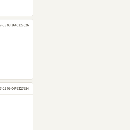
7-05 08:36
#6327626
7-05 09:04
#6327654