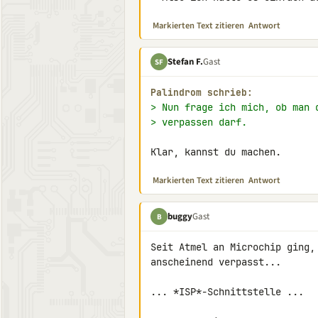
Markierten Text zitieren
Antwort
Stefan F.
Gast
SF
Palindrom schrieb:
> Nun frage ich mich, ob man 
> verpassen darf.
Klar, kannst du machen.
Markierten Text zitieren
Antwort
buggy
Gast
B
Seit Atmel an Microchip ging,
anscheinend verpasst...

... *ISP*-Schnittstelle ...
