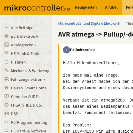
Neuigkeiten
Artikel
Fo
Mikrocontroller und Digitale Elektronik
›
Thr
Alle Beiträge
AVR atmega -> Pullup/-
µC & Elektronik
Analogtechnik
Palindrom
Gast
P
HF, Funk & Felder
Platinen
Hallo Mikrokontrolleure,

Mechanik & Werkzeug
ich habe mal eine Frage.

Fahrzeugelektronik
Bei der Arbeit mache ich den 
Dosiersystemen und eines davo
Haus & Smart Home
Compiler & IDEs
Verbaut ist ein atmega328p. D
FPGA, VHDL & Co.
das lesen eines Bedienpanels 
benutzt. Zumindest teilweise.

DSP
PC-Programmierung
Das Problem:

PC Hard- & Software
Der ICSP-MISO Pin wird gleich