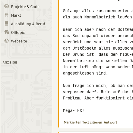
Projekte & Code
Solange alles zusammengesteck
Markt
als auch Normalbetrieb laufen 
Ausbildung & Beruf
Wenn ich aber nach dem Softwa
Offtopic
das Bedienpanel wieder anzusc
Webseite
verrückt und saut mir alles v
dem Umstöpseln alles auszuscha
Der Grund ist, dass der MISO-
Normalbetrieb die seriellen D
ANZEIGE
in der Luft hängt wenn weder 
angeschlossen sind.

Nun frage ich mich, ob man de
verpassen darf. Rein auf das 
Problem. Aber funktioniert di
Mega-THX!
Markierten Text zitieren
Antwort