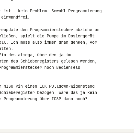
t ist - kein Problem. Sowohl Programmierung 

einwandfrei.

reupdate den Programmierstecker abziehe um 

hließen, spielt die Pumpe im Dosiergerät 

oll. Ich muss also immer dran denken, vor 

lten.

Pin des atmega, über den ja im 

aten des Schieberegisters gelesen werden, 

Programmierstecker noch Bedienfeld 

m MISO Pin einen 10K Pulldown-Widerstand 

Schieberegister bezogen, wäre das ja kein 

e Programmierung über ICSP dann noch?
