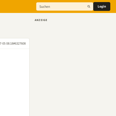
Login
ANZEIGE
7-05 08:18
#6327608