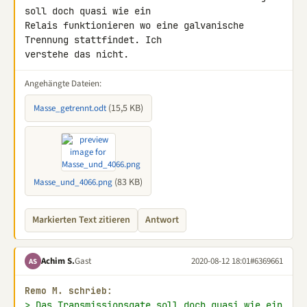
soll doch quasi wie ein 

Relais funktionieren wo eine galvanische 
Trennung stattfindet. Ich 

verstehe das nicht.
Angehängte Dateien:
(15,5 KB)
Masse_getrennt.odt
(83 KB)
Masse_und_4066.png
Markierten Text zitieren
Antwort
Achim S.
Gast
2020-08-12 18:01
#6369661
AS
Remo M. schrieb:
> Das Transmissionsgate soll doch quasi wie ein 