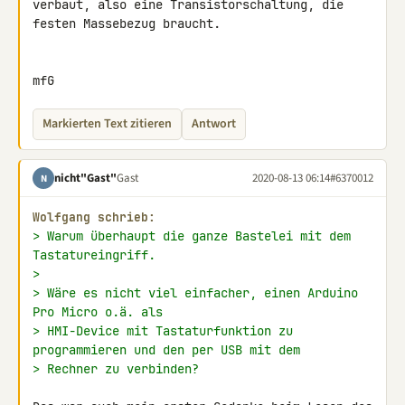
verbaut, also eine Transistorschaltung, die 
festen Massebezug braucht.

mfG
Markierten Text zitieren
Antwort
nicht"Gast"
Gast
2020-08-13 06:14
#6370012
N
Wolfgang schrieb:
> Warum überhaupt die ganze Bastelei mit dem 
Tastatureingriff.
>
> Wäre es nicht viel einfacher, einen Arduino 
Pro Micro o.ä. als
> HMI-Device mit Tastaturfunktion zu 
programmieren und den per USB mit dem
> Rechner zu verbinden?