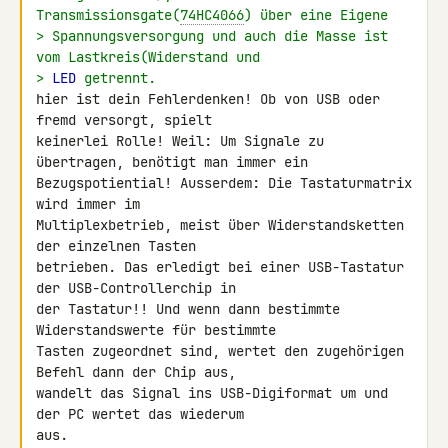
Transmissionsgate(
74HC4066
) über eine Eigene
> Spannungsversorgung und auch die Masse ist 
vom Lastkreis(Widerstand und
> 
LED
 getrennt.
hier ist dein Fehlerdenken! Ob von USB oder 
fremd versorgt, spielt 

keinerlei Rolle! Weil: Um Signale zu 
übertragen, benötigt man immer ein 

Bezugspotiential! Ausserdem: Die Tastaturmatrix 
wird immer im 

Multiplexbetrieb, meist über Widerstandsketten 
der einzelnen Tasten 

betrieben. Das erledigt bei einer USB-Tastatur 
der USB-Controllerchip in 

der Tastatur!! Und wenn dann bestimmte 
Widerstandswerte für bestimmte 

Tasten zugeordnet sind, wertet den zugehörigen 
Befehl dann der Chip aus, 

wandelt das Signal ins USB-Digiformat um und 
der PC wertet das wiederum 

aus.
