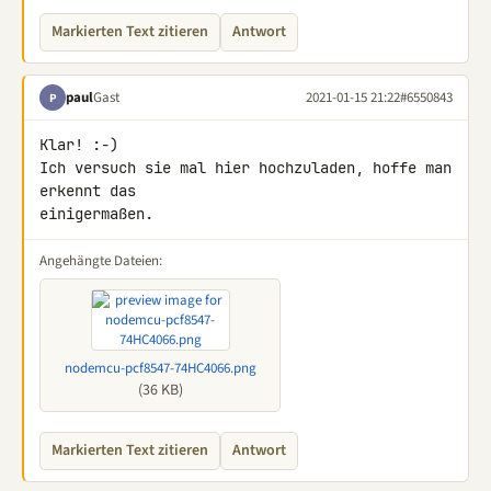
Markierten Text zitieren
Antwort
paul
Gast
2021-01-15 21:22
#6550843
P
Klar! :-)

Ich versuch sie mal hier hochzuladen, hoffe man 
erkennt das 

einigermaßen.
Angehängte Dateien:
nodemcu-pcf8547-74HC4066.png
(36 KB)
Markierten Text zitieren
Antwort