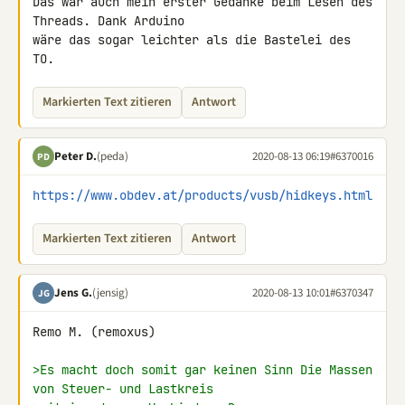
Das war auch mein erster Gedanke beim Lesen des 
Threads. Dank Arduino 

wäre das sogar leichter als die Bastelei des 
TO.
Markierten Text zitieren
Antwort
Peter D.
(peda)
2020-08-13 06:19
#6370016
PD
https://www.obdev.at/products/vusb/hidkeys.html
Markierten Text zitieren
Antwort
Jens G.
(jensig)
2020-08-13 10:01
#6370347
JG
Remo M. (remoxus)

>Es macht doch somit gar keinen Sinn Die Massen 
von Steuer- und Lastkreis