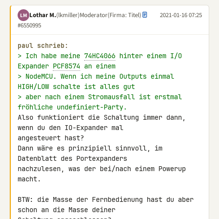
Lothar M.
(lkmiller)
Moderator
(Firma: Titel)
2021-01-16 07:25
LM
#6550995
paul schrieb:
> Ich habe meine 
74HC4066
 hinter einem I/O 
Expander 
PCF8574
 an einem
> NodeMCU. Wenn ich meine Outputs einmal 
HIGH/LOW schalte ist alles gut
> aber nach einem Stromausfall ist erstmal 
fröhliche undefiniert-Party.
Also funktioniert die Schaltung immer dann, 
wenn du den IO-Expander mal 

angesteuert hast?

Dann wäre es prinzipiell sinnvoll, im 
Datenblatt des Portexpanders 

nachzulesen, was der bei/nach einem Powerup 
macht.

BTW: die Masse der Fernbedienung hast du aber 
schon an die Masse deiner 
