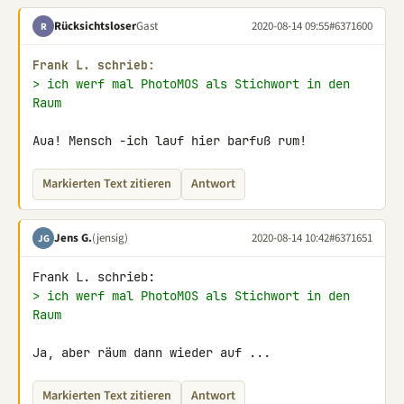
Rücksichtsloser
Gast
2020-08-14 09:55
#6371600
R
Frank L. schrieb:
> ich werf mal PhotoMOS als Stichwort in den 
Raum
Aua! Mensch -ich lauf hier barfuß rum!
Markierten Text zitieren
Antwort
Jens G.
(jensig)
2020-08-14 10:42
#6371651
JG
> ich werf mal PhotoMOS als Stichwort in den 
Raum
Ja, aber räum dann wieder auf ...
Markierten Text zitieren
Antwort