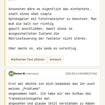
Ansonsten wäre es eigentlich das einfachste, 
statt eines 4066 simple 

Optokoppler mit Fototransistor zu benutzen. Man 
muß die halt nur richtig 

gepolt anschließen, damit diese im 
ausgeschalteten Zustand die 

Matrixsteuerung der Tastatur nicht stören.

Oder machs so, wie peda es vorschlug.
Markierten Text zitieren
Antwort
Remo M.
(remoxus)
2020-08-14 09:09
#6371544
RM
Erst mal möchte ich mich bedanken das ihr euch 
meines „Problems“ 

angenommen habt. Ich habe mir den Aufbau des 
Transmissionsgates mal 

angesehen und glaube jetzt verstanden zu Haben 