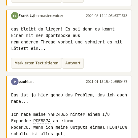
Frank L.
(hermastersvoice)
2020-08-14 11:06
#6371673
FL
das bleibt da liegen! Es sei denn es kommt 
Einer mit ner Sportsocke aus 

nem anderen Thread vorbei und schmiert es mit 
Lötfett ein...
Markierten Text zitieren
Antwort
paul
Gast
2021-01-15 15:42
#6550487
P
Das ist ja hier genau das Problem, das ich auch 
habe...

Ich habe meine 
74HC4066
 hinter einem I/O 
Expander 
PCF8574
 an einem 

NodeMCU. Wenn ich meine Outputs einmal HIGH/LOW 
schalte ist alles gut, 
