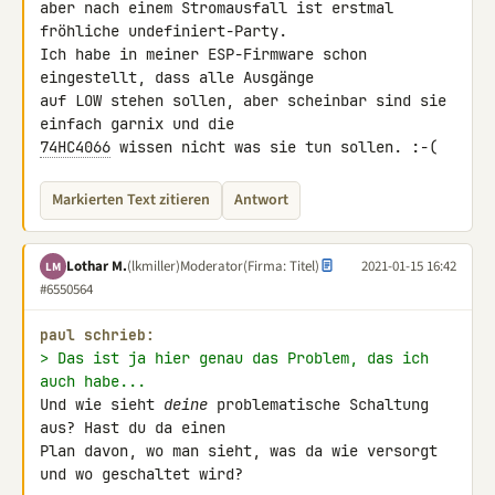
aber nach einem Stromausfall ist erstmal 
fröhliche undefiniert-Party. 

Ich habe in meiner ESP-Firmware schon 
eingestellt, dass alle Ausgänge 

auf LOW stehen sollen, aber scheinbar sind sie 
74HC4066
 wissen nicht was sie tun sollen. :-(
Markierten Text zitieren
Antwort
Lothar M.
(lkmiller)
Moderator
(Firma: Titel)
2021-01-15 16:42
LM
#6550564
paul schrieb:
> Das ist ja hier genau das Problem, das ich 
auch habe...
Und wie sieht 
deine
 problematische Schaltung 
aus? Hast du da einen 

Plan davon, wo man sieht, was da wie versorgt 
und wo geschaltet wird?