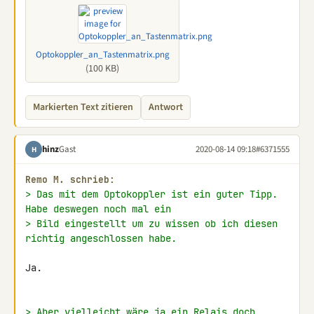
Optokoppler_an_Tastenmatrix.png
(100 KB)
Markierten Text zitieren
Antwort
hinz
Gast
2020-08-14 09:18
#6371555
H
Remo M. schrieb:
> Das mit dem Optokoppler ist ein guter Tipp. 
Habe deswegen noch mal ein
> Bild eingestellt um zu wissen ob ich diesen 
richtig angeschlossen habe.
Ja.

> Aber vielleicht wäre ja ein Relais doch 