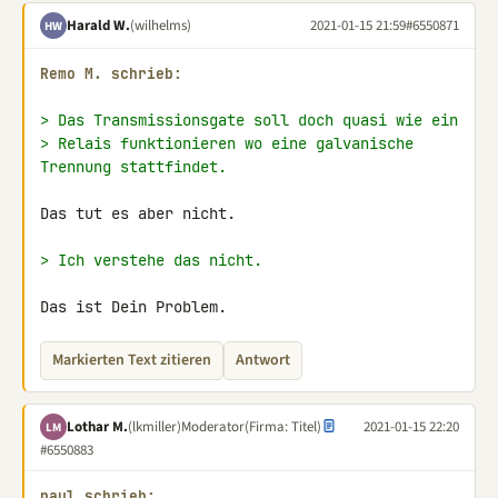
Harald W.
(wilhelms)
2021-01-15 21:59
#6550871
HW
Remo M. schrieb:
> Das Transmissionsgate soll doch quasi wie ein
> Relais funktionieren wo eine galvanische 
Trennung stattfindet.
Das tut es aber nicht.

> Ich verstehe das nicht.
Das ist Dein Problem.
Markierten Text zitieren
Antwort
Lothar M.
(lkmiller)
Moderator
(Firma: Titel)
2021-01-15 22:20
LM
#6550883
paul schrieb: