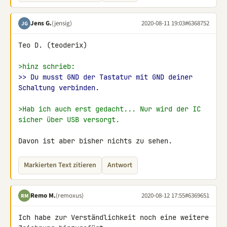
Jens G.
(jensig)
2020-08-11 19:03
#6368752
JG
Teo D. (teoderix)

>hinz schrieb:
>> Du musst GND der Tastatur mit GND deiner 
Schaltung verbinden.
>Hab ich auch erst gedacht... Nur wird der IC 
sicher über USB versorgt.
Davon ist aber bisher nichts zu sehen.
Markierten Text zitieren
Antwort
Remo M.
(remoxus)
2020-08-12 17:55
#6369651
RM
Ich habe zur Verständlichkeit noch eine weitere 