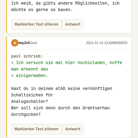
Ich weiß, da gibts andere Möglichkeiten, ich 
möchte es gerne so bauen.
Markierten Text zitieren
Antwort
my2ct
Gast
2021-01-15 23:42
#6550933
M
paul schrieb:
> Ich versuch sie mal hier hochzuladen, hoffe 
man erkennt das
> einigermaßen.
Hast du in deinem eCAD keine vernünftigen 
Schaltzeichen für 

Analogschalter?

Wer soll sich denn durch den Drahtverhau 
durchgucken?
Markierten Text zitieren
Antwort