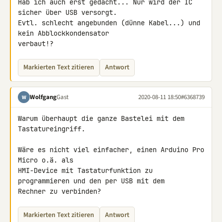
Hab ich auch erst gedacht... Nur wird der IC 
sicher über USB versorgt.

Evtl. schlecht angebunden (dünne Kabel...) und 
kein Abblockkondensator 

verbaut!?
Markierten Text zitieren
Antwort
Wolfgang
Gast
2020-08-11 18:50
#6368739
W
Warum überhaupt die ganze Bastelei mit dem 
Tastatureingriff.

Wäre es nicht viel einfacher, einen Arduino Pro 
Micro o.ä. als 

HMI-Device mit Tastaturfunktion zu 
programmieren und den per USB mit dem 

Rechner zu verbinden?
Markierten Text zitieren
Antwort