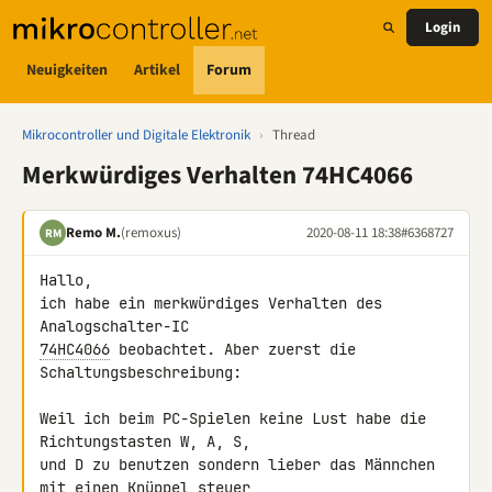
Login
Neuigkeiten
Artikel
Forum
Mikrocontroller und Digitale Elektronik
›
Thread
Merkwürdiges Verhalten 74HC4066
Remo M.
(remoxus)
2020-08-11 18:38
#6368727
RM
Hallo,

ich habe ein merkwürdiges Verhalten des 
74HC4066
 beobachtet. Aber zuerst die 
Schaltungsbeschreibung:

Weil ich beim PC-Spielen keine Lust habe die 
Richtungstasten W, A, S, 

und D zu benutzen sondern lieber das Männchen 
mit einen Knüppel steuer, 
