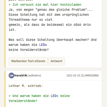
> Ich versuch sie mal hier hochzuladen
Ja, von wegen "genau das gleiche Problem"...

Diese Schaltung hat mit dem ursprünglichen 
Threadthema nur so viel 

gemein, als dass da beidesmal ein 4066 drin 
ist.

Was soll diese Schaltung überhaupt machen? Und 
warum haben die 
LED
s 

keine Vorwiderstände?
Markierten Text zitieren
Antwort
Harald W.
(wilhelms)
2021-01-15 22:24
#6550885
HW
Lothar M. schrieb:
> Und warum haben die 
LED
s keine 
Vorwiderstände?