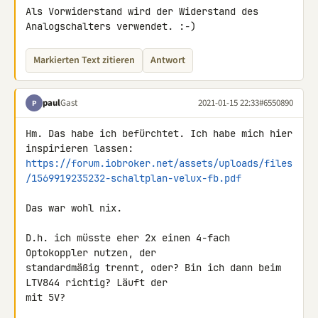
Als Vorwiderstand wird der Widerstand des 
Analogschalters verwendet. :-)
Markierten Text zitieren
Antwort
paul
Gast
2021-01-15 22:33
#6550890
P
Hm. Das habe ich befürchtet. Ich habe mich hier 
https://forum.iobroker.net/assets/uploads/files
/1569919235232-schaltplan-velux-fb.pdf
Das war wohl nix.

D.h. ich müsste eher 2x einen 4-fach 
Optokoppler nutzen, der 

standardmäßig trennt, oder? Bin ich dann beim 
LTV844 richtig? Läuft der 

mit 5V?
