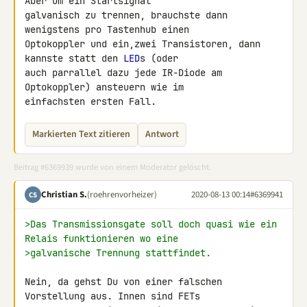
Aber um ein Startsignal 

galvanisch zu trennen, brauchste dann 
wenigstens pro Tastenhub einen 

Optokoppler und ein,zwei Transistoren, dann 
kannste statt den 
LED
s (oder 

auch parrallel dazu jede IR-Diode am 
Optokoppler) ansteuern wie im 

einfachsten ersten Fall.
Markierten Text zitieren
Antwort
Beitrag #6369939 wurde von einem Moderator gelöscht.
Christian S.
(roehrenvorheizer)
2020-08-13 00:14
#6369941
CS
>Das Transmissionsgate soll doch quasi wie ein 
Relais funktionieren wo eine 
>galvanische Trennung stattfindet.
Nein, da gehst Du von einer falschen 
Vorstellung aus. Innen sind FETs 
