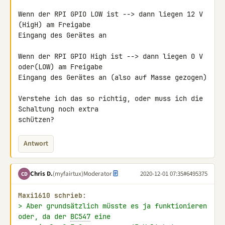
Wenn der RPI GPIO LOW ist --> dann liegen 12 V 
(HigH) am Freigabe 

Eingang des Gerätes an

Wenn der RPI GPIO High ist --> dann liegen 0 V 
oder(LOW) am Freigabe 

Eingang des Gerätes an (also auf Masse gezogen)

Verstehe ich das so richtig, oder muss ich die 
Schaltung noch extra 

schützen?
Antwort
Chris D.
(myfairtux)
Moderator
2020-12-01 07:35
#6495375
CD
Maxi1610 schrieb:
> Aber grundsätzlich müsste es ja funktionieren 
oder, da der 
BC547
 eine