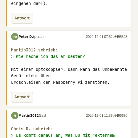
eingehen darf).
Antwort
Peter D.
(peda)
2020-12-01 07:52
#6495393
PD
Martin3012 schrieb:
> Wie mache ich das am besten?
Mit einem Optokoppler. Dann kann das unbekannte 
Gerät nicht über 

Erdschleifen den Raspberry Pi zerstören.
Antwort
Martin3012
Gast
2020-12-01 11:37
#6495630
M
Chris D. schrieb:
> Es kommt darauf an, was Du mit "externem 