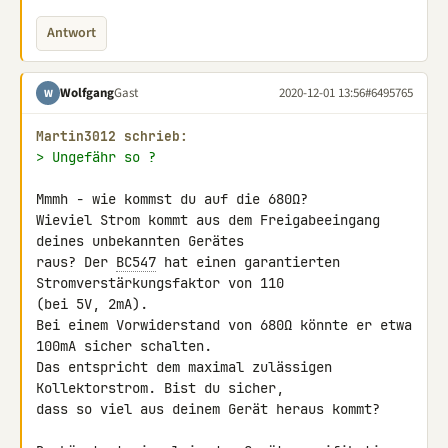
Antwort
Wolfgang
Gast
2020-12-01 13:56
#6495765
W
Martin3012 schrieb:
> Ungefähr so ?
Mmmh - wie kommst du auf die 680Ω?

Wieviel Strom kommt aus dem Freigabeeingang 
deines unbekannten Gerätes 

raus? Der 
BC547
 hat einen garantierten 
Stromverstärkungsfaktor von 110 

(bei 5V, 2mA).

Bei einem Vorwiderstand von 680Ω könnte er etwa 
100mA sicher schalten. 

Das entspricht dem maximal zulässigen 
Kollektorstrom. Bist du sicher, 

dass so viel aus deinem Gerät heraus kommt?
