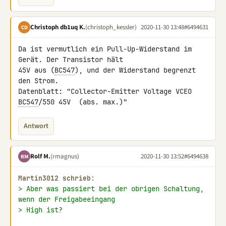
Christoph db1uq K.
(christoph_kessler)
2020-11-30 13:48
#6494631
CD
Da ist vermutlich ein Pull-Up-Widerstand im 
Gerät. Der Transistor hält 

45V aus (
BC547
), und der Widerstand begrenzt 
den Strom.

Datenblatt: "Collector-Emitter Voltage VCEO 
BC547
/550 45V  (abs. max.)"
Antwort
Rolf M.
(rmagnus)
2020-11-30 13:52
#6494638
RM
Martin3012 schrieb:
> Aber was passiert bei der obrigen Schaltung, 
wenn der Freigabeeingang
> High ist?