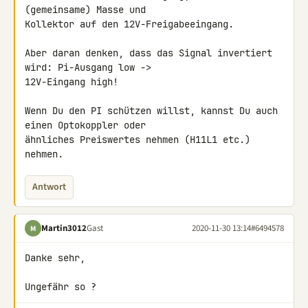
(gemeinsame) Masse und 

Kollektor auf den 12V-Freigabeeingang.

Aber daran denken, dass das Signal invertiert 
wird: Pi-Ausgang low -> 

12V-Eingang high!

Wenn Du den PI schützen willst, kannst Du auch 
einen Optokoppler oder 

ähnliches Preiswertes nehmen (H11L1 etc.) 
nehmen.
Antwort
Martin3012
Gast
2020-11-30 13:14
#6494578
M
Danke sehr,

Ungefähr so ?