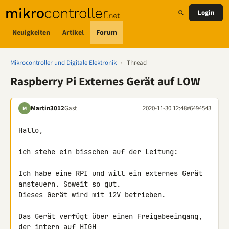
Login
Neuigkeiten
Artikel
Forum
Mikrocontroller und Digitale Elektronik
›
Thread
Raspberry Pi Externes Gerät auf LOW
Martin3012
Gast
2020-11-30 12:48
#6494543
M
Hallo,

ich stehe ein bisschen auf der Leitung:

Ich habe eine RPI und will ein externes Gerät 
ansteuern. Soweit so gut.

Dieses Gerät wird mit 12V betrieben.

Das Gerät verfügt über einen Freigabeeingang, 
der intern auf HIGH 
