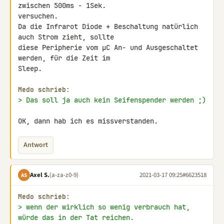
zwischen 500ms - 1Sek. 

versuchen.

Da die Infrarot Diode + Beschaltung natürlich 
auch Strom zieht, sollte 

diese Peripherie vom µC An- und Ausgeschaltet 
werden, für die Zeit im 

Sleep.

Medo schrieb:
> Das soll ja auch kein Seifenspender werden ;)
OK, dann hab ich es missverstanden.
Antwort
Axel S.
(a-za-z0-9)
2021-03-17 09:25
#6623518
AS
Medo schrieb:
> wenn der wirklich so wenig verbrauch hat, 
würde das in der Tat reichen.