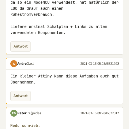
da so ein NodeMCU verwendest, hat natürlich der 
LDO da drauf auch einen 

Ruhestromverbrauch.

Liefere erstmal Schalplan + Links zu allen 
verwendeten Komponenten.
Antwort
Andre
Gast
2021-03-16 05:03
#6621922
A
Ein kleiner Attiny kann diese Aufgaben auch gut 
übernehmen.
Antwort
Peter D.
(peda)
2021-03-16 08:20
#6622012
PD
Medo schrieb: