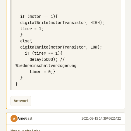
      delay(5000); // 
Antwort
Arno
Gast
2021-03-15 14:39
#6621422
A