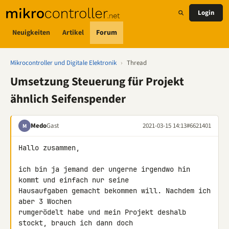
Login
Neuigkeiten
Artikel
Forum
Mikrocontroller und Digitale Elektronik
›
Thread
Umsetzung Steuerung für Projekt
ähnlich Seifenspender
Medo
Gast
2021-03-15 14:13
#6621401
M
Hallo zusammen,

ich bin ja jemand der ungerne irgendwo hin 
kommt und einfach nur seine 

Hausaufgaben gemacht bekommen will. Nachdem ich 
aber 3 Wochen 

rumgerödelt habe und mein Projekt deshalb 
stockt, brauch ich dann doch 
