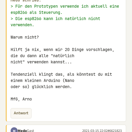
Medo schrieb:
> Für den Prototypen verwende ich aktuell eine 
esp8266 als Steuerung.
> Die esp8266 kann ich natürlich nicht 
verwenden.
Warum nicht?

Hilft ja nix, wenn wir 20 Dinge vorschlagen, 
die du dann alle "natürlich 

nicht" verwenden kannst...

Tendenziell klingt das, als könntest du mit 
einem kleinen Arduino (Nano 

oder so) glücklich werden.

MfG, Arno
Antwort
Medo
Gast
2021-03-15 22:02
#6621823
M