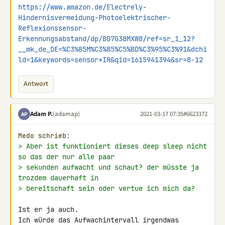
https://www.amazon.de/Electrely-
Hindernisvermeidung-Photoelektrischer-
Reflexionssensor-
Erkennungsabstand/dp/B07G38MXW8/ref=sr_1_12?
__mk_de_DE=%C3%85M%C3%85%C5%BD%C3%95%C3%91&dchi
ld=1&keywords=sensor+IR&qid=1615941394&sr=8-12
Antwort
Adam P.
(adamap)
2021-03-17 07:35
#6623372
AP
Medo schrieb:
> Aber ist funktioniert dieses deep sleep nicht 
so das der nur alle paar
> sekunden aufwacht und schaut? der müsste ja 
trozdem dauerhaft in
> bereitschaft sein oder vertue ich mich da?
Ist er ja auch.

Ich würde das Aufwachintervall irgendwas 