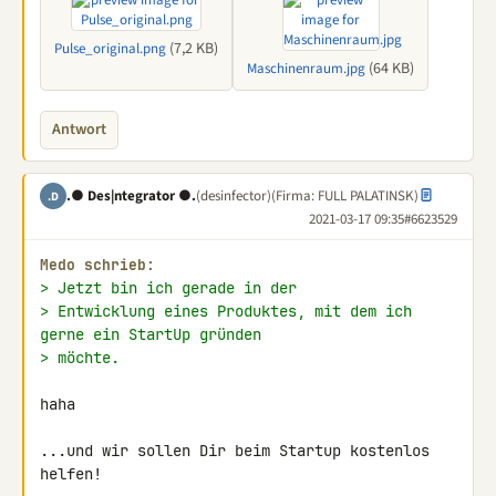
(7,2 KB)
Pulse_original.png
(64 KB)
Maschinenraum.jpg
Antwort
.● Des|ntegrator ●.
(desinfector)
(Firma: FULL PALATINSK)
.D
2021-03-17 09:35
#6623529
Medo schrieb:
> Jetzt bin ich gerade in der
> Entwicklung eines Produktes, mit dem ich 
gerne ein StartUp gründen
> möchte.
haha

...und wir sollen Dir beim Startup kostenlos 
helfen!