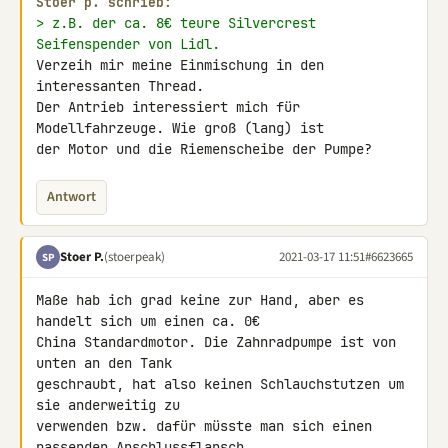
Stoer p. schrieb:
> z.B. der ca. 8€ teure Silvercrest 
Seifenspender von Lidl.
Verzeih mir meine Einmischung in den 
interessanten Thread.

Der Antrieb interessiert mich für 
Modellfahrzeuge. Wie groß (lang) ist 

der Motor und die Riemenscheibe der Pumpe?
Antwort
Stoer P.
(stoerpeak)
2021-03-17 11:51
#6623665
SP
Maße hab ich grad keine zur Hand, aber es 
handelt sich um einen ca. 0€ 

China Standardmotor. Die Zahnradpumpe ist von 
unten an den Tank 

geschraubt, hat also keinen Schlauchstutzen um 
sie anderweitig zu 

verwenden bzw. dafür müsste man sich einen 
passenden Anschlussflansch 
