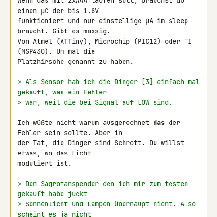
Wenn das mit 2xAAA laufen soll, brauchst du 
einen µC der bis 1.8V 

funktioniert und nur einstellige µA im sleep 
braucht. Gibt es massig. 

Von Atmel (ATTiny), Microchip (
PIC12
) oder TI 
(MSP430). Um mal die 

Platzhirsche genannt zu haben.

> Als Sensor hab ich die Dinger [3] einfach mal 
gekauft, was ein Fehler
> war, weil die bei Signal auf LOW sind.
Ich wüßte nicht warum ausgerechnet 
das
 der 
Fehler sein sollte. Aber in 

der Tat, die Dinger sind Schrott. Du willst 
etwas, wo das Licht 

moduliert ist.

> Den Sagrotanspender den ich mir zum testen 
gekauft habe juckt
> Sonnenlicht und Lampen überhaupt nicht. Also 
scheint es ja nicht