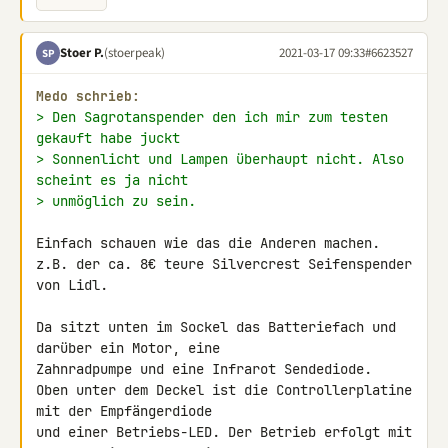
Stoer P.
(stoerpeak)
2021-03-17 09:33
#6623527
SP
Medo schrieb:
> Den Sagrotanspender den ich mir zum testen 
gekauft habe juckt
> Sonnenlicht und Lampen überhaupt nicht. Also 
scheint es ja nicht
> unmöglich zu sein.
Einfach schauen wie das die Anderen machen.

z.B. der ca. 8€ teure Silvercrest Seifenspender 
von Lidl.

Da sitzt unten im Sockel das Batteriefach und 
darüber ein Motor, eine 

Zahnradpumpe und eine Infrarot Sendediode.

Oben unter dem Deckel ist die Controllerplatine 
mit der Empfängerdiode 

und einer Betriebs-LED. Der Betrieb erfolgt mit 