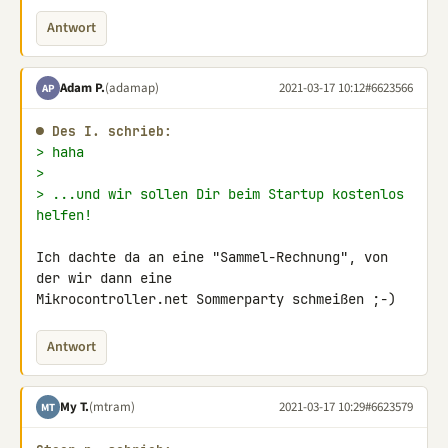
Antwort
Adam P.
(adamap)
2021-03-17 10:12
#6623566
AP
● Des I. schrieb:
> haha
>
> ...und wir sollen Dir beim Startup kostenlos 
helfen!
Ich dachte da an eine "Sammel-Rechnung", von 
der wir dann eine 

Mikrocontroller.net Sommerparty schmeißen ;-)
Antwort
My T.
(mtram)
2021-03-17 10:29
#6623579
MT