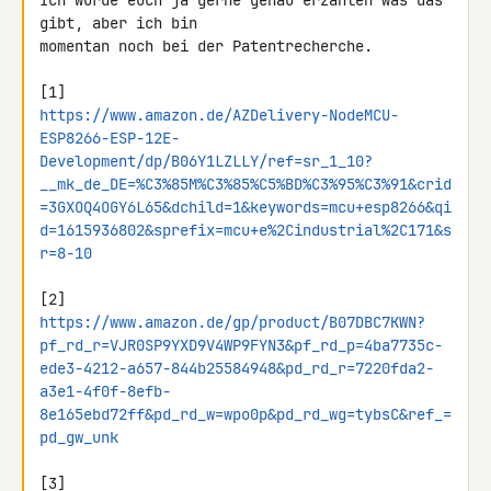
Ich würde euch ja gerne genau erzählen was das 
gibt, aber ich bin 

momentan noch bei der Patentrecherche.

https://www.amazon.de/AZDelivery-NodeMCU-
ESP8266-ESP-12E-
Development/dp/B06Y1LZLLY/ref=sr_1_10?
__mk_de_DE=%C3%85M%C3%85%C5%BD%C3%95%C3%91&crid
=3GXOQ4OGY6L65&dchild=1&keywords=mcu+esp8266&qi
d=1615936802&sprefix=mcu+e%2Cindustrial%2C171&s
r=8-10
https://www.amazon.de/gp/product/B07DBC7KWN?
pf_rd_r=VJR0SP9YXD9V4WP9FYN3&pf_rd_p=4ba7735c-
ede3-4212-a657-844b25584948&pd_rd_r=7220fda2-
a3e1-4f0f-8efb-
8e165ebd72ff&pd_rd_w=wpo0p&pd_rd_wg=tybsC&ref_=
pd_gw_unk