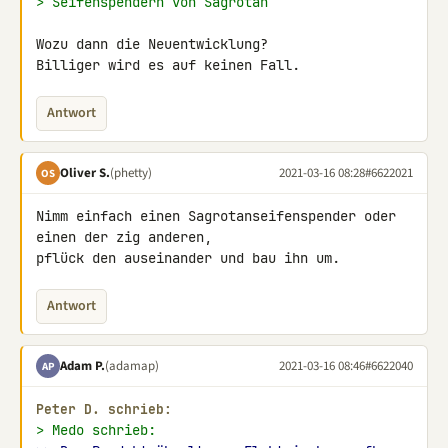
> Seifenspendern von Sagrotan
Wozu dann die Neuentwicklung?

Billiger wird es auf keinen Fall.
Antwort
Oliver S.
(phetty)
2021-03-16 08:28
#6622021
OS
Nimm einfach einen Sagrotanseifenspender oder 
einen der zig anderen, 

pflück den auseinander und bau ihn um.
Antwort
Adam P.
(adamap)
2021-03-16 08:46
#6622040
AP
Peter D. schrieb:
> Medo schrieb: