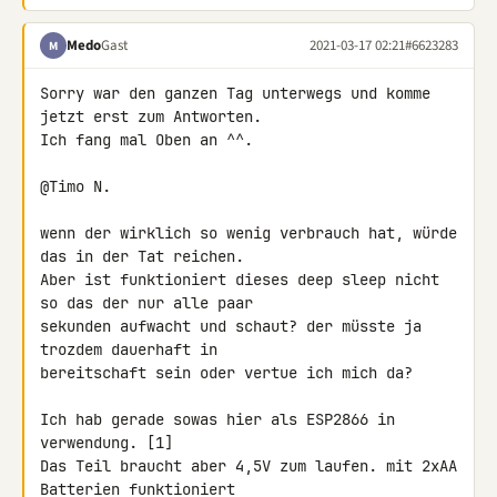
Medo
Gast
2021-03-17 02:21
#6623283
M
Sorry war den ganzen Tag unterwegs und komme 
jetzt erst zum Antworten. 

Ich fang mal Oben an ^^.

@Timo N.

wenn der wirklich so wenig verbrauch hat, würde 
das in der Tat reichen. 

Aber ist funktioniert dieses deep sleep nicht 
so das der nur alle paar 

sekunden aufwacht und schaut? der müsste ja 
trozdem dauerhaft in 

bereitschaft sein oder vertue ich mich da?

Ich hab gerade sowas hier als ESP2866 in 
verwendung. [1]

Das Teil braucht aber 4,5V zum laufen. mit 2xAA 
Batterien funktioniert 
