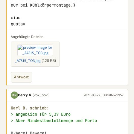
nur bei Kühlkörpermontage.)

ciao

gustav
Angehängte Dateien:
(120 KB)
_A7815_TO3.jpg
Antwort
Percy N.
(vox_bovi)
2021-03-22 13:49
#6629957
PN
Karl B. schrieb:
> angeblich für 5,37 Euro
> Aber Mindestbestellmenge und Porto
B-Ware! Beware!