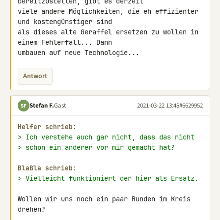
bereitzustellen, gibt es derzeit 

viele andere Möglichkeiten, die eh effizienter 
und kostengünstiger sind 

als dieses alte Geraffel ersetzen zu wollen in 
einem Fehlerfall... Dann 

umbauen auf neue Technologie...
Antwort
Stefan F.
Gast
2021-03-22 13:45
#6629952
SF
Helfer schrieb:
> Ich verstehe auch gar nicht, dass das nicht
> schon ein anderer vor mir gemacht hat?
BlaBla schrieb:
> Vielleicht funktioniert der hier als Ersatz.
Wollen wir uns noch ein paar Runden im Kreis 
drehen?