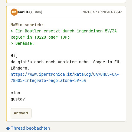
Karl B.
(gustav)
2021-03-23 09:05
#6630842
KB
MaWin schrieb:
> Ein Bastler ersetzt durch irgendeinen 5V/3A 
Regler in TO220 oder TOP3
> Gehäuse.
Hi,

da gibt's doch noch Anbieter mehr. Sogar in EU-
https://www.ipertronica.it/katalog/UA78H05-UA-
78H05-Integrato-regolatore-5V-5A
ciao

gustav
Antwort
Thread beobachten