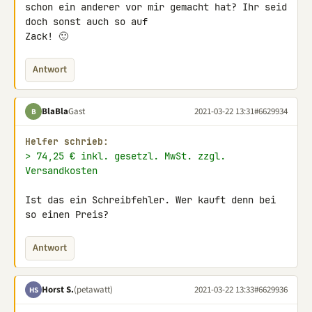
schon ein anderer vor mir gemacht hat? Ihr seid 
doch sonst auch so auf 

Zack! 🙂
Antwort
BlaBla
Gast
2021-03-22 13:31
#6629934
B
Helfer schrieb:
> 74,25 € inkl. gesetzl. MwSt. zzgl. 
Versandkosten
Ist das ein Schreibfehler. Wer kauft denn bei 
so einen Preis?
Antwort
Horst S.
(petawatt)
2021-03-22 13:33
#6629936
HS