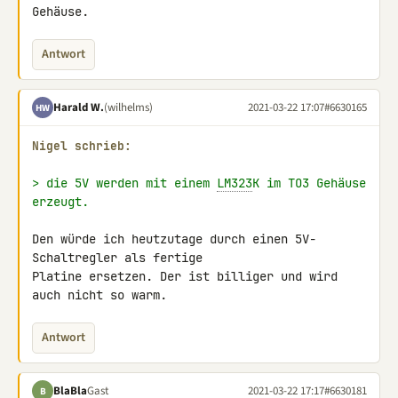
Gehäuse.
Antwort
Harald W.
(wilhelms)
2021-03-22 17:07
#6630165
HW
Nigel schrieb:
> die 5V werden mit einem 
LM323
K im TO3 Gehäuse 
erzeugt.
Den würde ich heutzutage durch einen 5V-
Schaltregler als fertige

Platine ersetzen. Der ist billiger und wird 
auch nicht so warm.
Antwort
BlaBla
Gast
2021-03-22 17:17
#6630181
B