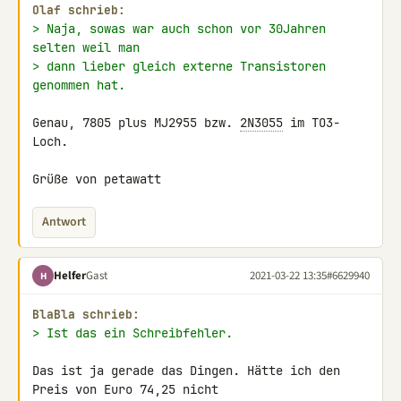
Olaf schrieb:
> Naja, sowas war auch schon vor 30Jahren 
selten weil man
> dann lieber gleich externe Transistoren 
genommen hat.
Genau, 7805 plus MJ2955 bzw. 
2N3055
 im TO3-
Loch.

Grüße von petawatt
Antwort
Helfer
Gast
2021-03-22 13:35
#6629940
H
BlaBla schrieb:
> Ist das ein Schreibfehler.
Das ist ja gerade das Dingen. Hätte ich den 
Preis von Euro 74,25 nicht 
