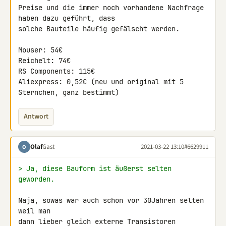
Preise und die immer noch vorhandene Nachfrage 
haben dazu geführt, dass 

solche Bauteile häufig gefälscht werden.

Mouser: 54€

Reichelt: 74€

RS Components: 115€

Aliexpress: 0,52€ (neu und original mit 5 
Sternchen, ganz bestimmt)
Antwort
Olaf
Gast
2021-03-22 13:10
#6629911
O
> Ja, diese Bauform ist äußerst selten 
geworden.
Naja, sowas war auch schon vor 30Jahren selten 
weil man

dann lieber gleich externe Transistoren 