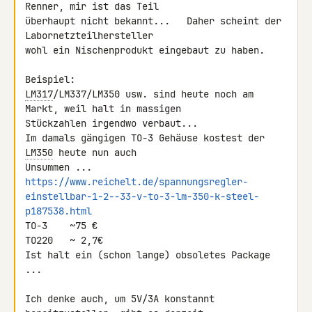
Renner, mir ist das Teil 

überhaupt nicht bekannt...   Daher scheint der 
Labornetzteilhersteller 

wohl ein Nischenprodukt eingebaut zu haben.

LM317
/LM337/LM350 usw. sind heute noch am 
Markt, weil halt in massigen 

Stückzahlen irgendwo verbaut...

Im damals gängigen TO-3 Gehäuse kostest der 
LM350
 heute nun auch 

https://www.reichelt.de/spannungsregler-
einstellbar-1-2--33-v-to-3-lm-350-k-steel-
p187538.html
TO-3    ~75 €

TO220   ~ 2,7€

Ist halt ein (schon lange) obsoletes Package 
...

Ich denke auch, um 5V/3A konstannt 