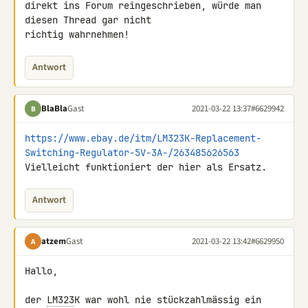
direkt ins Forum reingeschrieben, würde man 
diesen Thread gar nicht 

richtig wahrnehmen!
Antwort
BlaBla
Gast
2021-03-22 13:37
#6629942
B
https://www.ebay.de/itm/LM323K-Replacement-
Switching-Regulator-5V-3A-/263485626563
Vielleicht funktioniert der hier als Ersatz.
Antwort
atzem
Gast
2021-03-22 13:42
#6629950
A
Hallo,

der 
LM323
K war wohl nie stückzahlmässig ein 