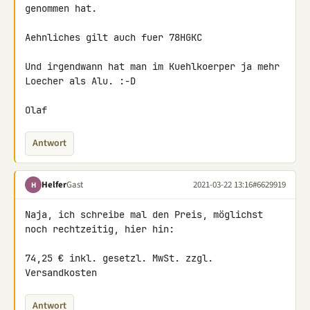
genommen hat.

Aehnliches gilt auch fuer 78HGKC

Und irgendwann hat man im Kuehlkoerper ja mehr 
Loecher als Alu. :-D

Olaf
Antwort
Helfer
Gast
2021-03-22 13:16
#6629919
H
Naja, ich schreibe mal den Preis, möglichst 
noch rechtzeitig, hier hin:

74,25 € inkl. gesetzl. MwSt. zzgl. 
Versandkosten
Antwort