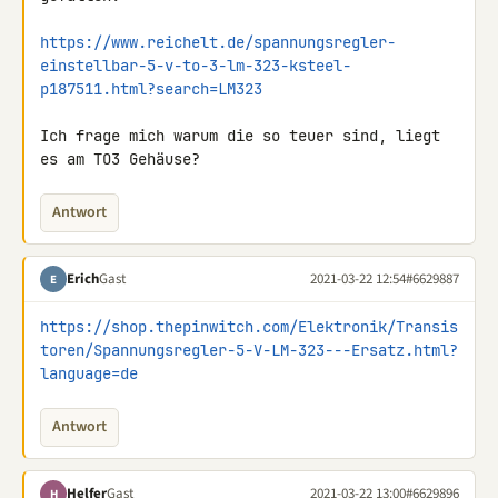
https://www.reichelt.de/spannungsregler-
einstellbar-5-v-to-3-lm-323-ksteel-
p187511.html?search=LM323
Ich frage mich warum die so teuer sind, liegt 
es am TO3 Gehäuse?
Antwort
Erich
Gast
2021-03-22 12:54
#6629887
E
https://shop.thepinwitch.com/Elektronik/Transis
toren/Spannungsregler-5-V-LM-323---Ersatz.html?
language=de
Antwort
Helfer
Gast
2021-03-22 13:00
#6629896
H