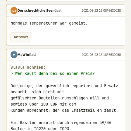
Der schreckliche Sven
Gast
2021-03-22 15:08
#6630038
DS
Normale Temperaturen war gemeint.
Antwort
MaWin
Gast
2021-03-22 15:18
#6630050
M
BlaBla schrieb:
> Wer kauft denn bei so einen Preis?
Derjenige, der gewerblich repariert und Ersatz 
braucht, sich nicht mit 

gefälschten Bauteilen rumschlagen will und 
sowieso über 100 EUR mit dem 

Kunden abrechnet, der das Ersatzteil eh zahlt.

Ein Bastler ersetzt durch irgendeinen 5V/3A 
Regler in TO220 oder TOP3 
