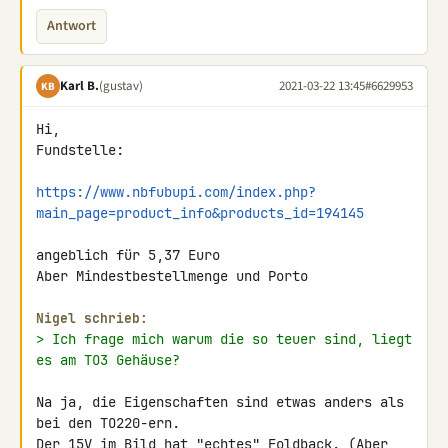
Antwort
Karl B.
(gustav)
2021-03-22 13:45
#6629953
KB
Hi,

Fundstelle:

https://www.nbfubupi.com/index.php?
main_page=product_info&products_id=194145
angeblich für 5,37 Euro

Aber Mindestbestellmenge und Porto

Nigel schrieb:
> Ich frage mich warum die so teuer sind, liegt 
es am TO3 Gehäuse?
Na ja, die Eigenschaften sind etwas anders als 
bei den TO220-ern.

Der 15V im Bild hat "echtes" Foldback. (Aber 