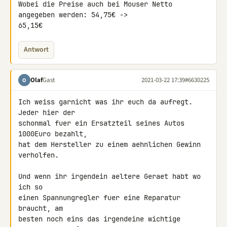
Wobei die Preise auch bei Mouser Netto 
angegeben werden: 54,75€ -> 

65,15€
Antwort
Olaf
Gast
2021-03-22 17:39
#6630225
O
Ich weiss garnicht was ihr euch da aufregt. 
Jeder hier der

schonmal fuer ein Ersatzteil seines Autos 
1000Euro bezahlt,

hat dem Hersteller zu einem aehnlichen Gewinn 
verholfen.

Und wenn ihr irgendein aeltere Geraet habt wo 
ich so

einen Spannungregler fuer eine Reparatur 
braucht, am

besten noch eins das irgendeine wichtige 