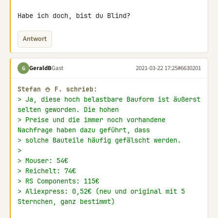
Habe ich doch, bist du Blind?
Antwort
GeraldB
Gast
2021-03-22 17:25
#6630201
G
Stefan ⛄ F. schrieb:
> Ja, diese hoch belastbare Bauform ist äußerst 
selten geworden. Die hohen
> Preise und die immer noch vorhandene 
Nachfrage haben dazu geführt, dass
> solche Bauteile häufig gefälscht werden.
>
> Mouser: 54€
> Reichelt: 74€
> RS Components: 115€
> Aliexpress: 0,52€ (neu und original mit 5 
Sternchen, ganz bestimmt)