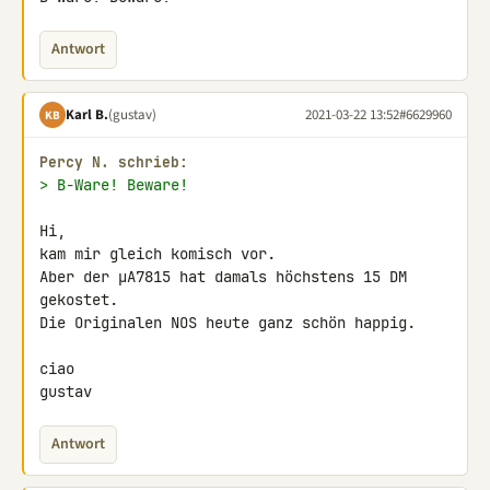
Antwort
Karl B.
(gustav)
2021-03-22 13:52
#6629960
KB
Percy N. schrieb:
> B-Ware! Beware!
Hi,

kam mir gleich komisch vor.

Aber der µA7815 hat damals höchstens 15 DM 
gekostet.

Die Originalen NOS heute ganz schön happig.

ciao

gustav
Antwort