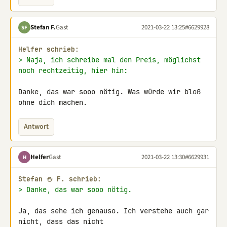
Stefan F.
Gast
2021-03-22 13:25
#6629928
SF
Helfer schrieb:
> Naja, ich schreibe mal den Preis, möglichst 
noch rechtzeitig, hier hin:
Danke, das war sooo nötig. Was würde wir bloß 
ohne dich machen.
Antwort
Helfer
Gast
2021-03-22 13:30
#6629931
H
Stefan ⛄ F. schrieb:
> Danke, das war sooo nötig.
Ja, das sehe ich genauso. Ich verstehe auch gar 
nicht, dass das nicht 
