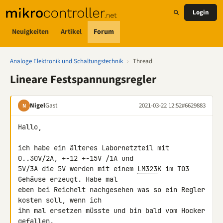
Login
Neuigkeiten
Artikel
Forum
Analoge Elektronik und Schaltungstechnik
›
Thread
Lineare Festspannungsregler
Nigel
Gast
2021-03-22 12:52
#6629883
N
Hallo,

ich habe ein älteres Labornetzteil mit 
0..30V/2A, +-12 +-15V /1A und 

5V/3A die 5V werden mit einem 
LM323
K im TO3 
Gehäuse erzeugt. Habe mal 

eben bei Reichelt nachgesehen was so ein Regler 
kosten soll, wenn ich 

ihn mal ersetzen müsste und bin bald vom Hocker 
gefallen.
