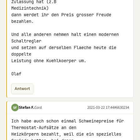
Zulassung hat (z.B 

Medizintechnik)

dann werdet ihr den Preis grosser Freude 
bezahlen.

Und alle anderen nehmen halt einen modernen 
Schaltregler

und setzen auf derselben Flaeche heute die 
doppelte

Leistung ohne Kuehlkoerper um.

Olaf
Antwort
Stefan F.
Gast
2021-03-22 17:44
#6630234
SF
Ich habe auch schon einmal Schweinepreise für 
Thermostat-Aufsätze an den 

Heizkörpern bezahlt, weil die ein spezielles 