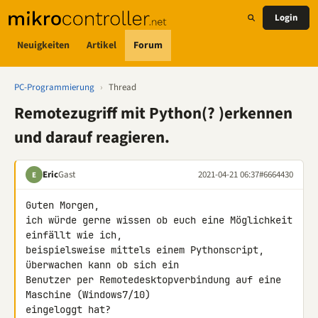
Login
Neuigkeiten
Artikel
Forum
PC-Programmierung
›
Thread
Remotezugriff mit Python(? )erkennen
und darauf reagieren.
Eric
Gast
2021-04-21 06:37
#6664430
E
Guten Morgen,

ich würde gerne wissen ob euch eine Möglichkeit 
einfällt wie ich, 

beispielsweise mittels einem Pythonscript, 
überwachen kann ob sich ein 

Benutzer per Remotedesktopverbindung auf eine 
Maschine (Windows7/10) 

eingeloggt hat?
