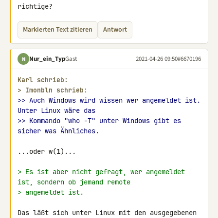
richtige?
Markierten Text zitieren
Antwort
Nur_ein_Typ
Gast
2021-04-26 09:50
#6670196
N
Karl schrieb:
> 
Imonbln schrieb:
>> Auch Windows wird wissen wer angemeldet ist. 
Unter Linux wäre das
>> Kommando "who -T" unter Windows gibt es 
sicher was Ähnliches.
...oder w(1)...

> Es ist aber nicht gefragt, wer angemeldet 
ist, sondern ob jemand remote
> angemeldet ist.
Das läßt sich unter Linux mit den ausgegebenen 