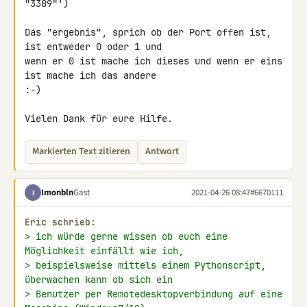
"3389"')

Das "ergebnis", sprich ob der Port offen ist, 
ist entweder 0 oder 1 und 

wenn er 0 ist mache ich dieses und wenn er eins 
ist mache ich das andere 

:-)

Vielen Dank für eure Hilfe.
Markierten Text zitieren
Antwort
Imonbln
Gast
2021-04-26 08:47
#6670111
I
Eric schrieb:
> ich würde gerne wissen ob euch eine 
Möglichkeit einfällt wie ich,
> beispielsweise mittels einem Pythonscript, 
überwachen kann ob sich ein
> Benutzer per Remotedesktopverbindung auf eine 