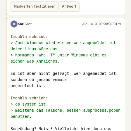
Markierten Text zitieren
Antwort
Karl
Gast
2021-04-26 08:58
#6670129
K
Imonbln schrieb:
> Auch Windows wird wissen wer angemeldet ist. 
Unter Linux wäre das
> Kommando "who -T" unter Windows gibt es 
sicher was Ähnliches.
Es ist aber nicht gefragt, wer angemeldet ist, 
sondern ob jemand remote 

angemeldet ist.

Imonbln schrieb:
> os.system ist
> meistens das falsche, besser subprocess.popen 
benutzen.
Begründung? Meist? Vielleicht hier doch das 