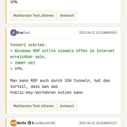
VPN.
Markierten Text zitieren
Antwort
Eva
Gast
2021-04-21 15:31
#6665041
E
funker1 schrieb:
> Windows RDP sollte niemals offen im Internet 
erreichbar sein.
> Immer mit
> VPN.
Man kann RDP auch durch SSH tunneln, hat den 
Vorteil, dass man das 

Public-Key-Verfahren nutzen kann
Markierten Text zitieren
Antwort
Welle 🧐 S.
(w3llschmidt)
2021-04-21 18:31
#6665217
W🧐