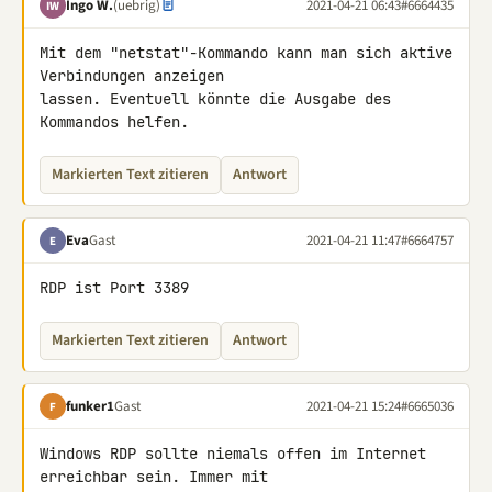
Ingo W.
(uebrig)
2021-04-21 06:43
#6664435
IW
Mit dem "netstat"-Kommando kann man sich aktive 
Verbindungen anzeigen 

lassen. Eventuell könnte die Ausgabe des 
Kommandos helfen.
Markierten Text zitieren
Antwort
Eva
Gast
2021-04-21 11:47
#6664757
E
RDP ist Port 3389
Markierten Text zitieren
Antwort
funker1
Gast
2021-04-21 15:24
#6665036
F
Windows RDP sollte niemals offen im Internet 
erreichbar sein. Immer mit 
