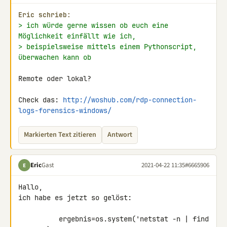
Eric schrieb:
> ich würde gerne wissen ob euch eine 
Möglichkeit einfällt wie ich,
> beispielsweise mittels einem Pythonscript, 
überwachen kann ob
Remote oder lokal?

Check das: 
http://woshub.com/rdp-connection-
logs-forensics-windows/
Markierten Text zitieren
Antwort
Eric
Gast
2021-04-22 11:35
#6665906
E
Hallo,

ich habe es jetzt so gelöst:

          ergebnis=os.system('netstat -n | find 