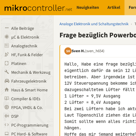
Neuigkeiten
Artikel
Fo
Analoge Elektronik und Schaltungstechnik
›
Alle Beiträge
Frage bezüglich Powerb
µC & Elektronik
Analogtechnik
Sven H.
(sven_h654)
SH
HF, Funk & Felder
Platinen
Hallo, Habe eine frage bezügl
eigentlich dafür da sein 12 L
Mechanik & Werkzeug
betreiben. Aber irgendwie ist
Fahrzeugelektronik
12V Steuerspannung bekomme ic
dazugeschaltetem Lüfter fällt
Haus & Smart Home
1 Lüfter = 9,5V Ausgang

Compiler & IDEs
2 Lüfter = 8,4V Ausgang

FPGA, VHDL & Co.
Bei zwei Lüftern habe ich aktu
Laut Tüpenschild ziehen die Lü
DSP
Somit sollte wenn alles richt
PC-Programmierung
hängen.

PC Hard- & Software
Hoffe das mir jemand weiterhe