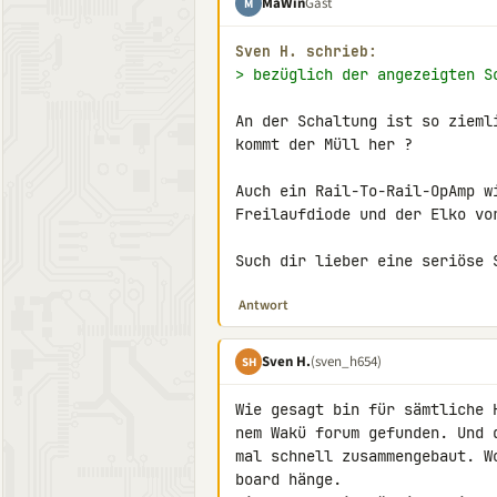
MaWin
Gast
M
Sven H. schrieb:
> bezüglich der angezeigten S
An der Schaltung ist so zieml
kommt der Müll her ?

Auch ein Rail-To-Rail-OpAmp w
Freilaufdiode und der Elko vo
Such dir lieber eine seriöse 
Antwort
Sven H.
(sven_h654)
SH
Wie gesagt bin für sämtliche 
nem Wakü forum gefunden. Und 
mal schnell zusammengebaut. W
board hänge.
