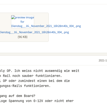
0s_004_.jpg
Dienstag__16._November_2021_16h28m40s_004_.png
(96 KB)
2021-1
ply OP. Ich weiss nicht auswendig wie weit 

n Rail noch sauber funktionieren.

l OP oder zumindest einen bei dem die 

ungss-Rails funktionieren.

ang auf dem Board?

loge Spannung von 0-12V oder nicht eher 
