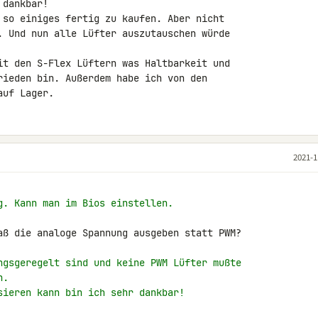
dankbar!

 so einiges fertig zu kaufen. Aber nicht 

. Und nun alle Lüfter auszutauschen würde 

it den S-Flex Lüftern was Haltbarkeit und 

rieden bin. Außerdem habe ich von den 

auf Lager.
2021-1
g. Kann man im Bios einstellen.
aß die analoge Spannung ausgeben statt PWM?

ngsgeregelt sind und keine PWM Lüfter mußte
n.
sieren kann bin ich sehr dankbar!