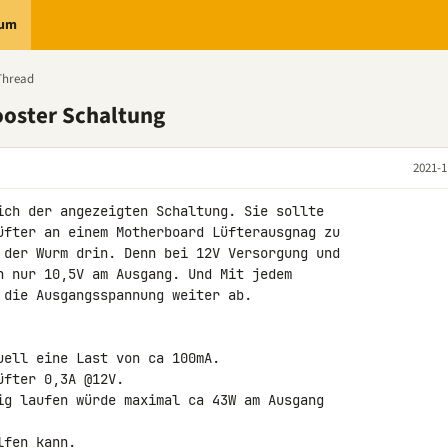
rum
Thread
ooster Schaltung
2021-1
ich der angezeigten Schaltung. Sie sollte 

üfter an einem Motherboard Lüfterausgnag zu 

 der Wurm drin. Denn bei 12V Versorgung und 

h nur 10,5V am Ausgang. Und Mit jedem 

 die Ausgangsspannung weiter ab.

ell eine Last von ca 100mA.

fter 0,3A @12V.

ig laufen würde maximal ca 43W am Ausgang 

lfen kann.