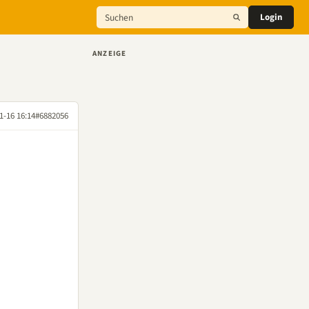
Login
ANZEIGE
1-16 16:14
#6882056