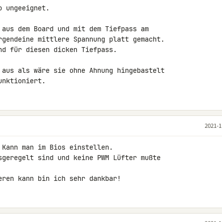
 ungeeignet.

 aus dem Board und mit dem Tiefpass am 

rgendeine mittlere Spannung platt gemacht. 

d für diesen dicken Tiefpass.

 aus als wäre sie ohne Ahnung hingebastelt 

unktioniert.
2021-1
Kann man im Bios einstellen.

sgeregelt sind und keine PWM Lüfter mußte 

eren kann bin ich sehr dankbar!