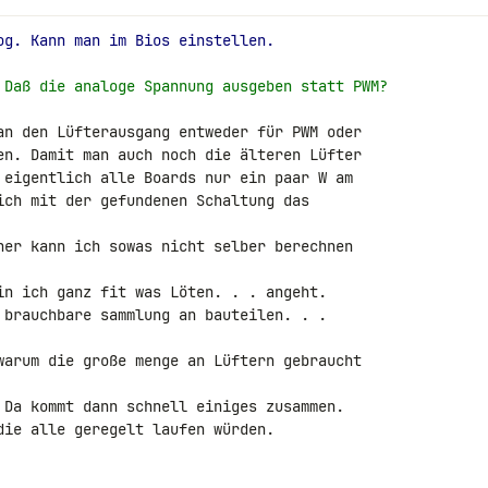
og. Kann man im Bios einstellen.
 Daß die analoge Spannung ausgeben statt PWM?
an den Lüfterausgang entweder für PWM oder 

en. Damit man auch noch die älteren Lüfter 

 eigentlich alle Boards nur ein paar W am 

ich mit der gefundenen Schaltung das 

her kann ich sowas nicht selber berechnen 

in ich ganz fit was Löten. . . angeht.

 brauchbare sammlung an bauteilen. . .

warum die große menge an Lüftern gebraucht 

 Da kommt dann schnell einiges zusammen. 

die alle geregelt laufen würden.