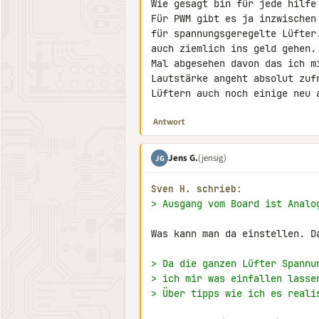
Wie gesagt bin für jede hilfe 
Für PWM gibt es ja inzwischen
für spannungsgeregelte Lüfter
auch ziemlich ins geld gehen.

Mal abgesehen davon das ich m
Lautstärke angeht absolut zuf
Lüftern auch noch einige neu 
Antwort
Jens G.
(jensig)
JG
Sven H. schrieb:
> Ausgang vom Board ist Analo
Was kann man da einstellen. D
> Da die ganzen Lüfter Spannu
> ich mir was einfallen lasse
> Über tipps wie ich es reali