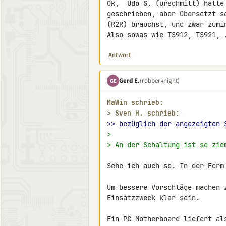
Ok,  Udo S. (urschmitt) hatte
geschrieben, aber übersetzt s
(R2R) brauchst, und zwar zumi
Also sowas wie TS912, TS921, 
Antwort
Gerd E.
(robberknight)
GE
MaWin schrieb:
> 
Sven H. schrieb:
>> bezüglich der angezeigten 
>
> An der Schaltung ist so zie
Sehe ich auch so. In der Form 
Um bessere Vorschläge machen 
Einsatzzweck klar sein.

Ein PC Motherboard liefert al