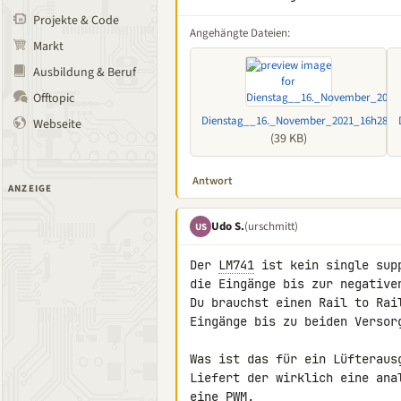
Projekte & Code
Angehängte Dateien:
Markt
Ausbildung & Beruf
Offtopic
Dienstag__16._November_2021_16h28m4
Webseite
(39 KB)
Antwort
ANZEIGE
Udo S.
(urschmitt)
US
Der 
LM741
 ist kein single sup
die Eingänge bis zur negative
Du brauchst einen Rail to Rai
Eingänge bis zu beiden Versorg
Was ist das für ein Lüfterausg
Liefert der wirklich eine ana
eine PWM.
