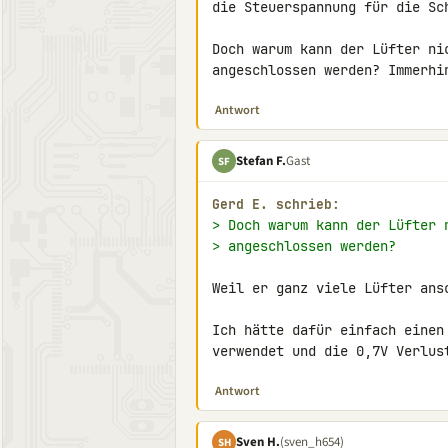
die Steuerspannung für die Sch
Doch warum kann der Lüfter ni
angeschlossen werden? Immerhi
Antwort
Stefan F.
Gast
SF
Gerd E. schrieb:
> Doch warum kann der Lüfter 
> angeschlossen werden?
Weil er ganz viele Lüfter ansc
Ich hätte dafür einfach einen
verwendet und die 0,7V Verlus
Antwort
Sven H.
(sven_h654)
SH