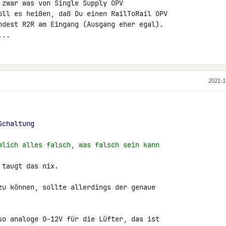
 zwar was von Single Supply OPV 

oll es heißen, daß Du einen RailToRail OPV 

ndest R2R am Eingang (Ausgang eher egal). 

...
2021-1
Schaltung
mlich alles falsch, was falsch sein kann
taugt das nix.

zu können, sollte allerdings der genaue 

so analoge 0-12V für die Lüfter, das ist 
