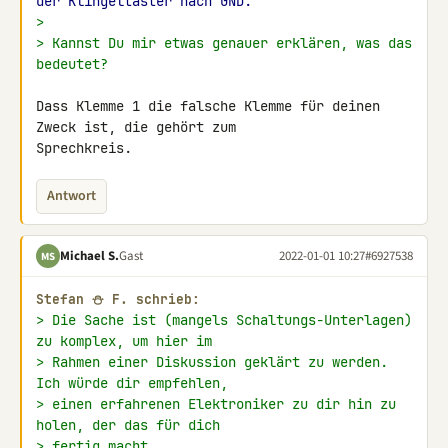
der Klingeltaster nach GND.
>
> Kannst Du mir etwas genauer erklären, was das 
bedeutet?
Dass Klemme 1 die falsche Klemme für deinen 
Zweck ist, die gehört zum 

Sprechkreis.
Antwort
Michael S.
Gast
2022-01-01 10:27
#6927538
MS
Stefan ⛄ F. schrieb:
> Die Sache ist (mangels Schaltungs-Unterlagen) 
zu komplex, um hier im
> Rahmen einer Diskussion geklärt zu werden. 
Ich würde dir empfehlen,
> einen erfahrenen Elektroniker zu dir hin zu 
holen, der das für dich
> fertig macht.