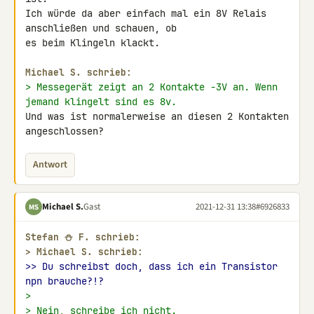
Ich würde da aber einfach mal ein 8V Relais 
anschließen und schauen, ob 

es beim Klingeln klackt.

Michael S. schrieb:
> Messegerät zeigt an 2 Kontakte -3V an. Wenn 
jemand klingelt sind es 8v.
Und was ist normalerweise an diesen 2 Kontakten 
angeschlossen?
Antwort
Michael S.
Gast
2021-12-31 13:38
#6926833
MS
Stefan ⛄ F. schrieb:
> 
Michael S. schrieb:
>> Du schreibst doch, dass ich ein Transistor 
npn brauche?!?
>
> Nein, schreibe ich nicht.