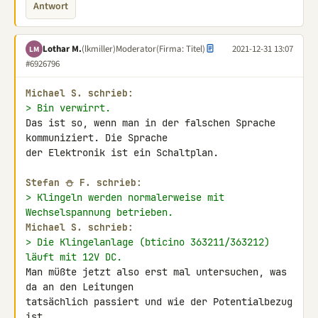
Antwort
Lothar M.
(lkmiller)
Moderator
(Firma: Titel)
2021-12-31 13:07
LM
#6926796
Michael S. schrieb:
> Bin verwirrt.
Das ist so, wenn man in der falschen Sprache 
kommuniziert. Die Sprache 

der Elektronik ist ein Schaltplan.

Stefan ⛄ F. schrieb:
> Klingeln werden normalerweise mit 
Wechselspannung betrieben.
Michael S. schrieb:
> Die Klingelanlage (bticino 363211/363212) 
läuft mit 12V DC.
Man müßte jetzt also erst mal untersuchen, was 
da an den Leitungen 

tatsächlich passiert und wie der Potentialbezug 
ist.
