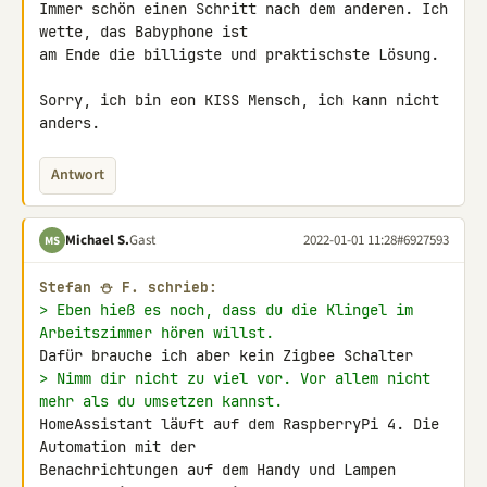
Immer schön einen Schritt nach dem anderen. Ich 
wette, das Babyphone ist 

am Ende die billigste und praktischste Lösung.

Sorry, ich bin eon KISS Mensch, ich kann nicht 
anders.
Antwort
Michael S.
Gast
2022-01-01 11:28
#6927593
MS
Stefan ⛄ F. schrieb:
> Eben hieß es noch, dass du die Klingel im 
Arbeitszimmer hören willst.
> Nimm dir nicht zu viel vor. Vor allem nicht 
mehr als du umsetzen kannst.
HomeAssistant läuft auf dem RaspberryPi 4. Die 
Automation mit der 

Benachrichtungen auf dem Handy und Lampen 