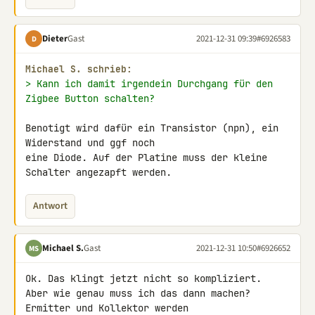
Dieter
Gast
2021-12-31 09:39
#6926583
D
Michael S. schrieb:
> Kann ich damit irgendein Durchgang für den 
Zigbee Button schalten?
Benotigt wird dafür ein Transistor (npn), ein 
Widerstand und ggf noch 

eine Diode. Auf der Platine muss der kleine 
Schalter angezapft werden.
Antwort
Michael S.
Gast
2021-12-31 10:50
#6926652
MS
Ok. Das klingt jetzt nicht so kompliziert.

Aber wie genau muss ich das dann machen? 
Ermitter und Kollektor werden 
