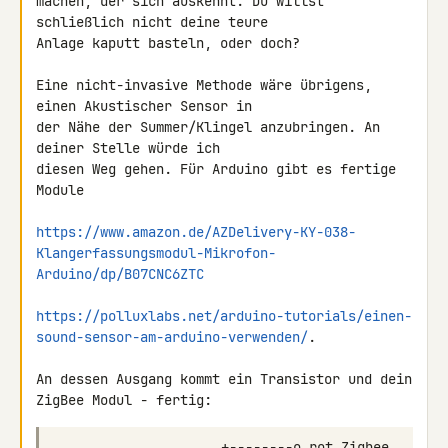
machen, der sich auskennt. Du willst 
schließlich nicht deine teure 

Anlage kaputt basteln, oder doch?

Eine nicht-invasive Methode wäre übrigens, 
einen Akustischer Sensor in 

der Nähe der Summer/Klingel anzubringen. An 
deiner Stelle würde ich 

diesen Weg gehen. Für Arduino gibt es fertige 
Module

https://www.amazon.de/AZDelivery-KY-038-
Klangerfassungsmodul-Mikrofon-
Arduino/dp/B07CNC6ZTC
https://polluxlabs.net/arduino-tutorials/einen-
sound-sensor-am-arduino-verwenden/
.

An dessen Ausgang kommt ein Transistor und dein 
ZigBee Modul - fertig: