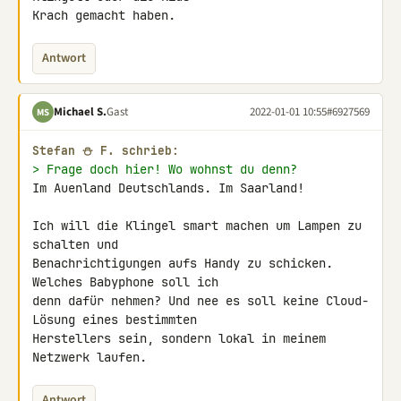
Krach gemacht haben.
Antwort
Michael S.
Gast
2022-01-01 10:55
#6927569
MS
Stefan ⛄ F. schrieb:
> Frage doch hier! Wo wohnst du denn?
Im Auenland Deutschlands. Im Saarland!

Ich will die Klingel smart machen um Lampen zu 
schalten und 

Benachrichtigungen aufs Handy zu schicken. 
Welches Babyphone soll ich 

denn dafür nehmen? Und nee es soll keine Cloud-
Lösung eines bestimmten 

Herstellers sein, sondern lokal in meinem 
Netzwerk laufen.
Antwort