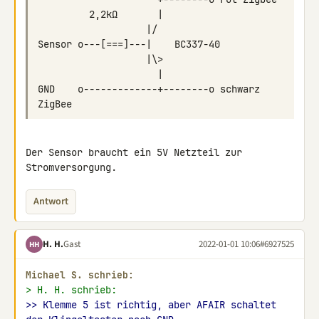
GND    o-------------+--------o schwarz 
Der Sensor braucht ein 5V Netzteil zur 
Stromversorgung.
Antwort
H. H.
Gast
2022-01-01 10:06
#6927525
HH
Michael S. schrieb:
> H. H. schrieb:
>> Klemme 5 ist richtig, aber AFAIR schaltet 