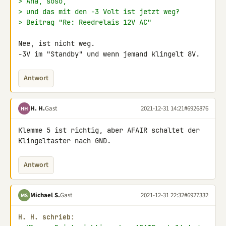
> Aha, soso,
> und das mit den -3 Volt ist jetzt weg?
> Beitrag "Re: Reedrelais 12V AC"
Nee, ist nicht weg.

-3V im "Standby" und wenn jemand klingelt 8V.
Antwort
H. H.
Gast
2021-12-31 14:21
#6926876
HH
Klemme 5 ist richtig, aber AFAIR schaltet der 
Klingeltaster nach GND.
Antwort
Michael S.
Gast
2021-12-31 22:32
#6927332
MS
H. H. schrieb: