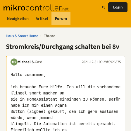
Login
Neuigkeiten
Artikel
Forum
Haus & Smart Home
›
Thread
Stromkreis/Durchgang schalten bei 8v
Michael S.
Gast
2021-12-31 09:29
#6926575
MS
Hallo zusammen,

ich brauche Eure Hilfe. Ich will die vorhandene 
Klingel smart machen um 

sie in HomeAssistant einbinden zu können. Dafür 
habe ich mir einen Aqara 

Button (Zigbee) gekauft, den ich gern auslösen 
würde, wenn jemand 

klingelt. Die Automation ist bereits gemacht. 
Eigentlich wollte ich es 
