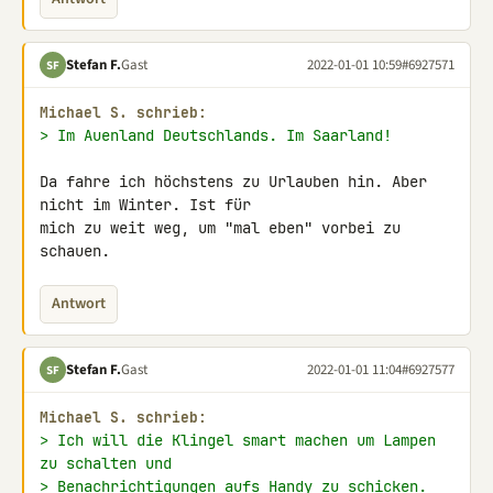
Stefan F.
Gast
2022-01-01 10:59
#6927571
SF
Michael S. schrieb:
> Im Auenland Deutschlands. Im Saarland!
Da fahre ich höchstens zu Urlauben hin. Aber 
nicht im Winter. Ist für 

mich zu weit weg, um "mal eben" vorbei zu 
schauen.
Antwort
Stefan F.
Gast
2022-01-01 11:04
#6927577
SF
Michael S. schrieb:
> Ich will die Klingel smart machen um Lampen 
zu schalten und
> Benachrichtigungen aufs Handy zu schicken.