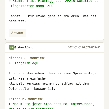
> Klemme 5 ist richtig, aber AFAIR schaltet der 
Klingeltaster nach GND.
Kannst Du mir etwas genauer erklären, was das 
bedeutet?
Antwort
Stefan F.
Gast
2022-01-01 07:57
#6927425
SF
Michael S. schrieb:
> Klingelanlage
Ich habe übersehen, dass es eine Sprechanlage 
ist, keine einfache 

Klingel. Vergiss meinen Vorschlag mit dem 
Optokoppler, besser ist:

Lothar M. schrieb:
> Man müßte jetzt also erst mal untersuchen, 