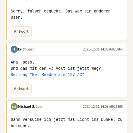
Sorry, falsch geguckt. Das war ein anderer 
User.
Antwort
Erich
Gast
2021-12-31 14:03
#6926864
E
Aha, soso,

Beitrag "Re: Reedrelais 12V AC"
Antwort
Michael S.
Gast
2021-12-31 14:03
#6926865
MS
Dann versuche ich jetzt mal Licht ins Dunkel zu 
bringen:
