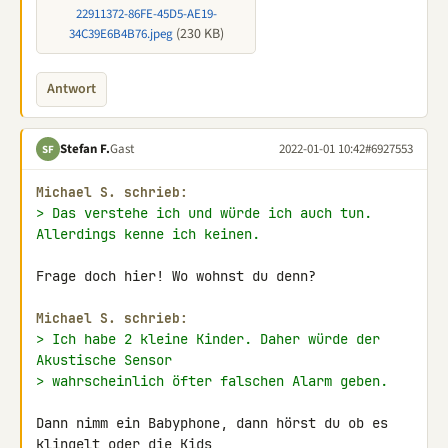
22911372-86FE-45D5-AE19-
(230 KB)
34C39E6B4B76.jpeg
Antwort
Stefan F.
Gast
2022-01-01 10:42
#6927553
SF
Michael S. schrieb:
> Das verstehe ich und würde ich auch tun. 
Allerdings kenne ich keinen.
Frage doch hier! Wo wohnst du denn?

Michael S. schrieb:
> Ich habe 2 kleine Kinder. Daher würde der 
Akustische Sensor
> wahrscheinlich öfter falschen Alarm geben.
Dann nimm ein Babyphone, dann hörst du ob es 
klingelt oder die Kids 
