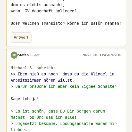
dem es nichts ausmacht, 

wenn -3V dauerhaft anliegen?

Oder welchen Transistor könne ich dafür nehmen?
Antwort
Stefan F.
Gast
2022-01-01 11:45
#6927607
SF
Michael S. schrieb:
>> Eben hieß es noch, dass du die Klingel im 
Arbeitszimmer hören willst.
> Dafür brauche ich aber kein Zigbee Schalter
Sage ich ja!

> Es ist schön, dass Du Dir Sorgen darum 
machst, ob und was ich alles
> umgesetzt bekomme. Lösungsansätze wären mir 
lieber…