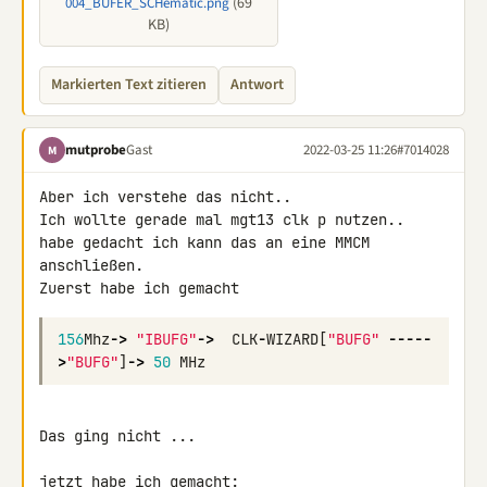
(69
004_BUFER_SCHematic.png
KB)
Markierten Text zitieren
Antwort
mutprobe
Gast
2022-03-25 11:26
#7014028
M
Aber ich verstehe das nicht..

Ich wollte gerade mal mgt13 clk p nutzen..

habe gedacht ich kann das an eine MMCM 
anschließen.

Zuerst habe ich gemacht
156
Mhz
->
"IBUFG"
->
CLK
-
WIZARD
[
"BUFG"
-----
>
"BUFG"
]
->
50
MHz
Das ging nicht ...
