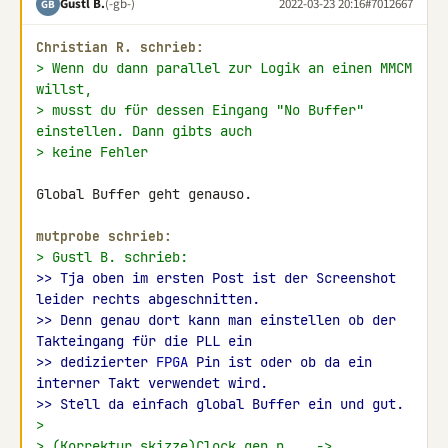
Gustl B.
(-gb-)
2022-03-23 20:16
#7012667
GB
Christian R. schrieb:
> Wenn du dann parallel zur Logik an einen MMCM 
willst,
> musst du für dessen Eingang "No Buffer" 
einstellen. Dann gibts auch
> keine Fehler
Global Buffer geht genauso.

mutprobe schrieb:
> Gustl B. schrieb:
>> Tja oben im ersten Post ist der Screenshot 
leider rechts abgeschnitten.
>> Denn genau dort kann man einstellen ob der 
Takteingang für die PLL ein
>> dedizierter 
FPGA
 Pin ist oder ob da ein 
interner Takt verwendet wird.
>> Stell da einfach global Buffer ein und gut.
>
> (Korrektur skizze)Clock gen_n    ->  