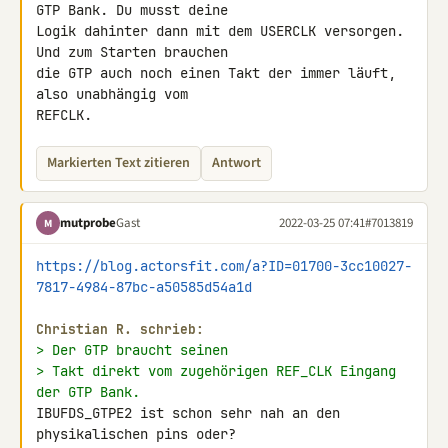
GTP Bank. Du musst deine 

Logik dahinter dann mit dem USERCLK versorgen. 
Und zum Starten brauchen 

die GTP auch noch einen Takt der immer läuft, 
also unabhängig vom 

REFCLK.
Markierten Text zitieren
Antwort
mutprobe
Gast
2022-03-25 07:41
#7013819
M
https://blog.actorsfit.com/a?ID=01700-3cc10027-
7817-4984-87bc-a50585d54a1d
Christian R. schrieb:
> Der GTP braucht seinen
> Takt direkt vom zugehörigen REF_CLK Eingang 
der GTP Bank.
IBUFDS_GTPE2 ist schon sehr nah an den 
physikalischen pins oder?
