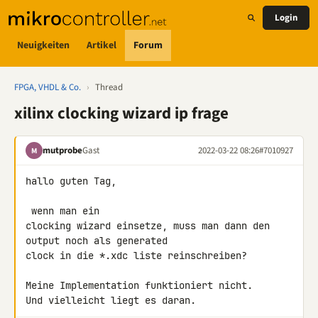
Login
Neuigkeiten
Artikel
Forum
FPGA, VHDL & Co.
›
Thread
xilinx clocking wizard ip frage
mutprobe
Gast
2022-03-22 08:26
#7010927
M
hallo guten Tag,

 wenn man ein

clocking wizard einsetze, muss man dann den 
output noch als generated 

clock in die *.xdc liste reinschreiben?

Meine Implementation funktioniert nicht.

Und vielleicht liegt es daran.