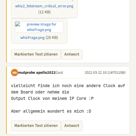
whiz2_bitstream_critical_error.png
(12 KB)
(20 KB)
whizFrage.png
Markierten Text zitieren
Antwort
mutprobe apollo2022
Gast
2022-03-22 10:11
#7011060
MA
vielleicht finde ich noch eine andere Clock auf 
dem Board oder nehme die 

Output Clock von meinem IP Core :P

Aber allgemein wundert es mich :D
Markierten Text zitieren
Antwort