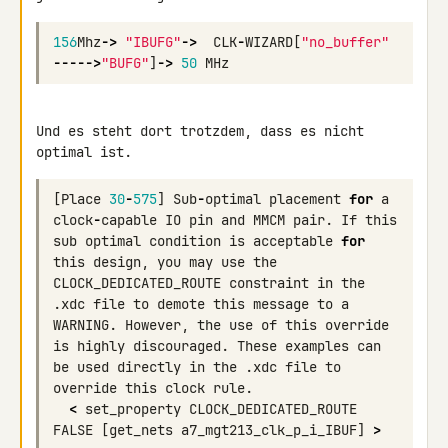
156
Mhz
->
"IBUFG"
->
CLK
-
WIZARD
[
"no_buffer"
----->
"BUFG"
]
->
50
MHz
Und es steht dort trotzdem, dass es nicht 
[
Place
30
-
575
]
Sub
-
optimal
placement
for
a
clock
-
capable
IO
pin
and
MMCM
pair
.
If
this
sub
optimal
condition
is
acceptable
for
this
design
,
you
may
use
the
CLOCK_DEDICATED_ROUTE
constraint
in
the
.
xdc
file
to
demote
this
message
to
a
WARNING
.
However
,
the
use
of
this
override
is
highly
discouraged
.
These
examples
can
be
used
directly
in
the
.
xdc
file
to
override
this
clock
rule
.
<
set_property
CLOCK_DEDICATED_ROUTE
FALSE
[
get_nets
a7_mgt213_clk_p_i_IBUF
]
>