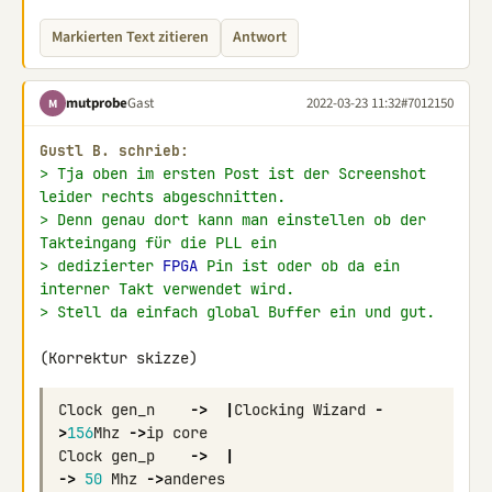
Markierten Text zitieren
Antwort
mutprobe
Gast
2022-03-23 11:32
#7012150
M
Gustl B. schrieb:
> Tja oben im ersten Post ist der Screenshot 
leider rechts abgeschnitten.
> Denn genau dort kann man einstellen ob der 
Takteingang für die PLL ein
> dedizierter 
FPGA
 Pin ist oder ob da ein 
interner Takt verwendet wird.
> Stell da einfach global Buffer ein und gut.
(Korrektur skizze)
Clock
gen_n
->
|
Clocking
Wizard
-
>
156
Mhz
->
ip
core
Clock
gen_p
->
|
->
50
Mhz
->
anderes