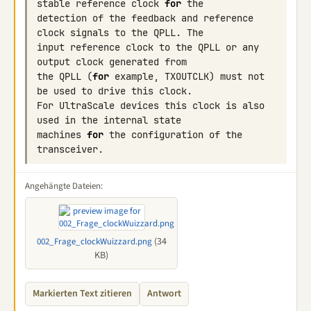
stable
reference
clock
for
the
detection
of
the
feedback
and
reference
clock
signals
to
the
QPLL
.
The
input
reference
clock
to
the
QPLL
or
any
output
clock
generated
from
the
QPLL
(
for
example
,
TXOUTCLK
)
must
not
be
used
to
drive
this
clock
.
For
UltraScale
devices
this
clock
is
also
used
in
the
internal
state
machines
for
the
configuration
of
the
transceiver
.
Angehängte Dateien:
(34
002_Frage_clockWuizzard.png
KB)
Markierten Text zitieren
Antwort