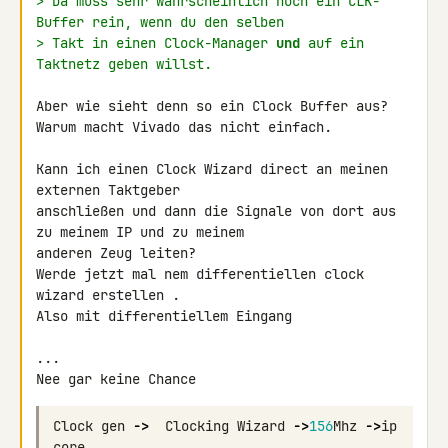
> Da muss sehr wahrscheinlich noch ein CLK-
Buffer rein, wenn du den selben
> Takt in einen Clock-Manager 
und
 auf ein 
Taktnetz geben willst.
Aber wie sieht denn so ein Clock Buffer aus?

Warum macht Vivado das nicht einfach.

Kann ich einen Clock Wizard direct an meinen 
externen Taktgeber 

anschließen und dann die Signale von dort aus 
zu meinem IP und zu meinem 

anderen Zeug leiten?

Werde jetzt mal nem differentiellen clock 
wizard erstellen .

Also mit differentiellem Eingang

...

Nee gar keine Chance
Clock
gen
->
Clocking
Wizard
->
156
Mhz
->
ip
core