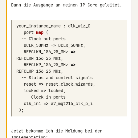
Dann die Ausgänge an meinen IP Core geleitet.

your_instance_name
:
clk_wiz_0
port
map
(
--
Clock
out
ports
DCLK_50MHz
=>
DCLK_50MHz
,
REFCLKN_156_25_MHz
=>
REFCLKN_156_25_MHz
,
REFCLKP_156_25_MHz
=>
REFCLKP_156_25_MHz
,
--
Status
and
control
signals
reset
=>
reset_clock_wizards
,
locked
=>
locked
,
--
Clock
in
ports
clk_in1
=>
a7_mgt216_clk_p_i
);
Jetzt bekomme ich die Meldung bei der 
Implementation: