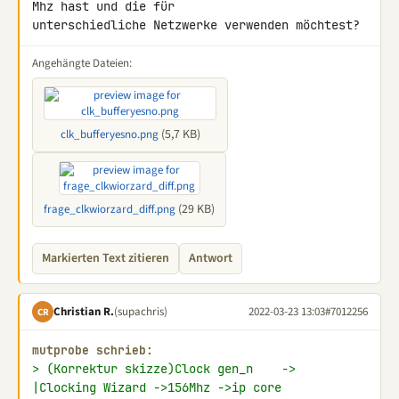
Mhz hast und die für 

unterschiedliche Netzwerke verwenden möchtest?
Angehängte Dateien:
(5,7 KB)
clk_bufferyesno.png
(29 KB)
frage_clkwiorzard_diff.png
Markierten Text zitieren
Antwort
Christian R.
(supachris)
2022-03-23 13:03
#7012256
CR
mutprobe schrieb:
> (Korrektur skizze)Clock gen_n    ->  
|Clocking Wizard ->156Mhz ->ip core