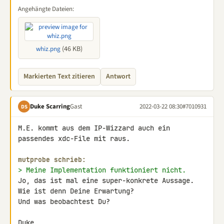
Angehängte Dateien:
(46 KB)
whiz.png
Markierten Text zitieren
Antwort
Duke Scarring
Gast
2022-03-22 08:30
#7010931
DS
M.E. kommt aus dem IP-Wizzard auch ein 
passendes xdc-File mit raus.

mutprobe schrieb:
> Meine Implementation funktioniert nicht.
Jo, das ist mal eine super-konkrete Aussage.

Wie ist denn Deine Erwartung?

Und was beobachtest Du?

Duke