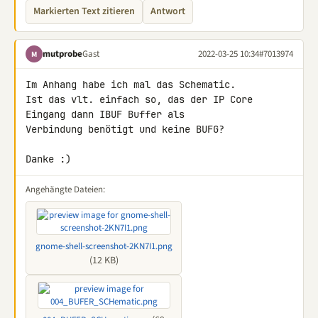
Markierten Text zitieren
Antwort
mutprobe
Gast
2022-03-25 10:34
#7013974
M
Im Anhang habe ich mal das Schematic.

Ist das vlt. einfach so, das der IP Core 
Eingang dann IBUF Buffer als 

Verbindung benötigt und keine BUFG?

Danke :)
Angehängte Dateien:
gnome-shell-screenshot-2KN7I1.png
(12 KB)