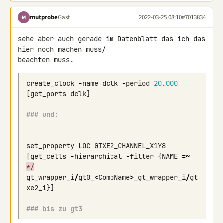
mutprobe
Gast
2022-03-25 08:10
#7013834
M
sehe aber auch gerade im Datenblatt das ich das 
hier noch machen muss/ 

create_clock
-
name
dclk
-
period
20
.
000
[
get_ports
dclk
]
### und:
set_property
LOC
GTXE2_CHANNEL_X1Y8
[
get_cells
-
hierarchical
-
filter
{
NAME
=~
*/
gt_wrapper_i
/
gt0_
<
CompName
>
_gt_wrapper_i
/
gt
xe2_i
}]
### bis zu gt3