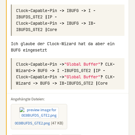
Clock
-
Capable
-
Pin
->
IBUFG
->
I
-
IBUFDS_GTE2
|
IP
-
Clock
-
Capable
-
Pin
->
IBUFG
->
IB
-
IBUFDS_GTE2
|
Core
Ich glaube der Clock-Wizard hat da aber ein 
BUFG eingesetzt
Clock
-
Capable
-
Pin
->
"Global Buffer"
?
CLK
-
Wizard
->
BUFG
->
I
-
IBUFDS_GTE2
|
IP
-
Clock
-
Capable
-
Pin
->
"Global Buffer"
?
CLK
-
Wizard
->
BUFG
->
IB
-
IBUFDS_GTE2
|
Core
Angehängte Dateien:
(47 KB)
003IBUFDS_GTE2.png