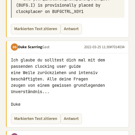
(
BUFG
.
I
)
is
provisionally
placed
by
clockplacer
on
BUFGCTRL_X0Y1
Markierten Text zitieren
Antwort
Duke Scarring
Gast
2022-03-25 11:30
#7014034
DS
Ich glaube du solltest dich mal mit dem 
passenden clocking user guide 

eine Weile zurückziehen und intensiv 
beschäftigten. Alle deine Fragen 

zeugen von einem gewissen grundlegenden 
Unverständnis...

Duke
Markierten Text zitieren
Antwort