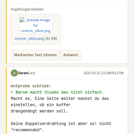
Angehängte Dateien:
(31 KB)
mmcm_xilinx.png
Markierten Text zitieren
Antwort
Zoran
Gast
2022-03-22 23:16
#7011798
Z
mutprobe schrieb:
> Warum macht Vivado das nicht einfach.
Macht es. Eine Seite weiter kannst du das 
einstellen, ob ein buffer 

drangehängt werden soll.

Deine Doppelverdrahtung ist aber so! nicht 
"recommended".