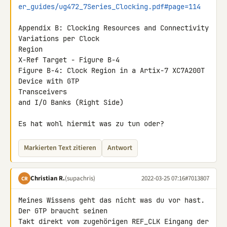
er_guides/ug472_7Series_Clocking.pdf#page=114
Appendix B: Clocking Resources and Connectivity 
Variations per Clock 

Region

X-Ref Target - Figure B-4

Figure B-4: Clock Region in a Artix-7 XC7A200T 
Device with GTP 

Transceivers

and I/O Banks (Right Side)

Es hat wohl hiermit was zu tun oder?
Markierten Text zitieren
Antwort
Christian R.
(supachris)
2022-03-25 07:16
#7013807
CR
Meines Wissens geht das nicht was du vor hast. 
Der GTP braucht seinen 

Takt direkt vom zugehörigen REF_CLK Eingang der 