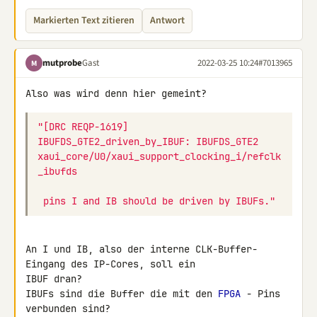
Markierten Text zitieren
Antwort
mutprobe
Gast
2022-03-25 10:24
#7013965
M
Also was wird denn hier gemeint?
"[DRC REQP-1619] 
IBUFDS_GTE2_driven_by_IBUF: IBUFDS_GTE2 
xaui_core/U0/xaui_support_clocking_i/refclk
_ibufds
 pins I and IB should be driven by IBUFs."
An I und IB, also der interne CLK-Buffer-
Eingang des IP-Cores, soll ein 

IBUF dran?

IBUFs sind die Buffer die mit den 
FPGA
 - Pins 
verbunden sind?