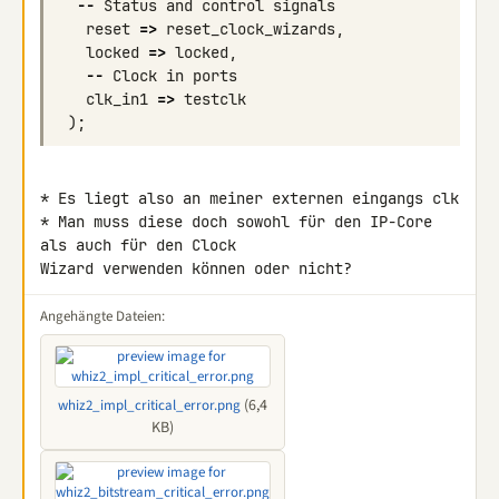
--
Status
and
control
signals
reset
=>
reset_clock_wizards
,
locked
=>
locked
,
--
Clock
in
ports
clk_in1
=>
testclk
);
* Es liegt also an meiner externen eingangs clk

* Man muss diese doch sowohl für den IP-Core 
als auch für den Clock 

Wizard verwenden können oder nicht?
Angehängte Dateien:
(6,4
whiz2_impl_critical_error.png
KB)