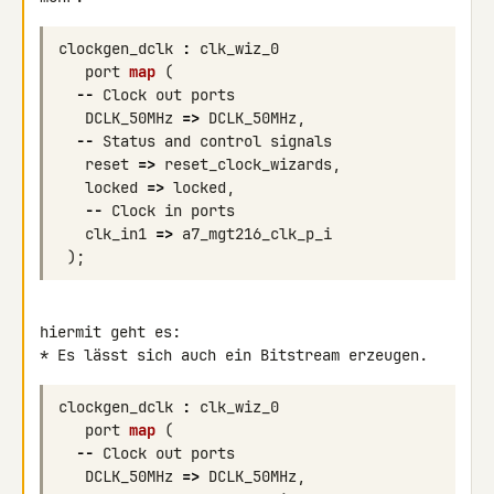
clockgen_dclk
:
clk_wiz_0
port
map
(
--
Clock
out
ports
DCLK_50MHz
=>
DCLK_50MHz
,
--
Status
and
control
signals
reset
=>
reset_clock_wizards
,
locked
=>
locked
,
--
Clock
in
ports
clk_in1
=>
a7_mgt216_clk_p_i
);
hiermit geht es:

clockgen_dclk
:
clk_wiz_0
port
map
(
--
Clock
out
ports
DCLK_50MHz
=>
DCLK_50MHz
,