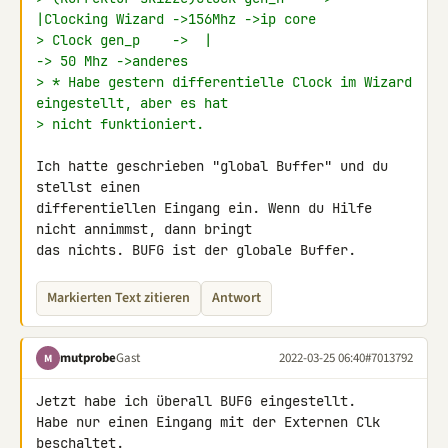
|Clocking Wizard ->156Mhz ->ip core
> Clock gen_p    ->  |                         
-> 50 Mhz ->anderes
> * Habe gestern differentielle Clock im Wizard 
eingestellt, aber es hat
> nicht funktioniert.
Ich hatte geschrieben "global Buffer" und du 
stellst einen 

differentiellen Eingang ein. Wenn du Hilfe 
nicht annimmst, dann bringt 

das nichts. BUFG ist der globale Buffer.
Markierten Text zitieren
Antwort
mutprobe
Gast
2022-03-25 06:40
#7013792
M
Jetzt habe ich überall BUFG eingestellt.

Habe nur einen Eingang mit der Externen Clk 
beschaltet.
