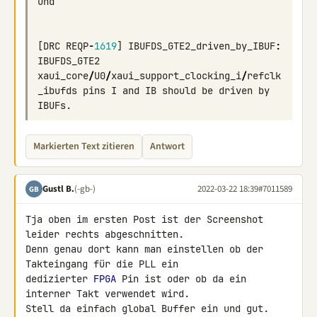
und
[
DRC
REQP
-
1619
]
IBUFDS_GTE2_driven_by_IBUF
:
IBUFDS_GTE2
xaui_core
/
U0
/
xaui_support_clocking_i
/
refclk
_ibufds
pins
I
and
IB
should
be
driven
by
IBUFs
.
Markierten Text zitieren
Antwort
Gustl B.
(-gb-)
2022-03-22 18:39
#7011589
GB
Tja oben im ersten Post ist der Screenshot 
leider rechts abgeschnitten. 

Denn genau dort kann man einstellen ob der 
Takteingang für die PLL ein 

dedizierter 
FPGA
 Pin ist oder ob da ein 
interner Takt verwendet wird. 

Stell da einfach global Buffer ein und gut.