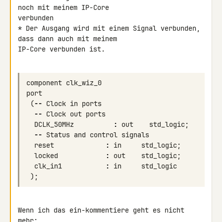
noch mit meinem IP-Core 

verbunden

* Der Ausgang wird mit einem Signal verbunden, 
dass dann auch mit meinem 

IP-Core verbunden ist.

component
clk_wiz_0
port
(
--
Clock
in
ports
--
Clock
out
ports
DCLK_50MHz
:
out
std_logic
;
--
Status
and
control
signals
reset
:
in
std_logic
;
locked
:
out
std_logic
;
clk_in1
:
in
std_logic
);
Wenn ich das ein-kommentiere geht es nicht 