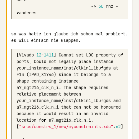
->
50
Mhz
-
>
anderes
so was hatte ich glaube ich schon mal probiert.

es will einfach nie klappen.
[
Vivado
12
-
1411
]
Cannot
set
LOC
property
of
ports
,
Could
not
legally
place
instance
your_instance_name
/
inst
/
clkin1_ibufgds
at
F13
(
IPAD_X1Y46
)
since
it
belongs
to
a
shape
containing
instance
a7_mgt216_clk_n_i
.
The
shape
requires
relative
placement
between
your_instance_name
/
inst
/
clkin1_ibufgds
and
a7_mgt216_clk_n_i
that
can
not
be
honoured
because
it
would
result
in
an
invalid
location
for
a7_mgt216_clk_n_i
.
[
"srcs/constrs_1/new/myconstraints.xdc"
:
62
]