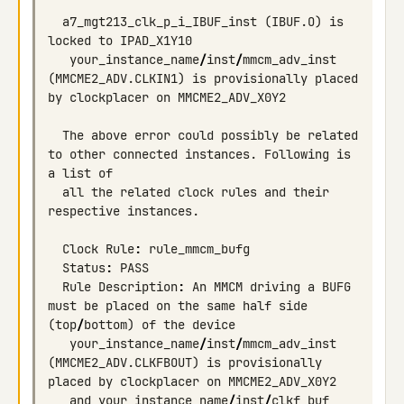
a7_mgt213_clk_p_i_IBUF_inst
(
IBUF
.
O
)
is
locked
to
IPAD_X1Y10
your_instance_name
/
inst
/
mmcm_adv_inst
(
MMCME2_ADV
.
CLKIN1
)
is
provisionally
placed
by
clockplacer
on
MMCME2_ADV_X0Y2
The
above
error
could
possibly
be
related
to
other
connected
instances
.
Following
is
a
list
of
all
the
related
clock
rules
and
their
respective
instances
.
Clock
Rule
:
rule_mmcm_bufg
Status
:
PASS
Rule
Description
:
An
MMCM
driving
a
BUFG
must
be
placed
on
the
same
half
side
(
top
/
bottom
)
of
the
device
your_instance_name
/
inst
/
mmcm_adv_inst
(
MMCME2_ADV
.
CLKFBOUT
)
is
provisionally
placed
by
clockplacer
on
MMCME2_ADV_X0Y2
and
your_instance_name
/
inst
/
clkf_buf