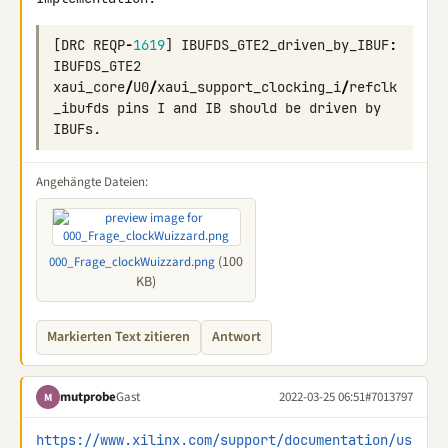
[
DRC
REQP
-
1619
]
IBUFDS_GTE2_driven_by_IBUF
:
IBUFDS_GTE2
xaui_core
/
U0
/
xaui_support_clocking_i
/
refclk
_ibufds
pins
I
and
IB
should
be
driven
by
IBUFs
.
Angehängte Dateien:
(100
000_Frage_clockWuizzard.png
KB)
Markierten Text zitieren
Antwort
mutprobe
Gast
2022-03-25 06:51
#7013797
M
https://www.xilinx.com/support/documentation/us