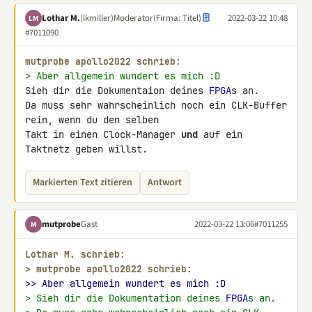
Lothar M.
(lkmiller)
Moderator
(Firma: Titel)
2022-03-22 10:48
LM
#7011090
mutprobe apollo2022 schrieb:
> Aber allgemein wundert es mich :D
Sieh dir die Dokumentaion deines 
FPGA
s an.

Da muss sehr wahrscheinlich noch ein CLK-Buffer 
rein, wenn du den selben 

Takt in einen Clock-Manager 
und
 auf ein 
Taktnetz geben willst.
Markierten Text zitieren
Antwort
mutprobe
Gast
2022-03-22 13:06
#7011255
M
Lothar M. schrieb:
> 
mutprobe apollo2022 schrieb:
>> Aber allgemein wundert es mich :D
> Sieh dir die Dokumentation deines 
FPGA
s an.