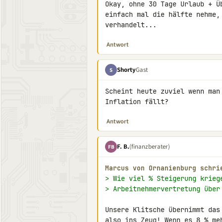
Okay, ohne 30 Tage Urlaub + Ü
einfach mal die hälfte nehme,
verhandelt...
Antwort
Shorty
Gast
S
Scheint heute zuviel wenn man
Inflation fällt?
Antwort
F. B.
(finanzberater)
FB
Marcus von Ornanienburg schri
> Wie viel % Steigerung krieg
> Arbeitnehmervertretung über
Unsere Klitsche übernimmt das
also ins Zeug! Wenn es 8 % me