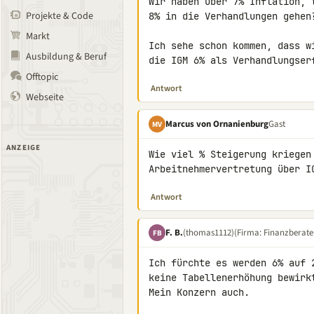
Wir haben über 7% Inflation, 
Projekte & Code
8% in die Verhandlungen gehen?
Markt
Ich sehe schon kommen, dass w
Ausbildung & Beruf
die IGM 6% als Verhandlungser
Offtopic
Antwort
Webseite
Marcus von Ornanienburg
Gast
MV
ANZEIGE
Wie viel % Steigerung kriegen
Arbeitnehmervertretung über I
Antwort
F. B.
(thomas1112)
(Firma: Finanzberate
FB
Ich fürchte es werden 6% auf 
keine Tabellenerhöhung bewirk
Mein Konzern auch.