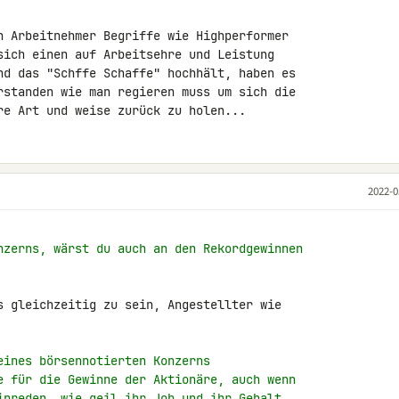
n Arbeitnehmer Begriffe wie Highperformer 

sich einen auf Arbeitsehre und Leistung 

nd das "Schffe Schaffe" hochhält, haben es 

rstanden wie man regieren muss um sich die 

re Art und weise zurück zu holen...
2022-0
nzerns, wärst du auch an den Rekordgewinnen
s gleichzeitig zu sein, Angestellter wie 

eines börsennotierten Konzerns
e für die Gewinne der Aktionäre, auch wenn
inreden, wie geil ihr Job und ihr Gehalt