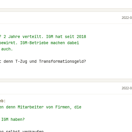
2022-0
f 2 Jahre verteilt. IGM hat seit 2018
bewirkt. IGM-Betriebe machen dabei
 auch.
t denn T-Zug und Transformationsgeld?
2022-0
eb:
en denn Mitarbeiter von Firmen, die
 IGM haben?
g selbst verkaufen.
