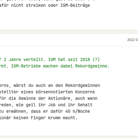
afür nicht streiken oder IGM-Beiträge 

2022-0
f 2 Jahre verteilt. IGM hat seit 2018 (?)
rkt. IGM-Betriebe machen dabei Rekordgewinne.
erns, wärst du auch an den Rekordgewinnen 

stellter eines börsennotierten Konzerns 

für die Gewinne der Aktionäre, auch wenn 

reden, wie geil ihr Job und ihr Gehalt 

zu erwähnen, dass er dafür 40 h/Woche 

ionär keinen Finger krumm macht.