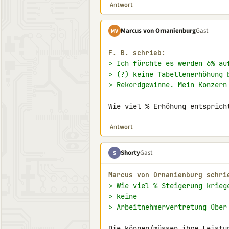
Antwort
Marcus von Ornanienburg
Gast
MV
F. B. schrieb:
> Ich fürchte es werden 6% au
> (?) keine Tabellenerhöhung 
> Rekordgewinne. Mein Konzern
Wie viel % Erhöhung entsprich
Antwort
Shorty
Gast
S
Marcus von Ornanienburg schri
> Wie viel % Steigerung krieg
> keine
> Arbeitnehmervertretung über
Die können/müssen ihre Leistun