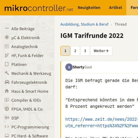
Neuigkeiten
Artikel
Fo
Ausbildung, Studium & Beruf
›
Thread
Alle Beiträge
IGM Tarifrunde 2022
µC & Elektronik
Analogtechnik
1
2
3
Weiter
→
HF, Funk & Felder
Platinen
Shorty
Gast
S
Mechanik & Werkzeug
Die IGM befragt gerade die Be
Fahrzeugelektronik
darf:

Haus & Smart Home
"Entsprechend könnten in dem 
Compiler & IDEs
8 Prozent angekreuzt werden"

FPGA, VHDL & Co.
DSP
https://www.zeit.de/news/2022
utm_referrer=https%3A%2F%2Fww
PC-Programmierung
PC Hard- & Software