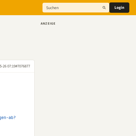
Login
ANZEIGE
5-26 07:19
#7076877
gen-ab?