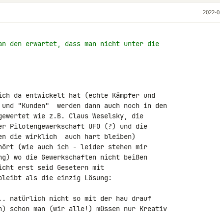
2022-0
an den erwartet, dass man nicht unter die
ich da entwickelt hat (echte Kämpfer und 

 und "Kunden"  werden dann auch noch in den 

gewertet wie z.B. Claus Weselsky, die 

er Pilotengewerkschaft UFO (?) und die 

en die wirklich  auch hart bleiben)

hört (wie auch ich - leider stehen mir 

ng) wo die Gewerkschaften nicht beißen 

cht erst seid Gesetern mit 

leibt als die einzig Lösung:

.. natürlich nicht so mit der hau drauf 

n) schon man (wir alle!) müssen nur Kreativ 
