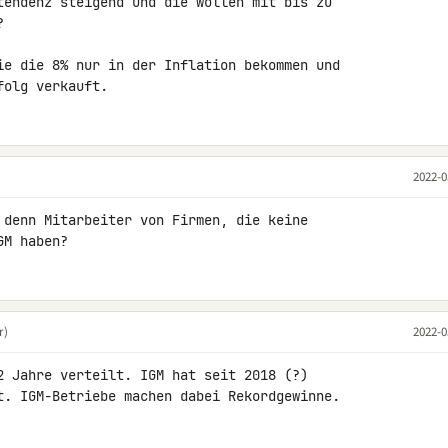
tendenz steigend und die wollen mit bis zu 



ie die 8% nur in der Inflation bekommen und 

folg verkauft.
2022-0
 denn Mitarbeiter von Firmen, die keine 

GM haben?
r)
2022-0
2 Jahre verteilt. IGM hat seit 2018 (?) 

t. IGM-Betriebe machen dabei Rekordgewinne. 
