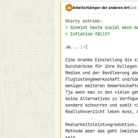
Arbeiterkämper der anderen Art
Gast
AD
Shorty schrieb:
> Scheint heute zuviel wenn m
> Inflation fällt?
Ja... :-(

Eine kranke Einstellung die s
Durchdrücke für ihre Kollegen
Medien und der Bevölkerung ab
Fluglostengewerkschaft und/od
wenigen weiteren Gewerkschaft
Tja wenn man zu den vielen ge
keine Alternativen zu Verfügu
sondern schnurren und somit ni
Reallohnverzicht leben muss, b
Realarbeitsleistungreduktion.
Methode aber das geht (meiste
sein...
