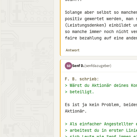
Solange aber selbst so manche
positiv gewertet werden, man 
(Leistungsdenken) einbildet u
so manche immer noch nicht ve
faire bezahlung auf eine ande
Antwort
Senf D.
(senfdazugeber)
SD
F. B. schrieb:
> Wärst du Aktionär deines Ko
> beteiligt.
Es ist ja kein Problem, beide
Aktionär.

> Als einfacher Angestellter 
> arbeitest du in erster Lini
> sich Leute wie Senf immer e