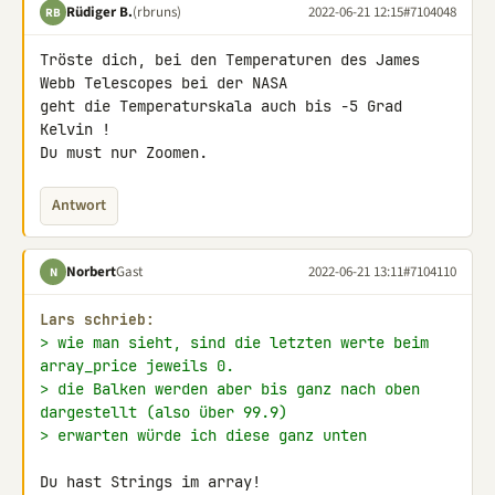
Rüdiger B.
(rbruns)
2022-06-21 12:15
#7104048
RB
Tröste dich, bei den Temperaturen des James 
Webb Telescopes bei der NASA 

geht die Temperaturskala auch bis -5 Grad 
Kelvin !

Du must nur Zoomen.
Antwort
Norbert
Gast
2022-06-21 13:11
#7104110
N
Lars schrieb:
> wie man sieht, sind die letzten werte beim 
array_price jeweils 0.
> die Balken werden aber bis ganz nach oben 
dargestellt (also über 99.9)
> erwarten würde ich diese ganz unten
Du hast Strings im array!