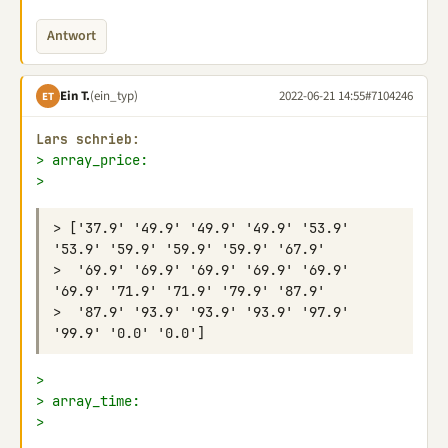
Antwort
Ein T.
(ein_typ)
2022-06-21 14:55
#7104246
ET
Lars schrieb:
> array_price:
>
> ['37.9' '49.9' '49.9' '49.9' '53.9' 
>  '69.9' '69.9' '69.9' '69.9' '69.9' 
>  '87.9' '93.9' '93.9' '93.9' '97.9' 
>
> array_time:
>