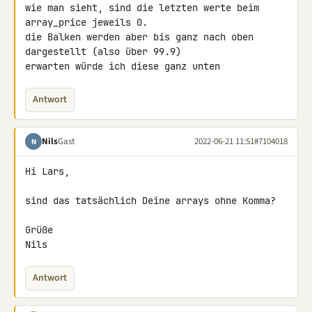
wie man sieht, sind die letzten werte beim 
array_price jeweils 0.

die Balken werden aber bis ganz nach oben 
dargestellt (also über 99.9)

erwarten würde ich diese ganz unten
Antwort
Nils
Gast
2022-06-21 11:51
#7104018
N
Hi Lars,

sind das tatsächlich Deine arrays ohne Komma?

Grüße

Nils
Antwort