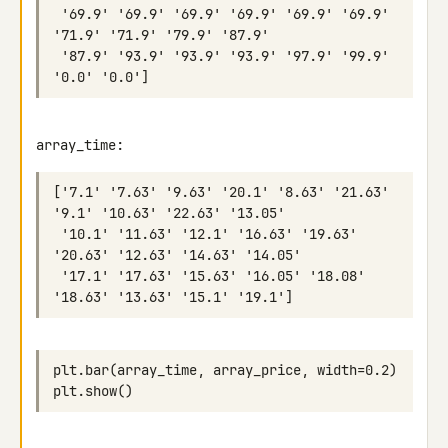
 '69.9' '69.9' '69.9' '69.9' '69.9' '69.9' 
 '87.9' '93.9' '93.9' '93.9' '97.9' '99.9' 
array_time:
['7.1' '7.63' '9.63' '20.1' '8.63' '21.63' 
 '10.1' '11.63' '12.1' '16.63' '19.63' 
 '17.1' '17.63' '15.63' '16.05' '18.08' 