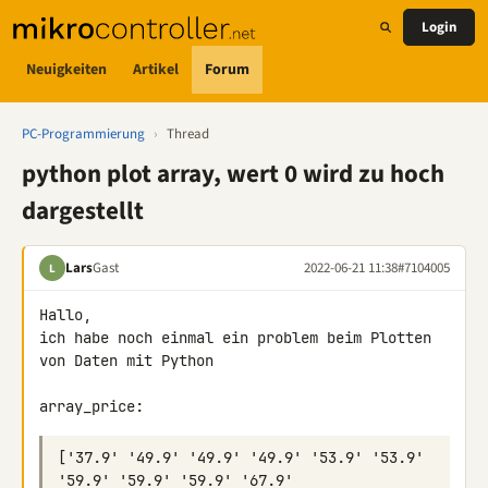
Login
Neuigkeiten
Artikel
Forum
PC-Programmierung
›
Thread
python plot array, wert 0 wird zu hoch
dargestellt
Lars
Gast
2022-06-21 11:38
#7104005
L
Hallo,

ich habe noch einmal ein problem beim Plotten 
von Daten mit Python

array_price:
['37.9' '49.9' '49.9' '49.9' '53.9' '53.9' 