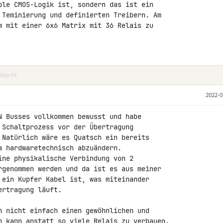
ple CMOS-Logik ist, sondern das ist ein 

 Teminierung und definierten Treibern. Am 

m mit einer 6x6 Matrix mit 36 Relais zu 

löscht.
2022-0
N Busses vollkommen bewusst und habe 

 Schaltprozess vor der Übertragung 

 Natürlich wäre es Quatsch ein bereits 

a hardwaretechnisch abzuändern.

ine physikalische Verbindung von 2 

rgenommen werden und da ist es aus meiner 

 ein Kupfer Kabel ist, was miteinander 

rtragung läuft.

h nicht einfach einen gewöhnlichen und 

n kann anstatt so viele Relais zu verbauen.