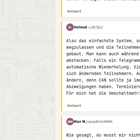
Antwort
Helmut -.
(dc3yc)
H-
Also das einfachste System, s
wegzulassen und die Teilnehme
gebaut. Man kann auch während
abstecken. Falls ein Telegram
automatische Wiederholung. Ei
sich ändernden Teilnehmern. A
ändern, denn CAN sollte ja im
Abzweigungen haben. Terminier
Für mich hat die Umschaltmatr
Antwort
Max M.
(sysadmin4444)
MM
Wie gesagt, du musst mir nich