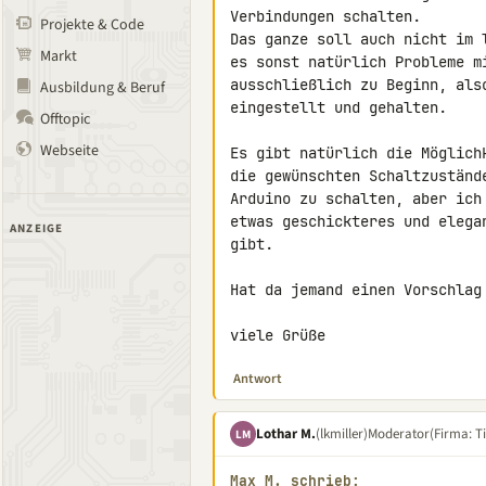
Verbindungen schalten.

Projekte & Code
Das ganze soll auch nicht im 
Markt
es sonst natürlich Probleme m
ausschließlich zu Beginn, als
Ausbildung & Beruf
eingestellt und gehalten.

Offtopic
Webseite
Es gibt natürlich die Möglich
die gewünschten Schaltzuständ
Arduino zu schalten, aber ich
etwas geschickteres und elega
ANZEIGE
gibt.

Hat da jemand einen Vorschlag
viele Grüße
Antwort
Lothar M.
(lkmiller)
Moderator
(Firma: Ti
LM
Max M. schrieb: