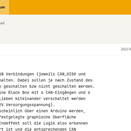
rum
ead
2022-0
AN Verbindungen (jeweils CAN_HIGH und 

halten. Dabei sollen je nach Zustand des 

n geschalten bzw nicht geschalten werden.

ine Black Box mit 6 CAN-Eingängen und 6 

lieben miteinander verschaltet werden 

V Versorgungsspannung).

scheinlich über einen Arduino werden, 

festgelegte graphische Oberfläche 

Endeffekt soll die Logik also erkennen 

rt ist und die entsprechenden CAN 
