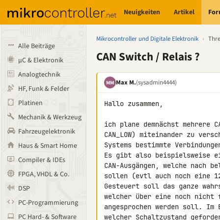
Neuigkeiten
Artikel
Fo
Mikrocontroller und Digitale Elektronik
›
Thr
Alle Beiträge
CAN Switch / Relais ?
µC & Elektronik
Analogtechnik
Max M.
(sysadmin4444)
MM
HF, Funk & Felder
Platinen
Hallo zusammen,

Mechanik & Werkzeug
ich plane demnächst mehrere C
Fahrzeugelektronik
CAN_LOW) miteinander zu versc
Systems bestimmte Verbindunge
Haus & Smart Home
Es gibt also beispielsweise e
Compiler & IDEs
CAN-Ausgängen, welche nach be
FPGA, VHDL & Co.
sollen (evtl auch noch eine 12
Gesteuert soll das ganze wahr
DSP
welcher über eine noch nicht 
PC-Programmierung
angesprochen werden soll. Im 
PC Hard- & Software
welcher Schaltzustand geforde