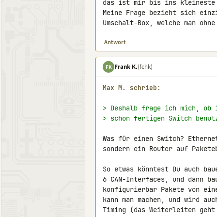
das ist mir bis ins kleineste 
Meine Frage bezieht sich einz
Umschalt-Box, welche man ohne
Antwort
Frank K.
(fchk)
FK
Max M. schrieb:
> Deshalb frage ich mich, ob 
> schon fertigen Switch benut
Was für einen Switch? Etherne
sondern ein Router auf Paketeb
So etwas könntest Du auch bau
6 CAN-Interfaces, und dann ba
konfigurierbar Pakete von ein
kann man machen, und wird auc
Timing (das Weiterleiten geht