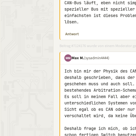
CAN-Bus läuft, eben nicht sim
spezieller Bus mit spezieller
einfachsten ist dieses Proble
lösen.
Antwort
Beitrag #7124176 wurde von einem Moderator ge
Max M.
(sysadmin4444)
MM
Ich bin mir der Physik des CA
deshalb geschrieben, dass der
geschehen muss und auch soll.
bestehendes Arbitration-Schem
Es soll in meinem Fall aber e
unterschiedlichen Systemen vo
Sicht egal ob es CAN oder nur
verschaltet wird, da keine Übe
Deshalb frage ich mich, ob ic
schon fertigen Switch benutze