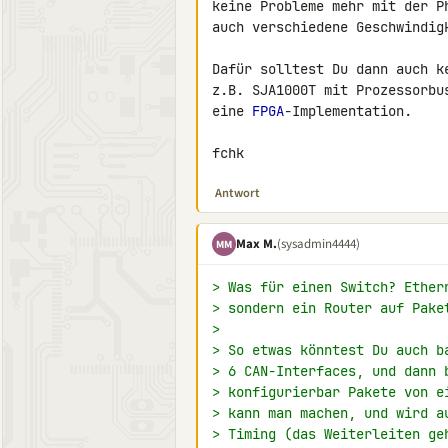
keine Probleme mehr mit der P
auch verschiedene Geschwindig
Dafür solltest Du dann auch k
z.B. SJA1000T mit Prozessorbu
eine 
FPGA
-Implementation.

fchk
Antwort
Max M.
(sysadmin4444)
MM
> Was für einen Switch? Ether
> sondern ein Router auf Pake
>
> So etwas könntest Du auch b
> 6 CAN-Interfaces, und dann 
> konfigurierbar Pakete von e
> kann man machen, und wird a
> Timing (das Weiterleiten ge