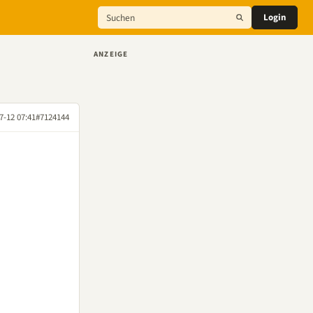
Login
ANZEIGE
7-12 07:41
#7124144