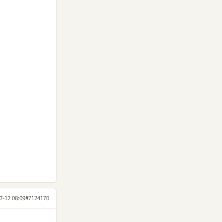
7-12 08:09
#7124170