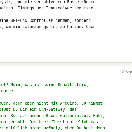
hysik, und die verschiedenen Busse können 

keiten, Timings und Transceiver benutzen.

eine SPI-CAN Controller nehmen, sondern 

s, um die Latenzen gering zu halten. Oder 

2022-0
net? Nein, das ist keine Schaltmatrix,
tebene.
auen, aber eben nicht mit Arduino. Du nimmst
baust Du Dir ein CAN-Gateway, das
inem Bus auf andere Busse weiterleitet. Geht,
uch gemacht. Das beeinflusst natürlich das
ht natürlich nicht sofort), aber Du hast dann