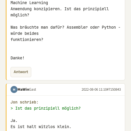
Machine Learning 

Anwendung konzipieren. Ist das prinzipiell 
möglich?

Was bräuchte man dafür? Assembler oder Python - 
würde beides 

funktionieren?

Danke!
Antwort
MaWin
Gast
2022-08-06 11:10
#7150843
M
Jon schrieb:
> Ist das prinzipiell möglich?
Ja.

Es ist halt witzlos klein.
