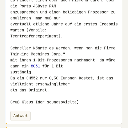
Es hindert einen aber auch niemand daran, über 
die Ports 4GByte RAM 

anzusprechen und einen beliebigen Prozessor zu 
emulieren, man muß nur 

eventuell etliche Jahre auf ein erstes Ergebnis 
warten (Vorbild: 

Teertropfenexperiment).

Schneller könnte es werden, wenn man die Firma 
Thinking Machines Corp." 

mit ihren 1-Bit-Prozessoren nachmacht, da wäre 
dann ein 
8051
 für 1 Bit 

zuständig.

Da ein CH552 nur 0,30 Euronen kostet, ist das 
vielleicht erschwinglicher 

als das Original.

Gruß Klaus (der soundsovielte)
Antwort