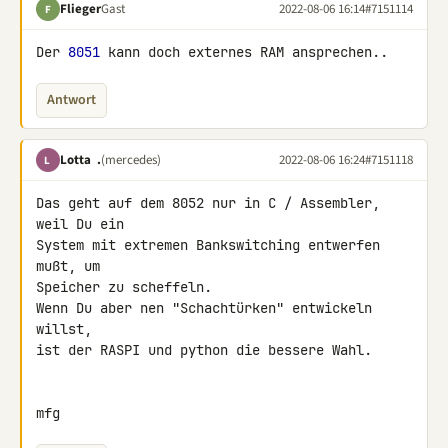
Flieger
Gast
2022-08-06 16:14
#7151114
F
Der 
8051
 kann doch externes RAM ansprechen..
Antwort
Lotta .
(mercedes)
2022-08-06 16:24
#7151118
L
Das geht auf dem 8052 nur in C / Assembler, 
weil Du ein

System mit extremen Bankswitching entwerfen 
mußt, um

Speicher zu scheffeln.

Wenn Du aber nen "Schachtürken" entwickeln 
willst,

ist der RASPI und python die bessere Wahl.

mfg