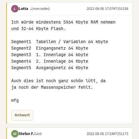
Lotta .
(mercedes)
2022-08-06 17:07
#7151158
L
Ich würde mindestens 5X64 Kbyte RAM nehmen

und 32-64 Kbyte Flash.

Segment1  Tabellen / Variablen 64 kbyte

Segment2  Eingangsnetz 64 Kbyte

Segment3  1. Innenlage 64 kbyte

Segment4  2. Innenlage 64 Kbyte

Segment5  Ausgangsnetz 64 Kbyte

Auch dies ist noch ganz schön lütt, da

ja noch der Massenspeicher fehlt.

mfg
Antwort
Stefan F.
Gast
2022-08-06 17:24
#7151173
SF