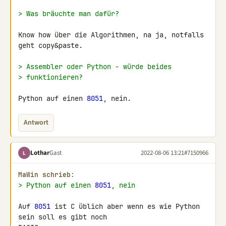
> Was bräuchte man dafür?
Know how über die Algorithmen, na ja, notfalls 
geht copy&paste.

> Assembler oder Python - würde beides
> funktionieren?
Python auf einen 
8051
, nein.
Antwort
Lothar
Gast
2022-08-06 13:21
#7150966
L
MaWin schrieb:
> Python auf einen 
8051
, nein
Auf 
8051
 ist C üblich aber wenn es wie Python 
sein soll es gibt noch 
