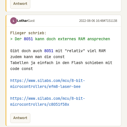
Antwort
Lothar
Gast
2022-08-06 16:48
#7151138
L
Flieger schrieb:
> Der 
8051
 kann doch externes RAM ansprechen
Gibt doch auch 
8051
 mit "relativ" viel RAM 
zudem kann man die const 

Tabellen ja einfach in den Flash schieben mit 
code const

https://www.silabs.com/mcu/8-bit-
microcontrollers/efm8-laser-bee
https://www.silabs.com/mcu/8-bit-
microcontrollers/c8051f58x
Antwort