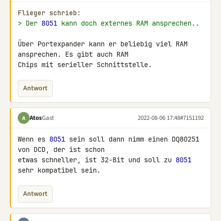
Flieger schrieb:
> Der 
8051
 kann doch externes RAM ansprechen..
Über Portexpander kann er beliebig viel RAM 
ansprechen. Es gibt auch RAM 

Chips mit serieller Schnittstelle.
Antwort
Atos
Gast
2022-08-06 17:48
#7151192
A
Wenn es 
8051
 sein soll dann nimm einen DQ80251 
von DCD, der ist schon 

etwas schneller, ist 32-Bit und soll zu 
8051
sehr kompatibel sein.
Antwort