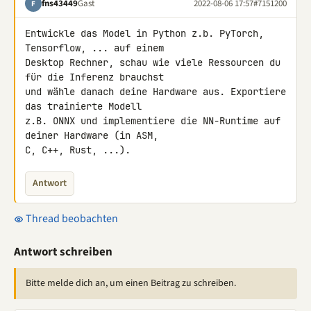
fns43449
Gast
2022-08-06 17:57
#7151200
F
Entwickle das Model in Python z.b. PyTorch, 
Tensorflow, ... auf einem 

Desktop Rechner, schau wie viele Ressourcen du 
für die Inferenz brauchst 

und wähle danach deine Hardware aus. Exportiere 
das trainierte Modell 

z.B. ONNX und implementiere die NN-Runtime auf 
deiner Hardware (in ASM, 

C, C++, Rust, ...).
Antwort
Thread beobachten
Antwort schreiben
Bitte melde dich an, um einen Beitrag zu schreiben.