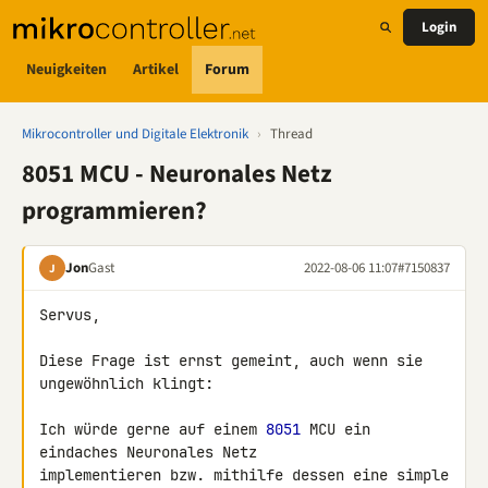
Login
Neuigkeiten
Artikel
Forum
Mikrocontroller und Digitale Elektronik
›
Thread
8051 MCU - Neuronales Netz
programmieren?
Jon
Gast
2022-08-06 11:07
#7150837
J
Servus,

Diese Frage ist ernst gemeint, auch wenn sie 
ungewöhnlich klingt:

Ich würde gerne auf einem 
8051
 MCU ein 
eindaches Neuronales Netz 

implementieren bzw. mithilfe dessen eine simple 