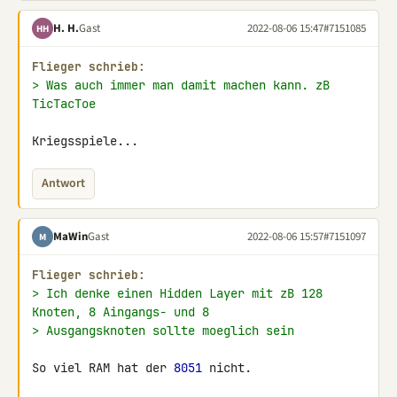
H. H.
Gast
2022-08-06 15:47
#7151085
HH
Flieger schrieb:
> Was auch immer man damit machen kann. zB 
TicTacToe
Kriegsspiele...
Antwort
MaWin
Gast
2022-08-06 15:57
#7151097
M
Flieger schrieb:
> Ich denke einen Hidden Layer mit zB 128 
Knoten, 8 Aingangs- und 8
> Ausgangsknoten sollte moeglich sein
So viel RAM hat der 
8051
 nicht.
