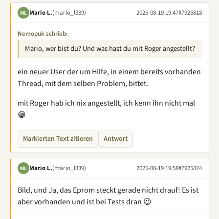
Mario L.
(mario_l339)
2025-08-19 19:47
#7925818
ML
Nemopuk schrieb:
Mario, wer bist du? Und was hast du mit Roger angestellt?
ein neuer User der um Hilfe, in einem bereits vorhanden
Thread, mit dem selben Problem, bittet.
mit Roger hab ich nix angestellt, ich kenn ihn nicht mal
😁
Markierten Text zitieren
Antwort
Mario L.
(mario_l339)
2025-08-19 19:58
#7925824
ML
Bild, und Ja, das Eprom steckt gerade nicht drauf! Es ist
aber vorhanden und ist bei Tests dran 😉