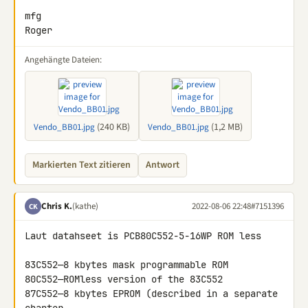
mfg

Roger
Angehängte Dateien:
(240 KB)
(1,2 MB)
Vendo_BB01.jpg
Vendo_BB01.jpg
Markierten Text zitieren
Antwort
Chris K.
(kathe)
2022-08-06 22:48
#7151396
CK
Laut datahseet is PCB80C552-5-16WP ROM less

83C552—8 kbytes mask programmable ROM

80C552—ROMless version of the 83C552

87C552—8 kbytes EPROM (described in a separate 