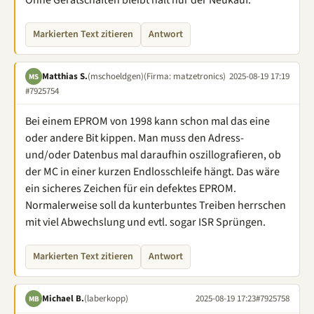
Ohne Gerätschaften bleibt halt nur der Neukauf.
Markierten Text zitieren
Antwort
Matthias S.
(mschoeldgen)
(Firma: matzetronics)
2025-08-19 17:19
MS
#7925754
Bei einem EPROM von 1998 kann schon mal das eine
oder andere Bit kippen. Man muss den Adress-
und/oder Datenbus mal daraufhin oszillografieren, ob
der MC in einer kurzen Endlosschleife hängt. Das wäre
ein sicheres Zeichen für ein defektes EPROM.
Normalerweise soll da kunterbuntes Treiben herrschen
mit viel Abwechslung und evtl. sogar ISR Sprüngen.
Markierten Text zitieren
Antwort
Michael B.
(laberkopp)
2025-08-19 17:23
#7925758
MB