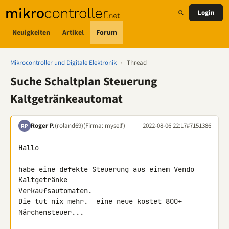
Login
Neuigkeiten
Artikel
Forum
Mikrocontroller und Digitale Elektronik
›
Thread
Suche Schaltplan Steuerung
Kaltgetränkeautomat
Roger P.
(roland69)
(Firma: myself)
2022-08-06 22:17
#7151386
RP
Hallo

habe eine defekte Steuerung aus einem Vendo 
Kaltgetränke 

Verkaufsautomaten.

Die tut nix mehr.  eine neue kostet 800+ 
Märchensteuer...
