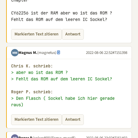
chapter

CY62256 ist der RAM aber wo ist das ROM ?

Fehlt das ROM auf dem leeren IC Sockel?
Markierten Text zitieren
Antwort
Magnus M.
(magnetus)
2022-08-06 22:52
#7151398
MM
Chris K. schrieb:
> aber wo ist das ROM ?
> Fehlt das ROM auf dem leeren IC Sockel?
Roger P. schrieb:
> Den Flasch ( Sockel habe ich hier gerade 
raus)
Markierten Text zitieren
Antwort
Roger P.
(roland69)
(Firma: myself)
2022-08-06 23:02
#7151402