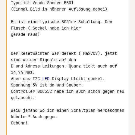
Type ist Vendo Sanden BB01

(Einmal Bild in höherer Auflösung dabei)

Es ist eine typische 8051er Schaltung. Den 
Flasch ( Sockel habe ich hier 

gerade raus)

Der Resetwächter war defekt ( Max707). jetzt 
sind weider Signale auf den 

D und Adress Leitungen. Quarz tickt auch auf 
14,74 MHz.

Aber das I2C 
LED
 Display bleibt dunkel. 
Spannung 5V ist da und Sauber.

Controller 80C552 habe ich auch schon gegen neu 
getauscht.

Weiß jemand wo ich einen Schaltplan herbekommen 
könnte ? Auch gegen 

Gebühr!
