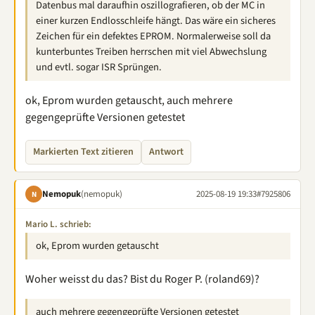
Datenbus mal daraufhin oszillografieren, ob der MC in
einer kurzen Endlosschleife hängt. Das wäre ein sicheres
Zeichen für ein defektes EPROM. Normalerweise soll da
kunterbuntes Treiben herrschen mit viel Abwechslung
und evtl. sogar ISR Sprüngen.
ok, Eprom wurden getauscht, auch mehrere
gegengeprüfte Versionen getestet
Markierten Text zitieren
Antwort
Nemopuk
(nemopuk)
2025-08-19 19:33
#7925806
N
Mario L. schrieb:
ok, Eprom wurden getauscht
Woher weisst du das? Bist du Roger P. (roland69)?
auch mehrere gegengeprüfte Versionen getestet