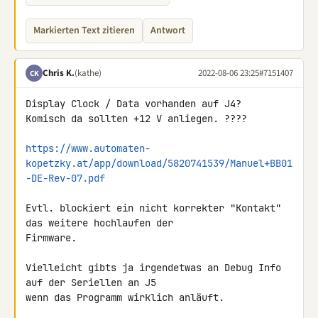
Markierten Text zitieren
Antwort
Chris K.
(kathe)
2022-08-06 23:25
#7151407
CK
Display Clock / Data vorhanden auf J4?

Komisch da sollten +12 V anliegen. ????

https://www.automaten-
kopetzky.at/app/download/5820741539/Manuel+BB01
-DE-Rev-07.pdf
Evtl. blockiert ein nicht korrekter "Kontakt" 
das weitere hochlaufen der 

Firmware.

Vielleicht gibts ja irgendetwas an Debug Info 
auf der Seriellen an J5 

wenn das Programm wirklich anläuft.